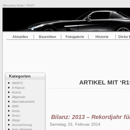
Mercedes-Seite
> R197
Aktuelles
Baureihen
Fotogalerie
Historie
Dicke 
Kategorien
ARTIKEL MIT ‘R
4MATIC
A-Klasse
Actros
Allgemein
Alternativantrieb
AMG
Antos
Arocs
Bilanz: 2013 – Rekordjahr 
Atego
Samstag, 01. Februar 2014
Auszeichnung
Auto allgemein