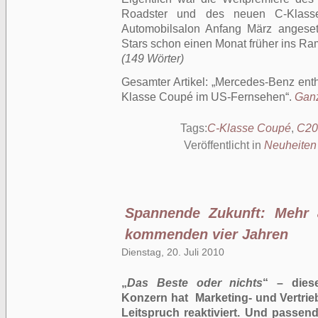
Roadster und des neuen C-Klass
Automobilsalon Anfang März angeset
Stars schon einen Monat früher ins Ra
(149 Wörter)
Gesamter Artikel:
Mercedes-Benz enth
Klasse Coupé im US-Fernsehen
.
Ganz
Tags:
C-Klasse Coupé
,
C20
Veröffentlicht in
Neuheiten
Spannende Zukunft: Mehr 
kommenden vier Jahren
Dienstag, 20. Juli 2010
„
Das Beste oder nichts
“ – dies
Konzern hat Marketing- und Vertri
Leitspruch reaktiviert. Und passen