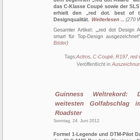
das C-Klasse Coupé sowie der SLS
erhielt den „red dot. best of 
Designqualität.
Weiterlesen ...
(270 W
Gesamter Artikel:
„red dot Design 
smart für Top-Design ausgezeichnet
Bilder)
Tags:
Actros
,
C-Coupé
,
R197
,
red 
Veröffentlicht in
Auszeichnu
Guinness Weltrekord: D
weitesten Golfabschlag
Roadster
Sonntag, 24. Juni 2012
Formel 1-Legende und DTM-Pilot Da