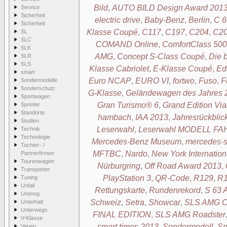
Bild
,
AUTO BILD Design Award 201
Service
Sicherheit
electric drive
,
Baby-Benz
,
Berlin
,
C 6
Sicherheit
Klasse Coupé
,
C117
,
C197
,
C204
,
C2
SL
SLC
COMAND Online
,
ComfortClass 500
SLK
AMG
,
Concept S-Class Coupé
,
Die 
SLR
SLS
Klasse Cabriolet
,
E-Klasse Coupé
,
Ed
smart
Euro NCAP
,
EURO VI
,
fortwo
,
Fuso
,
F
Sondermodelle
Sonderschutz
G-Klasse
,
Geländewagen des Jahres 
Sportwagen
Gran Turismo® 6
,
Grand Edition 
Sprinter
Standorte
hambach
,
IAA 2013
,
Jahresrückblic
Studien
Leserwahl
,
Leserwahl MODELL F
Technik
Technologie
Mercedes-Benz Museum
,
mercedes-s
Tochter- /
MFTBC
,
Nardo
,
New York Internatio
Partnerfirmen
Tourenwagen
Nürburgring
,
Off Road Award 2013
,
Transporter
PlayStation 3
,
QR-Code
,
R129
,
R1
Tuning
Unfall
Rettungskarte
,
Rundenrekord
,
S 63
Unimog
Schweiz
,
Setra
,
Showcar
,
SLS AMG Co
Unterhalt
Unterwegs
FINAL EDITION
,
SLS AMG Roadster
V-Klasse
smart times 2013
,
Sondermodell
,
Sp
Vaneo