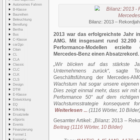
Autonomes Fahren
B-Klasse
Baureihen
Beleuchtung
Bilanz: 2013 – Rekordja
Bereifung
Bertha
2013 war das erfolgreichste Jahr 
Bus
C-Klasse
AMG. Mit insgesamt rund 32.200 
car2go
Performance-Modellen erzielte
Citan
Mercedes-Benz einen Absatzrekord.
CL
CLA
„Wir blicken auf das stärkste J
Classic
CLC
Unternehmens zurück“
, sagte To
CLK
Geschäftsführung der Mercedes-
CLS
Wachstum hat sogar unsere eigenen E
Design
DTM
Dies zeigt einmal mehr, dass wir mi
E-Klasse
Performance 50“ auf dem richtige
Entwicklung
Wachstumsstrategie konsequent fo
EQ
Erlkönig
Weiterlesen ...
(1116 Wörter, 10 Bilder
Ersatzteile
eSports
Gesamter Artikel:
Bilanz: 2013 – Rek
Events
Beitrag (1116 Wörter, 10 Bilder)
Finanzierung
Formel 1
Formel e