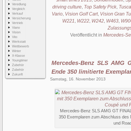
Veredlung
driving culture
,
Top Safety Pick
,
Tusca
Vergleich
Vario
,
Vision Golf Cart
,
Vision Gran T
Verkauf
Versicherung
W221
,
W222
,
W242
,
W463
,
W90
Vertrieb
Zulassung
Viano
Vision
Veröffentlicht in
Mercedes-Se
Vito
Werkstatt
Wettbewerb
Winter
X-Klasse
Youngtimer
Mercedes-Benz SLS AMG G
Zubehör
Zubehör
Ende 350 limitierte Exempla
Zukunft
Samstag, 16. November 2013
Mercedes-Benz SLS AMG GT FINAL ED
350 Exemplaren zum Abschluss des Mo
und Road