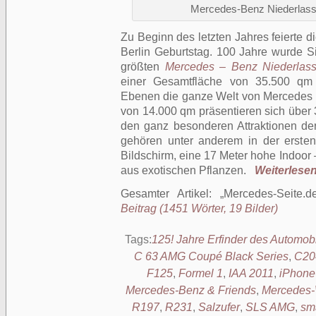
Mercedes-Benz Niederlassu
Zu Beginn des letzten Jahres feierte 
Berlin Geburtstag. 100 Jahre wurde Si
größten
Mercedes – Benz Niederlass
einer Gesamtfläche von 35.500 qm 
Ebenen die ganze Welt von Mercedes B
von 14.000 qm präsentieren sich über 
den ganz besonderen Attraktionen d
gehören unter anderem in der ersten
Bildschirm, eine 17 Meter hohe Indoor
aus exotischen Pflanzen.
Weiterlesen 
Gesamter Artikel:
Mercedes-Seite.d
Beitrag (1451 Wörter, 19 Bilder)
Tags:
125! Jahre Erfinder des Automob
C 63 AMG Coupé Black Series
,
C20
F125
,
Formel 1
,
IAA 2011
,
iPhone
Mercedes-Benz & Friends
,
Mercedes-
R197
,
R231
,
Salzufer
,
SLS AMG
,
sma