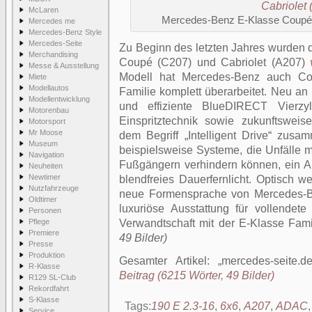
McLaren
Mercedes-Benz E-Klasse Coupé (
Mercedes me
Mercedes-Benz Style
Mercedes-Seite
Zu Beginn des letzten Jahres wurden
Merchandising
Coupé (C207) und Cabriolet (A207)
Messe & Ausstellung
Modell hat Mercedes-Benz auch Co
Miete
Modellautos
Familie komplett überarbeitet. Neu an 
Modellentwicklung
und effiziente BlueDIRECT Vierzy
Motorenbau
Einspritztechnik sowie zukunftsweis
Motorsport
Mr Moose
dem Begriff „Intelligent Drive“ zus
Museum
beispielsweise Systeme, die Unfälle 
Navigation
Fußgängern verhindern können, ein Akt
Neuheiten
Newtimer
blendfreies Dauerfernlicht. Optisch 
Nutzfahrzeuge
neue Formensprache von Mercedes-Be
Oldtimer
luxuriöse Ausstattung für vollendete 
Personen
Pflege
Verwandtschaft mit der E-Klasse Fami
Premiere
49 Bilder)
Presse
Produktion
Gesamter Artikel:
mercedes-seite.d
R-Klasse
Beitrag (6215 Wörter, 49 Bilder)
R129 SL-Club
Rekordfahrt
S-Klasse
Tags:
190 E 2.3-16
,
6x6
,
A207
,
ADAC
Service