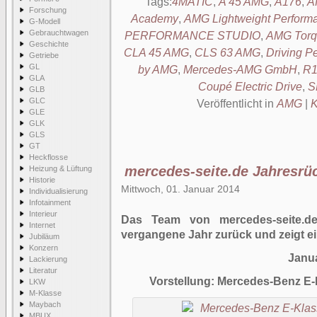
Tags:
4MATIC
,
A 45 AMG
,
A176
,
Af
Forschung
Academy
,
AMG Lightweight Perform
G-Modell
Gebrauchtwagen
PERFORMANCE STUDIO
,
AMG Torq
Geschichte
CLA 45 AMG
,
CLS 63 AMG
,
Driving P
Getriebe
GL
by AMG
,
Mercedes-AMG GmbH
,
R1
GLA
Coupé Electric Drive
,
S
GLB
GLC
Veröffentlicht in
AMG
|
K
GLE
GLK
GLS
GT
Heckflosse
mercedes-seite.de Jahresrü
Heizung & Lüftung
Historie
Mittwoch, 01. Januar 2014
Individualisierung
Infotainment
Interieur
Das Team von mercedes-seite.de
Internet
vergangene Jahr zurück und zeigt ei
Jubiläum
Konzern
Janu
Lackierung
Literatur
Vorstellung: Mercedes-Benz E-
LKW
M-Klasse
Maybach
MBUX