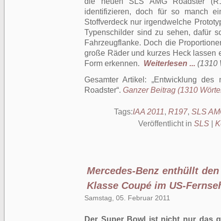
die neuen SLS AMG Roadster (R19
identifizieren, doch für so manch e
Stoffverdeck nur irgendwelche Protot
Typenschilder sind zu sehen, dafür 
Fahrzeugflanke. Doch die Proportione
große Räder und kurzes Heck lassen
Form erkennen.
Weiterlesen ...
(1310 
Gesamter Artikel:
Entwicklung des
Roadster
.
Ganzer Beitrag (1310 Wörter
Tags:
IAA 2011
,
R197
,
SLS AM
Veröffentlicht in
SLS
|
K
Mercedes-Benz enthüllt den
Klasse Coupé im US-Fernse
Samstag, 05. Februar 2011
Der Super Bowl ist nicht nur das 