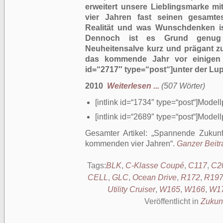
erweitert unsere Lieblingsmarke 
vier Jahren fast seinen gesam
Realität und was Wunschdenken ist
Dennoch ist es Grund genug
Neuheitensalve kurz und prägant 
das kommende Jahr vor einigen 
id=“2717″ type=“post“]unter der Lupe[
2010
Weiterlesen ...
(507 Wörter)
[intlink id=“1734″ type=“post“]Modell
[intlink id=“2689″ type=“post“]Modell
Gesamter Artikel:
Spannende Zukunf
kommenden vier Jahren
.
Ganzer Beitr
Tags:
BLK
,
C-Klasse Coupé
,
C117
,
C2
CELL
,
GLC
,
Ocean Drive
,
R172
,
R19
Utility Cruiser
,
W165
,
W166
,
W1
Veröffentlicht in
Zukun