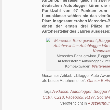
Automobilhersteller gleich in zwei 
deutschen Autoblogger küren die 
Punktzahl von 97 Punkten zum 
Luxusklasse wählen sie das viert
Platz. Insgesamt erobert Mercedes-B
einen der ersten drei Plätze un
Autohersteller des Jahres ausgezeic
Mercedes-Benz gewinnt „Blogger 
Autohersteller: Autoblogger kür
Kompaktwagen
Weiterlesen
Gesamter Artikel:
„Blogger Auto Awar
als bester Autohersteller
.
Ganzer Beitra
Tags:
A-Klasse
,
Autoblogger
,
Blogger 
C197
,
C218
,
Facebook
,
R197
,
Social
Veröffentlicht in
Auszeichnu