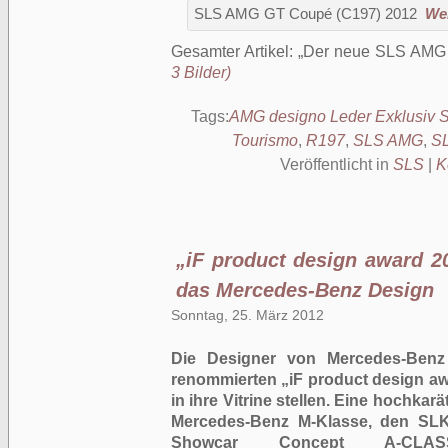
SLS AMG GT Coupé (C197) 2012
Wei
Gesamter Artikel:
Der neue SLS AMG
3 Bilder)
Tags:
AMG designo Leder Exklusiv
Tourismo
,
R197
,
SLS AMG
,
S
Veröffentlicht in
SLS
|
K
„iF product design award 20
das Mercedes-Benz Design
Sonntag, 25. März 2012
Die Designer von Mercedes-Benz 
renommierten „iF product design awa
in ihre Vitrine stellen. Eine hochkar
Mercedes-Benz M-Klasse, den SL
Showcar Concept A-CL