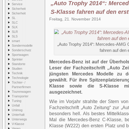
„Auto Trophy 2014“: Merce
Service
Sicherheit
S-Klasse fahren auf den erst
Sicherheit
SL
Freitag, 21. November 2014
SLC
SLK
SLR
SLS
smart
„Auto Trophy 2014“: Mercedes-AMG G
Sondermodelle
fahren auf den 
Sonderschutz
Sportwagen
Sprinter
Mercedes-Benz ist auf der Überholsp
Standorte
Leser der Fachzeitschrift „Auto Ze
Studien
Technik
jüngsten Mercedes Modelle zu d
Technologie
gewählt. Für ihre Spitzenplatzier
Tochter- /
Klasse sowie die S-Klasse m
Partnerfirmen
ausgezeichnet.
Tourenwagen
Transporter
Tuning
Wie im Vorjahr strahlte der Stern v
Unfall
Fachzeitschrift „Auto Zeitung“ zur „A
Unimog
besonders hell. Als bestes Mittelklas
Unterhalt
Mal die Mercedes-Benz C-Klasse, be
Unterwegs
V-Klasse
Klasse (W222) den ersten Platz und 
Vaneo