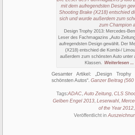
Design Trophy 2013: Mercedes-Benz
Leser des Fachmagazins „Auto Zeitung“
aufregendsten Design gewählt. Der M
(X218) entschied die Kombi-/ Limou
außerdem zum schönsten Auto unter a
Klassen.
Weiterlesen ...
Gesamter Artikel:
Design Trophy 
schönsten Autos
.
Ganzer Beitrag (560 
Tags:
ADAC
,
Auto Zeitung
,
CLS Shoo
Gelben Engel 2013
,
Leserwahl
,
Merce
of the Year 2012
Veröffentlicht in
Auszeichnu