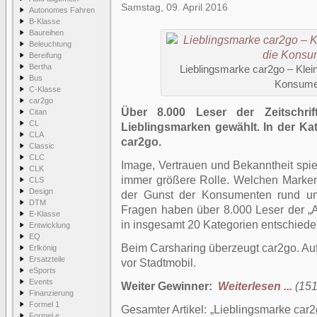
Samstag, 09. April 2016
Autonomes Fahren
B-Klasse
Baureihen
Beleuchtung
Bereifung
Bertha
Lieblingsmarke car2go – Klei
Bus
Konsume
C-Klasse
car2go
Über 8.000 Leser der Zeitschri
Citan
CL
Lieblingsmarken gewählt. In der Ka
CLA
car2go.
Classic
CLC
Image, Vertrauen und Bekanntheit spie
CLK
immer größere Rolle. Welchen Marken
CLS
Design
der Gunst der Konsumenten rund u
DTM
Fragen haben über 8.000 Leser der „
E-Klasse
in insgesamt 20 Kategorien entschiede
Entwicklung
EQ
Beim Carsharing überzeugt car2go. Auf
Erlkönig
Ersatzteile
vor Stadtmobil.
eSports
Events
Weiter Gewinner:
Weiterlesen ...
(151
Finanzierung
Formel 1
Gesamter Artikel:
Lieblingsmarke car2
Formel e