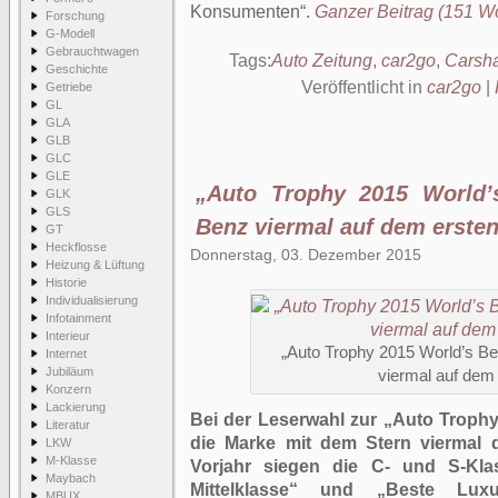
Konsumenten
.
Ganzer Beitrag (151 Wör
Forschung
G-Modell
Gebrauchtwagen
Tags:
Auto Zeitung
,
car2go
,
Carsha
Geschichte
Veröffentlicht in
car2go
|
Getriebe
GL
GLA
GLB
GLC
GLE
„Auto Trophy 2015 World’
GLK
GLS
Benz viermal auf dem ersten
GT
Heckflosse
Donnerstag, 03. Dezember 2015
Heizung & Lüftung
Historie
Individualisierung
Infotainment
Interieur
„Auto Trophy 2015 World’s B
Internet
Jubiläum
viermal auf dem 
Konzern
Lackierung
Bei der Leserwahl zur „Auto Trophy
Literatur
die Marke mit dem Stern viermal 
LKW
M-Klasse
Vorjahr siegen die C- und S-Kla
Maybach
Mittelklasse“ und „Beste Luxu
MBUX