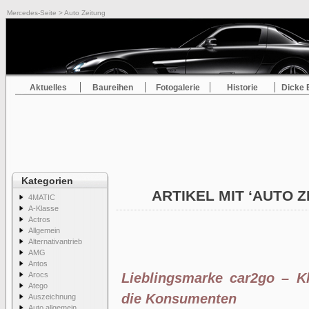
Mercedes-Seite
> Auto Zeitung
Aktuelles
Baureihen
Fotogalerie
Historie
Dicke 
Kategorien
ARTIKEL MIT ‘AUTO 
4MATIC
A-Klasse
Actros
Allgemein
Alternativantrieb
AMG
Antos
Arocs
Lieblingsmarke car2go – K
Atego
die Konsumenten
Auszeichnung
Auto allgemein