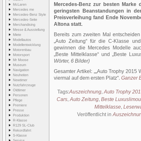
Mercedes-Benz zur besten Marke d
McLaren
Mercedes me
geringsten Beanstandungen in der
Mercedes-Benz Style
Preisverleihung fand Ende Novembe
Mercedes-Seite
Altona statt.
Merchandising
Messe & Ausstellung
Bereits zum zweiten Mal entscheiden s
Miete
Modellautos
„Auto Zeitung“ für die C-Klasse un
Modellentwicklung
gewinnen die Mercedes Modelle auc
Motorenbau
„Beste Mittelklasse“ und „Beste Luxu
Motorsport
Mr Moose
Wörter, 6 Bilder)
Museum
Navigation
Gesamter Artikel:
„Auto Trophy 2015 
Neuheiten
viermal auf dem ersten Platz
.
Ganzer B
Newtimer
Nutzfahrzeuge
Oldtimer
Tags:
Auszeichnung
,
Auto Trophy 20
Personen
Cars
,
Auto Zeitung
,
Beste Luxuslimou
Pflege
Premiere
Mittelklasse
,
Leserw
Presse
Veröffentlicht in
Auszeichnu
Produktion
R-Klasse
R129 SL-Club
Rekordfahrt
S-Klasse
Service