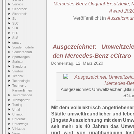
Mercedes-Benz Original-Ersatzteile
,
M
Service
Sicherheit
Award 202
Sicherheit
Veröffentlicht in
Auszeichnu
SL
SLC
SLK
SLR
SLS
smart
Ausgezeichnet: Umweltzei
Sondermodelle
Sonderschutz
den Mercedes-Benz eCitaro
Sportwagen
Sprinter
Donnerstag, 12. März 2020
Standorte
Studien
Technik
Technologie
Tochter- /
Ausgezeichnet: Umweltzeichen „Blau
Partnerfirmen
Tourenwagen
eCita
Transporter
Tuning
Mit dem vollelektrisch angetrieben
Unfall
Städte umweltfreundlicher und leben
Unimog
Unterhalt
jüngste Auszeichnung mit dem Umwel
Unterwegs
seit mehr als 40 Jahren das Umwe
V-Klasse
und wird von unabhängigen Instit
Vaneo