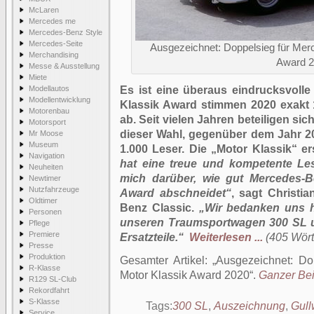
McLaren
Mercedes me
Mercedes-Benz Style
Mercedes-Seite
Ausgezeichnet: Doppelsieg für Mer
Merchandising
Award 
Messe & Ausstellung
Miete
Modellautos
Es ist eine überaus eindrucksvoll
Modellentwicklung
Klassik Award stimmen 2020 exakt
Motorenbau
ab. Seit vielen Jahren beteiligen s
Motorsport
dieser Wahl, gegenüber dem Jahr 20
Mr Moose
Museum
1.000 Leser. Die „Motor Klassik“ er
Navigation
hat eine treue und kompetente Le
Neuheiten
mich darüber, wie gut Mercedes-B
Newtimer
Nutzfahrzeuge
Award abschneidet“
, sagt Christi
Oldtimer
Benz Classic.
„Wir bedanken uns he
Personen
unseren Traumsportwagen 300 SL u
Pflege
Premiere
Ersatzteile.“
Weiterlesen ...
(405 Wörte
Presse
Produktion
Gesamter Artikel:
Ausgezeichnet: Do
R-Klasse
Motor Klassik Award 2020
.
Ganzer Beit
R129 SL-Club
Rekordfahrt
S-Klasse
Tags:
300 SL
,
Auszeichnung
,
Gull
Service