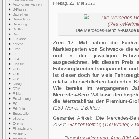
Freitag, 22. Mai 2020
Autonomes Fahren
B-Klasse
Baureihen
Beleuchtung
Bereifung
Bertha
Die Mercedes-Benz V-Klasse is
Bus
C-Klasse
Zum 17. Mal haben die Fachzei
car2go
Marktexperten von Schwacke die wer
Citan
CL
und in den jeweiligen Fahrzeu
CLA
ausgezeichnet. Mit diesem Preis 
Classic
Fahrzeugkunden transparenter und v
CLC
CLK
ist dieser doch für viele Fahrzeu
CLS
relativ übersichtlichen laufenden 
Design
Wie bereits im vergangenen Ja
DTM
E-Klasse
Mercedes-Benz V-Klasse den begehrt
Entwicklung
die Wertstabilität der Premium-Gro
EQ
(150 Wörter, 2 Bilder)
Erlkönig
Ersatzteile
Gesamter Artikel:
Die Mercedes-Benz
eSports
Events
2020
.
Ganzer Beitrag (150 Wörter, 2 Bi
Finanzierung
Formel 1
Tags:
Auszeichnung
,
Auto Bild
,
Ge
Formel e