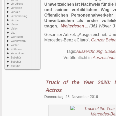
Veredlung
Umweltzeichen ist Nachweis für die 
Vergleich
und seinen vorbildlichen Weg zu
Verkauf
Öffentlichen Personennahverkehr
Versicherung
Umweltzeichen als erster vollele
Vertrieb
Viano
tragen.
Weiterlesen ...
(361 Wörter, 3 
Vision
Vito
Gesamter Artikel:
Ausgezeichnet: Umw
Werkstatt
Mercedes-Benz eCitaro
.
Ganzer Beitra
Wettbewerb
Winter
X-Klasse
Tags:
Auszeichnung
,
Blaue
Youngtimer
Veröffentlicht in
Auszeichnu
Zubehör
Zubehör
Zukunft
Truck of the Year 2020: 
Actros
Donnerstag, 28. November 2019