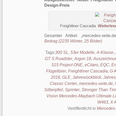
Design-Preis
Freightliner Cascadia
Weiterlese
Gesamter Artikel:
mercedes-seite.d
Beitrag (2235 Wörter, 25 Bilder)
Tags:
300 SL
,
53er Modelle
,
A-Klasse
,
GT S Roadster
,
Argon 18
,
Auszeichnu
515 Project ONE
,
eCitaro
,
EQC
,
Er
Flügeltürer
,
Freightliner Cascadia
,
G-
2018
,
GLE
,
Jahresrückblick
,
Jahres
Classic Center
,
mercedes-seite.de
,
Silberpfeil
,
Sprinter
,
Stronger Than Ti
Vision Mercedes-Maybach Ultimate L
W463
,
X-
Veröffentlicht in
Mercedes-