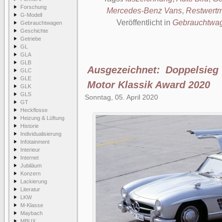
Forschung
Mercedes-Benz Vans
,
Restwertm
G-Modell
Veröffentlicht in
Gebrauchtwa
Gebrauchtwagen
Geschichte
Getriebe
GL
GLA
GLB
Ausgezeichnet: Doppelsieg
GLC
GLE
Motor Klassik Award 2020
GLK
GLS
Sonntag, 05. April 2020
GT
Heckflosse
Heizung & Lüftung
Historie
Individualisierung
Infotainment
Interieur
Internet
Jubiläum
Konzern
Lackierung
Literatur
LKW
M-Klasse
Maybach
MBUX