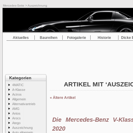
Mercedes-Seite
> Auszeichnung
Aktuelles
Baureihen
Fotogalerie
Historie
Dicke 
Kategorien
ARTIKEL MIT ‘AUSZE
4MATIC
A-Klasse
Actros
« Ältere Artikel
Allgemein
Alternativantrieb
AMG
Antos
Arocs
Die Mercedes-Benz V-Klass
Atego
2020
Auszeichnung
Auto allgemein