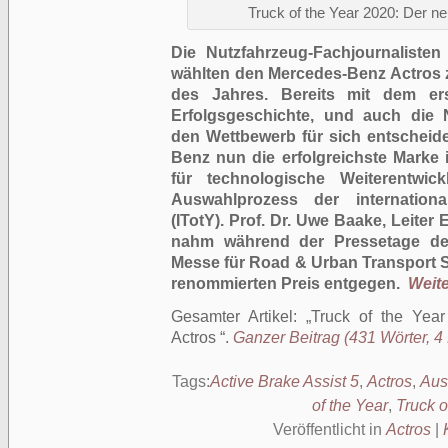
Truck of the Year 2020: Der 
Die Nutzfahrzeug-Fachjournaliste
wählten den Mercedes-Benz Actros 
des Jahres. Bereits mit dem er
Erfolgsgeschichte, und auch die 
den Wettbewerb für sich entscheide
Benz nun die erfolgreichste Mark
für technologische Weiterentwic
Auswahlprozess der internation
(ITotY).
Prof. Dr. Uwe Baake, Leiter
nahm während der Pressetage der 
Messe für Road & Urban Transport S
renommierten Preis entgegen.
Weite
Gesamter Artikel:
Truck of the Yea
Actros
.
Ganzer Beitrag (431 Wörter, 4 
Tags:
Active Brake Assist 5
,
Actros
,
Aus
of the Year
,
Truck o
Veröffentlicht in
Actros
|