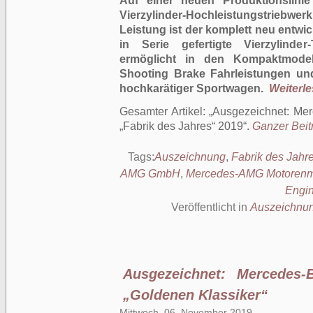
Auf einer neuen Produktionslini
Vierzylinder-Hochleistungstrieb
Leistung ist der komplett neu entwick
in Serie gefertigte Vierzylinde
ermöglicht in den Kompaktmode
Shooting Brake Fahrleistungen u
hochkarätiger Sportwagen.
Weiterles
Gesamter Artikel:
Ausgezeichnet: Mer
„Fabrik des Jahres“ 2019
.
Ganzer Beitr
Tags:
Auszeichnung
,
Fabrik des Jahr
AMG GmbH
,
Mercedes-AMG Motorenm
Engi
Veröffentlicht in
Auszeichnu
Ausgezeichnet: Mercedes-
„Goldenen Klassiker“
Mittwoch, 06. November 2019