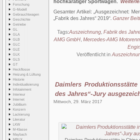
hochkarätiger Sportwagen.
Weiterles
Forschung
G-Modell
Gesamter Artikel:
Ausgezeichnet: Mer
Gebrauchtwagen
„Fabrik des Jahres“ 2019
.
Ganzer Beitr
Geschichte
Getriebe
GL
Tags:
Auszeichnung
,
Fabrik des Jahr
GLA
AMG GmbH
,
Mercedes-AMG Motorenm
GLB
GLC
Engi
GLE
Veröffentlicht in
Auszeichnu
GLK
GLS
GT
Heckflosse
Heizung & Lüftung
Historie
Daimlers Produktionsstätte
Individualisierung
Infotainment
des Jahres“-Jury ausgezeic
Interieur
Internet
Mittwoch, 29. März 2017
Jubiläum
Konzern
Lackierung
Literatur
LKW
M-Klasse
Maybach
MBUX