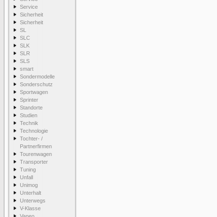
Service
Sicherheit
Sicherheit
SL
SLC
SLK
SLR
SLS
smart
Sondermodelle
Sonderschutz
Sportwagen
Sprinter
Standorte
Studien
Technik
Technologie
Tochter- /
Partnerfirmen
Tourenwagen
Transporter
Tuning
Unfall
Unimog
Unterhalt
Unterwegs
V-Klasse
Vaneo