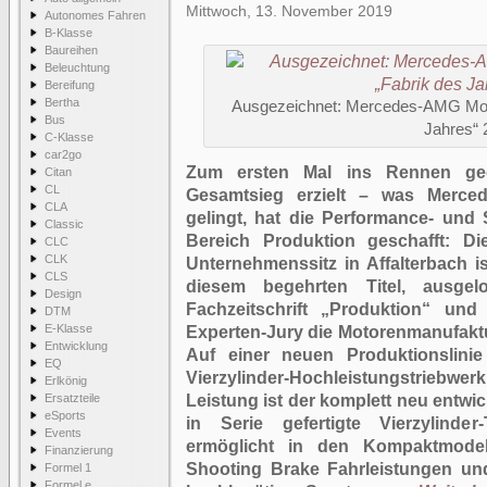
Mittwoch, 13. November 2019
Autonomes Fahren
B-Klasse
Baureihen
Beleuchtung
Bereifung
Bertha
Ausgezeichnet: Mercedes-AMG Moto
Bus
Jahres“ 
C-Klasse
car2go
Zum ersten Mal ins Rennen ge
Citan
CL
Gesamtsieg erzielt – was Merce
CLA
gelingt, hat die Performance- un
Classic
Bereich Produktion geschafft: 
CLC
CLK
Unternehmenssitz in Affalterbach i
CLS
diesem begehrten Titel, ausgel
Design
Fachzeitschrift „Produktion“ und
DTM
E-Klasse
Experten-Jury die Motorenmanufaktu
Entwicklung
Auf einer neuen Produktionslini
EQ
Vierzylinder-Hochleistungstrieb
Erlkönig
Ersatzteile
Leistung ist der komplett neu entwick
eSports
in Serie gefertigte Vierzylinde
Events
ermöglicht in den Kompaktmode
Finanzierung
Shooting Brake Fahrleistungen u
Formel 1
Formel e