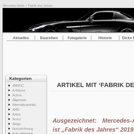
Mercedes-Seite
> Fabrik des Jahres
Aktuelles
Baureihen
Fotogalerie
Historie
Dicke 
Kategorien
ARTIKEL MIT ‘FABRIK D
4MATIC
A-Klasse
Actros
Allgemein
Alternativantrieb
AMG
Antos
Arocs
Ausgezeichnet: Mercedes
Atego
ist „Fabrik des Jahres“ 2019
Auszeichnung
Auto allgemein