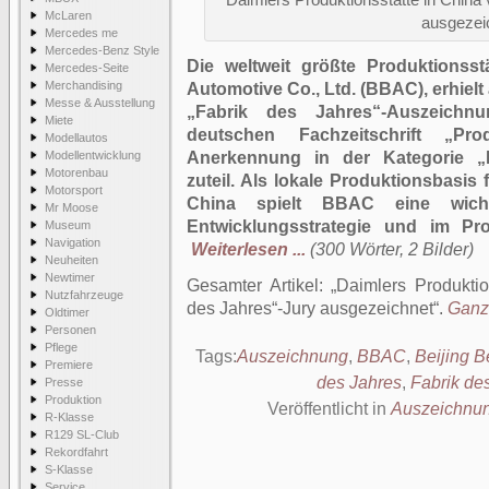
Daimlers Produktionsstätte in China 
McLaren
ausgezei
Mercedes me
Mercedes-Benz Style
Die weltweit größte Produktionsst
Mercedes-Seite
Merchandising
Automotive Co., Ltd. (BBAC), erhiel
Messe & Ausstellung
„Fabrik des Jahres“-Auszeichn
Miete
deutschen Fachzeitschrift „P
Modellautos
Modellentwicklung
Anerkennung in der Kategorie „E
Motorenbau
zuteil. Als lokale Produktionsbasi
Motorsport
China spielt BBAC eine wicht
Mr Moose
Entwicklungsstrategie und im Pr
Museum
Navigation
Weiterlesen ...
(300 Wörter, 2 Bilder)
Neuheiten
Newtimer
Gesamter Artikel:
Daimlers Produktio
Nutzfahrzeuge
des Jahres“-Jury ausgezeichnet
.
Ganze
Oldtimer
Personen
Pflege
Tags:
Auszeichnung
,
BBAC
,
Beijing B
Premiere
des Jahres
,
Fabrik de
Presse
Produktion
Veröffentlicht in
Auszeichnu
R-Klasse
R129 SL-Club
Rekordfahrt
S-Klasse
Service