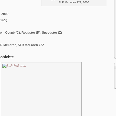
SLR McLaren 722, 2006
– 2009
196S)
men:
Coupé (C), Roadster (R), Speedster (Z)
—
R McLaren, SLR McLaren 722
schichte