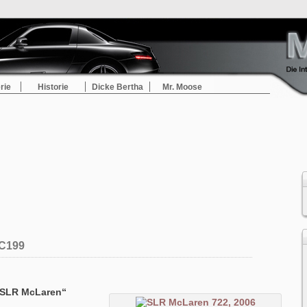
rie
Historie
Dicke Bertha
Mr. Moose
C199
„SLR McLaren“