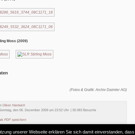
ling Moss (2009)
aten
(Fotos & Grafik: Archiv Daimler AG)
on
Oliver Hartwich
Sonntag, den 06. Dezember 2009 um 23:52 Uhr
| 30.083 Besuche
als PDF speichern
Nutzung unserer Webseite erklären Sie sich damit einverstanden, dass