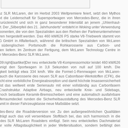
 SLR McLaren, der im Herbst 2003 Weltpremiere feiert, setzt den Mythos
t die Leidenschaft für Supersportwagen von Mercedes-Benz, die in ihren
urückreicht und sich in ganz besonderer Intensität an jenem „Uhlenhaut-
t. Der „Silberpfeil des 21. Jahrhunderts“ entsteht in Woking unter Verwendung
nenten, die von den Spezialisten aus den Reihen der Partnerunternehmen
en hergestellt werden. Das 460 kW/626 PS starke V8-Triebwerk stammt von
 GmbH in Affalterbach, während die britischen Spezialisten von McLaren
südenglischen Portsmouth die Rohkarosserie aus Carbon- und
ffen liefern. Im Zentrum der Fertigung, dem McLaren Technology Centre in
er Mercedes-Benz SLR McLaren.
39:right[/aartikel]Der neu entwickelte V8-Kompressormotor leistet 460 kW/626
nigt den Sportwagen in 3,8 Sekunden von null auf 100 km/h. Die
gkeit beträgt etwa 334 km/h. Wie die Formel-1-Rennwagen von McLaren-
auch die Karosserie des neuen SLR aus Cabonfaser-Werkstoffen (CFK), die
ht eine vorbildliche Energieabsorption und damit höchste Insassensicherheit
st das weltweit erste Serienauto mit einer vollständig aus Carbonfasern
t-Crashstruktur. Adaptive Airbags, neu entwickelte Knie- und Sidebags,
e hoch belastbare Keramik-Bremsscheiben und eine automatisch ausfahrbare
fferraumdeckel runden die Sicherheitsausstattung des Mercedes-Benz SLR
mit in dieser Fahrzeugklasse neue Maßstäbe setzt.
edes-Benz die Roadsterversion vor. Zu den außergewöhnlichen Qualitäten
trägt auch das voll versenkbare Stoffdach bei, das sich harmonisch in die
 des SLR McLaren Roadsters einfügt. Sein neu entwickeltes Dachmaterial
ur volle Alltagstauglichkeit in jeder Wettersituation, sondern befähigt den