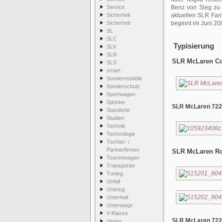
Service
Benz von Sieg zu S
Sicherheit
aktuellen SLR Fami
Sicherheit
beginnt im Juni 20
SL
SLC
Typisierung
SLK
SLR
SLR McLaren Co
SLS
smart
Sondermodelle
Sonderschutz
Sportwagen
Sprinter
SLR McLaren 722
Standorte
Studien
Technik
Technologie
Tochter- /
Partnerfirmen
SLR McLaren Ro
Tourenwagen
Transporter
Tuning
Unfall
Unimog
Unterhalt
Unterwegs
V-Klasse
SLR McLaren 722 
Vaneo