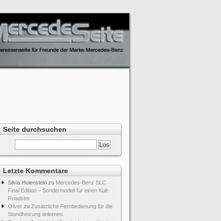
Seite durchsuchen
Letzte Kommentare
Silvia Holenstein
zu
Mercedes-Benz SLC
Final Edition – Sondermodell für einen Kult-
Roadster
Oliver
zu
Zusätzliche Fernbedienung für die
Standheizung anlernen