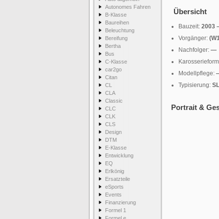
Autonomes Fahren
Übersicht
B-Klasse
Baureihen
Bauzeit:
2003 
Beleuchtung
Vorgänger:
(W
Bereifung
Bertha
Nachfolger:
—
Bus
Karosseriefor
C-Klasse
car2go
Modellpflege:
Citan
Typisierung:
SL
CL
CLA
Classic
Portrait & Ge
CLC
CLK
CLS
Design
DTM
E-Klasse
Entwicklung
EQ
Erlkönig
Ersatzteile
eSports
Events
Finanzierung
Formel 1
Formel e