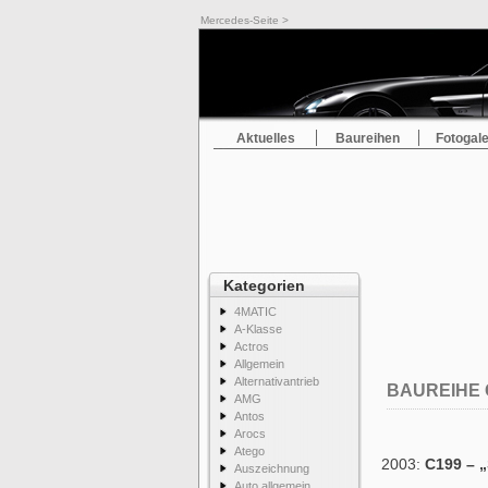
Mercedes-Seite
>
Baureihen
> Baureihe C199
Aktuelles
Baureihen
Fotogale
Kategorien
4MATIC
A-Klasse
Actros
Allgemein
Alternativantrieb
BAUREIHE 
AMG
Antos
Arocs
Atego
2003:
C199 – 
Auszeichnung
Auto allgemein