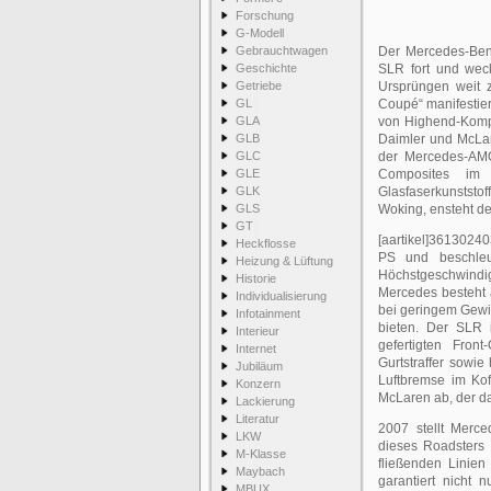
Forschung
G-Modell
Gebrauchtwagen
Der Mercedes-Benz
Geschichte
SLR fort und weck
Getriebe
Ursprüngen weit z
GL
Coupé“ manifestier
GLA
von Highend-Kompo
GLB
Daimler und McLar
GLC
der Mercedes-AMG
GLE
Composites im 
GLK
Glasfaserkunststo
GLS
Woking, ensteht d
GT
[aartikel]36130240
Heckflosse
PS und beschleu
Heizung & Lüftung
Höchstgeschwindi
Historie
Mercedes besteht 
Individualisierung
bei geringem Gewic
Infotainment
bieten. Der SLR i
Interieur
gefertigten Fron
Internet
Gurtstraffer sowi
Jubiläum
Luftbremse im Ko
Konzern
McLaren ab, der da
Lackierung
Literatur
2007 stellt Merc
LKW
dieses Roadsters 
M-Klasse
fließenden Linien
Maybach
garantiert nicht n
MBUX