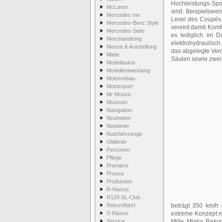
Hochleistungs-Spo
McLaren
sind. Beispielswe
Mercedes me
Level des Coupés.
Mercedes-Benz Style
vereint damit Kom
Mercedes-Seite
es lediglich im 
Merchandising
elektrohydraulisch.
Messe & Ausstellung
das abgelegte Verd
Miete
Säulen sowie zwei 
Modellautos
Modellentwicklung
Motorenbau
Motorsport
Mr Moose
Museum
Navigation
Neuheiten
Newtimer
Nutzfahrzeuge
Oldtimer
Personen
Pflege
Premiere
Presse
Produktion
R-Klasse
R129 SL-Club
Rekordfahrt
beträgt 350 km/h 
S-Klasse
extreme Konzept m
Service
Mille Miglia Reko