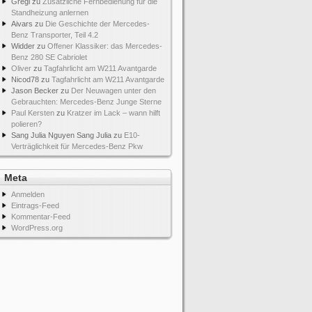
Gregi
zu
Zusätzliche Fernbedienung für die
Standheizung anlernen
Aivars
zu
Die Geschichte der Mercedes-
Benz Transporter, Teil 4.2
Widder
zu
Offener Klassiker: das Mercedes-
Benz 280 SE Cabriolet
Oliver
zu
Tagfahrlicht am W211 Avantgarde
Nicod78
zu
Tagfahrlicht am W211 Avantgarde
Jason Becker
zu
Der Neuwagen unter den
Gebrauchten: Mercedes-Benz Junge Sterne
Paul Kersten
zu
Kratzer im Lack – wann hilft
polieren?
Sang Julia Nguyen Sang Julia
zu
E10-
Verträglichkeit für Mercedes-Benz Pkw
Meta
Anmelden
Eintrags-Feed
Kommentar-Feed
WordPress.org