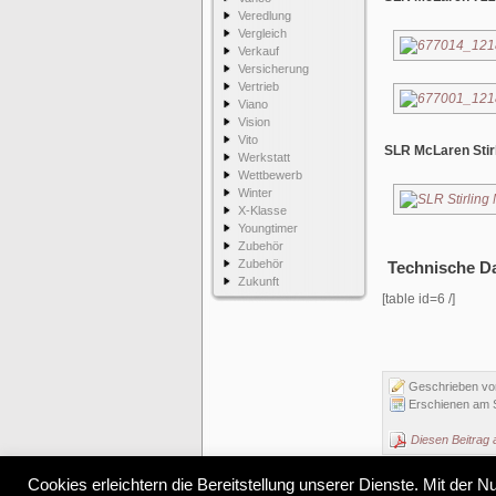
Veredlung
Vergleich
Verkauf
Versicherung
Vertrieb
Viano
Vision
Vito
SLR McLaren Stir
Werkstatt
Wettbewerb
Winter
X-Klasse
Youngtimer
Zubehör
Zubehör
Technische D
Zukunft
[table id=6 /]
Geschrieben v
Erschienen am 
Diesen Beitrag 
Cookies erleichtern die Bereitstellung unserer Dienste. Mit der 