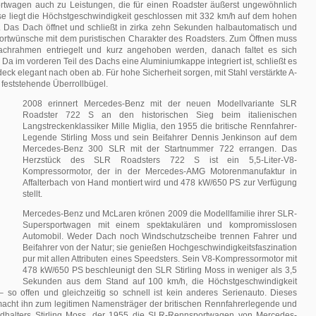
rtwagen auch zu Leistungen, die für einen Roadster äußerst ungewöhnlich
ise liegt die Höchstgeschwindigkeit geschlossen mit 332 km/h auf dem hohen
 Das Dach öffnet und schließt in zirka zehn Sekunden halbautomatisch und
fortwünsche mit dem puristischen Charakter des Roadsters. Zum Öffnen muss
Dachrahmen entriegelt und kurz angehoben werden, danach faltet es sich
 Da im vorderen Teil des Dachs eine Aluminiumkappe integriert ist, schließt es
eck elegant nach oben ab. Für hohe Sicherheit sorgen, mit Stahl verstärkte A-
feststehende Überrollbügel.
2008 erinnert Mercedes-Benz mit der neuen Modellvariante SLR
Roadster 722 S an den historischen Sieg beim italienischen
Langstreckenklassiker Mille Miglia, den 1955 die britische Rennfahrer-
Legende Stirling Moss und sein Beifahrer Dennis Jenkinson auf dem
Mercedes-Benz 300 SLR mit der Startnummer 722 errangen. Das
Herzstück des SLR Roadsters 722 S ist ein 5,5-Liter-V8-
Kompressormotor, der in der Mercedes-AMG Motorenmanufaktur in
Affalterbach von Hand montiert wird und 478 kW/650 PS zur Verfügung
stellt.
Mercedes-Benz und McLaren krönen 2009 die Modellfamilie ihrer SLR-
Supersportwagen mit einem spektakulären und kompromisslosen
Automobil. Weder Dach noch Windschutzscheibe trennen Fahrer und
Beifahrer von der Natur; sie genießen Hochgeschwindigkeitsfaszination
pur mit allen Attributen eines Speedsters. Sein V8-Kompressormotor mit
478 kW/650 PS beschleunigt den SLR Stirling Moss in weniger als 3,5
Sekunden aus dem Stand auf 100 km/h, die Höchstgeschwindigkeit
– so offen und gleichzeitig so schnell ist kein anderes Serienauto. Dieses
acht ihn zum legitimen Namensträger der britischen Rennfahrerlegende und
rdhalters Stirling Moss, der 1955 die SLR-Rennsportwagen von Mercedes-