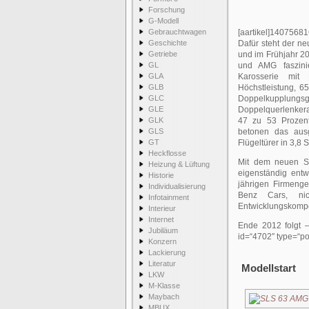
Forschung
G-Modell
Gebrauchtwagen
[aartikel]14075681
Geschichte
Dafür steht der n
Getriebe
und im Frühjahr 2
GL
und AMG faszinie
GLA
Karosserie mit 
GLB
Höchstleistung, 
GLC
Doppelkupplung
GLE
Doppelquerlenkera
GLK
47 zu 53 Prozent
GLS
betonen das ausg
GT
Flügeltürer in 3,8
Heckflosse
Mit dem neuen SL
Heizung & Lüftung
eigenständig entw
Historie
jährigen Firmenge
Individualisierung
Benz Cars, nic
Infotainment
Entwicklungskompe
Interieur
Internet
Ende 2012 folgt –
Jubiläum
id=“4702″ type=“pos
Konzern
Lackierung
Literatur
Modellstart
LKW
M-Klasse
Maybach
MBUX