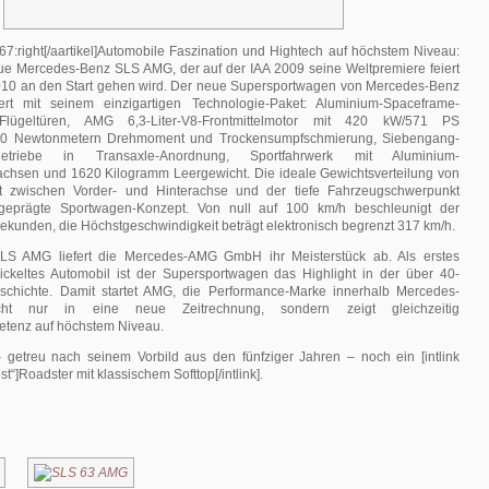
67:right[/aartikel]Automobile Faszination und Hightech auf höchstem Niveau:
eue Mercedes-Benz SLS AMG, der auf der IAA 2009 seine Weltpremiere feiert
010 an den Start gehen wird. Der neue Supersportwagen von Mercedes-Benz
rt mit seinem einzigartigen Technologie-Paket: Aluminium-Spaceframe-
Flügeltüren, AMG 6,3-Liter-V8-Frontmittelmotor mit 420 kW/571 PS
650 Newtonmetern Drehmoment und Trockensumpfschmierung, Siebengang-
sgetriebe in Transaxle-Anordnung, Sportfahrwerk mit Aluminium-
chsen und 1620 Kilogramm Leergewicht. Die ideale Gewichtsverteilung von
 zwischen Vorder- und Hinterachse und der tiefe Fahrzeugschwerpunkt
eprägte Sportwagen-Konzept. Von null auf 100 km/h beschleunigt der
 Sekunden, die Höchstgeschwindigkeit beträgt elektronisch begrenzt 317 km/h.
S AMG liefert die Mercedes-AMG GmbH ihr Meisterstück ab. Als erstes
ickeltes Automobil ist der Supersportwagen das Highlight in der über 40-
schichte. Damit startet AMG, die Performance-Marke innerhalb Mercedes-
ht nur in eine neue Zeitrechnung, sondern zeigt gleichzeitig
tenz auf höchstem Niveau.
 getreu nach seinem Vorbild aus den fünfziger Jahren – noch ein [intlink
t“]Roadster mit klassischem Softtop[/intlink].