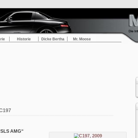
rie
Historie
Dicke Bertha
Mr. Moose
C197
 „SLS AMG“