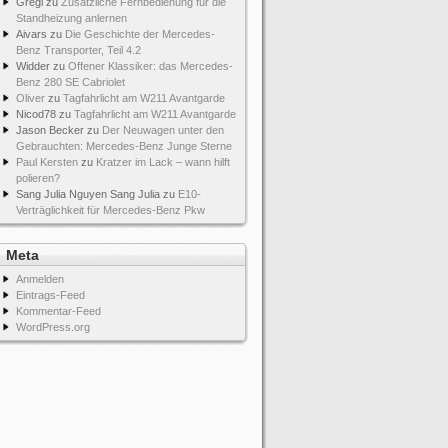
Gregi
zu
Zusätzliche Fernbedienung für die
Standheizung anlernen
Aivars
zu
Die Geschichte der Mercedes-
Benz Transporter, Teil 4.2
Widder
zu
Offener Klassiker: das Mercedes-
Benz 280 SE Cabriolet
Oliver
zu
Tagfahrlicht am W211 Avantgarde
Nicod78
zu
Tagfahrlicht am W211 Avantgarde
Jason Becker
zu
Der Neuwagen unter den
Gebrauchten: Mercedes-Benz Junge Sterne
Paul Kersten
zu
Kratzer im Lack – wann hilft
polieren?
Sang Julia Nguyen Sang Julia
zu
E10-
Verträglichkeit für Mercedes-Benz Pkw
Meta
Anmelden
Eintrags-Feed
Kommentar-Feed
WordPress.org