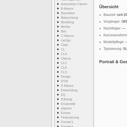
Autonomes Fahren
Übersicht
B-Klasse
Baureihen
Bauzeit:
seit 2
Beleuchtung
Vorgänger: (
W1
Bereifung
Bertha
Nachfolger:
—
Bus
Karosseriefor
C-Klasse
car2go
Modellpflege:
Citan
Typisierung:
S
CL
CLA
Classic
Portrait & Ge
CLC
CLK
CLS
Design
DTM
E-Klasse
Entwicklung
EQ
Erlkönig
Ersatzteile
eSports
Events
Finanzierung
Formel 1
Formel e