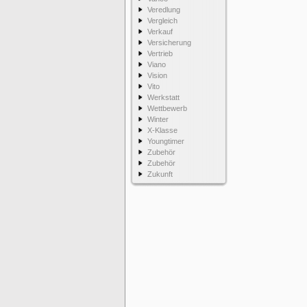
Veredlung
Vergleich
Verkauf
Versicherung
Vertrieb
Viano
Vision
Vito
Werkstatt
Wettbewerb
Winter
X-Klasse
Youngtimer
Zubehör
Zubehör
Zukunft