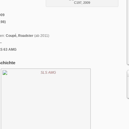
C197, 2009
009
98)
men:
Coupé, Roadster
(ab 2011)
—
LS 63 AMG
schichte