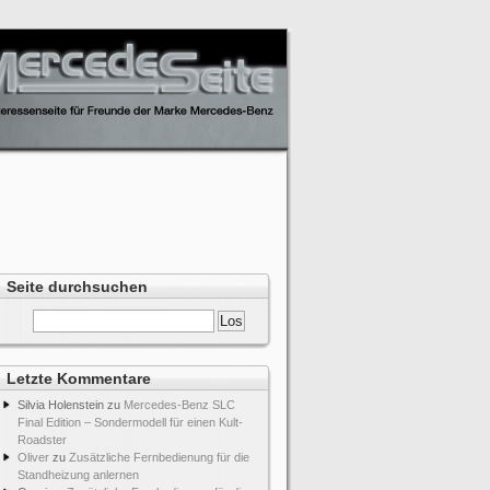
Seite durchsuchen
Letzte Kommentare
Silvia Holenstein
zu
Mercedes-Benz SLC
Final Edition – Sondermodell für einen Kult-
Roadster
Oliver
zu
Zusätzliche Fernbedienung für die
Standheizung anlernen