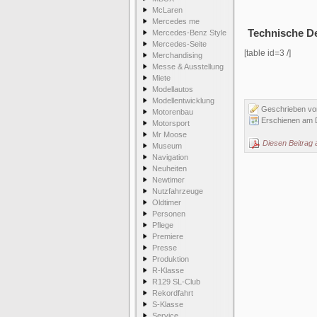
McLaren
Mercedes me
Technische De
Mercedes-Benz Style
Mercedes-Seite
[table id=3 /]
Merchandising
Messe & Ausstellung
Miete
Modellautos
Modellentwicklung
Geschrieben v
Motorenbau
Erschienen am 
Motorsport
Mr Moose
Diesen Beitrag 
Museum
Navigation
Neuheiten
Newtimer
Nutzfahrzeuge
Oldtimer
Personen
Pflege
Premiere
Presse
Produktion
R-Klasse
R129 SL-Club
Rekordfahrt
S-Klasse
Service