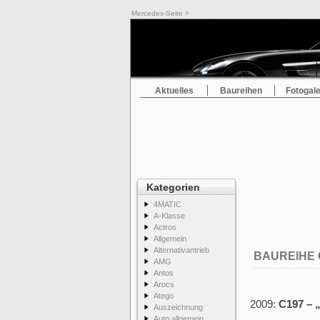
Mercedes-Seite
>
Baureihen
> Baureihe C197
Aktuelles
Baureihen
Fotogale
Kategorien
4MATIC
A-Klasse
Actros
Allgemein
Alternativantrieb
BAUREIHE 
AMG
Antos
Arocs
Atego
2009:
C197 –
Auszeichnung
Auto allgemein