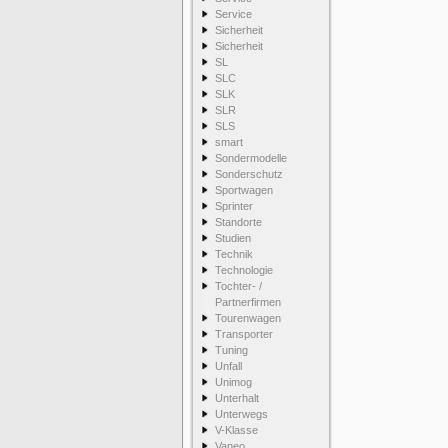
Service
Sicherheit
Sicherheit
SL
SLC
SLK
SLR
SLS
smart
Sondermodelle
Sonderschutz
Sportwagen
Sprinter
Standorte
Studien
Technik
Technologie
Tochter- /
Partnerfirmen
Tourenwagen
Transporter
Tuning
Unfall
Unimog
Unterhalt
Unterwegs
V-Klasse
Vaneo