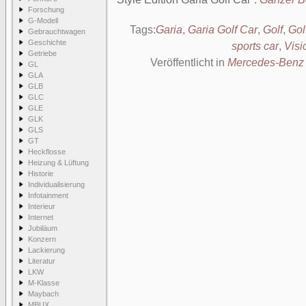
Forschung
G-Modell
Tags:
Garia
,
Garia Golf Car
,
Golf
,
Gol
Gebrauchtwagen
Geschichte
sports car
,
Visi
Getriebe
Veröffentlicht in
Mercedes-Benz 
GL
GLA
GLB
GLC
GLE
GLK
GLS
GT
Heckflosse
Heizung & Lüftung
Historie
Individualisierung
Infotainment
Interieur
Internet
Jubiläum
Konzern
Lackierung
Literatur
LKW
M-Klasse
Maybach
MBUX