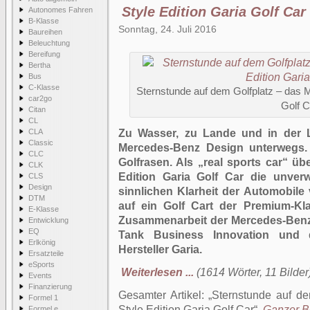
Style Edition Garia Golf Car
Autonomes Fahren
B-Klasse
Sonntag, 24. Juli 2016
Baureihen
Beleuchtung
Bereifung
Bertha
Bus
C-Klasse
Sternstunde auf dem Golfplatz – das 
car2go
Golf C
Citan
CL
CLA
Zu Wasser, zu Lande und in der L
Classic
Mercedes-Benz Design unterwegs.
CLC
Golfrasen. Als „real sports car“ ü
CLK
Edition Garia Golf Car die unver
CLS
Design
sinnlichen Klarheit der Automobil
DTM
auf ein Golf Cart der Premium-Kl
E-Klasse
Zusammenarbeit der Mercedes-Benz 
Entwicklung
EQ
Tank Business Innovation und 
Erlkönig
Hersteller Garia.
Ersatzteile
eSports
Weiterlesen ...
(1614 Wörter, 11 Bilder
Events
Finanzierung
Gesamter Artikel:
Sternstunde auf d
Formel 1
Style Edition Garia Golf Car
.
Ganzer Be
Formel e