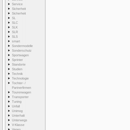
Service
Sicherheit
Sicherheit
SL
SLC
SLK
SLR
SLS
smart
Sondermodelle
Sonderschutz
Sportwagen
Sprinter
Standorte
Studien
Technik
Technologie
Tochter- /
Partnerfirmen
Tourenwagen
Transporter
Tuning
Unfall
Unimog
Unterhalt
Unterwegs
V-Klasse
Vaneo