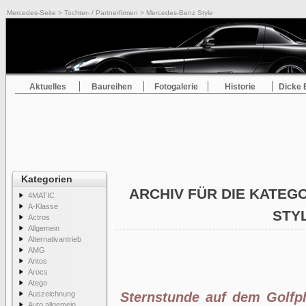
Mercedes-Seite
>
Tochter- / Partnerfirmen
> Mercedes-Benz Style
Aktuelles
Baureihen
Fotogalerie
Historie
Dicke 
Kategorien
ARCHIV FÜR DIE KATEG
4MATIC
A-Klasse
STYL
Actros
Allgemein
Alternativantrieb
AMG
Antos
Arocs
Atego
Auszeichnung
Sternstunde auf dem Golfp
Auto allgemein