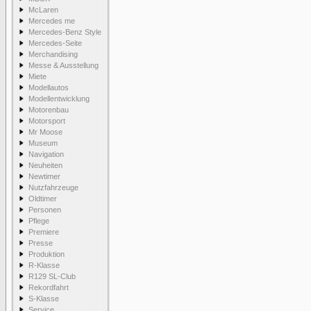
McLaren
Mercedes me
Mercedes-Benz Style
Mercedes-Seite
Merchandising
Messe & Ausstellung
Miete
Modellautos
Modellentwicklung
Motorenbau
Motorsport
Mr Moose
Museum
Navigation
Neuheiten
Newtimer
Nutzfahrzeuge
Oldtimer
Personen
Pflege
Premiere
Presse
Produktion
R-Klasse
R129 SL-Club
Rekordfahrt
S-Klasse
Service