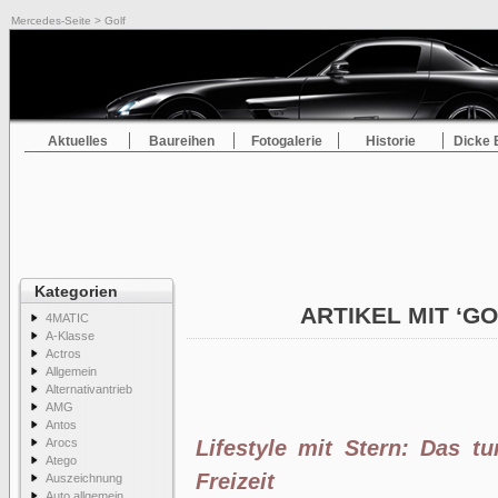
Mercedes-Seite
> Golf
Aktuelles
Baureihen
Fotogalerie
Historie
Dicke 
Kategorien
ARTIKEL MIT ‘G
4MATIC
A-Klasse
Actros
Allgemein
Alternativantrieb
AMG
Antos
Arocs
Lifestyle mit Stern: Das t
Atego
Freizeit
Auszeichnung
Auto allgemein