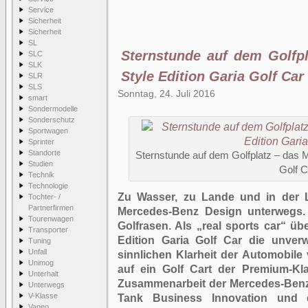
Service
Sicherheit
Sicherheit
SL
Sternstunde auf dem Golfp
SLC
SLK
Style Edition Garia Golf Car
SLR
SLS
Sonntag, 24. Juli 2016
smart
Sondermodelle
Sonderschutz
Sportwagen
Sprinter
Standorte
Sternstunde auf dem Golfplatz – das 
Studien
Golf C
Technik
Technologie
Zu Wasser, zu Lande und in der L
Tochter- /
Partnerfirmen
Mercedes-Benz Design unterwegs.
Tourenwagen
Golfrasen. Als „real sports car“ ü
Transporter
Edition Garia Golf Car die unver
Tuning
Unfall
sinnlichen Klarheit der Automobil
Unimog
auf ein Golf Cart der Premium-Kl
Unterhalt
Zusammenarbeit der Mercedes-Benz 
Unterwegs
V-Klasse
Tank Business Innovation und 
Vaneo