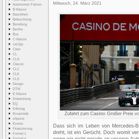
Mittwoch, 24. März 2021
Autonomes Fahren
B-Klasse
Baureihen
Beleuchtung
Bereifung
Bertha
Bus
C-Klasse
car2go
Citan
CL
CLA
Classic
CLC
CLK
CLS
Design
DTM
E-Klasse
Entwicklung
EQ
Erlkönig
Zufahrt zum Casino: Großer Preis v
Ersatzteile
eSports
Events
Dass sich im Leben von Mercedes-B
Finanzierung
dreht, ist ein Gerücht. Doch womit ver
Formel 1
wenn wir nicht gerade an unseren Aut
Formel e