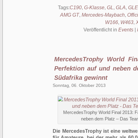
Tags:
C190
,
G-Klasse
,
GL
,
GLA
,
GLE
AMG GT
,
Mercedes-Maybach
,
Offic
W166
,
W463
,
Veröffentlicht in
Events
|
MercedesTrophy World Fina
Perfektion auf und neben 
Südafrika gewinnt
Sonntag, 06. Oktober 2013
MercedesTrophy World Final 2013: Fa
neben dem Platz – Das Team
Die MercedesTrophy ist eine weltwe
für Amateure, bei der mehr als 60.