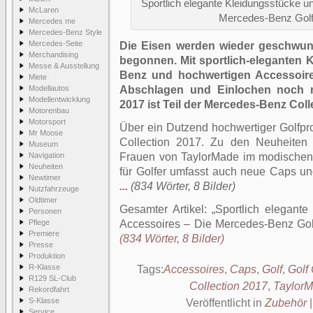
Sportlich elegante Kleidungsstücke u
McLaren
Mercedes-Benz Golf 
Mercedes me
Mercedes-Benz Style
Mercedes-Seite
Die Eisen werden wieder geschwun
Merchandising
begonnen. Mit sportlich-eleganten
Messe & Ausstellung
Benz und hochwertigen Accessoir
Miete
Modellautos
Abschlagen und Einlochen noch m
Modellentwicklung
2017 ist Teil der Mercedes-Benz Coll
Motorenbau
Motorsport
Über ein Dutzend hochwertiger Golfp
Mr Moose
Collection 2017. Zu den Neuheiten 
Museum
Navigation
Frauen von TaylorMade im modischen
Neuheiten
für Golfer umfasst auch neue Caps un
Newtimer
...
(834 Wörter, 8 Bilder)
Nutzfahrzeuge
Oldtimer
Gesamter Artikel:
Sportlich elegante
Personen
Pflege
Accessoires – Die Mercedes-Benz Gol
Premiere
(834 Wörter, 8 Bilder)
Presse
Produktion
R-Klasse
Tags:
Accessoires
,
Caps
,
Golf
,
Golf 
R129 SL-Club
Collection 2017
,
Taylor
Rekordfahrt
S-Klasse
Veröffentlicht in
Zubehör
Service