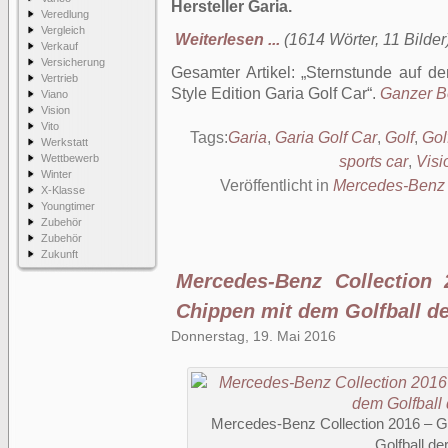
Hersteller Garia.
Veredlung
Vergleich
Weiterlesen ...
(1614 Wörter, 11 Bilder
Verkauf
Versicherung
Gesamter Artikel:
Sternstunde auf d
Vertrieb
Style Edition Garia Golf Car
.
Ganzer Be
Viano
Vision
Vito
Tags:
Garia
,
Garia Golf Car
,
Golf
,
Gol
Werkstatt
Wettbewerb
sports car
,
Visi
Winter
Veröffentlicht in
Mercedes-Benz 
X-Klasse
Youngtimer
Zubehör
Zubehör
Zukunft
Mercedes-Benz Collection 
Chippen mit dem Golfball de
Donnerstag, 19. Mai 2016
Mercedes-Benz Collection 2016 – Go
Golfball de