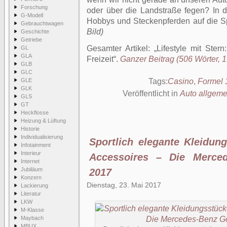
Forschung
oder über die Landstraße fegen? In d
G-Modell
Hobbys und Steckenpferden auf die S
Gebrauchtwagen
Bild)
Geschichte
Getriebe
Gesamter Artikel:
Lifestyle mit Ster
GL
GLA
Freizeit
.
Ganzer Beitrag (506 Wörter, 1
GLB
GLC
GLE
Tags:
Casino
,
Formel 
GLK
Veröffentlicht in
Auto allgeme
GLS
GT
Heckflosse
Heizung & Lüftung
Historie
Individualisierung
Sportlich elegante Kleidun
Infotainment
Interieur
Accessoires – Die Merced
Internet
Jubiläum
2017
Konzern
Dienstag, 23. Mai 2017
Lackierung
Literatur
LKW
M-Klasse
Maybach
MBUX