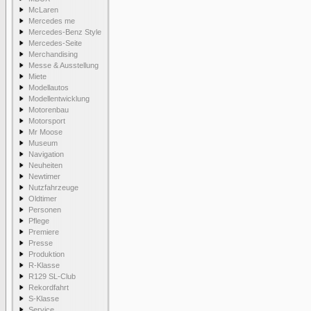
McLaren
Mercedes me
Mercedes-Benz Style
Mercedes-Seite
Merchandising
Messe & Ausstellung
Miete
Modellautos
Modellentwicklung
Motorenbau
Motorsport
Mr Moose
Museum
Navigation
Neuheiten
Newtimer
Nutzfahrzeuge
Oldtimer
Personen
Pflege
Premiere
Presse
Produktion
R-Klasse
R129 SL-Club
Rekordfahrt
S-Klasse
Service