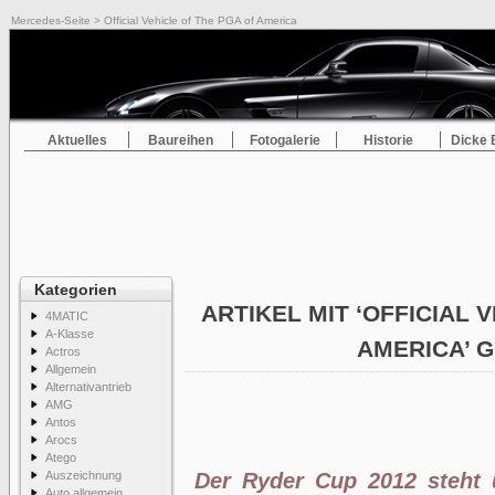
Mercedes-Seite
> Official Vehicle of The PGA of America
Aktuelles
Baureihen
Fotogalerie
Historie
Dicke 
Kategorien
ARTIKEL MIT ‘OFFICIAL 
4MATIC
A-Klasse
AMERICA’ 
Actros
Allgemein
Alternativantrieb
AMG
Antos
Arocs
Atego
Auszeichnung
Der Ryder Cup 2012 steht 
Auto allgemein