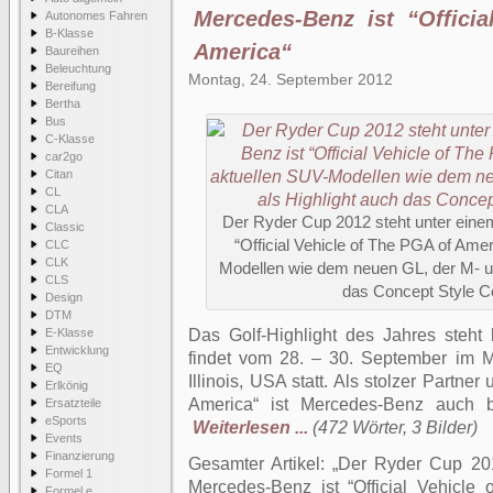
Mercedes-Benz ist “Offici
Autonomes Fahren
B-Klasse
America“
Baureihen
Beleuchtung
Montag, 24. September 2012
Bereifung
Bertha
Bus
C-Klasse
car2go
Citan
CL
CLA
Der Ryder Cup 2012 steht unter eine
Classic
“Official Vehicle of The PGA of Ame
CLC
CLK
Modellen wie dem neuen GL, der M- un
CLS
das Concept Style Co
Design
DTM
E-Klasse
Das Golf-Highlight des Jahres steh
Entwicklung
findet vom 28. – 30. September im 
EQ
Illinois, USA statt. Als stolzer Partner
Erlkönig
America“ ist Mercedes-Benz auch 
Ersatzteile
eSports
Weiterlesen ...
(472 Wörter, 3 Bilder)
Events
Finanzierung
Gesamter Artikel:
Der Ryder Cup 201
Formel 1
Mercedes-Benz ist “Official Vehicle
Formel e