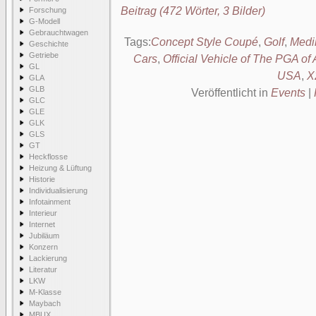
Beitrag (472 Wörter, 3 Bilder)
Forschung
G-Modell
Gebrauchtwagen
Tags:
Concept Style Coupé
,
Golf
,
Medi
Geschichte
Getriebe
Cars
,
Official Vehicle of The PGA of
GL
USA
,
X
GLA
GLB
Veröffentlicht in
Events
|
GLC
GLE
GLK
GLS
GT
Heckflosse
Heizung & Lüftung
Historie
Individualisierung
Infotainment
Interieur
Internet
Jubiläum
Konzern
Lackierung
Literatur
LKW
M-Klasse
Maybach
MBUX