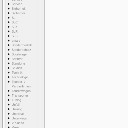
Service
Sicherheit
Sicherheit
SL
SLC
SLK
SLR
SLS
smart
Sondermodelle
Sonderschutz
Sportwagen
Sprinter
Standorte
Studien
Technik
Technologie
Tochter- /
Partnerfirmen
Tourenwagen
Transporter
Tuning
Unfall
Unimog
Unterhalt
Unterwegs
V-Klasse
Vaneo