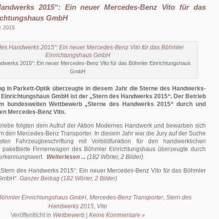
andwerks 2015“: Ein neuer Mercedes-Benz Vito für das
richtungshaus GmbH
z 2015
ndwerks 2015“: Ein neuer Mercedes-Benz Vito für das Böhmler Einrichtungshaus
GmbH
ng in Parkett-Optik überzeugte in diesem Jahr die Sterne des Handwerks-
 Einrichtungshaus GmbH ist der „Stern des Handwerks 2015“. Der Betrieb
dem bundesweiten Wettbewerb „Sterne des Handwerks 2015“ durch und
en Mercedes-Benz Vito.
iebe folgten dem Aufruf der Aktion Modernes Handwerk und bewarben sich
m den Mercedes-Benz Transporter. In diesem Jahr war die Jury auf der Suche
sten Fahrzeugbeschriftung mit Vorbildfunktion für den handwerklichen
er pakettierte Firmenwagen des Böhmler Einrichtungshaus überzeugte durch
erkennungswert.
Weiterlesen ...
(182 Wörter, 2 Bilder)
„Stern des Handwerks 2015“: Ein neuer Mercedes-Benz Vito für das Böhmler
 GmbH
.
Ganzer Beitrag (182 Wörter, 2 Bilder)
Böhmler Einrichtungshaus GmbH
,
Mercedes-Benz Transporter
,
Stern des
Handwerks 2015
,
Vito
Veröffentlicht in
Wettbewerb
|
Keine Kommentare »