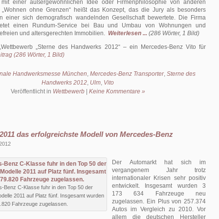
h mit einer außergewöhnlichen Idee oder Firmenphilosophie von anderen
t. „Wohnen ohne Grenzen“ heißt das Konzept, das die Jury als besonders
t in einer sich demografisch wandelnden Gesellschaft bewertete. Die Firma
ietet einen Rundum-Service bei Bau und Umbau von Wohnungen und
efreien und altersgerechten Immobilien.
Weiterlesen ...
(286 Wörter, 1 Bild)
Wettbewerb „Sterne des Handwerks 2012“ – ein Mercedes-Benz Vito für
trag (286 Wörter, 1 Bild)
ionale Handwerksmesse München
,
Mercedes-Benz Transporter
,
Sterne des
Handwerks 2012
,
Ulm
,
Vito
Veröffentlicht in
Wettbewerb
|
Keine Kommentare »
2011 das erfolgreichste Modell von Mercedes-Benz
 2012
Der Automarkt hat sich im
vergangenem Jahr trotz
internationaler Krisen sehr positiv
entwickelt. Insgesamt wurden 3
-Benz C-Klasse fuhr in den Top 50 der
173 634 Fahrzeuge neu
odelle 2011 auf Platz fünf. Insgesamt wurden
zugelassen. Ein Plus von 257.374
.820 Fahrzeuge zugelassen.
Autos im Vergleich zu 2010. Vor
allem die deutschen Hersteller