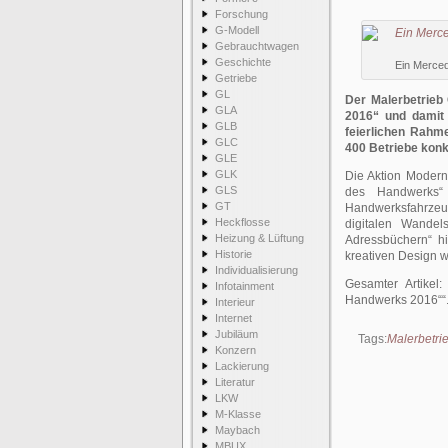
Forschung
G-Modell
Gebrauchtwagen
Geschichte
Ein Merced
Getriebe
GL
Der Malerbetrieb
GLA
2016“ und damit
GLB
feierlichen Rahm
GLC
400 Betriebe konk
GLE
GLK
Die Aktion Moder
GLS
des Handwerks“
GT
Handwerksfahrzeu
Heckflosse
digitalen Wande
Heizung & Lüftung
Adressbüchern“ h
Historie
kreativen Design 
Individualisierung
Gesamter Artikel
Infotainment
Handwerks 2016“
Interieur
Internet
Jubiläum
Tags:
Malerbetri
Konzern
Lackierung
Literatur
LKW
M-Klasse
Maybach
MBUX