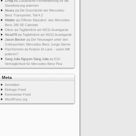
Gregi
zu
Zusätzliche Fernbedienung für die
Standheizung anlernen
Aivars
zu
Die Geschichte der Mercedes-
Benz Transporter, Teil 4.2
Widder
zu
Offener Klassiker: das Mercedes-
Benz 280 SE Cabriolet
Oliver
zu
Tagfahrlicht am W211 Avantgarde
Nicod78
zu
Tagfahrlicht am W211 Avantgarde
Jason Becker
zu
Der Neuwagen unter den
Gebrauchten: Mercedes-Benz Junge Sterne
Paul Kersten
zu
Kratzer im Lack – wann hilft
polieren?
Sang Julia Nguyen Sang Julia
zu
E10-
Verträglichkeit für Mercedes-Benz Pkw
Meta
Anmelden
Eintrags-Feed
Kommentar-Feed
WordPress.org