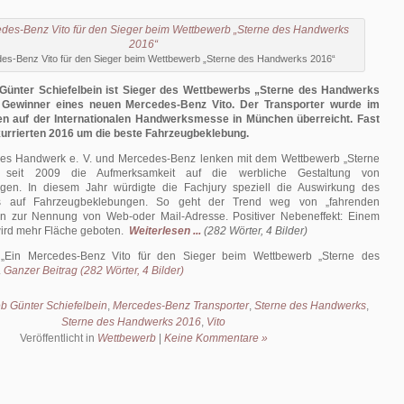
es-Benz Vito für den Sieger beim Wettbewerb „Sterne des Handwerks 2016“
 Günter Schiefelbein ist Sieger des Wettbewerbs „Sterne des Handwerks
 Gewinner eines neuen Mercedes-Benz Vito. Der Transporter wurde im
en auf der Internationalen Handwerksmesse in München überreicht. Fast
urrierten 2016 um die beste Fahrzeugbeklebung.
nes Handwerk e. V. und Mercedes-Benz lenken mit dem Wettbewerb „Sterne
 seit 2009 die Aufmerksamkeit auf die werbliche Gestaltung von
gen. In diesem Jahr würdigte die Fachjury speziell die Auswirkung des
ls auf Fahrzeugbeklebungen. So geht der Trend weg von „fahrenden
in zur Nennung von Web-oder Mail-Adresse. Positiver Nebeneffekt: Einem
wird mehr Fläche geboten.
Weiterlesen ...
(282 Wörter, 4 Bilder)
:
Ein Mercedes-Benz Vito für den Sieger beim Wettbewerb „Sterne des
.
Ganzer Beitrag (282 Wörter, 4 Bilder)
eb Günter Schiefelbein
,
Mercedes-Benz Transporter
,
Sterne des Handwerks
,
Sterne des Handwerks 2016
,
Vito
Veröffentlicht in
Wettbewerb
|
Keine Kommentare »