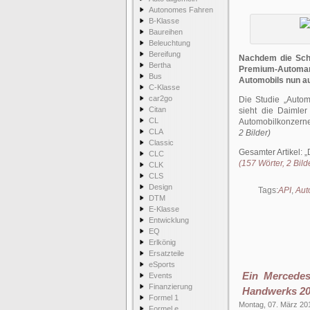
Autonomes Fahren
B-Klasse
Baureihen
Beleuchtung
Bereifung
Nachdem die Schw
Bertha
Premium-Automar
Bus
Automobils nun au
C-Klasse
car2go
Die Studie „Auto
Citan
sieht die Daimle
CL
Automobilkonzerne 
CLA
2 Bilder)
Classic
Gesamter Artikel:
CLC
(157 Wörter, 2 Bild
CLK
CLS
Design
Tags:
API
,
Aut
DTM
E-Klasse
Entwicklung
EQ
Erlkönig
Ersatzteile
eSports
Ein Mercedes
Events
Finanzierung
Handwerks 2
Formel 1
Montag, 07. März 20
Formel e