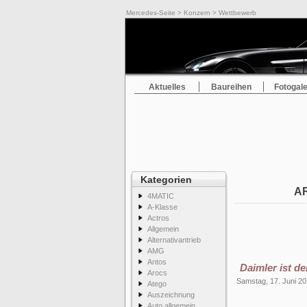
Mercedes-Seite
>
Konzern
> Wettbewerb
Aktuelles
Baureihen
Fotogale
Kategorien
A
4MATIC
A-Klasse
Actros
Allgemein
Alternativantrieb
AMG
Antos
Daimler ist de
Arocs
Samstag, 17. Juni 2
Atego
Auszeichnung
Auto allgemein