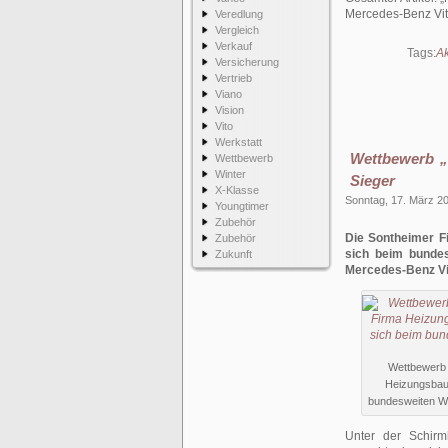
Mercedes-Benz Vi
Veredlung
Vergleich
Verkauf
Tags:
Ak
Versicherung
Vertrieb
Viano
Vision
Vito
Werkstatt
Wettbewerb „
Wettbewerb
Winter
Sieger
X-Klasse
Sonntag, 17. März 2
Youngtimer
Zubehör
Die Sontheimer F
Zubehör
sich beim bunde
Zukunft
Mercedes-Benz Vi
Wettbewerb 
Heizungsbaue
bundesweiten W
Unter der Schirm