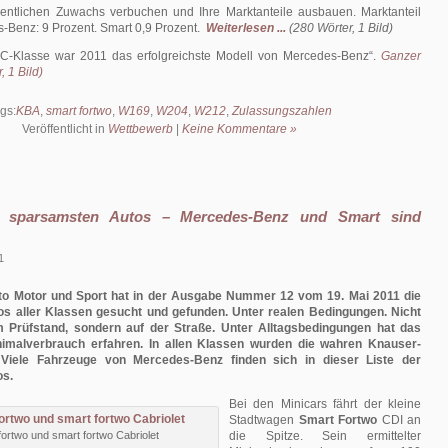
entlichen Zuwachs verbuchen und Ihre Marktanteile ausbauen. Marktanteil
-Benz: 9 Prozent. Smart 0,9 Prozent.
Weiterlesen ...
(280 Wörter, 1 Bild)
C-Klasse war 2011 das erfolgreichste Modell von Mercedes-Benz
.
Ganzer
, 1 Bild)
gs:
KBA
,
smart fortwo
,
W169
,
W204
,
W212
,
Zulassungszahlen
Veröffentlicht in
Wettbewerb
|
Keine Kommentare »
e sparsamsten Autos – Mercedes-Benz und Smart sind
1
Auto Motor und Sport hat in der Ausgabe Nummer 12 vom 19. Mai 2011 die
s aller Klassen gesucht und gefunden. Unter realen Bedingungen. Nicht
 Prüfstand, sondern auf der Straße. Unter Alltagsbedingungen hat das
nimalverbrauch erfahren. In allen Klassen wurden die wahren Knauser-
 Viele Fahrzeuge von Mercedes-Benz finden sich in dieser Liste der
os.
Bei den Minicars fährt der kleine
Stadtwagen
Smart Fortwo
CDI an
fortwo und smart fortwo Cabriolet
die Spitze. Sein ermittelter