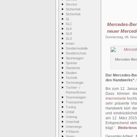
Service
Sicherheit
Sicherheit
SL
Mercedes-Ben
SLC
SLK
neuer Merced
SLR
Donnerstag, 06. No
SLS
smart
Sondermodelle
Sonderschutz
Sportwagen
Mercedes-Benz
Sprinter
Standorte
Studien
Der Mercedes-Benz
Technik
des Handwerks“. 
Technologie
Tochter- /
Bis zum 12. Janua
Partnerfirmen
Dazu können die 
Tourenwagen
Internetseite
hochla
Transporter
sehr präsente Vi
Tuning
Handwerk kürt der
Unfall
und eindrücklichs
Unimog
am 12. März 2015
Unterhalt
Entsprechend steh
Unterwegs
trägt.“.
Weiterlesen
V-Klasse
Gesamter Artikel:
Vaneo