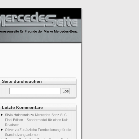
Seite durchsuchen
Letzte Kommentare
Silvia Holenstein
zu
Mercedes-Benz SLC
Final Edition – Sondermodell für einen Kult-
Roadster
Oliver
zu
Zusätzliche Fernbedienung für die
Standheizung anlernen