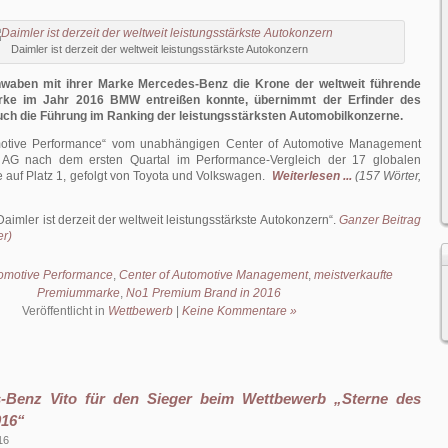
Daimler ist derzeit der weltweit leistungsstärkste Autokonzern
aben mit ihrer Marke Mercedes-Benz die Krone der weltweit führende
ke im Jahr 2016 BMW entreißen konnte, übernimmt der Erfinder des
ch die Führung im Ranking der leistungsstärksten Automobilkonzerne.
motive Performance“ vom unabhängigen Center of Automotive Management
r AG nach dem ersten Quartal im Performance-Vergleich der 17 globalen
auf Platz 1, gefolgt von Toyota und Volkswagen.
Weiterlesen ...
(157 Wörter,
Daimler ist derzeit der weltweit leistungsstärkste Autokonzern
.
Ganzer Beitrag
er)
omotive Performance
,
Center of Automotive Management
,
meistverkaufte
Premiummarke
,
No1 Premium Brand in 2016
Veröffentlicht in
Wettbewerb
|
Keine Kommentare »
-Benz Vito für den Sieger beim Wettbewerb „Sterne des
016“
16