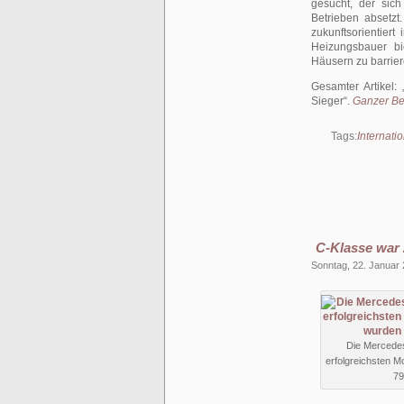
gesucht, der sic
Betrieben absetz
zukunftsorientier
Heizungsbauer b
Häusern zu barrier
Gesamter Artikel:
Sieger
.
Ganzer Bei
Tags:
Internat
C-Klasse war 
Sonntag, 22. Januar
Die Mercedes
erfolgreichsten M
79