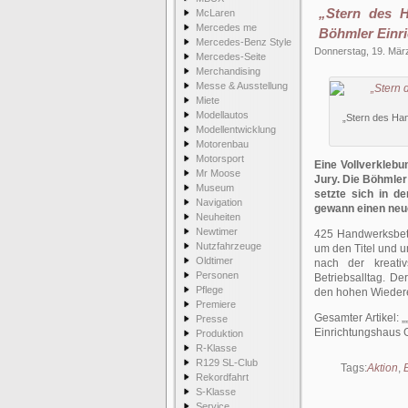
„Stern des H
McLaren
Mercedes me
Böhmler Ein
Mercedes-Benz Style
Donnerstag, 19. Mär
Mercedes-Seite
Merchandising
Messe & Ausstellung
Miete
Modellautos
„Stern des Ha
Modellentwicklung
Motorenbau
Motorsport
Eine Vollverklebu
Mr Moose
Jury. Die Böhmler
Museum
setzte sich in 
Navigation
gewann einen neu
Neuheiten
Newtimer
425 Handwerksbetr
Nutzfahrzeuge
um den Titel und u
Oldtimer
nach der kreativ
Personen
Betriebsalltag. D
Pflege
den hohen Wieder
Premiere
Gesamter Artikel:
Presse
Einrichtungshaus
Produktion
R-Klasse
R129 SL-Club
Tags:
Aktion
,
Rekordfahrt
S-Klasse
Service