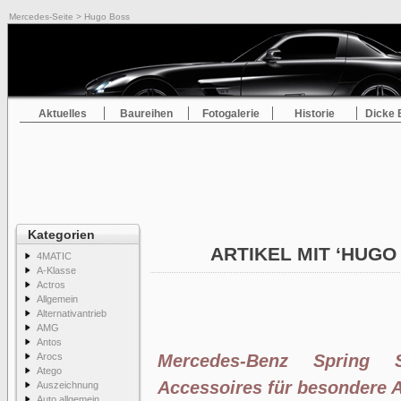
Mercedes-Seite
> Hugo Boss
Aktuelles
Baureihen
Fotogalerie
Historie
Dicke 
Kategorien
ARTIKEL MIT ‘HUG
4MATIC
A-Klasse
Actros
Allgemein
Alternativantrieb
AMG
Antos
Arocs
Mercedes-Benz Spring 
Atego
Accessoires für besondere 
Auszeichnung
Auto allgemein