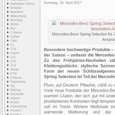
Sonntag, 16. April 2017
Autonomes Fahren
B-Klasse
Baureihen
Beleuchtung
Bereifung
Bertha
Bus
C-Klasse
Mercedes-Benz Spring Selection für 
car2go
Ansprü
Citan
CL
CLA
Besondere hochwertige Produkte – z
Classic
der Saison – umfasst die Mercedes-
CLC
Zu den Frühjahres-Neuheiten zä
CLK
CLS
Kleidungsstücke, stylische Sonnen
Design
Form der neuen Schlüsselgenera
DTM
Spring Selection ist Teil der Merced
E-Klasse
Entwicklung
Plum, auf Deutsch Pflaume, zählt zu 
EQ
Erlkönig
Viele neue Produkte der Mercedes-Be
Ersatzteile
warmen Lilaton, der sich gut mit ande
eSports
plumfarbenen Kontrasten liegt beispie
Events
voll im Trend. Weitere Merkmale s
Finanzierung
Formel 1
wärmende Wattierung und die a
Formel e