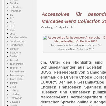
Service
Sicherheit
Sicherheit
Accessoires für beson
SL
SLC
Mercedes-Benz Collection 2
SLK
SLR
Montag, 04. April 2016
SLS
smart
Sondermodelle
Sonderschutz
Sportwagen
Accessoires für besondere Ansprüche – Die
Sprinter
Mercedes-Benz Collection 2016
Standorte
Studien
Technik
cm. Unter den Highlights sind
Technologie
Schlüsselanhänger aus Edelstahl,
Tochter- /
Partnerfirmen
BOSS, Reisegepäck von Samsonite
Tourenwagen
erstmals die Driver’s Choice Col
Transporter
LUXURY. Der neue Gesamtkatalog 
Tuning
Unfall
Englisch, Französisch, Spanisch, I
Unimog
Russisch und Chinesisch publizi
Unterhalt
Mercedes-Benz Vertriebspartnern er
Unterwegs
deutscher Sprache online durchgeb
V-Klasse
Vaneo