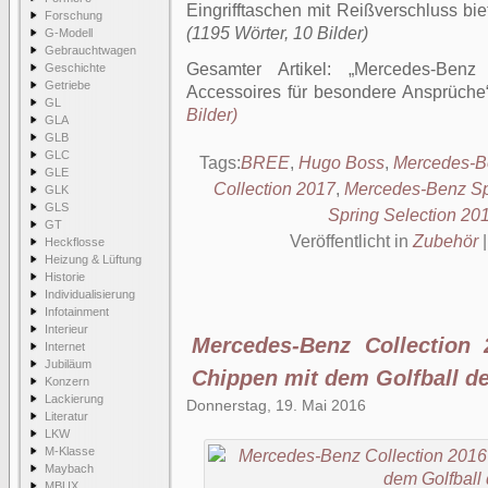
Eingrifftaschen mit Reißverschluss bi
Forschung
(1195 Wörter, 10 Bilder)
G-Modell
Gebrauchtwagen
Gesamter Artikel:
Mercedes-Benz
Geschichte
Getriebe
Accessoires für besondere Ansprüche
GL
Bilder)
GLA
GLB
GLC
Tags:
BREE
,
Hugo Boss
,
Mercedes-B
GLE
Collection 2017
,
Mercedes-Benz Sp
GLK
GLS
Spring Selection 20
GT
Veröffentlicht in
Zubehör
Heckflosse
Heizung & Lüftung
Historie
Individualisierung
Infotainment
Interieur
Mercedes-Benz Collection 
Internet
Jubiläum
Chippen mit dem Golfball de
Konzern
Lackierung
Donnerstag, 19. Mai 2016
Literatur
LKW
M-Klasse
Maybach
MBUX