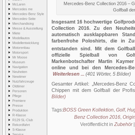
Mercedes-Benz Collection 2016 – Go
McLaren
Mercedes me
Golfball de
Mercedes-Benz Style
Mercedes-Seite
Insgesamt 16 hochwertige Golfprod
Merchandising
Collection 2016. Zu den Neuheit
Messe & Ausstellung
Miete
automatisch ausklappbaren Stan
Modellautos
farbenfrohe Poloshirts, die in 
Modellentwicklung
Motorenbau
entstanden sind. Mit dem Golfbal
Motorsport
offizielle Spielball von Go
Mr Moose
Markenbotschafter Martin Kaymer 
Museum
Navigation
online und bei den Mercedes-Benz
Neuheiten
Weiterlesen ...
(401 Wörter, 5 Bilder)
Newtimer
Nutzfahrzeuge
Gesamter Artikel:
Mercedes-Benz Col
Oldtimer
Chippen mit dem Golfball der Profis
Personen
Pflege
Bilder)
Premiere
Presse
Tags:
BOSS Green Kollektion
,
Golf
,
Hu
Produktion
R-Klasse
Benz Collection 2016
,
Origi
R129 SL-Club
Veröffentlicht in
Zubehör
Rekordfahrt
S-Klasse
Service