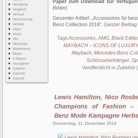
Paper zum Download zur Verfügun
Veredlung
Bilder)
Vergleich
Verkauf
Gesamter Artikel:
Accessoires für be
Versicherung
Benz Collection 2016
.
Ganzer Beitrag 
Vertrieb
Viano
Vision
Tags:
Accessoires
,
AMG
,
Black Editi
Vito
Werkstatt
MAYBACH – ICONS OF LUXUR
Wettbewerb
Maybach
,
Mercedes-Benz Coll
Winter
X-Klasse
Schlüsselanhänger
,
Sp
Youngtimer
Veröffentlicht in
Zubehör
Zubehör
Zubehör
Zukunft
Lewis Hamilton, Nico Rosb
Champions of Fashion – I
Benz Mode Kampagne Herbst
Donnerstag, 11. Dezember 2014