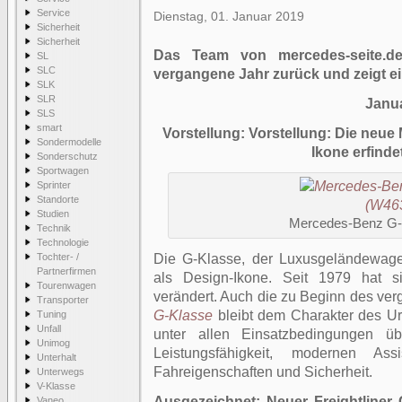
Service
Dienstag, 01. Januar 2019
Sicherheit
Sicherheit
Das Team von mercedes-seite.de
SL
SLC
vergangene Jahr zurück und zeigt e
SLK
SLR
Janu
SLS
smart
Vorstellung: Vorstellung: Die neu
Sondermodelle
Ikone erfinde
Sonderschutz
Sportwagen
Sprinter
Standorte
Studien
Mercedes-Benz G-
Technik
Technologie
Tochter- /
Die G-Klasse, der Luxusgeländewage
Partnerfirmen
als Design-Ikone. Seit 1979 hat s
Tourenwagen
verändert. Auch die zu Beginn des ve
Transporter
G-Klasse
bleibt dem Charakter des Urg
Tuning
Unfall
unter allen Einsatzbedingungen ü
Unimog
Leistungsfähigkeit, modernen Ass
Unterhalt
Fahreigenschaften und Sicherheit.
Unterwegs
V-Klasse
Ausgezeichnet: Neuer Freightliner
Vaneo