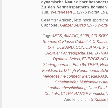
dynamische Natur dieser besonders 
Zu den Vertriebspartnern kommen 
Juli.
Weiterlesen ...
(2975 Wörter, 18 B
Gesamter Artikel:
Jetzt noch sportli
Cabriolet
.
Ganzer Beitrag (2975 Wörter
Tags:
4ETS
,
4MATIC
,
A205
,
AIR BOD
Bremen
,
C-Klasse Cabriolet
,
C-Klass
to X
,
COMAND
,
CONICSHAPE®
,
Digitaler Fahrzeugschlüssel
,
DYNAM
Dynamic Select
,
ENERGIZING K
Startergenerator
,
Euro 6d-TEMP
,
Hea
Funktion
,
LED High-Performance-Sche
Mercedes me connect
,
Mercedes-AMG
Scheinwerfer
,
Multimediasyste
Laufbahnbeschichtung
,
Near Field
Controls
,
ULTRA RANGE Fernlicht
,
V
Veröffentlicht in
B-Klasse