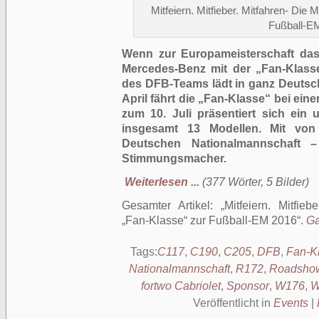
Mitfeiern. Mitfieber. Mitfahren- Di
Fußball-E
Wenn zur Europameisterschaft das F
Mercedes-Benz mit der „Fan-Klasse
des DFB-Teams lädt in ganz Deutschl
April fährt die „Fan-Klasse“ bei ei
zum 10. Juli präsentiert sich ei
insgesamt 13 Modellen. Mit von 
Deutschen Nationalmannschaft –
Stimmungsmacher.
Weiterlesen ...
(377 Wörter, 5 Bilder)
Gesamter Artikel:
Mitfeiern. Mitfie
„Fan-Klasse“ zur Fußball-EM 2016
.
Ga
Tags:
C117
,
C190
,
C205
,
DFB
,
Fan-K
Nationalmannschaft
,
R172
,
Roadsho
fortwo Cabriolet
,
Sponsor
,
W176
,
W
Veröffentlicht in
Events
|