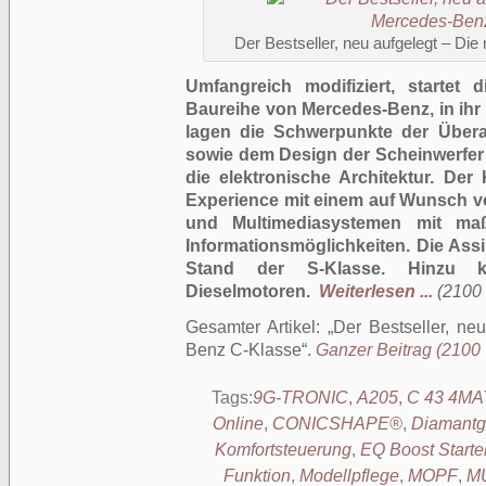
Der Bestseller, neu aufgelegt – D
Umfangreich modifiziert, startet d
Baureihe von Mercedes-Benz, in ihr 
lagen die Schwerpunkte der Übera
sowie dem Design der Scheinwerfer
die elektronische Architektur. Der
Experience mit einem auf Wunsch vo
und Multimediasystemen mit maß
Informationsmöglichkeiten. Die As
Stand der S-Klasse. Hinzu
Dieselmotoren.
Weiterlesen ...
(2100 
Gesamter Artikel:
Der Bestseller, ne
Benz C-Klasse
.
Ganzer Beitrag (2100 W
Tags:
9G-TRONIC
,
A205
,
C 43 4MA
Online
,
CONICSHAPE®
,
Diamantgr
Komfortsteuerung
,
EQ Boost Starte
Funktion
,
Modellpflege
,
MOPF
,
MU