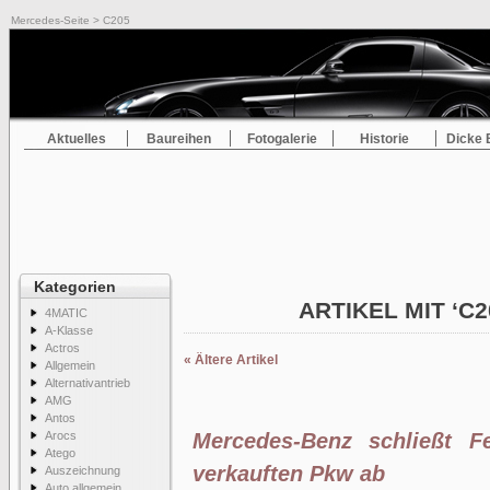
Mercedes-Seite
> C205
Aktuelles
Baureihen
Fotogalerie
Historie
Dicke 
Kategorien
ARTIKEL MIT ‘C
4MATIC
A-Klasse
Actros
« Ältere Artikel
Allgemein
Alternativantrieb
AMG
Antos
Arocs
Mercedes-Benz schließt F
Atego
verkauften Pkw ab
Auszeichnung
Auto allgemein