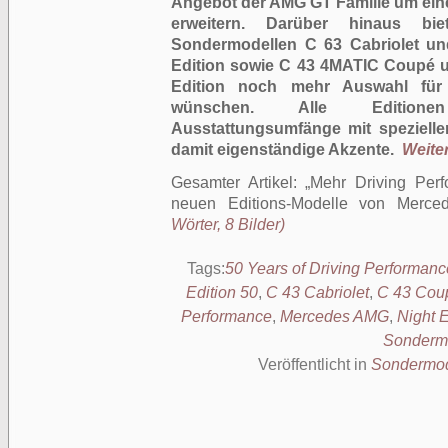
Angebot der AMG GT Familie um eine 
erweitern. Darüber hinaus bi
Sondermodellen C 63 Cabriolet un
Edition sowie C 43 4MATIC Coupé u
Edition noch mehr Auswahl für
wünschen. Alle Editionen
Ausstattungsumfänge mit speziell
damit eigenständige Akzente.
Weiter
Gesamter Artikel:
Mehr Driving Perf
neuen Editions-Modelle von Merce
Wörter, 8 Bilder)
Tags:
50 Years of Driving Performanc
Edition 50
,
C 43 Cabriolet
,
C 43 Cou
Performance
,
Mercedes AMG
,
Night E
Sonderm
Veröffentlicht in
Sondermod