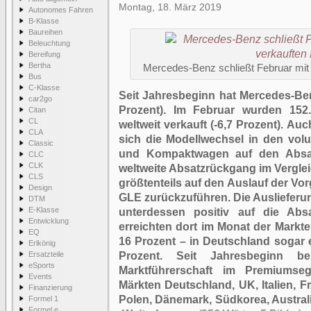
Montag, 18. März 2019
Autonomes Fahren
B-Klasse
Baureihen
Beleuchtung
Bereifung
Bertha
Mercedes-Benz schließt Februar mit
Bus
C-Klasse
Seit Jahresbeginn hat Mercedes-Ben
car2go
Prozent). Im Februar wurden 152
Citan
CL
weltweit verkauft (-6,7 Prozent). A
CLA
sich die Modellwechsel in den vo
Classic
und Kompaktwagen auf den Absat
CLC
CLK
weltweite Absatzrückgang im Vergle
CLS
größtenteils auf den Auslauf der V
Design
GLE zurückzuführen. Die Auslieferu
DTM
E-Klasse
unterdessen positiv auf die Abs
Entwicklung
erreichten dort im Monat der Markt
EQ
16 Prozent – in Deutschland sogar 
Erlkönig
Ersatzteile
Prozent. Seit Jahresbeginn be
eSports
Marktführerschaft im Premiums
Events
Märkten Deutschland, UK, Italien, F
Finanzierung
Polen, Dänemark, Südkorea, Austral
Formel 1
Formel e