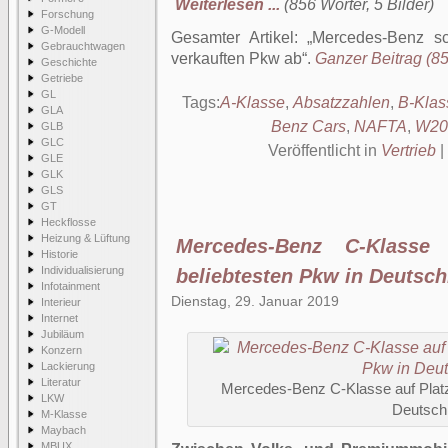
Weiterlesen ...
(856 Wörter, 5 Bilder)
Forschung
G-Modell
Gesamter Artikel:
Mercedes-Benz sc
Gebrauchtwagen
verkauften Pkw ab
.
Ganzer Beitrag (85
Geschichte
Getriebe
GL
Tags:
A-Klasse
,
Absatzzahlen
,
B-Klas
GLA
Benz Cars
,
NAFTA
,
W20
GLB
GLC
Veröffentlicht in
Vertrieb
|
GLE
GLK
GLS
GT
Heckflosse
Heizung & Lüftung
Mercedes-Benz C-Klasse
Historie
Individualisierung
beliebtesten Pkw in Deutsch
Infotainment
Dienstag, 29. Januar 2019
Interieur
Internet
Jubiläum
Konzern
Lackierung
Literatur
Mercedes-Benz C-Klasse auf Platz 
LKW
Deutsch
M-Klasse
Maybach
MBUX