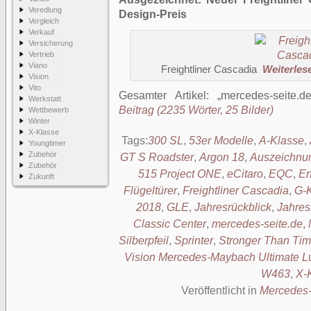
Veredlung
Design-Preis
Vergleich
Verkauf
Versicherung
Vertrieb
Viano
Freightliner Cascadia
Weiterlese
Vision
Vito
Gesamter Artikel:
mercedes-seite.d
Werkstatt
Beitrag (2235 Wörter, 25 Bilder)
Wettbewerb
Winter
X-Klasse
Tags:
300 SL
,
53er Modelle
,
A-Klasse
,
Youngtimer
Zubehör
GT S Roadster
,
Argon 18
,
Auszeichnu
Zubehör
515 Project ONE
,
eCitaro
,
EQC
,
Er
Zukunft
Flügeltürer
,
Freightliner Cascadia
,
G-
2018
,
GLE
,
Jahresrückblick
,
Jahres
Classic Center
,
mercedes-seite.de
,
Silberpfeil
,
Sprinter
,
Stronger Than Ti
Vision Mercedes-Maybach Ultimate L
W463
,
X-
Veröffentlicht in
Mercedes-