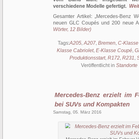
verschiedene Modelle gefertigt.
Weit
Gesamter Artikel:
Mercedes-Benz We
neuen GLC Coupés und 200 neue Arb
Wörter, 12 Bilder)
Tags:
A205
,
A207
,
Bremen
,
C-Klasse 
Klasse Cabriolet
,
E-Klasse Coupé
,
G
Produktionsstart
,
R172
,
R231
,
Veröffentlicht in
Standorte
Mercedes-Benz erzielt im F
bei SUVs und Kompakten
Samstag, 05. März 2016