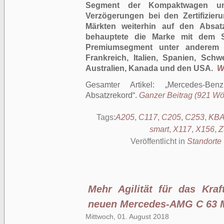
Segment der Kompaktwagen un
Verzögerungen bei den Zertifizieru
Märkten weiterhin auf den Absa
behauptete die Marke mit dem St
Premiumsegment unter anderem 
Frankreich, Italien, Spanien, Schw
Australien, Kanada und den USA.
We
Gesamter Artikel:
Mercedes-Ben
Absatzrekord
.
Ganzer Beitrag (921 Wört
Tags:
A205
,
C117
,
C205
,
C253
,
KB
smart
,
X117
,
X156
,
Z
Veröffentlicht in
Standorte
Mehr Agilität für das Kraf
neuen Mercedes-AMG C 63 
Mittwoch, 01. August 2018