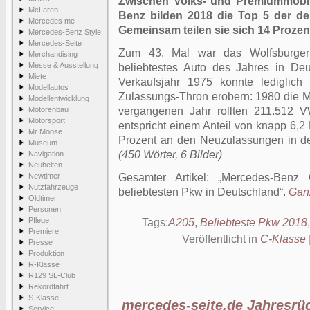
Zwischen Volks- und Premiummobil
McLaren
Benz bilden 2018 die Top 5 der d
Mercedes me
Gemeinsam teilen sie sich 14 Proze
Mercedes-Benz Style
Mercedes-Seite
Zum 43. Mal war das Wolfsburger
Merchandising
Messe & Ausstellung
beliebtestes Auto des Jahres in Deu
Miete
Verkaufsjahr 1975 konnte lediglic
Modellautos
Zulassungs-Thron erobern: 1980 die 
Modellentwicklung
Motorenbau
vergangenen Jahr rollten 211.512 
Motorsport
entspricht einem Anteil von knapp 6,
Mr Moose
Prozent an den Neuzulassungen in d
Museum
(450 Wörter, 6 Bilder)
Navigation
Neuheiten
Newtimer
Gesamter Artikel:
Mercedes-Benz 
Nutzfahrzeuge
beliebtesten Pkw in Deutschland
.
Ganz
Oldtimer
Personen
Pflege
Tags:
A205
,
Beliebteste Pkw 2018
Premiere
Veröffentlicht in
C-Klasse
Presse
Produktion
R-Klasse
R129 SL-Club
Rekordfahrt
S-Klasse
mercedes-seite.de Jahresrü
Service