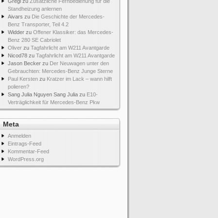
Gregi
zu
Zusätzliche Fernbedienung für die
Standheizung anlernen
Aivars
zu
Die Geschichte der Mercedes-
Benz Transporter, Teil 4.2
Widder
zu
Offener Klassiker: das Mercedes-
Benz 280 SE Cabriolet
Oliver
zu
Tagfahrlicht am W211 Avantgarde
Nicod78
zu
Tagfahrlicht am W211 Avantgarde
Jason Becker
zu
Der Neuwagen unter den
Gebrauchten: Mercedes-Benz Junge Sterne
Paul Kersten
zu
Kratzer im Lack – wann hilft
polieren?
Sang Julia Nguyen Sang Julia
zu
E10-
Verträglichkeit für Mercedes-Benz Pkw
Meta
Anmelden
Eintrags-Feed
Kommentar-Feed
WordPress.org