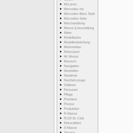
McLaren
Mercedes me
Mercedes-Benz Style
Mercedes-Seite
Merchandising
Messe & Ausstellung
Miete
Modellautos
Modellentwicklung
Motorenbau
Motorsport
Mr Moose
Museum
Navigation
Neuheiten
Newtimer
Nutzfahrzeuge
Oldtimer
Personen
Pflege
Premiere
Presse
Produktion
R-Klasse
R129 SL-Club
Rekordfahrt
S-Klasse
Service