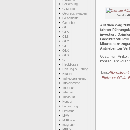
Forschung
G-Modell
Gebrauchtwagen
Daimler A
Geschichte
Getriebe
Auf dem Weg zum e
GL
fahren Führungsk
GLA
investiert Daiml
GLB
Ladeinfrastrukt
GLC
Mitarbeitern zugu
GLE
Antrieben zur Ver
GLK
GLS
Gesamter Artikel
GT
konsequent voran“
Heckflosse
Heizung & Lüftung
Tags:
Alternativant
Historie
Elektromobilität
,
E
Individualisierung
Infotainment
Interieur
Internet
Jubiläum
Konzern
Lackierung
Literatur
LKW
M-Klasse
Maybach
MBUX