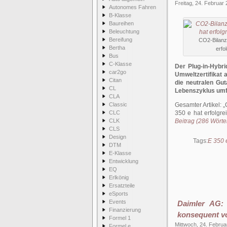
Freitag, 24. Februar
Autonomes Fahren
B-Klasse
Baureihen
Beleuchtung
Bereifung
CO2-Bilanz
Bertha
erfo
Bus
C-Klasse
Der Plug-in-Hybr
car2go
Umweltzertifikat 
Citan
die neutralen G
CL
Lebenszyklus umf
CLA
Classic
Gesamter Artikel:
CLC
350 e hat erfolgr
CLK
Beitrag (286 Wörter
CLS
Design
Tags:
E 350 
DTM
E-Klasse
Entwicklung
EQ
Erlkönig
Ersatzteile
eSports
Events
Daimler AG:
Finanzierung
konsequent v
Formel 1
Mittwoch, 24. Februa
Formel e