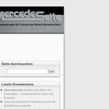
Seite durchsuchen
Letzte Kommentare
Silvia Holenstein
zu
Mercedes-Benz SLC
Final Edition – Sondermodell für einen Kult-
Roadster
Oliver
zu
Zusätzliche Fernbedienung für die
Standheizung anlernen