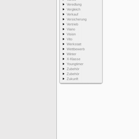
Veredlung
Vergleich
Verkauf
Versicherung
Vertrieb
Viano
Vision
Vito
Werkstatt
Wettbewerb
Winter
X-Klasse
Youngtimer
Zubehör
Zubehör
Zukunft