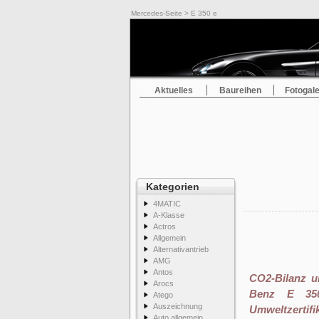
Mercedes-Seite
> E 350 e
Aktuelles
Baureihen
Fotogale
Kategorien
4MATIC
A-Klasse
Actros
Allgemein
Alternativantrieb
AMG
Antos
CO2-Bilanz u
Arocs
Benz E 350
Atego
Auszeichnung
Umweltzertifi
Auto allgemein