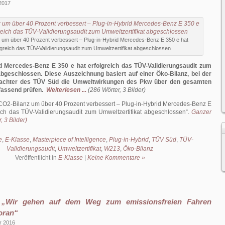
 2017
 um über 40 Prozent verbessert – Plug-in-Hybrid Mercedes-Benz E 350 e hat
lgreich das TÜV-Validierungsaudit zum Umweltzertifikat abgeschlossen
id Mercedes-Benz E 350 e hat erfolgreich das TÜV-Validierungsaudit zum
abgeschlossen. Diese Auszeichnung basiert auf einer Öko-Bilanz, bei der
utachter des TÜV Süd die Umweltwirkungen des Pkw über den gesamten
assend prüfen.
Weiterlesen ...
(286 Wörter, 3 Bilder)
CO2-Bilanz um über 40 Prozent verbessert – Plug-in-Hybrid Mercedes-Benz E
eich das TÜV-Validierungsaudit zum Umweltzertifikat abgeschlossen
.
Ganzer
, 3 Bilder)
e
,
E-Klasse
,
Masterpiece of Intelligence
,
Plug-in-Hybrid
,
TÜV Süd
,
TÜV-
Validierungsaudit
,
Umweltzertifikat
,
W213
,
Öko-Bilanz
Veröffentlicht in
E-Klasse
|
Keine Kommentare »
 „Wir gehen auf dem Weg zum emissionsfreien Fahren
oran“
r 2016