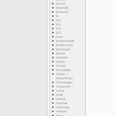
Service
Sicherheit
Sicherheit
SL
SLC
SLK
SLR
SLS
smart
Sondermodelle
Sonderschutz
Sportwagen
Sprinter
Standorte
Studien
Technik
Technologie
Tochter- /
Partnerfirmen
Tourenwagen
Transporter
Tuning
Unfall
Unimog
Unterhalt
Unterwegs
V-Klasse
Vaneo