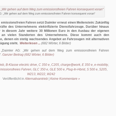
G: „Wir gehen auf dem Weg zum emissionsfreien Fahren konsequent voran“
missionsfreien Fahren setzt Daimler erneut einen Meilenstein: Zukünftig
räfte des Unternehmens elektrifizierte Dienstfahrzeuge. Darüber hinaus
er in diesem Jahr weitere 30 Millionen Euro in den Ausbau der eigenen
ur an vielen Standorten des Unternehmens. Diese kommt auch den
te, denen ein stetig wachsendes Angebot an Fahrzeugen mit alternativen
fügung steht.
Weiterlesen ...
(682 Wörter, 6 Bilder)
:
Daimler AG: „Wir gehen auf dem Weg zum emissionsfreien Fahren
.
Ganzer Beitrag (682 Wörter, 6 Bilder)
rieb
,
B-Klasse electric drive
,
C 350 e
,
C205
,
charge@work
,
E 350 e
,
e-mobility
,
missionsfreies Fahren
,
GLC 350 e
,
GLE 500 e
,
Plug-In-Hbrid
,
S 500 e
,
S205
,
W213
,
W222
,
W242
Veröffentlicht in
Alternativantrieb
|
Keine Kommentare »