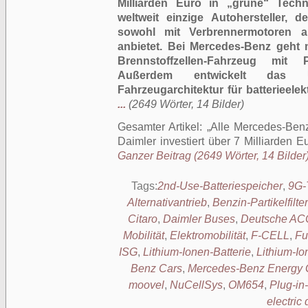
Milliarden Euro in „grüne“ Techn
weltweit einzige Autohersteller, 
sowohl mit Verbrennermotoren als
anbietet. Bei Mercedes-Benz geht
Brennstoffzellen-Fahrzeug mit P
Außerdem entwickelt das 
Fahrzeugarchitektur für batterieele
...
(2649 Wörter, 14 Bilder)
Gesamter Artikel:
Alle Mercedes-Benz
Daimler investiert über 7 Milliarden E
Ganzer Beitrag (2649 Wörter, 14 Bilder
Tags:
2nd-Use-Batteriespeicher
,
9G-
Alternativantrieb
,
Benzin-Partikelfilter
Citaro
,
Daimler Buses
,
Deutsche AC
Mobilität
,
Elektromobilität
,
F-CELL
,
Fu
ISG
,
Lithium-Ionen-Batterie
,
Lithium-I
Benz Cars
,
Mercedes-Benz Energy
moovel
,
NuCellSys
,
OM654
,
Plug-in
electric 