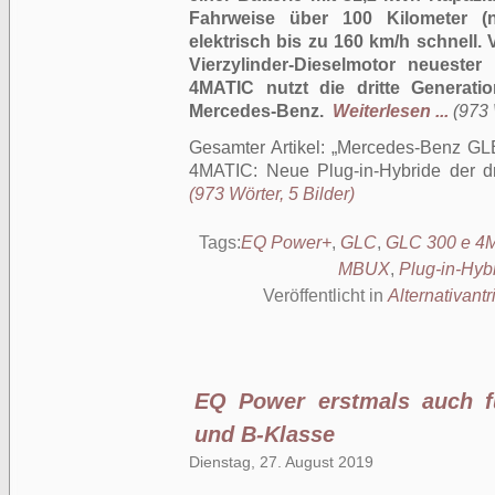
Fahrweise über 100 Kilometer (
elektrisch bis zu 160 km/h schnell. 
Vierzylinder-Dieselmotor neuest
4MATIC nutzt die dritte Generati
Mercedes-Benz.
Weiterlesen ...
(973 
Gesamter Artikel:
Mercedes-Benz GL
4MATIC: Neue Plug-in-Hybride der dr
(973 Wörter, 5 Bilder)
Tags:
EQ Power+
,
GLC
,
GLC 300 e 4
MBUX
,
Plug-in-Hyb
Veröffentlicht in
Alternativantr
EQ Power erstmals auch f
und B-Klasse
Dienstag, 27. August 2019