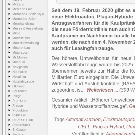
McLaren
Mercedes me
Seit dem 19. Februar 2020 gibt es
Mercedes-Benz Style
neue Elektroautos, Plug-in-Hybrid
Mercedes-Seite
Antragsverfahren für die Kaufprämi
Merchandising
Messe & Ausstellung
die neue Förderrichtlinie nun auch r
Miete
Kaufprämie im Nachhinein für alle 
Modellautos
werden, die nach dem 4. November 2
Modellentwicklung
Motorenbau
auch für Leasingfahrzeuge.
Motorsport
Mr Moose
Der höhere Umweltbonus für neue El
Museum
Wasserstofffahrzeuge wurde bis 2025 v
Navigation
übernehmen jeweils zur Hälfte die K
Neuheiten
Newtimer
Milliarden Euro eingeplant. Die Umwel
Nutzfahrzeuge
Wirtschaft und Ausfuhrkontrolle (BAFA
Oldtimer
zugeordnet ist.
Weiterlesen ...
(399 Wö
Personen
Pflege
Gesamter Artikel:
Höherer Umweltbonu
Premiere
Presse
Hybride und Wasserstofffahrzeuge
.
Ga
Produktion
R-Klasse
Tags:
Alternativantrieb
,
Elektroautopr
R129 SL-Club
Rekordfahrt
CELL
,
Plug-in-Hybrid
,
Umw
S-Klasse
Veröffentlicht in
Alternativantr
Service