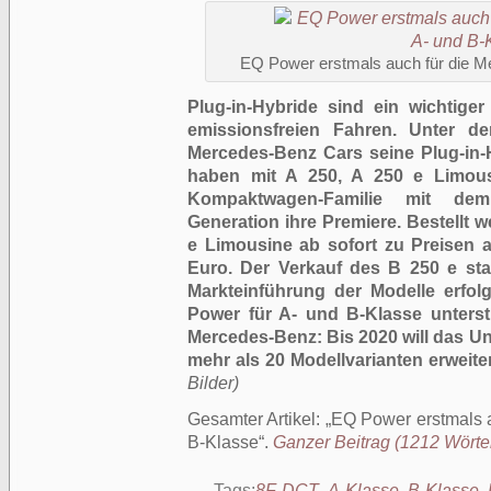
EQ Power erstmals auch für die M
Plug-in-Hybride sind ein wichtig
emissionsfreien Fahren. Unter d
Mercedes-Benz Cars seine Plug-in-H
haben mit A 250, A 250 e Limou
Kompaktwagen-Familie mit dem 
Generation ihre Premiere. Bestellt
e Limousine ab sofort zu Preisen 
Euro. Der Verkauf des B 250 e sta
Markteinführung der Modelle erfol
Power für A- und B-Klasse unterstr
Mercedes-Benz: Bis 2020 will das U
mehr als 20 Modellvarianten erweite
Bilder)
Gesamter Artikel:
EQ Power erstmals 
B-Klasse
.
Ganzer Beitrag (1212 Wörter,
Tags:
8F-DCT
,
A-Klasse
,
B-Klasse
,