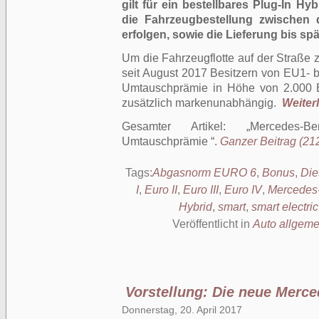
gilt für ein bestellbares Plug-In H
die Fahrzeugbestellung zwischen 
erfolgen, sowie die Lieferung bis sp
Um die Fahrzeugflotte auf der Straße z
seit August 2017 Besitzern von EU1- 
Umtauschprämie in Höhe von 2.000 E
zusätzlich markenunabhängig.
Weiterl
Gesamter Artikel:
Mercedes-B
Umtauschprämie
.
Ganzer Beitrag (212
Tags:
Abgasnorm EURO 6
,
Bonus
,
Die
I
,
Euro II
,
Euro III
,
Euro IV
,
Mercedes
Hybrid
,
smart
,
smart electric
Veröffentlicht in
Auto allgeme
Vorstellung: Die neue Merc
Donnerstag, 20. April 2017