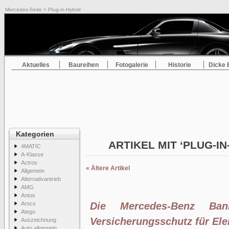
Mercedes-Seite
> Plug-in-Hybrid
Aktuelles
Baureihen
Fotogalerie
Historie
Dicke 
Kategorien
ARTIKEL MIT ‘PLUG-I
4MATIC
A-Klasse
Actros
« Ältere Artikel
Allgemein
Alternativantrieb
AMG
Antos
Arocs
Die Mercedes-Benz Ban
Atego
Versicherungsschutz für Ele
Auszeichnung
Auto allgemein