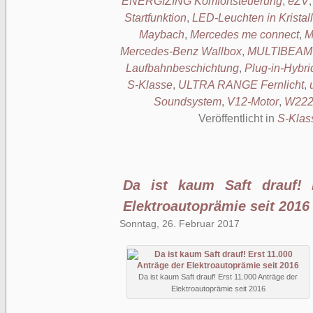
ENERGIZING Komfortsteuerung
,
eZV
Startfunktion
,
LED-Leuchten in Kristall
Maybach
,
Mercedes me connect
,
M
Mercedes-Benz Wallbox
,
MULTIBEAM 
Laufbahnbeschichtung
,
Plug-in-Hybri
S-Klasse
,
ULTRA RANGE Fernlicht
,
Soundsystem
,
V12-Motor
,
W22
Veröffentlicht in
S-Klas
Da ist kaum Saft drauf! 
Elektroautoprämie seit 2016
Sonntag, 26. Februar 2017
Da ist kaum Saft drauf! Erst 11.000 Anträge der
Elektroautoprämie seit 2016