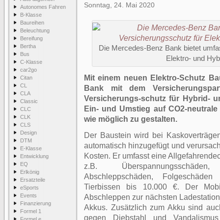
Sonntag, 24. Mai 2020
Autonomes Fahren
B-Klasse
Baureihen
Beleuchtung
Bereifung
Bertha
Die Mercedes-Benz Bank bietet umfa
Bus
Elektro- und Hyb
C-Klasse
car2go
Mit einem neuen Elektro-Schutz Ba
Citan
CL
Bank mit dem Versicherungspar
CLA
Versicherungs-schutz für Hybrid- 
Classic
Ein- und Umstieg auf CO2-neutrale 
CLC
CLK
wie möglich zu gestalten.
CLS
Design
Der Baustein wird bei Kaskoverträgen
DTM
automatisch hinzugefügt und verursach
E-Klasse
Kosten. Er umfasst eine Allgefahrendec
Entwicklung
EQ
z.B. Überspannungsschäden
Erlkönig
Abschleppschäden, Folgeschäde
Ersatzteile
Tierbissen bis 10.000 €. Der Mobi
eSports
Events
Abschleppen zur nächsten Ladestation 
Finanzierung
Akkus. Zusätzlich zum Akku sind au
Formel 1
gegen Diebstahl und Vandalismus 
Formel e