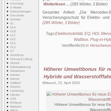
Forschung
Weiterlesen ...
(285 Wörter, 3 Bilder)
G-Modell
Gebrauchtwagen
Gesamter Artikel:
Die Mercedes-
Geschichte
Versicherungsschutz für Elektro- und
Getriebe
(285 Wörter, 3 Bilder)
GL
GLA
GLB
Tags:
Elektromobilität
,
EQ
,
HDI
,
Merc
GLC
Wallbox
,
Plug-in-Hyb
GLE
GLK
Veröffentlicht in
Versicherun
GLS
GT
Heckflosse
Heizung & Lüftung
Historie
Individualisierung
Höherer Umweltbonus für ne
Infotainment
Interieur
Hybride und Wasserstofffah
Internet
Mittwoch, 22. April 2020
Jubiläum
Konzern
Lackierung
Literatur
LKW
M-Klasse
Höherer Umweltbonus für neue Elek
Maybach
Wasserstofff
MBUX