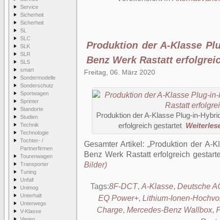
Service
Sicherheit
Sicherheit
SL
SLC
Produktion der A-Klasse Pl
SLK
SLR
Benz Werk Rastatt erfolgreic
SLS
smart
Freitag, 06. März 2020
Sondermodelle
Sonderschutz
Sportwagen
Sprinter
Standorte
Produktion der A-Klasse Plug-in-Hybr
Studien
Technik
erfolgreich gestartet
Weiterlese
Technologie
Tochter- /
Gesamter Artikel:
Produktion der A-K
Partnerfirmen
Benz Werk Rastatt erfolgreich gestarte
Tourenwagen
Bilder)
Transporter
Tuning
Unfall
Tags:
8F-DCT
,
A-Klasse
,
Deutsche A
Unimog
Unterhalt
EQ Power+
,
Lithium-Ionen-Hochvol
Unterwegs
Charge
,
Mercedes-Benz Wallbox
,
P
V-Klasse
Vaneo