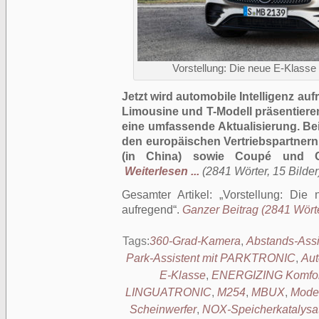
Vorstellung: Die neue E-Klasse 
Jetzt wird automobile Intelligenz a
Limousine und T-Modell präsentieren
eine umfassende Aktualisierung. 
den europäischen Vertriebspartnern
(in China) sowie Coupé und Ca
Weiterlesen ...
(2841 Wörter, 15 Bilder
Gesamter Artikel:
Vorstellung: Die 
aufregend
.
Ganzer Beitrag (2841 Wörte
Tags:
360-Grad-Kamera
,
Abstands-Ass
Park-Assistent mit PARKTRONIC
,
Aut
E-Klasse
,
ENERGIZING Komfor
LINGUATRONIC
,
M254
,
MBUX
,
Model
Scheinwerfer
,
NOX-Speicherkatalysa