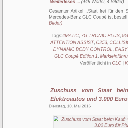
Weiterlesen ...
(449 Wörter, 4 Bilder)
Gesamter Artikel:
Start frei für de
Mercedes-Benz GLC Coupé ist bestell
Bilder)
Tags:
4MATIC
,
7G-TRONIC PLUS
,
9G
ATTENTION ASSIST
,
C253
,
COLLIS
DYNAMIC BODY CONTROL
,
EASY 
GLC Coupé Edition 1
,
Markteinführ
Veröffentlicht in
GLC
|
K
Zuschuss vom Staat beim
Elektroautos und 3.000 Euro
Dienstag, 10. Mai 2016