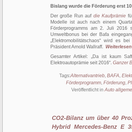
Bislang wurde die Förderung erst 10
Der große Run auf
die Kaufprämie
fü
Modelle ist auch nach einem Quarta
Förderprogramms am 2. Juli 2016 s
Umweltbonus bei der Bafa eingegang
„Elektromobilitätschaos“ wird es be
Präsident Arnold Wallraff.
Weiterlesen 
Gesamter Artikel:
Da ist kaum Saft
Elektroautoprämie seit 2016
.
Ganzer Be
Tags:
Alternativantrieb
,
BAFA
,
Elek
Förderprogramm
,
Förderung
,
Pl
Veröffentlicht in
Auto allgeme
CO2-Bilanz um über 40 Proz
Hybrid Mercedes-Benz E 35