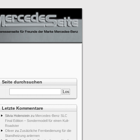
Seite durchsuchen
Letzte Kommentare
Silvia Holenstein
zu
Mercedes-Benz SLC
Final Edition – Sondermodell für einen Kult-
Roadster
Oliver
zu
Zusätzliche Fernbedienung für die
Standheizung anlernen