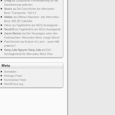
Gregi
zu
Zusätzliche Fernbedienung für die
Standheizung anlernen
Aivars
zu
Die Geschichte der Mercedes-
Benz Transporter, Teil 4.2
Widder
zu
Offener Klassiker: das Mercedes-
Benz 280 SE Cabriolet
Oliver
zu
Tagfahrlicht am W211 Avantgarde
Nicod78
zu
Tagfahrlicht am W211 Avantgarde
Jason Becker
zu
Der Neuwagen unter den
Gebrauchten: Mercedes-Benz Junge Sterne
Paul Kersten
zu
Kratzer im Lack – wann hilft
polieren?
Sang Julia Nguyen Sang Julia
zu
E10-
Verträglichkeit für Mercedes-Benz Pkw
Meta
Anmelden
Eintrags-Feed
Kommentar-Feed
WordPress.org