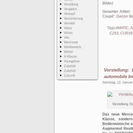
Bilder)
Veredlung
Vergleich
Gesamter Artikel:
Verkauf
Coupé
.
Ganzer Bei
Versicherung
Vertrieb
Tags:
4MATIC
,
A
Viano
Vision
C293
,
CURVE
Vito
Werkstatt
Wettbewerb
Winter
X-Klasse
Youngtimer
Zubehör
Vorstellung
Zubehör
Zukunft
automobile Int
Samstag, 12. Januar
Vorstellung: 
Das neue Merced
Klasse, sondern
Bedienwünsche an
Augmented Realit