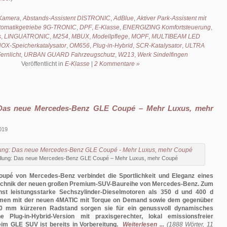
Kamera
,
Abstands-Assistent DISTRONIC
,
AdBlue
,
Aktiver Park-Assistent mit
tomatikgetriebe 9G-TRONIC
,
DPF
,
E-Klasse
,
ENERGIZING Komfortsteuerung
,
s
,
LINGUATRONIC
,
M254
,
MBUX
,
Modellpflege
,
MOPF
,
MULTIBEAM LED
OX-Speicherkatalysator
,
OM656
,
Plug-in-Hybrid
,
SCR-Katalysator
,
ULTRA
rnlicht
,
URBAN GUARD Fahrzeugschutz
,
W213
,
Werk Sindelfingen
Veröffentlicht in
E-Klasse
|
2 Kommentare »
 Das neue Mercedes-Benz GLE Coupé – Mehr Luxus, mehr
2019
ellung: Das neue Mercedes-Benz GLE Coupé – Mehr Luxus, mehr Coupé
pé von Mercedes-Benz verbindet die Sportlichkeit und Eleganz eines
echnik der neuen großen Premium-SUV-Baureihe von Mercedes-Benz. Zum
hst leistungsstarke Sechszylinder-Dieselmotoren als 350 d und 400 d
mmen mit der neuen 4MATIC mit Torque on Demand sowie dem gegenüber
mm kürzeren Radstand sorgen sie für ein genussvoll dynamisches
ne Plug-in-Hybrid-Version mit praxisgerechter, lokal emissionsfreier
im GLE SUV ist bereits in Vorbereitung.
Weiterlesen ...
(1888 Wörter, 11