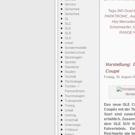
Service
Sicherheit
Tags:
360-Grad-
Sicherheit
PARKTRONIC
,
Au
SL
Hey Mercede
SLC
Scheinwerfer
,
N
SLK
RANGE Fe
SLR
SLS
smart
Sondermodelle
Sonderschutz
Sportwagen
Sprinter
Vorstellung:
Standorte
Coupé
Studien
Technik
Freitag, 30. August 
Technologie
Tochter- /
Partnerfirmen
Vorst
Tourenwagen
Transporter
Das neue GLE Cou
Tuning
Coupés mit der T
Unfall
Start sind zunäc
Unimog
erhältlich. Zusa
Unterhalt
dem GLE SUV 60 
Unterwegs
Fahrerlebnis. Ei
V-Klasse
Reichweite wie be
Vaneo