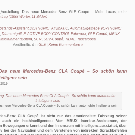
Vorstellung: Das neue Mercedes-Benz GLE Coupé – Mehr Luxus, mehr
trag (1888 Wörter, 11 Bilder)
bstands-Assistent DISTRONIC
,
AIRMATIC
,
Automatikgetriebe 9G?TRONIC
,
,
Diamantgrill
,
E-ACTIVE BODY CONTROL Fahrwerk
,
GLE Coupé
,
MBUX
Infotainmentsystem
,
SCR
,
SUV-Coupé
,
TIDAL
,
Tuscaloosa
Veröffentlicht in
GLE
|
Keine Kommentare »
: Das neue Mercedes-Benz CLA Coupé – So schön kann
elligenz sein
 2019
Das neue Mercedes-Benz CLA Coupé – So schön kann automobile Intelligenz sein
es-Benz CLA Coupé ist nicht nur das emotionalste Fahrzeug seiner
 auch ein hochintelligentes: Vom MBUX Interieur-Assistenten, der
 Bewegungen erkennt und den Innenraum mit Intelligenz ausstattet, über
y bei der Navigation und dem Verstehen von indirekten Sprachbefehlen