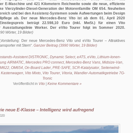
r E-Maschine und 421 Kilometern Reichweite sowie die neue, effiziente
ke Vierzylinder-Diesel-Generation der Motorenfamilie OM 654. Neuheiten
Bereich und bei den Assistenz-Systemen sowie Aufwertungen beim Design
llpflege ab. Der neue Mercedes-Benz Vito ist ab dem 01. April 2020
Einstiegspreis beträgt 22.598,10 Euro (inkl. MwSt.) für einen Vito
 Ausstattungslinie Worker. Der eVito Tourer folgt im Sommer 2020.
90 Wörter, 19 Bilder)
Vorstellung: Der neue Mercedes-Benz Vito und eVito Tourer – Attraktives
ansporter mit Stern
.
Ganzer Beitrag (3990 Wörter, 19 Bilder)
bstands-Assistent DISTRONIC
,
Dynamic Select
,
eATS
,
eVito
,
Lithium-Ionen-
erung AIRMATIC
,
Mercedes PRO connect
,
Mercedes-Benz Vans
,
Midsize-Van
,
M622
,
OM654
,
On-Board Lader
,
PRE-SAFE
,
SCR-Katalysator
,
Seitenwind-
o Kastenwagen
,
Vito Mixto
,
Vito Tourer
,
Vitoria
,
Wandler-Automatikgetriebe 7G-
Tronic
Veröffentlicht in
Vito
|
Keine Kommentare »
Die neue E-Klasse – Intelligenz wird aufregend
2020