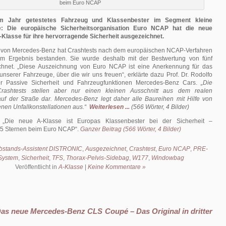
beim Euro NCAP
m Jahr getestetes Fahrzeug und Klassenbester im Segment kleine
ge: Die europäische Sicherheitsorganisation Euro NCAP hat die neue
lasse für ihre hervorragende Sicherheit ausgezeichnet.
 von Mercedes-Benz hat Crashtests nach dem europäischen NCAP-Verfahren
em Ergebnis bestanden. Sie wurde deshalb mit der Bestwertung von fünf
chnet. „Diese Auszeichnung von Euro NCAP ist eine Anerkennung für das
unserer Fahrzeuge, über die wir uns freuen“, erklärte dazu Prof. Dr. Rodolfo
er Passive Sicherheit und Fahrzeugfunktionen Mercedes-Benz Cars.
„Die
 Crashtests stellen aber nur einen kleinen Ausschnitt aus dem realen
uf der Straße dar. Mercedes-Benz legt daher alle Baureihen mit Hilfe von
nen Unfallkonstellationen aus.“
Weiterlesen ...
(566 Wörter, 4 Bilder)
:
Die neue A-Klasse ist Europas Klassenbester bei der Sicherheit –
 5 Sternen beim Euro NCAP
.
Ganzer Beitrag (566 Wörter, 4 Bilder)
bstands-Assistent DISTRONIC
,
Ausgezeichnet
,
Crashtest
,
Euro NCAP
,
PRE-
System
,
Sicherheit
,
TFS
,
Thorax-Pelvis-Sidebag
,
W177
,
Windowbag
Veröffentlicht in
A-Klasse
|
Keine Kommentare »
Das neue Mercedes-Benz CLS Coupé – Das Original in dritter