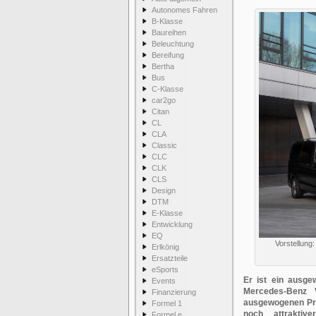
Autonomes Fahren
B-Klasse
Baureihen
Beleuchtung
Bereifung
Bertha
Bus
C-Klasse
car2go
Citan
CL
CLA
Classic
CLC
CLK
CLS
Design
DTM
E-Klasse
Entwicklung
EQ
Vorstellung
Erlkönig
Ersatzteile
eSports
Er ist ein ausge
Events
Mercedes-Benz V
Finanzierung
ausgewogenen Prei
Formel 1
noch attraktiv
Formel e