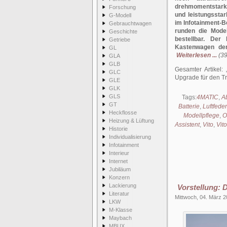
drehmomentstarke
Forschung
und leistungsstar
G-Modell
im Infotainment-
Gebrauchtwagen
runden die Mode
Geschichte
bestellbar. Der 
Getriebe
Kastenwagen der
GL
Weiterlesen ...
(39
GLA
GLB
Gesamter Artikel:
GLC
Upgrade für den Tr
GLE
GLK
GLS
Tags:
4MATIC
,
A
GT
Batterie
,
Luftfed
Heckflosse
Modellpflege
,
O
Heizung & Lüftung
Assistent
,
Vito
,
Vit
Historie
Individualisierung
Infotainment
Interieur
Internet
Jubiläum
Konzern
Lackierung
Vorstellung: 
Literatur
Mittwoch, 04. März 
LKW
M-Klasse
Maybach
MBUX