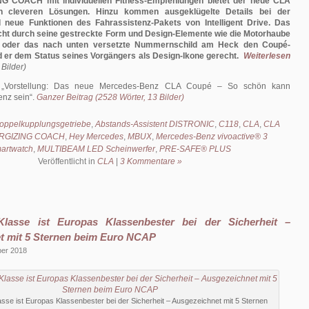
G COACH mit individuellen Fitness-Empfehlungen bietet der neue CLA
on cleveren Lösungen. Hinzu kommen ausgeklügelte Details bei der
neue Funktionen des Fahrassistenz-Pakets von Intelligent Drive. Das
cht durch seine gestreckte Form und Design-Elemente wie die Motorhaube
oder das nach unten versetzte Nummernschild am Heck den Coupé-
d er dem Status seines Vorgängers als Design-Ikone gerecht.
Weiterlesen
 Bilder)
:
Vorstellung: Das neue Mercedes-Benz CLA Coupé – So schön kann
enz sein
.
Ganzer Beitrag (2528 Wörter, 13 Bilder)
ppelkupplungsgetriebe
,
Abstands-Assistent DISTRONIC
,
C118
,
CLA
,
CLA
RGIZING COACH
,
Hey Mercedes
,
MBUX
,
Mercedes-Benz vivoactive® 3
artwatch
,
MULTIBEAM LED Scheinwerfer
,
PRE-SAFE® PLUS
Veröffentlicht in
CLA
|
3 Kommentare »
lasse ist Europas Klassenbester bei der Sicherheit –
t mit 5 Sternen beim Euro NCAP
ber 2018
asse ist Europas Klassenbester bei der Sicherheit – Ausgezeichnet mit 5 Sternen