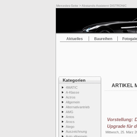
Mercedes-Seite
> Abstands-Assistent DISTRONIC
Aktuelles
Baureihen
Fotogale
Kategorien
ARTIKEL 
4MATIC
A-Klasse
Actros
Allgemein
Alternativantrieb
AMG
Antos
Vorstellung: 
Arocs
Upgrade für d
Atego
Auszeichnung
Mittwoch, 25. März 
Auto allgemein