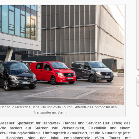
: Der neue Mercedes-Benz Vito und eVito Tourer – Attraktives Upgrade für den
Transporter mit Stern
wiesener Spezialist für Handwerk, Handel und Service: Der Erfolg des
ito basiert auf Stärken wie Vielseitigkeit, Flexibilität und einem
s-Leistung-Verhältnis. Umfangreich aktualisiert, ist die Neuauflage jetzt
er. Highlights sind der lokal emissionsfreie eVito Tourer mit