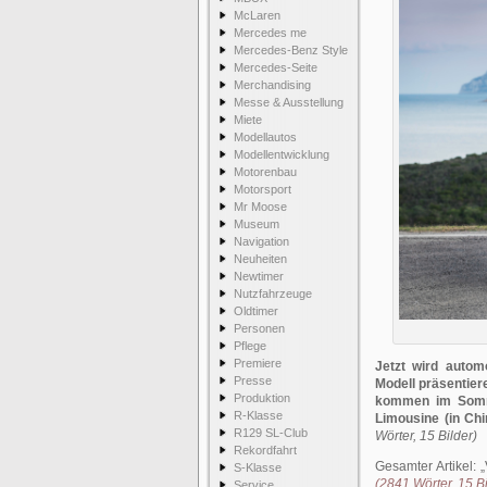
McLaren
Mercedes me
Mercedes-Benz Style
Mercedes-Seite
Merchandising
Messe & Ausstellung
Miete
Modellautos
Modellentwicklung
Motorenbau
Motorsport
Mr Moose
Museum
Navigation
Neuheiten
Newtimer
Nutzfahrzeuge
Oldtimer
Personen
Pflege
Premiere
Jetzt wird autom
Presse
Modell präsentier
Produktion
kommen im Somme
R-Klasse
Limousine (in Chi
R129 SL-Club
Wörter, 15 Bilder)
Rekordfahrt
Gesamter Artikel:
S-Klasse
(2841 Wörter, 15 Bi
Service