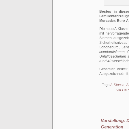
Bestes in diese
Familienfahrzeu
Mercedes-Benz A-K
Die neue A-Klasse
mit hervorragend
Sternen ausgezei
Sicherheitsniveau 
Schöneburg, Leit
standardisierten
Unfallgeschehen a
rund 40 verschiede
Gesamter Artikel
Ausgezeichnet mit
Tags:
A-Klasse
,
A
SAFE® 
Vorstellung: 
Generation