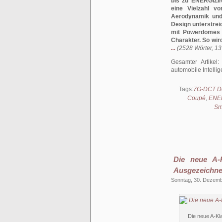
bis zu ENERGIZIN
eine Vielzahl v
Aerodynamik und 
Design unterstrei
mit Powerdomes 
Charakter. So wir
...
(2528 Wörter, 13
Gesamter Artikel
automobile Intellig
Tags:
7G-DCT Do
Coupé
,
ENE
Sm
Die neue A-K
Ausgezeichne
Sonntag, 30. Dezem
Die neue A-Kl