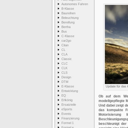
Autonomes Fahren
B-Klasse
Baureihen
Beleuchtung
Bereifung
Bertha
Bus
C-Klasse
car2go
Citan
CL
CLA
Classic
CLC
CLK
CLS
Design
DTM
E-Klasse
Update für das
Entwicklung
EQ
Ob auf dem Weg
Erlkönig
modellgepflegte M
Ersatzteile
Und dabei zeigt d
eSports
das kompakte Fr
Events
Motorisierun
Finanzierung
Beschleunigungsp
Formel 1
beschleunigt de
Formel e