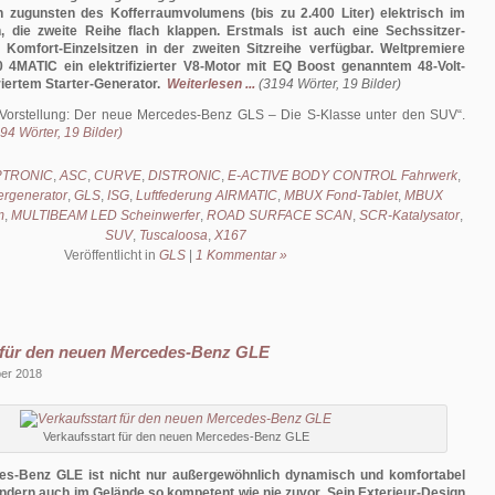
h zugunsten des Kofferraumvolumens (bis zu 2.400 Liter) elektrisch im
 die zweite Reihe flach klappen. Erstmals ist auch eine Sechssitzer-
 Komfort-Einzelsitzen in der zweiten Sitzreihe verfügbar. Weltpremiere
0 4MATIC ein elektrifizierter V8-Motor mit EQ Boost genanntem 48-Volt-
iertem Starter-Generator.
Weiterlesen ...
(3194 Wörter, 19 Bilder)
Vorstellung: Der neue Mercedes-Benz GLS – Die S-Klasse unter den SUV
.
94 Wörter, 19 Bilder)
?TRONIC
,
ASC
,
CURVE
,
DISTRONIC
,
E-ACTIVE BODY CONTROL Fahrwerk
,
ergenerator
,
GLS
,
ISG
,
Luftfederung AIRMATIC
,
MBUX Fond-Tablet
,
MBUX
m
,
MULTIBEAM LED Scheinwerfer
,
ROAD SURFACE SCAN
,
SCR-Katalysator
,
SUV
,
Tuscaloosa
,
X167
Veröffentlicht in
GLS
|
1 Kommentar »
t für den neuen Mercedes-Benz GLE
ber 2018
Verkaufsstart für den neuen Mercedes-Benz GLE
s-Benz GLE ist nicht nur außergewöhnlich dynamisch und komfortabel
ondern auch im Gelände so kompetent wie nie zuvor. Sein Exterieur-Design