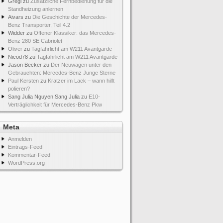
Gregi
zu
Zusätzliche Fernbedienung für die
Standheizung anlernen
Aivars
zu
Die Geschichte der Mercedes-
Benz Transporter, Teil 4.2
Widder
zu
Offener Klassiker: das Mercedes-
Benz 280 SE Cabriolet
Oliver
zu
Tagfahrlicht am W211 Avantgarde
Nicod78
zu
Tagfahrlicht am W211 Avantgarde
Jason Becker
zu
Der Neuwagen unter den
Gebrauchten: Mercedes-Benz Junge Sterne
Paul Kersten
zu
Kratzer im Lack – wann hilft
polieren?
Sang Julia Nguyen Sang Julia
zu
E10-
Verträglichkeit für Mercedes-Benz Pkw
Meta
Anmelden
Eintrags-Feed
Kommentar-Feed
WordPress.org