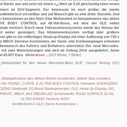
nd Stärke aus und setzt mit einem c
-Wert ab 0,29 gleichzeitig einen neuen
w
twert im SUV-Segment. Der Innenraum ist noch größer, die zweite
 vollelektrisch verstellbar und auf Wunsch gibt es eine dritte Sitzreihe. Und
r Innovationen an den Start. Eine Weltneuheit ist beispielsweise das aktive
IVE BODY CONTROL auf 48-Volt-Basis, mit dem der GLE selbst
lände meistert. Durch neue Fahrassistenzsysteme wurde das Niveau der
eit weiter gesteigert. Das Infotainmentsystem verfügt über größere
nal gibt es ein vollfarbiges Head-up-Display mit einer Auflösung von 720 x
en MBUX Interieur-Assistenten, der Hand- und Armbewegungen erkennen
ienwunsch des Fahrers und Beifahrers unterstützt. Der neue Mercedes-
 mit zwei Motorisierungen und wird ab Anfang 2019 ausgeliefert. Seine
ei 65.807 Euro.
Weiterlesen ...
(923 Wörter, 7 Bilder)
Verkaufsstart für den neuen Mercedes-Benz GLE
.
Ganzer Beitrag (923
,
Abbiegefunktion des Aktiven Brems-Assistenten
,
Aktiver Stau-Assistent
,
be 9G-TRONIC
,
CURVE
,
E-ACTIVE BODY CONTROL Fahrwerk
,
ENERGIZING
ZING Sitzkinetik
,
EQ Boost Startergenerator
,
GLE
,
Head-Up-Display
,
ISG
,
AIRMATIC
,
MBUX
,
MULTIBEAM LED Scheinwerfer
,
ROAD SURFACE SCAN
,
ULTRA RANGE Fernlicht
,
W167
Veröffentlicht in
GLE
|
Keine Kommentare »