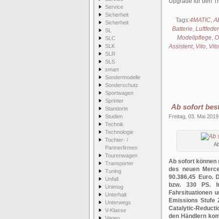
Upgrade für den Tr
Service
Sicherheit
Tags:
4MATIC
,
A
Sicherheit
Batterie
,
Luftfed
SL
Modellpflege
,
O
SLC
SLK
Assistent
,
Vito
,
Vit
SLR
SLS
smart
Sondermodelle
Sonderschutz
Sportwagen
Sprinter
Ab sofort bes
Standorte
Studien
Freitag, 03. Mai 2019
Technik
Technologie
Tochter- /
Ab
Partnerfirmen
Tourenwagen
Ab sofort können
Transporter
des neuen Merced
Tuning
90.386,45 Euro. 
Unfall
bzw. 330 PS. I
Unimog
Fahrsituationen 
Unterhalt
Emissions Stufe 2
Unterwegs
Catalytic-Reduct
V-Klasse
den Händlern kom
Vaneo