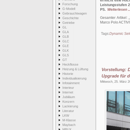
erreicht eine Höc
Forschung
Leistungsstufen 2
G-Modell
PS.
Weiterlesen ..
Gebrauchtwagen
Gesamter Artikel:
Geschichte
Marco Polo ACTIV
Getriebe
GL
GLA
Tags:
Dynamic Sel
GLB
GLC
GLE
GLK
GLS
GT
Heckflosse
Vorstellung: 
Heizung & Lüftung
Historie
Upgrade für d
Individualisierung
Mittwoch, 25. März 
Infotainment
Interieur
Internet
Jubiläum
Konzern
Lackierung
Literatur
LKW
M-Klasse
Maybach
MBUX