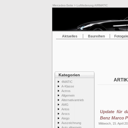
Mercedes-Seite
> Luftfederung AIRMATIC
Aktuelles
Baureihen
Fotogale
Kategorien
ARTIK
4MATIC
A-Klasse
Actros
Allgemein
Alternativantrieb
AMG
Antos
Update für d
Arocs
Benz Marco P
Atego
Auszeichnung
Mittwoch, 15. April 2
Auto allgemein