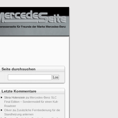
Seite durchsuchen
Letzte Kommentare
Silvia Holenstein
zu
Mercedes-Benz SLC
Final Edition – Sondermodell für einen Kult-
Roadster
Oliver
zu
Zusätzliche Fernbedienung für die
Standheizung anlernen