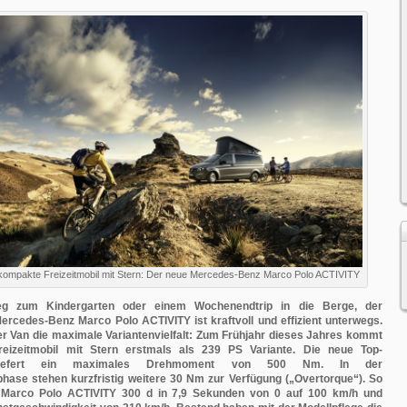
 kompakte Freizeitmobil mit Stern: Der neue Mercedes-Benz Marco Polo ACTIVITY
 zum Kindergarten oder einem Wochenendtrip in die Berge, der
ercedes-Benz Marco Polo ACTIVITY ist kraftvoll und effizient unterwegs.
er Van die maximale Variantenvielfalt: Zum Frühjahr dieses Jahres kommt
eizeitmobil mit Stern erstmals als 239 PS Variante. Die neue Top-
g liefert ein maximales Drehmoment von 500 Nm. In der
hase stehen kurzfristig weitere 30 Nm zur Verfügung („Overtorque“). So
r Marco Polo ACTIVITY 300 d in 7,9 Sekunden von 0 auf 100 km/h und