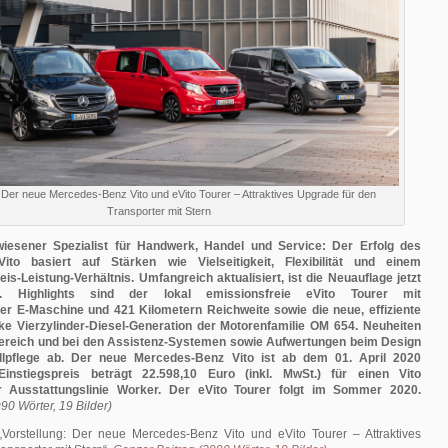
: Der neue Mercedes-Benz Vito und eVito Tourer – Attraktives Upgrade für den
Transporter mit Stern
wiesener Spezialist für Handwerk, Handel und Service: Der Erfolg des
ito basiert auf Stärken wie Vielseitigkeit, Flexibilität und einem
s-Leistung-Verhältnis. Umfangreich aktualisiert, ist die Neuauflage jetzt
er. Highlights sind der lokal emissionsfreie eVito Tourer mit
r E-Maschine und 421 Kilometern Reichweite sowie die neue, effiziente
ke Vierzylinder-Diesel-Generation der Motorenfamilie OM 654. Neuheiten
Bereich und bei den Assistenz-Systemen sowie Aufwertungen beim Design
llpflege ab. Der neue Mercedes-Benz Vito ist ab dem 01. April 2020
Einstiegspreis beträgt 22.598,10 Euro (inkl. MwSt.) für einen Vito
 Ausstattungslinie Worker. Der eVito Tourer folgt im Sommer 2020.
90 Wörter, 19 Bilder)
Vorstellung: Der neue Mercedes-Benz Vito und eVito Tourer – Attraktives