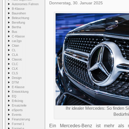
Donnerstag, 30. Januar 2025
Autonomes Fahren
B-Klasse
Baureihen
Beleuchtung
Bereifung
Bertha
Bus
C-Klasse
car2go
Citan
CL
CLA
Classic
CLC
CLK
CLS
Design
DTM
E-Klasse
Entwicklung
EQ
Erlkönig
Ersatzteile
Ihr idealer Mercedes: So finden Si
eSports
Bedürfn
Events
Finanzierung
Formel 1
Ein Mercedes-Benz ist mehr als 
Formel e