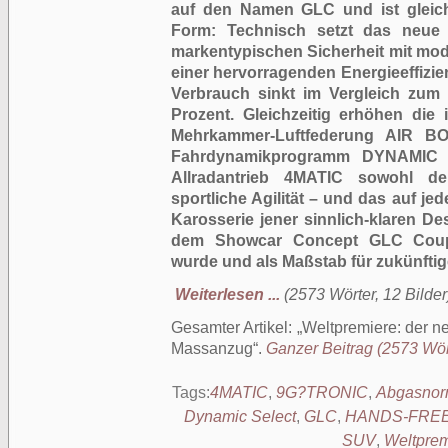
auf den Namen GLC und ist gleic
Form: Technisch setzt das neue
markentypischen Sicherheit mit mo
einer hervorragenden Energieeffizie
Verbrauch sinkt im Vergleich zum
Prozent. Gleichzeitig erhöhen die
Mehrkammer-Luftfederung AIR B
Fahrdynamikprogramm DYNAMIC 
Allradantrieb 4MATIC sowohl d
sportliche Agilität – und das auf je
Karosserie jener sinnlich-klaren De
dem Showcar Concept GLC Coupé 
wurde und als Maßstab für zukünftige
Weiterlesen ...
(2573 Wörter, 12 Bilder
Gesamter Artikel:
Weltpremiere: der 
Massanzug
.
Ganzer Beitrag (2573 Wört
Tags:
4MATIC
,
9G?TRONIC
,
Abgasno
Dynamic Select
,
GLC
,
HANDS-FRE
SUV
,
Weltprem