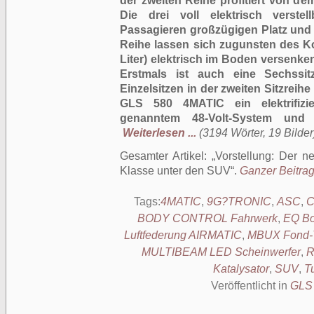
der zweiten Reihe profitiert von 
Die drei voll elektrisch verstel
Passagieren großzügigen Platz und S
Reihe lassen sich zugunsten des K
Liter) elektrisch im Boden versenken
Erstmals ist auch eine Sechssitz
Einzelsitzen in der zweiten Sitzreihe
GLS 580 4MATIC ein elektrifizi
genanntem 48-Volt-System und in
Weiterlesen ...
(3194 Wörter, 19 Bilder
Gesamter Artikel:
Vorstellung: Der 
Klasse unter den SUV
.
Ganzer Beitrag
Tags:
4MATIC
,
9G?TRONIC
,
ASC
,
BODY CONTROL Fahrwerk
,
EQ Bo
Luftfederung AIRMATIC
,
MBUX Fond-T
MULTIBEAM LED Scheinwerfer
,
R
Katalysator
,
SUV
,
T
Veröffentlicht in
GLS