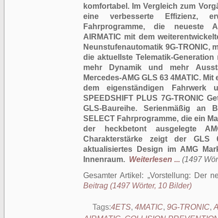
komfortabel. Im Vergleich zum Vorg
eine verbesserte Effizienz, 
Fahrprogramme, die neueste Au
AIRMATIC mit dem weiterentwickel
Neunstufenautomatik 9G-TRONIC, m
die aktuellste Telematik-Generation
mehr Dynamik und mehr Aussta
Mercedes-AMG GLS 63 4MATIC. Mit e
dem eigenständigen Fahrwerk 
SPEEDSHIFT PLUS 7G-TRONIC Getrie
GLS-Baureihe. Serienmäßig an
SELECT Fahrprogramme, die ein Maxi
der heckbetont ausgelegte AMG
Charakterstärke zeigt der GLS
aktualisiertes Design im AMG Ma
Innenraum.
Weiterlesen ...
(1497 Wört
Gesamter Artikel:
Vorstellung: Der 
Beitrag (1497 Wörter, 10 Bilder)
Tags:
4ETS
,
4MATIC
,
9G-TRONIC
,