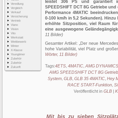
leistet 306 PS und garantiert
Veredlung
SPEEDSHIFT DCT 8G Getriebe und d
Vergleich
Performance 4MATIC beeindrucken
Verkauf
Versicherung
0-100 km/h in 5,2 Sekunden). Hinz
Vertrieb
erhöhte Sitzposition, viel Raum f
Viano
eine ausgewogene Geländegängigke
Vision
Vito
11 Bilder)
Werkstatt
Wettbewerb
Gesamter Artikel:
Der neue Mercede
Winter
hohe Variabilität, viel Platz und groß
X-Klasse
Wörter, 11 Bilder)
Youngtimer
Zubehör
Zubehör
Tags:
4ETS
,
4MATIC
,
AMG DYNAMIC
Zukunft
AMG SPEEDSHIFT DCT 8G Getrie
System
,
GLB
,
GLB 35 4MATIC
,
Hey 
RACE START-Funktion
,
Si
Veröffentlicht in
GLB
|
K
Mit bis zu sieben Sitzplä