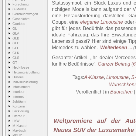
Statussymbol, ein Stück Luxus und 
Forschung
richtigen Modells kann aufgrund der V
G-Modell
Gebrauchtwagen
eine Herausforderung darstellen. Ga
Geschichte
Coupé, eine
elegante Limousine
oder 
Getriebe
gibt für jedes Bedürfnis das passend
GL
GLA
ideale Fahrzeug, das Ihre Erwartungen
GLB
Lebensstil passt? Hier sind einige Tip
GLC
Mercedes zu wählen.
Weiterlesen ...
(
GLE
GLK
Gesamter Artikel:
Ihr idealer Mercedes
GLS
GT
für Ihre Bedürfnisse
.
Ganzer Beitrag (6
Heckflosse
Heizung & Lüftung
Tags:
A-Klasse
,
Limousine
,
S
Historie
Individualisierung
Wunschkenn
Infotainment
Veröffentlicht in
Baureihen
Interieur
Internet
Jubiläum
Konzern
Lackierung
Literatur
Weltpremiere auf der Au
LKW
M-Klasse
Neues SUV der Luxusmarke
Maybach
MBUX