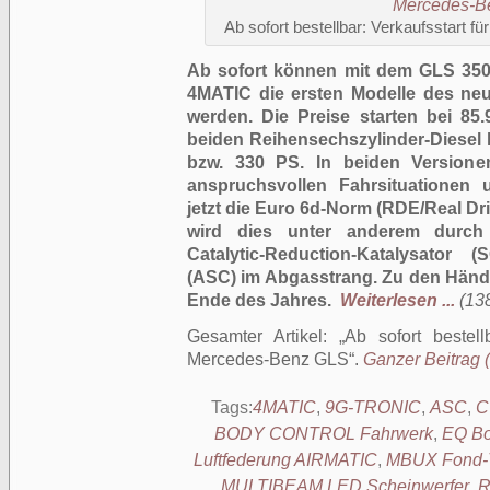
Ab sofort bestellbar: Verkaufsstart
Ab sofort können mit dem GLS 35
4MATIC die ersten Modelle des ne
werden. Die Preise starten bei 85.
beiden Reihensechs­zylinder-Diesel
bzw. 330 PS. In beiden Versione
anspruchsvollen Fahrsituationen
jetzt die Euro 6d-Norm (RDE/Real Dr
wird dies unter anderem durch e
Catalytic-Reduction-Katalysator
(ASC) im Abgasstrang. Zu den Hän
Ende des Jahres.
Weiterlesen ...
(138
Gesamter Artikel:
Ab sofort bestell
Mercedes-Benz GLS
.
Ganzer Beitrag (
Tags:
4MATIC
,
9G-TRONIC
,
ASC
,
C
BODY CONTROL Fahrwerk
,
EQ Bo
Luftfederung AIRMATIC
,
MBUX Fond-T
MULTIBEAM LED Scheinwerfer
,
R