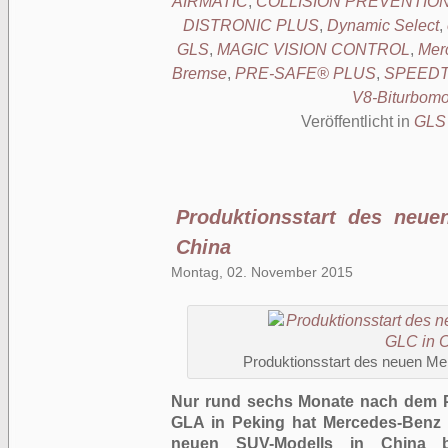
AIRMATIC
,
COLLISION PREVENTION
DISTRONIC PLUS
,
Dynamic Select
,
GLS
,
MAGIC VISION CONTROL
,
Mer
Bremse
,
PRE-SAFE® PLUS
,
SPEED
V8-Biturbomo
Veröffentlicht in
GLS
Produktionsstart des neu
China
Montag, 02. November 2015
Produktionsstart des neuen M
Nur rund sechs Monate nach dem P
GLA in Peking hat Mercedes-Benz m
neuen SUV-Modells in China 