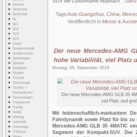
SUV der Luxusmarke Maybach
.
Ganze
Service
Sicherheit
Tags:
Auto Guangzhou
,
China
,
Merce
Sicherheit
SL
Veröffentlicht in
Messe & Ausste
SLC
SLK
SLR
SLS
smart
Sondermodelle
Der neue Mercedes-AMG GL
Sonderschutz
Sportwagen
hohe Variabilität, viel Plat
Sprinter
Montag, 09. September 2019
Standorte
Studien
Technik
Technologie
Tochter- /
Partnerfirmen
Der neue Mercedes-AMG GLB 35 4MATI
Tourenwagen
viel Platz und gr
Transporter
Tuning
Unfall
Mit leidenschaftlich-markantem De
Unimog
Fahrdynamik sowie Platz für bis zu
Unterhalt
Mercedes-AMG GLB 35 4MATIC eine 
Unterwegs
V-Klasse
Segment der Kompakt-SUV. Der 2,0
Vaneo