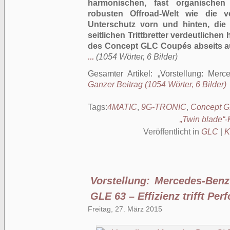
harmonischen, fast organischen
robusten Offroad-Welt wie die vo
Unterschutz vorn und hinten, die 
seitlichen Trittbretter verdeutliche
des Concept GLC Coupés abseits au
...
(1054 Wörter, 6 Bilder)
Gesamter Artikel:
Vorstellung: Mer
Ganzer Beitrag (1054 Wörter, 6 Bilder)
Tags:
4MATIC
,
9G-TRONIC
,
Concept 
„Twin blade“-K
Veröffentlicht in
GLC
|
K
Vorstellung: Mercedes-Be
GLE 63 – Effizienz trifft Pe
Freitag, 27. März 2015