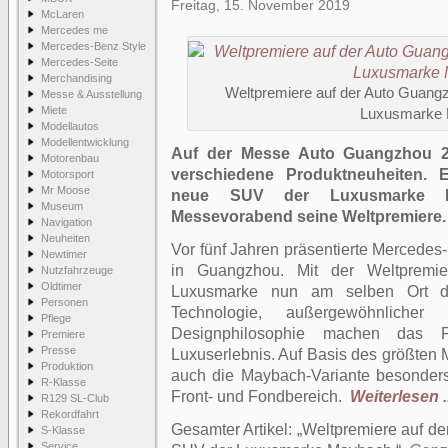
Freitag, 15. November 2019
McLaren
Mercedes me
Mercedes-Benz Style
Mercedes-Seite
Merchandising
Weltpremiere auf der Auto Guang
Messe & Ausstellung
Miete
Luxusmarke
Modellautos
Modellentwicklung
Auf der Messe Auto Guangzhou 20
Motorenbau
verschiedene Produktneuheiten. 
Motorsport
Mr Moose
neue SUV der Luxusmarke Me
Museum
Messevorabend seine Weltpremiere.
Navigation
Neuheiten
Vor fünf Jahren präsentierte Mercedes
Newtimer
in Guangzhou. Mit der Weltpremi
Nutzfahrzeuge
Oldtimer
Luxusmarke nun am selben Ort de
Personen
Technologie, außergewöhnliche
Pflege
Designphilosophie machen das F
Premiere
Presse
Luxuserlebnis. Auf Basis des größten
Produktion
auch die Maybach-Variante besonders v
R-Klasse
Front- und Fondbereich.
Weiterlesen ..
R129 SL-Club
Rekordfahrt
Gesamter Artikel:
Weltpremiere auf d
S-Klasse
Service