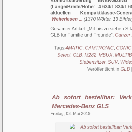
Komfortsteuerung ENERGIZING
(Länge/Breite/Höhe: 4.634/1.834/1.
aktuellen Kompaktklasse-Gene
Weiterlesen ...
(1370 Wörter, 13 Bilder
Gesamter Artikel:
Mit bis zu sieben S
GLB für Familie und Freunde
.
Ganzer B
Tags:
4MATIC
,
CAMTRONIC
,
CONI
Select
,
GLB
,
M282
,
MBUX
,
MULTI
Siebensitzer
,
SUV
,
Wides
Veröffentlicht in
GLB
Ab sofort bestellbar: Ver
Mercedes-Benz GLS
Freitag, 03. Mai 2019