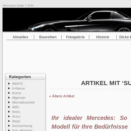
Mercedes-Seite
> SUV
Aktuelles
Baureihen
Fotogalerie
Historie
Dicke 
Kategorien
ARTIKEL MIT ‘S
4MATIC
A-Klasse
Actros
« Ältere Artikel
Allgemein
Alternativantrieb
AMG
Antos
Arocs
Ihr idealer Mercedes: So 
Atego
Modell für Ihre Bedürfnisse
Auszeichnung
Auto allgemein