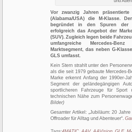
und Aben
Vor zwanzig Jahren präsentierte
(Alabama/USA) die M-Klasse. De
begründet in den Spuren der l
erfolgreich das Angebot der Marke
(SUV). Zugleich legen beide Fahrzeu
umfangreiche Mercedes-Benz
Marktsegment, das neben G-Klas
GLS umfasst.
Kein Stern strahlt unter den Persone
als die seit 1979 gebaute Mercedes-Be
Marke erkennt Anfang der 1990er-Jah
Segment der geländegängigen Autom
sportlicheren Fahrzeuge für Sport 
technischen Nähe zum Personenwag
Bilder)
Gesamter Artikel:
Jubiläum: 20 Jahr
Offroader für Alltag und Abenteuer
.
Gan
Tags:
4MATIC
,
AAV
,
AAVision
,
GLE
,
M-