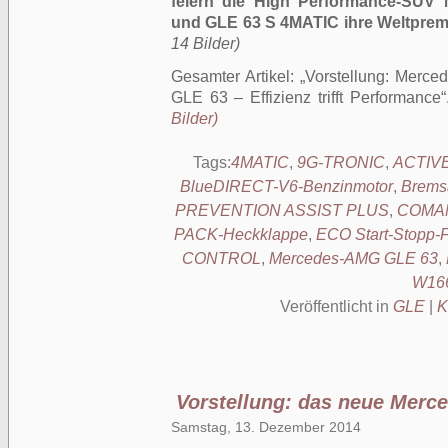
feiern die High Performance-SU
und GLE 63 S 4MATIC ihre Weltprem
14 Bilder)
Gesamter Artikel:
Vorstellung: Merc
GLE 63 – Effizienz trifft Performance
Bilder)
Tags:
4MATIC
,
9G-TRONIC
,
ACTIV
BlueDIRECT-V6-Benzinmotor
,
Brems
PREVENTION ASSIST PLUS
,
COMAN
PACK-Heckklappe
,
ECO Start-Stopp-F
CONTROL
,
Mercedes-AMG GLE 63
,
W16
Veröffentlicht in
GLE
|
K
Vorstellung: das neue Mer
Samstag, 13. Dezember 2014