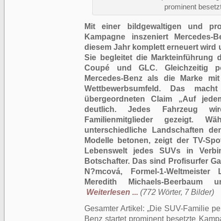
prominent beset
Mit einer bildgewaltigen und pro
Kampagne inszeniert Mercedes-Be
diesem Jahr komplett erneuert wird
Sie begleitet die Markteinführun
Coupé und GLC. Gleichzeitig po
Mercedes-Benz als die Marke mit 
Wettbewerbsumfeld. Das mac
übergeordneten Claim „Auf jede
deutlich. Jedes Fahrzeug w
Familienmitglieder gezeigt. W
unterschiedliche Landschaften de
Modelle betonen, zeigt der TV-Sp
Lebenswelt jedes SUVs in Verbi
Botschafter. Das sind Profisurfer 
N?mcová, Formel-1-Weltmeister L
Meredith Michaels-Beerbaum 
Weiterlesen ...
(772 Wörter, 7 Bilder)
Gesamter Artikel:
Die SUV-Familie per
Benz startet prominent besetzte Kam