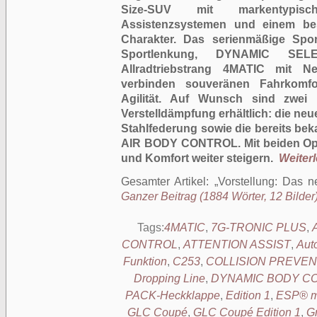
Size-SUV mit markentypisc
Assistenzsystemen und einem bes
Charakter. Das serienmäßige Spor
Sportlenkung, DYNAMIC SE
Allradtriebstrang 4MATIC mit N
verbinden souveränen Fahrkomfor
Agilität. Auf Wunsch sind zwei F
Verstelldämpfung erhältlich: die
Stahlfederung sowie die bereits b
AIR BODY CONTROL. Mit beiden Opt
und Komfort weiter steigern.
Weiterl
Gesamter Artikel:
Vorstellung: Das
Ganzer Beitrag (1884 Wörter, 12 Bilder
Tags:
4MATIC
,
7G-TRONIC PLUS
,
CONTROL
,
ATTENTION ASSIST
,
Aut
Funktion
,
C253
,
COLLISION PREVEN
Dropping Line
,
DYNAMIC BODY C
PACK-Heckklappe
,
Edition 1
,
ESP® mi
GLC Coupé
,
GLC Coupé Edition 1
,
G