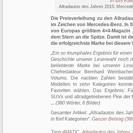
Allradautos des Jahres 2015: Mercede
Die Preisverleihung zu den Allrada
im Zeichen von Mercedes-Benz. In f
von Europas größtem 4×4-Magazin „
dem Stern an die Spitze. Damit ist 
die erfolgreichste Marke bei diesem
„Ein so triumphales Ergebnis für einen 
Geschichte unserer Leserwahl noch nie
beliebteste Marke bei unseren Lese
Chefredakteur Bernhard Weinbache
Votums. Die nackten Zahlen bestäti
Modellen in zehn Kategorien konnten
Favoriten wählen. Das Ergebnis: F
SUVs und allradgetriebenen Pkw der 
...
(380 Wörter, 6 Bilder)
Gesamter Artikel:
Allradautos des Ja
in fünf Kategorien
.
Ganzer Beitrag (380
Tags:
4MATIC
,
Allradautos des Jahres