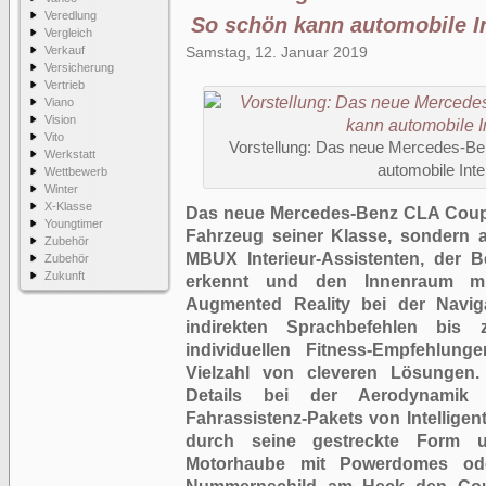
Veredlung
So schön kann automobile In
Vergleich
Verkauf
Samstag, 12. Januar 2019
Versicherung
Vertrieb
Viano
Vision
Vito
Vorstellung: Das neue Mercedes-B
Werkstatt
automobile Inte
Wettbewerb
Winter
X-Klasse
Das neue Mercedes-Benz CLA Coupé 
Youngtimer
Fahrzeug seiner Klasse, sondern a
Zubehör
MBUX Interieur-Assistenten, der
Zubehör
Zukunft
erkennt und den Innenraum mit 
Augmented Reality bei der Navi
indirekten Sprachbefehlen bi
individuellen Fitness-Empfehlun
Vielzahl von cleveren Lösungen
Details bei der Aerodynami
Fahrassistenz-Pakets von Intelligen
durch seine gestreckte Form u
Motorhaube mit Powerdomes ode