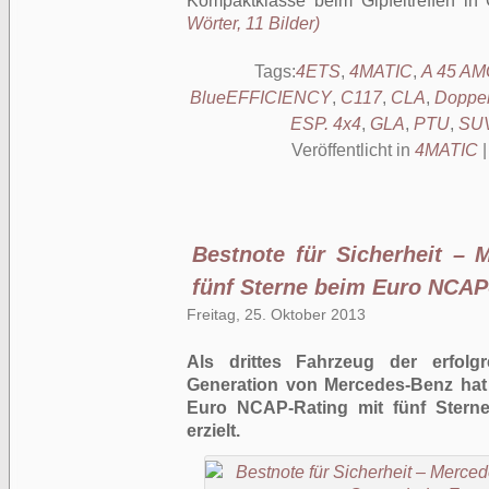
Kompaktklasse beim Gipfeltreffen in 
Wörter, 11 Bilder)
Tags:
4ETS
,
4MATIC
,
A 45 A
BlueEFFICIENCY
,
C117
,
CLA
,
Doppel
ESP. 4x4
,
GLA
,
PTU
,
SU
Veröffentlicht in
4MATIC
Bestnote für Sicherheit – 
fünf Sterne beim Euro NCAP
Freitag, 25. Oktober 2013
Als drittes Fahrzeug der erfolg
Generation von Mercedes-Benz hat
Euro NCAP-Rating mit fünf Stern
erzielt.