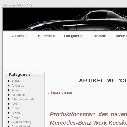
Mercedes-Seite
> CLA
Aktuelles
Baureihen
Fotogalerie
Historie
Dicke 
Kategorien
ARTIKEL MIT ‘C
4MATIC
A-Klasse
Actros
« Ältere Artikel
Allgemein
Alternativantrieb
AMG
Antos
Arocs
Produktionsstart des neue
Atego
Mercedes-Benz Werk Kecsk
Auszeichnung
Auto allgemein