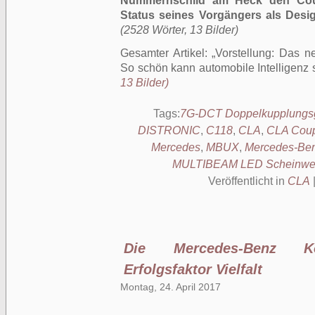
Nummernschild am Heck den Coup
Status seines Vorgängers als Desig
(2528 Wörter, 13 Bilder)
Gesamter Artikel:
Vorstellung: Das 
So schön kann automobile Intelligenz 
13 Bilder)
Tags:
7G-DCT Doppelkupplungsg
DISTRONIC
,
C118
,
CLA
,
CLA Cou
Mercedes
,
MBUX
,
Mercedes-Ben
MULTIBEAM LED Scheinwer
Veröffentlicht in
CLA
Die Mercedes-Benz Ko
Erfolgsfaktor Vielfalt
Montag, 24. April 2017