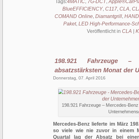
Tags:
4MATIC
,
7G-DCT
,
Apple®CarPl
BlueEFFICIENCY
,
C117
,
CLA
,
CL
COMAND Online
,
Diamantgrill
,
HAND
Paket
,
LED High-Performance-Sch
Veröffentlicht in
CLA
|
K
198.921 Fahrzeuge – M
absatzstärksten Monat der 
Donnerstag, 07. April 2016
198.921 Fahrzeuge – Mercedes-Benz e
Unternehmens
Mercedes-Benz lieferte im März 19
so viele wie nie zuvor in einem M
Quartal lag der Absatz bei ein