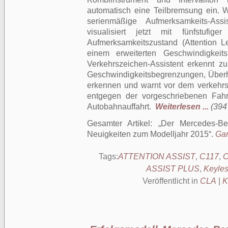
automatisch eine Teilbremsung ein. 
serienmäßige Aufmerksamkeits-As
visualisiert jetzt mit fünfstufig
Aufmerksamkeitszustand (Attention L
einem erweiterten Geschwindigkei
Verkehrszeichen-Assistent erkennt z
Geschwindigkeitsbegrenzungen, Über
erkennen und warnt vor dem verkehrs
entgegen der vorgeschriebenen Fahrt
Autobahnauffahrt.
Weiterlesen ...
(394
Gesamter Artikel:
Der Mercedes-Be
Neuigkeiten zum Modelljahr 2015
.
Gan
Tags:
ATTENTION ASSIST
,
C117
,
ASSIST PLUS
,
Keyles
Veröffentlicht in
CLA
|
K