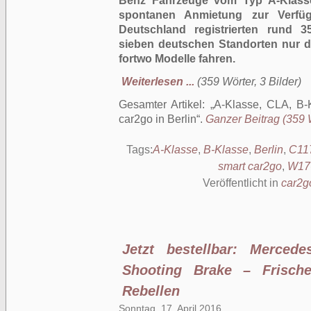
Benz Fahrzeuge vom Typ A-Klass
spontanen Anmietung zur Verfüg
Deutschland registrierten rund 
sieben deutschen Standorten nur d
fortwo Modelle fahren.
Weiterlesen ...
(359 Wörter, 3 Bilder)
Gesamter Artikel:
A-Klasse, CLA, B-
car2go in Berlin
.
Ganzer Beitrag (359 W
Tags:
A-Klasse
,
B-Klasse
,
Berlin
,
C11
smart car2go
,
W17
Veröffentlicht in
car2g
Jetzt bestellbar: Merce
Shooting Brake – Frische
Rebellen
Sonntag, 17. April 2016