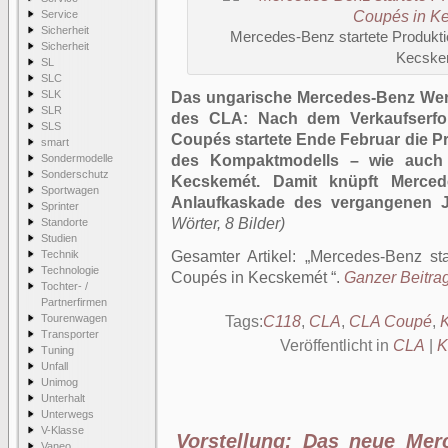
Service
Sicherheit
Mercedes-Benz startete Produkt
Sicherheit
Kecske
SL
SLC
SLK
Das ungarische Mercedes-Benz Werk
SLR
des CLA: Nach dem Verkaufserfo
SLS
Coupés startete Ende Februar die P
smart
Sondermodelle
des Kompaktmodells – wie auch 
Sonderschutz
Kecskemét. Damit knüpft Merced
Sportwagen
Anlaufkaskade des vergangenen 
Sprinter
Wörter, 8 Bilder)
Standorte
Studien
Technik
Gesamter Artikel:
Mercedes-Benz st
Technologie
Coupés in Kecskemét
.
Ganzer Beitrag
Tochter- /
Partnerfirmen
Tourenwagen
Tags:
C118
,
CLA
,
CLA Coupé
,
Transporter
Veröffentlicht in
CLA
|
K
Tuning
Unfall
Unimog
Unterhalt
Unterwegs
V-Klasse
Vorstellung: Das neue Me
Vaneo