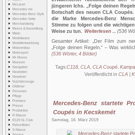
McLaren
jüngeren Ichs. „Folge deinen Regel
Mercedes me
Botschaft des neuen CLA Coupés. 
Mercedes-Benz Style
die Marke Mercedes-Benz Mensch
Mercedes-Seite
Merchandising
Stimme zu folgen und die wichtigen
Messe & Ausstellung
Weise zu tun.
Weiterlesen ...
(536 Wör
Miete
Modellautos
Gesamter Artikel:
Der Film zum ne
Modellentwicklung
„Folge deinen Regeln.“ – Was wirklic
Motorenbau
Motorsport
(536 Wörter, 4 Bilder)
Mr Moose
Museum
Tags:
C118
,
CLA
,
CLA Coupé
,
Kampa
Navigation
Neuheiten
Veröffentlicht in
CLA
|
K
Newtimer
Nutzfahrzeuge
Oldtimer
Personen
Pflege
Premiere
Mercedes-Benz startete P
Presse
Produktion
Coupés in Kecskemét
R-Klasse
Samstag, 16. März 2019
R129 SL-Club
Rekordfahrt
S-Klasse
Service