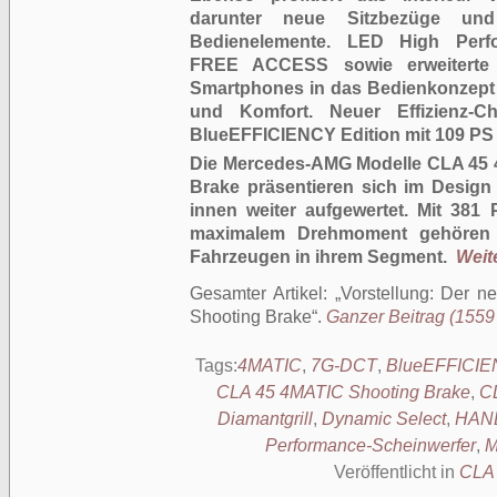
darunter neue Sitzbezüge und 
Bedienelemente. LED High Perfo
FREE ACCESS sowie erweiterte I
Smartphones in das Bedienkonzept
und Komfort. Neuer Effizienz-
BlueEFFICIENCY Edition mit 109 P
Die Mercedes-AMG Modelle CLA 45 
Brake präsentieren sich im Desig
innen weiter aufgewertet. Mit 38
maximalem Drehmoment gehören s
Fahrzeugen in ihrem Segment.
Weite
Gesamter Artikel:
Vorstellung: Der 
Shooting Brake
.
Ganzer Beitrag (1559 
Tags:
4MATIC
,
7G-DCT
,
BlueEFFICI
CLA 45 4MATIC Shooting Brake
,
C
Diamantgrill
,
Dynamic Select
,
HAN
Performance-Scheinwerfer
,
M
Veröffentlicht in
CLA