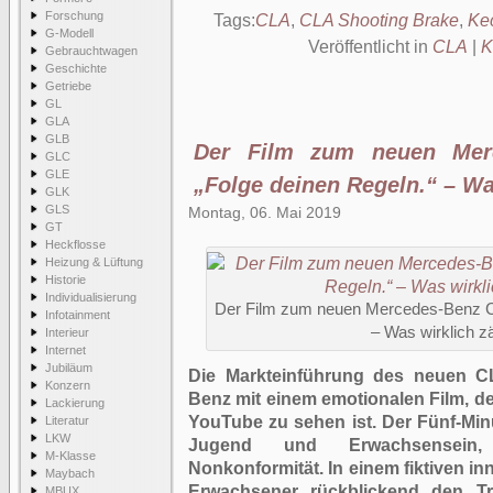
Forschung
Tags:
CLA
,
CLA Shooting Brake
,
Ke
G-Modell
Veröffentlicht in
CLA
|
K
Gebrauchtwagen
Geschichte
Getriebe
GL
GLA
GLB
Der Film zum neuen Mer
GLC
GLE
„Folge deinen Regeln.“ – Wa
GLK
GLS
Montag, 06. Mai 2019
GT
Heckflosse
Heizung & Lüftung
Historie
Individualisierung
Der Film zum neuen Mercedes-Benz CL
Infotainment
– Was wirklich z
Interieur
Internet
Jubiläum
Die Markteinführung des neuen C
Konzern
Benz mit einem emotionalen Film, der
Lackierung
YouTube
zu sehen ist. Der Fünf-Min
Literatur
LKW
Jugend und Erwachsensein
M-Klasse
Nonkonformität. In einem fiktiven inn
Maybach
Erwachsener rückblickend den 
MBUX