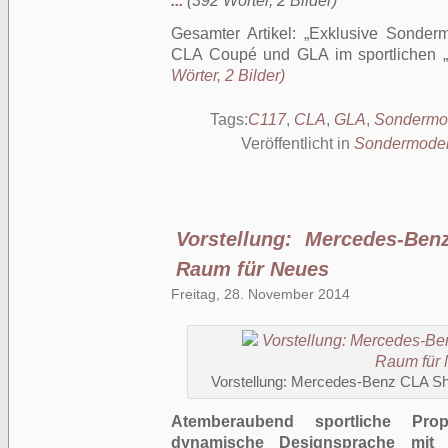
...
(392 Wörter, 2 Bilder)
Gesamter Artikel:
Exklusive Sonderm
CLA Coupé und GLA im sportlichen „S
Wörter, 2 Bilder)
Tags:
C117
,
CLA
,
GLA
,
Sondermo
Veröffentlicht in
Sondermodel
Vorstellung: Mercedes-Be
Raum für Neues
Freitag, 28. November 2014
Vorstellung: Mercedes-Benz CLA Sh
Atemberaubend sportliche Prop
dynamische Designsprache mit s