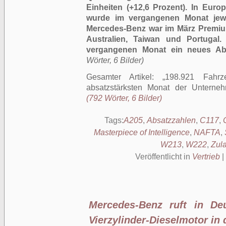
Einheiten (+12,6 Prozent). In Euro
wurde im vergangenen Monat jewei
Mercedes-Benz war im März Premiu
Australien, Taiwan und Portugal.
vergangenen Monat ein neues Ab
Wörter, 6 Bilder)
Gesamter Artikel:
198.921 Fahrz
absatzstärksten Monat der Unterne
(792 Wörter, 6 Bilder)
Tags:
A205
,
Absatzzahlen
,
C117
,
Masterpiece of Intelligence
,
NAFTA
,
W213
,
W222
,
Zul
Veröffentlicht in
Vertrieb
|
Mercedes-Benz ruft in De
Vierzylinder-Dieselmotor in 