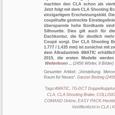
machten den CLA schon als viert
Jetzt folgt mit dem CLA Shooting Br
einzigartigem Erscheinungsbild. Di
coupéhafte gestreckte Einstiegslini
überspannte hohe Bordkante sind
Silhouette. Dies gilt auch für di
Dachkontur, die für deutlich mehr 
Coupé sorgt. Der CLA Shooting Bra
1.777 / 1.435 mm) ist zunächst mit z
dem Allradantrieb 4MATIC erhältlic
2015, die ersten Modelle werden
Weiterlesen ...
(2456 Wörter, 9 Bilder)
Gesamter Artikel:
Vorstellung: Mer
Raum für Neues
.
Ganzer Beitrag (2456
Tags:
4MATIC
,
7G-DCT Doppelkupplun
CLA
,
CLA Shooting Brake
,
COLLISI
COMAND Online
,
EASY PACK-Heckk
Veröffentlicht in
CLA
|
K