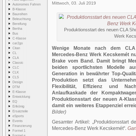
Mittwoch, 03. Juli 2019
Autonomes Fahren
B-Klasse
Baureihen
Beleuchtung
Bereifung
Bertha
Produktionsstart des neuen CLA Sh
Bus
Werk Kec
C-Klasse
car2go
Wenige Monate nach dem CLA C
Citan
CL
Mercedes-Benz Werk Kecskemét nu
CLA
Brake vom Band. Damit bringt Mer
Classic
beiden sportlichsten Modelle 
CLC
CLK
Generation in bewährter Top-Qualit
CLS
Produktion setzt das Unterne
Design
Flexibilität, Effizienz und Nach
DTM
E-Klasse
Anlaufkaskade der Kompaktwagen
Entwicklung
Produktionsstart der neuen A-Klas
EQ
damit ein weiteres Etappenziel errei
Erlkönig
Ersatzteile
Bilder)
eSports
Events
Gesamter Artikel:
Produktionsstart 
Finanzierung
Mercedes-Benz Werk Kecskemét
.
Gan
Formel 1
Formel e