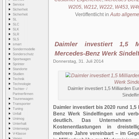
Service
W205
,
W212
,
W222
,
W453
,
W4
Sicherheit
Veröffentlicht in
Auto allgeme
Sicherheit
SL
SLC
SLK
SLR
SLS
Daimler investiert 1,5 
smart
Sondermodelle
Mercedes-Benz Werk Sindel
Sonderschutz
Sportwagen
Donnerstag, 31. Juli 2014
Sprinter
Standorte
Studien
Technik
Technologie
Daimler investiert 1,5 Milliarden 
Tochter- /
Partnerfirmen
Sindelfi
Tourenwagen
Transporter
Daimler investiert bis 2020 rund 1,5
Tuning
Benz Werk Sindelfingen und verbe
Unfall
Unimog
deutlich. Das Unternehmen
Unterhalt
Kostenentlastungen in dreistell
Unterwegs
mehrere Jahre vereinbart – im Gege
V-Klasse
Vaneo