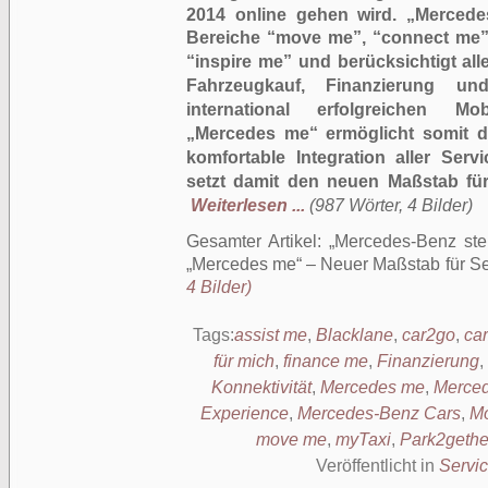
2014 online gehen wird. „Mercedes
Bereiche “move me”, “connect me”,
“inspire me” und berücksichtigt al
Fahrzeugkauf, Finanzierung u
international erfolgreichen Mob
„Mercedes me“ ermöglicht somit d
komfortable Integration aller Serv
setzt damit den neuen Maßstab für
Weiterlesen ...
(987 Wörter, 4 Bilder)
Gesamter Artikel:
Mercedes-Benz stel
„Mercedes me“ – Neuer Maßstab für Se
4 Bilder)
Tags:
assist me
,
Blacklane
,
car2go
,
ca
für mich
,
finance me
,
Finanzierung
,
Konnektivität
,
Mercedes me
,
Merced
Experience
,
Mercedes-Benz Cars
,
Mo
move me
,
myTaxi
,
Park2gethe
Veröffentlicht in
Servi