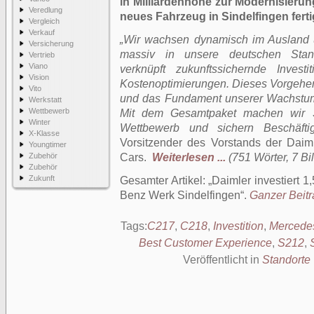
in Milliardenhöhe zur Modernisier
Veredlung
neues Fahrzeug in Sindelfingen ferti
Vergleich
Verkauf
„Wir wachsen dynamisch im Ausland un
Versicherung
massiv in unsere deutschen Stand
Vertrieb
Viano
verknüpft zukunftssichernde Inves
Vision
Kostenoptimierungen. Dieses Vorgehen 
Vito
und das Fundament unserer Wachstum
Werkstatt
Wettbewerb
Mit dem Gesamtpaket machen wir Si
Winter
Wettbewerb und sichern Beschäfti
X-Klasse
Vorsitzender des Vorstands der Dai
Youngtimer
Zubehör
Cars.
Weiterlesen ...
(751 Wörter, 7 Bi
Zubehör
Zukunft
Gesamter Artikel:
Daimler investiert 1
Benz Werk Sindelfingen
.
Ganzer Beitra
Tags:
C217
,
C218
,
Investition
,
Mercede
Best Customer Experience
,
S212
,
Veröffentlicht in
Standorte