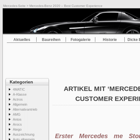
Mercedes-Seite
> Mercedes-Benz 2020 – Best Customer Experience
Aktuelles
Baureihen
Fotogalerie
Historie
Dicke 
Kategorien
ARTIKEL MIT ‘MERCEDE
4MATIC
A-Klasse
CUSTOMER EXPERI
Actros
Allgemein
Alternativantrieb
AMG
Antos
Arocs
Atego
Auszeichnung
Erster Mercedes me Stor
Auto allgemein