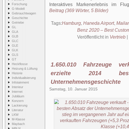
Interaktives Markenerlebnis im F
Forschung
G-Modell
Beitrag (369 Wörter, 5 Bilder)
Gebrauchtwagen
Geschichte
Getriebe
Tags:
Hamburg
,
Haneda Airport
,
Maila
GL
Benz 2020 – Best Custo
GLA
GLB
Veröffentlicht in
Vertrieb
|
GLC
GLE
GLK
GLS
GT
1.650.010 Fahrzeuge ver
Heckflosse
Heizung & Lüftung
erzielte 2014 be
Historie
Individualisierung
Unternehmensgeschichte
Infotainment
Interieur
Samstag, 10. Januar 2015
Internet
Jubiläum
Konzern
Lackierung
Literatur
LKW
M-Klasse
Maybach
MBUX