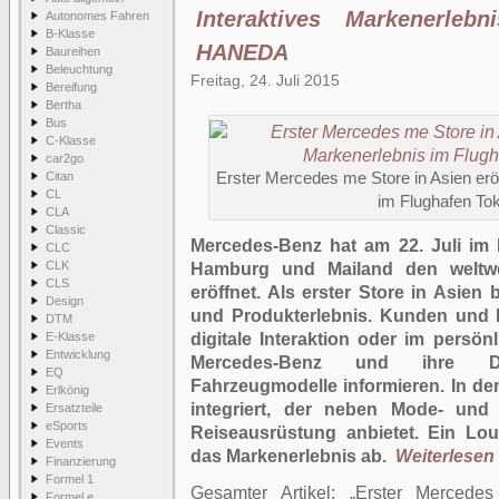
Interaktives Markenerleb
Autonomes Fahren
B-Klasse
HANEDA
Baureihen
Beleuchtung
Freitag, 24. Juli 2015
Bereifung
Bertha
Bus
C-Klasse
car2go
Citan
Erster Mercedes me Store in Asien eröf
CL
im Flughafen T
CLA
Classic
Mercedes-Benz hat am 22. Juli i
CLC
CLK
Hamburg und Mailand den weltwe
CLS
eröffnet. Als erster Store in Asien b
Design
und Produkterlebnis. Kunden und I
DTM
E-Klasse
digitale Interaktion oder im persö
Entwicklung
Mercedes-Benz und ihre Di
EQ
Fahrzeugmodelle informieren. In den
Erlkönig
integriert, der neben Mode- und 
Ersatzteile
eSports
Reiseausrüstung anbietet. Ein Lo
Events
das Markenerlebnis ab.
Weiterlesen .
Finanzierung
Formel 1
Gesamter Artikel:
Erster Mercedes
Formel e