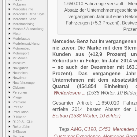
1.650.010 Fahrzeuge verkauft – Mer
McLaren
Mercedes me
Absatz der Unternehmensgeschichte
Mercedes-Benz Style
vergangenen Jahr auf einen Rekor
Mercedes-Seite
Fahrzeugen (+5,3 Prozent). Bestwer
Merchandising
Messe & Ausstellung
Prozen
Miete
Modellautos
Mercedes-Benz hat im vergangenen J
Modellentwicklung
nie zuvor. Die Marke mit dem Stern
Motorenbau
Motorsport
Kunden aus (+12,9 Prozent) und
Mr Moose
Rekordjahr in Folge. Im Jahr 2014 
Museum
– so auch der Dezember mit 163.1
Navigation
Neuheiten
Prozent). Das vergangene Jahr
Newtimer
Unternehmen mit dem absatzstä
Nutzfahrzeuge
Quartal (454.854 Einheiten) d
Oldtimer
Weiterlesen ...
(1538 Wörter, 10 Bilder
Personen
Pflege
Premiere
Gesamter Artikel:
1.650.010 Fahrz
Presse
erzielte 2014 besten Absatz der U
Produktion
Beitrag (1538 Wörter, 10 Bilder)
R-Klasse
R129 SL-Club
Rekordfahrt
Tags:
AMG
,
C190
,
C453
,
Mercedes 
S-Klasse
Customer Experience
,
Mercedes-Benz
Service