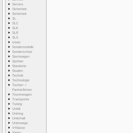
Service
Sicherheit
Sicherheit
SL
SLC
SLK
SLR
SLS
smart
Sondermodelle
Sonderschutz
Sportwagen
Sprinter
Standorte
Studien
Technik
Technologie
Tochter- /
Partnerfirmen
Tourenwagen
Transporter
Tuning
Unfall
Unimog
Unterhalt
Unterwegs
V-Klasse
Vaneo