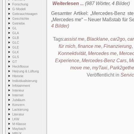
Weiterlesen ...
(987 Wörter, 4 Bilder)
Forschung
G-Modell
Gesamter Artikel:
Mercedes-Benz stel
Gebrauchtwagen
Geschichte
„Mercedes me“ – Neuer Maßstab für Se
Getriebe
4 Bilder)
GL
GLA
GLB
Tags:
assist me
,
Blacklane
,
car2go
,
ca
GLC
für mich
,
finance me
,
Finanzierung
,
GLE
GLK
Konnektivität
,
Mercedes me
,
Merced
GLS
Experience
,
Mercedes-Benz Cars
,
Mo
GT
Heckflosse
move me
,
myTaxi
,
Park2gethe
Heizung & Lüftung
Veröffentlicht in
Servi
Historie
Individualisierung
Infotainment
Interieur
Internet
Jubiläum
Konzern
Lackierung
Literatur
LKW
M-Klasse
Maybach
MBUX