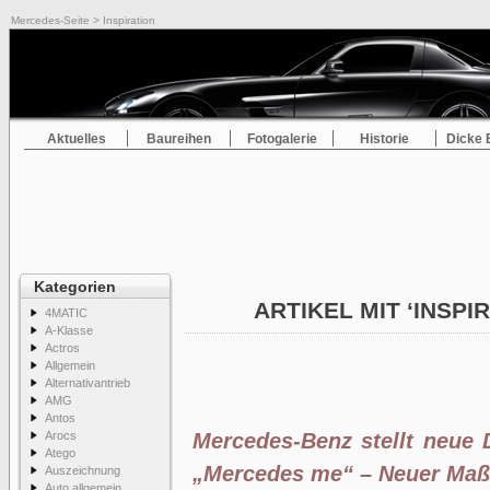
Mercedes-Seite
> Inspiration
Aktuelles
Baureihen
Fotogalerie
Historie
Dicke 
Kategorien
ARTIKEL MIT ‘INSPI
4MATIC
A-Klasse
Actros
Allgemein
Alternativantrieb
AMG
Antos
Arocs
Mercedes-Benz stellt neue 
Atego
„Mercedes me“ – Neuer Maßs
Auszeichnung
Auto allgemein