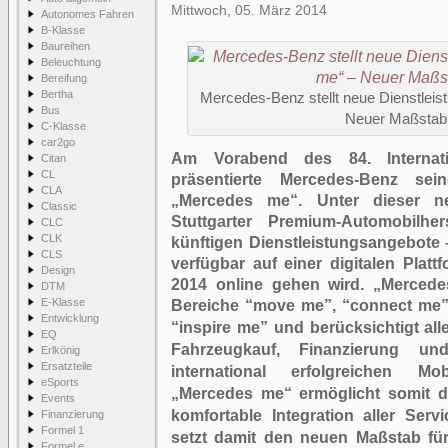
Mittwoch, 05. März 2014
Autonomes Fahren
B-Klasse
Baureihen
Beleuchtung
Bereifung
Bertha
Mercedes-Benz stellt neue Dienstlei
Bus
Neuer Maßstab 
C-Klasse
car2go
Am Vorabend des 84. Internati
Citan
CL
präsentierte Mercedes-Benz sei
CLA
„Mercedes me“. Unter dieser n
Classic
Stuttgarter Premium-Automobilhe
CLC
CLK
künftigen Dienstleistungsangebote –
CLS
verfügbar auf einer digitalen Plat
Design
2014 online gehen wird. „Mercedes
DTM
E-Klasse
Bereiche “move me”, “connect me”,
Entwicklung
“inspire me” und berücksichtigt al
EQ
Fahrzeugkauf, Finanzierung u
Erlkönig
Ersatzteile
international erfolgreichen Mob
eSports
„Mercedes me“ ermöglicht somit d
Events
komfortable Integration aller Serv
Finanzierung
Formel 1
setzt damit den neuen Maßstab für
Formel e