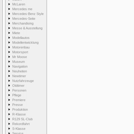
McLaren
Mercedes me
Mercedes-Benz Style
Mercedes-Seite
Merchandising
Messe & Ausstellung
Miete
Modellautos
Modellentwicklung
Motorenbau
Motorsport
Mr Moose
Museum
Navigation
Neuheiten
Newtimer
Nutzfahrzeuge
Oldtimer
Personen
Pflege
Premiere
Presse
Produktion
R-Klasse
R129 SL-Club
Rekordfahrt
S-Klasse
Service