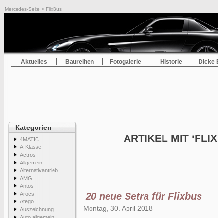
Mercedes-Seite
> FlixBus
Aktuelles
Baureihen
Fotogalerie
Historie
Dicke 
Kategorien
ARTIKEL MIT ‘FLI
4MATIC
A-Klasse
Actros
Allgemein
Alternativantrieb
AMG
Antos
Arocs
20 neue Setra für Flixbus
Atego
Montag, 30. April 2018
Auszeichnung
Auto allgemein