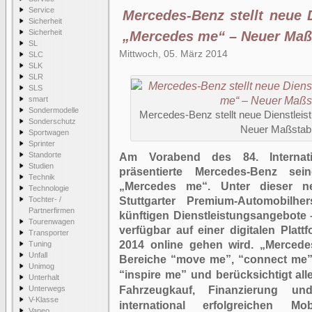
Service
Mercedes-Benz stellt neue 
Sicherheit
Sicherheit
„Mercedes me“ – Neuer Maßs
SL
Mittwoch, 05. März 2014
SLC
SLK
SLR
SLS
smart
Sondermodelle
Mercedes-Benz stellt neue Dienstlei
Sonderschutz
Neuer Maßstab 
Sportwagen
Sprinter
Standorte
Am Vorabend des 84. Internati
Studien
präsentierte Mercedes-Benz sei
Technik
„Mercedes me“. Unter dieser n
Technologie
Tochter- /
Stuttgarter Premium-Automobilhe
Partnerfirmen
künftigen Dienstleistungsangebote –
Tourenwagen
verfügbar auf einer digitalen Plat
Transporter
2014 online gehen wird. „Mercedes
Tuning
Unfall
Bereiche “move me”, “connect me”,
Unimog
“inspire me” und berücksichtigt al
Unterhalt
Unterwegs
Fahrzeugkauf, Finanzierung u
V-Klasse
international erfolgreichen Mob
Vaneo