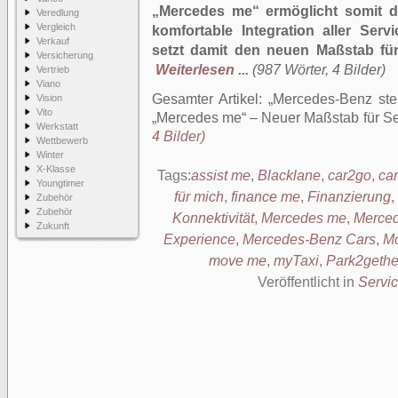
„Mercedes me“ ermöglicht somit d
Veredlung
Vergleich
komfortable Integration aller Serv
Verkauf
setzt damit den neuen Maßstab für
Versicherung
Weiterlesen ...
(987 Wörter, 4 Bilder)
Vertrieb
Viano
Gesamter Artikel:
Mercedes-Benz stel
Vision
Vito
„Mercedes me“ – Neuer Maßstab für Se
Werkstatt
4 Bilder)
Wettbewerb
Winter
X-Klasse
Tags:
assist me
,
Blacklane
,
car2go
,
ca
Youngtimer
für mich
,
finance me
,
Finanzierung
,
Zubehör
Zubehör
Konnektivität
,
Mercedes me
,
Merced
Zukunft
Experience
,
Mercedes-Benz Cars
,
Mo
move me
,
myTaxi
,
Park2gethe
Veröffentlicht in
Servi