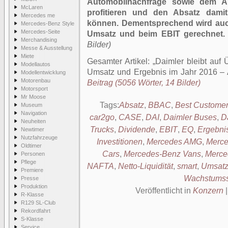
Automobilnachfrage sowie dem Au
McLaren
profitieren und den Absatz damit
Mercedes me
können. Dementsprechend wird auc
Mercedes-Benz Style
Mercedes-Seite
Umsatz und beim EBIT gerechnet.
Merchandising
Bilder)
Messe & Ausstellung
Miete
Gesamter Artikel:
Daimler bleibt auf 
Modellautos
Umsatz und Ergebnis im Jahr 2016 – A
Modellentwicklung
Motorenbau
Beitrag (5056 Wörter, 14 Bilder)
Motorsport
Mr Moose
Tags:
Absatz
,
BBAC
,
Best Customer
Museum
Navigation
car2go
,
CASE
,
DAI
,
Daimler Buses
,
D
Neuheiten
Trucks
,
Dividende
,
EBIT
,
EQ
,
Ergebni
Newtimer
Nutzfahrzeuge
Investitionen
,
Mercedes AMG
,
Merce
Oldtimer
Cars
,
Mercedes-Benz Vans
,
Merce
Personen
Pflege
NAFTA
,
Netto-Liquidität
,
smart
,
Umsat
Premiere
Wachstumss
Presse
Produktion
Veröffentlicht in
Konzern
R-Klasse
R129 SL-Club
Rekordfahrt
S-Klasse
Service