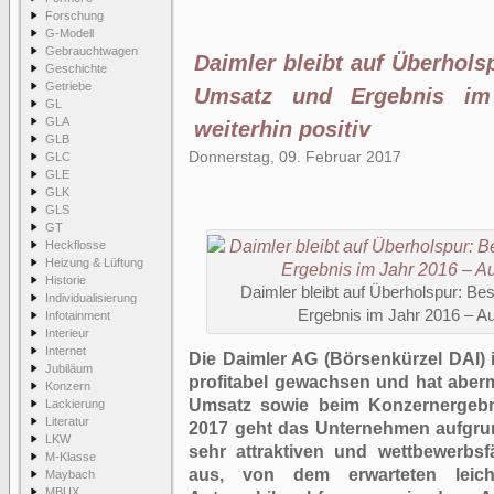
Forschung
G-Modell
Gebrauchtwagen
Daimler bleibt auf Überhols
Geschichte
Getriebe
Umsatz und Ergebnis im
GL
GLA
weiterhin positiv
GLB
Donnerstag, 09. Februar 2017
GLC
GLE
GLK
GLS
GT
Heckflosse
Heizung & Lüftung
Historie
Daimler bleibt auf Überholspur: Be
Individualisierung
Ergebnis im Jahr 2016 – Aus
Infotainment
Interieur
Internet
Die Daimler AG (Börsenkürzel DAI) 
Jubiläum
profitabel gewachsen und hat aber
Konzern
Umsatz sowie beim Konzernergebni
Lackierung
Literatur
2017 geht das Unternehmen aufgrun
LKW
sehr attraktiven und wettbewerbs
M-Klasse
aus, von dem erwarteten leic
Maybach
MBUX