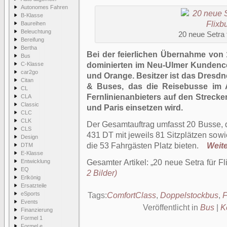
Autonomes Fahren
B-Klasse
Baureihen
Beleuchtung
20 neue Setra 
Bereifung
Bertha
Bei der feierlichen Übernahme von 
Bus
C-Klasse
dominierten im Neu-Ulmer Kundence
car2go
und Orange. Besitzer ist das Dres
Citan
& Buses, das die Reisebusse im 
CL
Fernlinienanbieters auf den Streck
CLA
Classic
und Paris einsetzen wird.
CLC
CLK
Der Gesamtauftrag umfasst 20 Busse, 
CLS
431 DT mit jeweils 81 Sitzplätzen sow
Design
die 53 Fahrgästen Platz bieten.
Weite
DTM
E-Klasse
Entwicklung
Gesamter Artikel:
20 neue Setra für Fl
EQ
2 Bilder)
Erlkönig
Ersatzteile
eSports
Tags:
ComfortClass
,
Doppelstockbus
,
F
Events
Veröffentlicht in
Bus
|
K
Finanzierung
Formel 1
Formel e