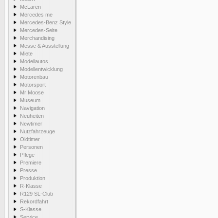
McLaren
Mercedes me
Mercedes-Benz Style
Mercedes-Seite
Merchandising
Messe & Ausstellung
Miete
Modellautos
Modellentwicklung
Motorenbau
Motorsport
Mr Moose
Museum
Navigation
Neuheiten
Newtimer
Nutzfahrzeuge
Oldtimer
Personen
Pflege
Premiere
Presse
Produktion
R-Klasse
R129 SL-Club
Rekordfahrt
S-Klasse
Service