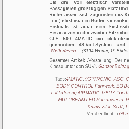
Die drei voll elektrisch verstel
Passagieren großzügigen Platz und S
Reihe lassen sich zugunsten des K
Liter) elektrisch im Boden versenken
Erstmals ist auch eine Sechssitz
Einzelsitzen in der zweiten Sitzreihe
GLS 580 4MATIC ein elektrifizi
genanntem 48-Volt-System und in
Weiterlesen ...
(3194 Wörter, 19 Bilder
Gesamter Artikel:
Vorstellung: Der 
Klasse unter den SUV
.
Ganzer Beitrag
Tags:
4MATIC
,
9G?TRONIC
,
ASC
,
BODY CONTROL Fahrwerk
,
EQ Bo
Luftfederung AIRMATIC
,
MBUX Fond-T
MULTIBEAM LED Scheinwerfer
,
R
Katalysator
,
SUV
,
T
Veröffentlicht in
GLS