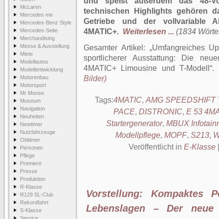
und speist außerdem das 48-Vol
McLaren
technischen Highlights gehören
Mercedes me
Getriebe und der vollvariable A
Mercedes-Benz Style
Mercedes-Seite
4MATIC+.
Weiterlesen ...
(1834 Wörter
Merchandising
Messe & Ausstellung
Gesamter Artikel:
Umfangreiches Upd
Miete
sportlicherer Ausstattung: Die ne
Modellautos
4MATIC+ Limousine und T-Modell
.
Modellentwicklung
Motorenbau
Bilder)
Motorsport
Mr Moose
Tags:
4MATIC
,
AMG SPEEDSHIFT T
Museum
Navigation
PACE
,
DISTRONIC
,
E 53 4M
Neuheiten
Startergenerator
,
MBUX Infotain
Newtimer
Nutzfahrzeuge
Modellpflege
,
MOPF
,
S213
,
W
Oldtimer
Veröffentlicht in
E-Klasse
Personen
Pflege
Premiere
Presse
Produktion
R-Klasse
Vorstellung: Kompaktes P
R129 SL-Club
Rekordfahrt
Lebenslagen – Der neue
S-Klasse
Service