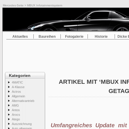
Mercedes-Seite
> MBUX Infotainmentsystem
Aktuelles
Baureihen
Fotogalerie
Historie
Dicke 
Kategorien
ARTIKEL MIT ‘MBUX I
4MATIC
A-Klasse
GETA
Actros
Allgemein
Alternativantrieb
AMG
Antos
Arocs
Atego
Auszeichnung
Umfangreiches Update mit 
Auto allgemein