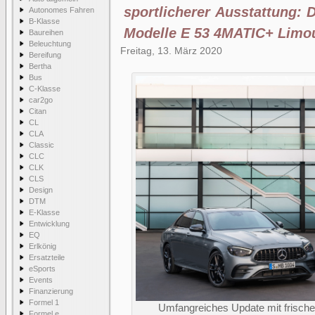
sportlicherer Ausstattung: 
Autonomes Fahren
B-Klasse
Modelle E 53 4MATIC+ Limou
Baureihen
Beleuchtung
Freitag, 13. März 2020
Bereifung
Bertha
Bus
C-Klasse
car2go
Citan
CL
CLA
Classic
CLC
CLK
CLS
Design
DTM
E-Klasse
Entwicklung
EQ
Erlkönig
Ersatzteile
eSports
Events
Finanzierung
Formel 1
Umfangreiches Update mit frischer
Formel e