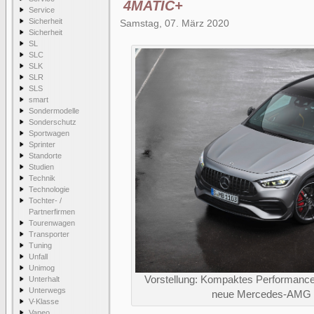
4MATIC+
Service
Sicherheit
Samstag, 07. März 2020
Sicherheit
SL
SLC
SLK
SLR
SLS
smart
Sondermodelle
Sonderschutz
Sportwagen
Sprinter
Standorte
Studien
Technik
Technologie
Tochter- /
Partnerfirmen
Tourenwagen
Transporter
Tuning
Unfall
Unimog
Vorstellung: Kompaktes Performance
Unterhalt
Unterwegs
neue Mercedes-AMG
V-Klasse
Vaneo