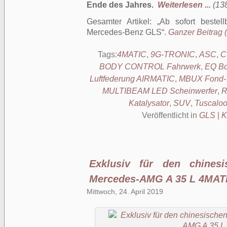
Ende des Jahres.
Weiterlesen ...
(138
Gesamter Artikel:
Ab sofort bestell
Mercedes-Benz GLS
.
Ganzer Beitrag (
Tags:
4MATIC
,
9G-TRONIC
,
ASC
,
C
BODY CONTROL Fahrwerk
,
EQ Bo
Luftfederung AIRMATIC
,
MBUX Fond-T
MULTIBEAM LED Scheinwerfer
,
R
Katalysator
,
SUV
,
Tuscalo
Veröffentlicht in
GLS
|
K
Exklusiv für den chines
Mercedes-AMG A 35 L 4MAT
Mittwoch, 24. April 2019