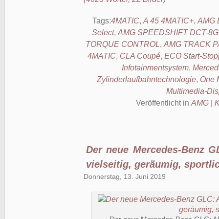
Tags:
4MATIC
,
A 45 4MATIC+
,
AMG D
Select
,
AMG SPEEDSHIFT DCT-8G D
TORQUE CONTROL
,
AMG TRACK P
4MATIC
,
CLA Coupé
,
ECO Start-Stop
Infotainmentsystem
,
Merce
Zylinderlaufbahntechnologie
,
One 
Multimedia-Dis
Veröffentlicht in
AMG
|
K
Der neue Mercedes-Benz G
vielseitig, geräumig, sportli
Donnerstag, 13. Juni 2019