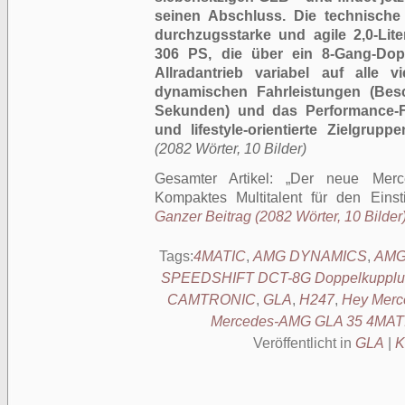
seinen Abschluss. Die technische 
durchzugsstarke und agile 2,0-Liter
306 PS, die über ein 8-Gang-Dop
Allradantrieb variabel auf alle v
dynamischen Fahrleistungen (Bes
Sekunden) und das Performance-Fa
und lifestyle-orientierte Zielgruppe
(2082 Wörter, 10 Bilder)
Gesamter Artikel:
Der neue Mer
Kompaktes Multitalent für den Ein
Ganzer Beitrag (2082 Wörter, 10 Bilder
Tags:
4MATIC
,
AMG DYNAMICS
,
AMG
SPEEDSHIFT DCT-8G Doppelkupplun
CAMTRONIC
,
GLA
,
H247
,
Hey Merc
Mercedes-AMG GLA 35 4MAT
Veröffentlicht in
GLA
|
K