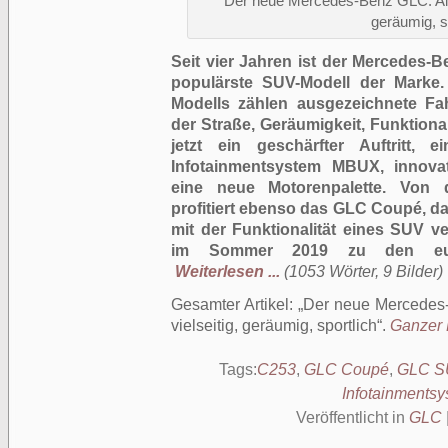
Der neue Mercedes-Benz GLC: Als
geräumig, s
Seit vier Jahren ist der Mercedes
populärste SUV-Modell der Marke.
Modells zählen ausgezeichnete Fa
der Straße, Geräumigkeit, Funktion
jetzt ein geschärfter Auftritt,
Infotainmentsystem MBUX, innova
eine neue Motorenpalette. Von 
profitiert ebenso das GLC Coupé, da
mit der Funktionalität eines SUV 
im Sommer 2019 zu den europä
Weiterlesen ...
(1053 Wörter, 9 Bilder)
Gesamter Artikel:
Der neue Mercedes
vielseitig, geräumig, sportlich
.
Ganzer B
Tags:
C253
,
GLC Coupé
,
GLC S
Infotainments
Veröffentlicht in
GLC