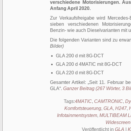
verschiedene Motorisierungen. Aus
Anfang April 2020.
Zur Verkaufsfreigabe wird Mercedes-
sieben verschiedenen Motorisierun
Benzin- wie auch Dieselvarianten mit 
Die folgenden Varianten sind zu erwa
Bilder)
GLA 200 d mit 8G-DCT
GLA 200 d 4MATIC mit 8G-DCT
GLA 220 d mit 8G-DCT
Gesamter Artikel:
Seit 11. Februar b
GLA
.
Ganzer Beitrag (267 Wörter, 3 Bi
Tags:
4MATIC
,
CAMTRONIC
,
Dy
Komfortsteuerung
,
GLA
,
H247
,
Infotainmentsystem
,
MULTIBEAM LE
Widescreen
Veröffentlicht in
GLA
|
K