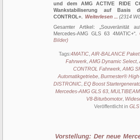
und dem AMG ACTIVE RIDE CON
Wankstabiliserung auf Basis 
CONTROL+.
Weiterlesen ...
(2314 Wör
Gesamter Artikel:
Souveränität a
Mercedes-AMG GLS 63 4MATIC+
.
Bilder)
Tags:
4MATIC
,
AIR-BALANCE Paket
Fahrwerk
,
AMG Dynamic Select
,
CONTROL Fahrwerk
,
AMG SP
Automatikgetriebe
,
Burmester® High
DISTRONIC
,
EQ Boost Startergenerato
Mercedes-AMG GLS 63
,
MULTIBEAM 
V8-Biturbomotor
,
Widesc
Veröffentlicht in
GLS
Vorstellung: Der neue Mer