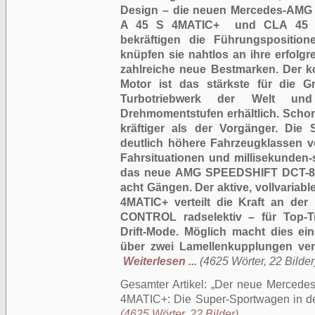
Design – die neuen Mercedes-AMG 
A 45 S 4MATIC+ und CLA 45 
bekräftigen die Führungspositio
knüpfen sie nahtlos an ihre erfolg
zahlreiche neue Bestmarken. Der ko
Motor ist das stärkste für die Gro
Turbotriebwerk der Welt un
Drehmomentstufen erhältlich. Schon
kräftiger als der Vorgänger. Die 
deutlich höhere Fahrzeugklassen vo
Fahrsituationen und millisekunden-
das neue AMG SPEEDSHIFT DCT-8G
acht Gängen. Der aktive, vollvariab
4MATIC+ verteilt die Kraft an d
CONTROL radselektiv – für Top-T
Drift-Mode. Möglich macht dies ei
über zwei Lamellenkupplungen verf
Weiterlesen ...
(4625 Wörter, 22 Bilder
Gesamter Artikel:
Der neue Mercede
4MATIC+: Die Super-Sportwagen in d
(4625 Wörter, 22 Bilder)