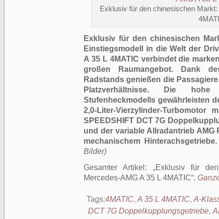
Exklusiv für den chinesischen Mark
4MAT
Exklusiv für den chinesischen Ma
Einstiegsmodell in die Welt der Dri
A 35 L 4MATIC verbindet die marken
großen Raumangebot. Dank des
Radstands genießen die Passagiere
Platzverhältnisse. Die hoh
Stufenheckmodells gewährleisten d
2,0-Liter-Vierzylinder-Turbomoto
SPEEDSHIFT DCT 7G Doppelkupplun
und der variable Allradantrieb AMG
mechanischem Hinterachsgetriebe.
Bilder)
Gesamter Artikel:
Exklusiv für de
Mercedes-AMG A 35 L 4MATIC
.
Ganzer
Tags:
4MATIC
,
A 35 L 4MATIC
,
A-Klas
DCT 7G Doppelkupplungsgetriebe
,
A