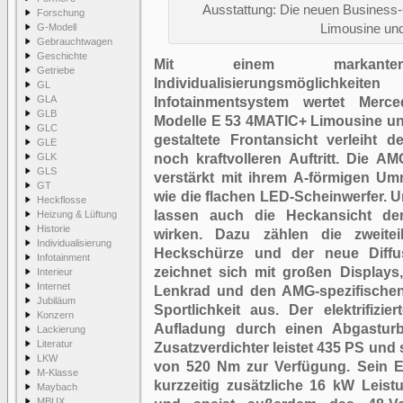
Ausstattung: Die neuen Business
Forschung
G-Modell
Limousine und
Gebrauchtwagen
Geschichte
M
it einem markante
Getriebe
Individualisierungsmögl
GL
GLA
Infotainmentsystem wertet Merc
GLB
Modelle E 53 4MATIC+ Limousine und
GLC
gestaltete Frontansicht verleiht 
GLE
GLK
noch kraftvolleren Auftritt. Die A
GLS
verstärkt mit ihrem A-förmigen Um
GT
wie die flachen LED-Scheinwerfer
Heckflosse
lassen auch die Heckansicht de
Heizung & Lüftung
Historie
wirken. Dazu zählen die zweitei
Individualisierung
Heckschürze und der neue Diffus
Infotainment
zeichnet sich mit großen Displa
Interieur
Internet
Lenkrad und den AMG-spezifische
Jubiläum
Sportlichkeit aus. Der elektrifizie
Konzern
Aufladung durch einen Abgasturb
Lackierung
Literatur
Zusatzverdichter leistet 435 PS und
LKW
von 520 Nm zur Verfügung. Sein EQ
M-Klasse
kurzzeitig zusätzliche 16 kW Lei
Maybach
MBUX