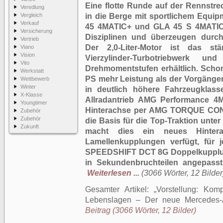
Eine flotte Runde auf der Rennstr
Veredlung
Vergleich
in die Berge mit sportlichem Equi
Verkauf
45 4MATIC+ und GLA 45 S 4MATIC+
Versicherung
Disziplinen und überzeugen durc
Vertrieb
Der 2,0-Liter-Motor ist das stä
Viano
Vision
Vierzylinder-Turbotriebwerk 
Vito
Drehmomentstufen erhältlich. Schon
Werkstatt
PS mehr Leistung als der Vorgänger.
Wettbewerb
Winter
in deutlich höhere Fahrzeugklasse
X-Klasse
Allradantrieb AMG Performance 4MA
Youngtimer
Hinterachse per AMG TORQUE CONT
Zubehör
Zubehör
die Basis für die Top-Traktion unte
Zukunft
macht dies ein neues Hintera
Lamellenkupplungen verfügt, für 
SPEEDSHIFT DCT 8G Doppelkupplungs
in Sekundenbruchteilen angepasst 
Weiterlesen ...
(3066 Wörter, 12 Bilder
Gesamter Artikel:
Vorstellung: Kom
Lebenslagen – Der neue Mercede
Beitrag (3066 Wörter, 12 Bilder)