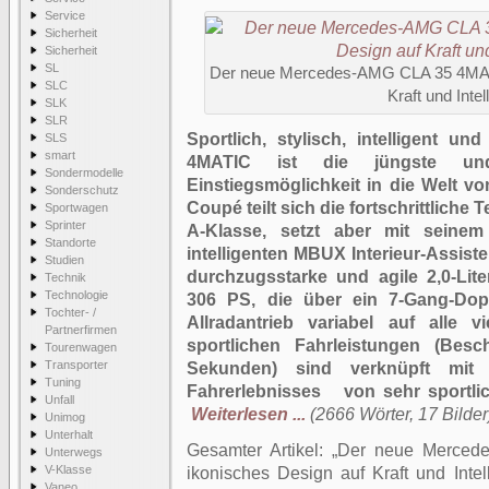
Service
Sicherheit
Sicherheit
SL
Der neue Mercedes-AMG CLA 35 4MAT
SLC
Kraft und Intell
SLK
SLR
Sportlich, stylisch, intelligent 
SLS
smart
4MATIC ist die jüngste und st
Sondermodelle
Einstiegsmöglichkeit in die Welt v
Sonderschutz
Coupé teilt sich die fortschrittliche 
Sportwagen
Sprinter
A-Klasse, setzt aber mit seine
Standorte
intelligenten MBUX Interieur-Assist
Studien
durchzugsstarke und agile 2,0-Liter
Technik
Technologie
306 PS, die über ein 7-Gang-Dop
Tochter- /
Allradantrieb variabel auf alle v
Partnerfirmen
sportlichen Fahrleistungen (Bes
Tourenwagen
Transporter
Sekunden) sind verknüpft mit 
Tuning
Fahrerlebnisses von sehr sportlic
Unfall
Weiterlesen ...
(2666 Wörter, 17 Bilder
Unimog
Unterhalt
Gesamter Artikel:
Der neue Merced
Unterwegs
V-Klasse
ikonisches Design auf Kraft und Intelli
Vaneo