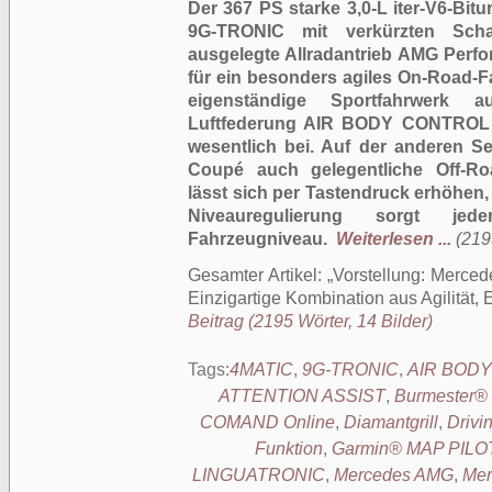
Der 367 PS starke 3,0-L iter-V6-Bit
9G-TRONIC mit verkürzten Scha
ausgelegte Allradantrieb AMG Perf
für ein besonders agiles On-Road-F
eigenständige Sportfahrwerk 
Luftfederung AIR BODY CONTROL m
wesentlich bei. Auf der anderen S
Coupé auch gelegentliche Off-Roa
lässt sich per Tastendruck erhöhe
Niveauregulierung sorgt jed
Fahrzeugniveau.
Weiterlesen ...
(219
Gesamter Artikel:
Vorstellung: Merc
Einzigartige Kombination aus Agilität,
Beitrag (2195 Wörter, 14 Bilder)
Tags:
4MATIC
,
9G-TRONIC
,
AIR BOD
ATTENTION ASSIST
,
Burmester®
COMAND Online
,
Diamantgrill
,
Drivi
Funktion
,
Garmin® MAP PILO
LINGUATRONIC
,
Mercedes AMG
,
Mer