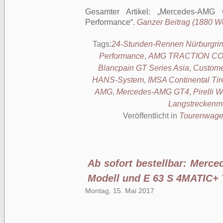
Gesamter Artikel:
Mercedes-AMG 
Performance
.
Ganzer Beitrag (1880 Wör
Tags:
24-Stunden-Rennen Nürburgri
Performance
,
AMG TRACTION C
Blancpain GT Series Asia
,
Custome
HANS-System
,
IMSA Continental Tir
AMG
,
Mercedes-AMG GT4
,
Pirelli 
Langstreckenme
Veröffentlicht in
Tourenwag
Ab sofort bestellbar: Merc
Modell und E 63 S 4MATIC+ 
Montag, 15. Mai 2017