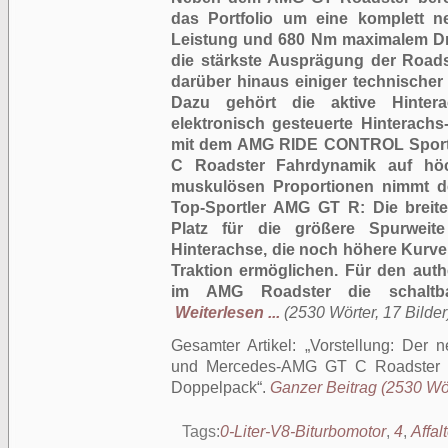
das Portfolio um eine komplett n
Leistung und 680 Nm maximalem D
die stärkste Ausprägung der Roads
darüber hinaus einiger technische
Dazu gehört die aktive Hinter
elektronisch gesteuerte Hinterachs-
mit dem AMG RIDE CONTROL Sportf
C Roadster Fahrdynamik auf hö
muskulösen Proportionen nimmt d
Top-Sportler AMG GT R: Die breite
Platz für die größere Spurweit
Hinterachse, die noch höhere Kurv
Traktion ermöglichen. Für den aut
im AMG Roadster die schaltbar
Weiterlesen ...
(2530 Wörter, 17 Bilder
Gesamter Artikel:
Vorstellung: Der
und Mercedes-AMG GT C Roadster –
Doppelpack
.
Ganzer Beitrag (2530 Wör
Tags:
0-Liter-V8-Biturbomotor
,
4
,
Affal