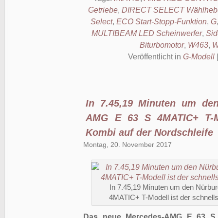
Getriebe
,
DIRECT SELECT Wählheb
Select
,
ECO Start-Stopp-Funktion
,
G
MULTIBEAM LED Scheinwerfer
,
Sid
Biturbomotor
,
W463
,
W
Veröffentlicht in
G-Modell
In 7.45,19 Minuten um den
AMG E 63 S 4MATIC+ T-Mod
Kombi auf der Nordschleife
Montag, 20. November 2017
In 7.45,19 Minuten um den Nürbu
4MATIC+ T-Modell ist der schnells
Das neue Mercedes-AMG E 63 S 4