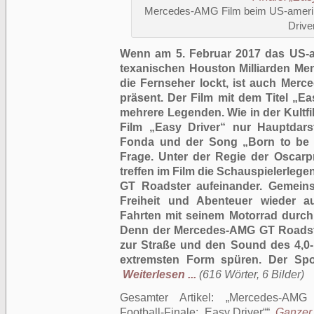
Mercedes-AMG Film beim US-amerika
Drive
Wenn am 5. Februar 2017 das US-am
texanischen Houston Milliarden M
die Fernseher lockt, ist auch Merc
präsent. Der Film mit dem Titel „E
mehrere Legenden. Wie in der Kultf
Film „Easy Driver“ nur Hauptdars
Fonda und der Song „Born to be 
Frage. Unter der Regie der Oscarp
treffen im Film die Schauspielerle
GT Roadster aufeinander. Gemein
Freiheit und Abenteuer wieder a
Fahrten mit seinem Motorrad durch 
Denn der Mercedes-AMG GT Roadste
zur Straße und den Sound des 4,0-L
extremsten Form spüren. Der Spor
Weiterlesen ...
(616 Wörter, 6 Bilder)
Gesamter Artikel:
Mercedes-AMG 
Football-Finale: „Easy Driver“
.
Ganzer 