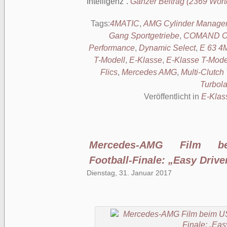
Intelligenz
.
Ganzer Beitrag (2369 Wörte
Tags:
4MATIC
,
AMG Cylinder Manage
Gang Sportgetriebe
,
COMAND On
Performance
,
Dynamic Select
,
E 63 4
T-Modell
,
E-Klasse
,
E-Klasse T-Mode
Flics
,
Mercedes AMG
,
Multi-Clutch
Turbol
Veröffentlicht in
E-Klas
Mercedes-AMG Film be
Football-Finale: „Easy Drive
Dienstag, 31. Januar 2017