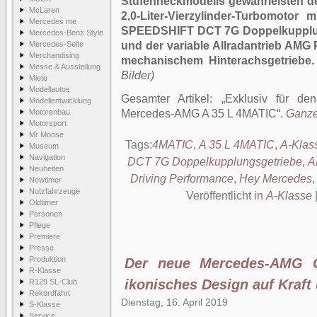
Stufenheckmodells gewährleisten d
McLaren
2,0-Liter-Vierzylinder-Turbomoto
Mercedes me
SPEEDSHIFT DCT 7G Doppelkupplun
Mercedes-Benz Style
Mercedes-Seite
und der variable Allradantrieb AMG
Merchandising
mechanischem Hinterachsgetriebe.
Messe & Ausstellung
Bilder)
Miete
Modellautos
Gesamter Artikel:
Exklusiv für de
Modellentwicklung
Motorenbau
Mercedes-AMG A 35 L 4MATIC
.
Ganzer
Motorsport
Mr Moose
Tags:
4MATIC
,
A 35 L 4MATIC
,
A-Klas
Museum
Navigation
DCT 7G Doppelkupplungsgetriebe
,
A
Neuheiten
Driving Performance
,
Hey Mercedes
Newtimer
Nutzfahrzeuge
Veröffentlicht in
A-Klasse
Oldtimer
Personen
Pflege
Premiere
Presse
Produktion
Der neue Mercedes-AMG 
R-Klasse
ikonisches Design auf Kraft u
R129 SL-Club
Rekordfahrt
Dienstag, 16. April 2019
S-Klasse
Service