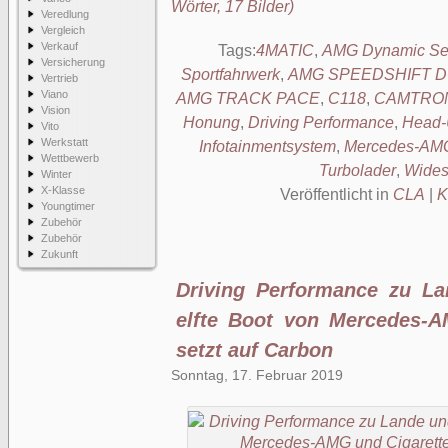
Wörter, 17 Bilder)
Veredlung
Vergleich
Verkauf
Tags:
4MATIC
,
AMG Dynamic Se
Versicherung
Sportfahrwerk
,
AMG SPEEDSHIFT DCT
Vertrieb
Viano
AMG TRACK PACE
,
C118
,
CAMTRO
Vision
Honung
,
Driving Performance
,
Head-
Vito
Werkstatt
Infotainmentsystem
,
Mercedes-AM
Wettbewerb
Turbolader
,
Wides
Winter
X-Klasse
Veröffentlicht in
CLA
|
K
Youngtimer
Zubehör
Zubehör
Zukunft
Driving Performance zu L
elfte Boot von Mercedes-A
setzt auf Carbon
Sonntag, 17. Februar 2019