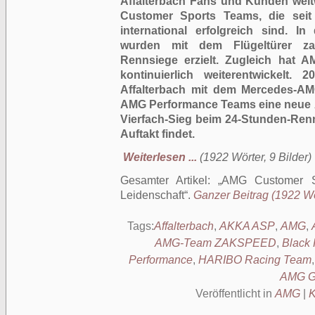
Affalterbach Fans und Kunden welt
Customer Sports Teams, die se
international erfolgreich sind. 
wurden mit dem Flügeltürer zah
Rennsiege erzielt. Zugleich hat
kontinuierlich weiterentwickelt. 
Affalterbach mit dem Mercedes-A
AMG Performance Teams eine neue Är
Vierfach-Sieg beim 24-Stunden-Ren
Auftakt findet.
Weiterlesen ...
(1922 Wörter, 9 Bilder)
Gesamter Artikel:
AMG Customer S
Leidenschaft
.
Ganzer Beitrag (1922 Wör
Tags:
Affalterbach
,
AKKA ASP
,
AMG
,
AMG-Team ZAKSPEED
,
Black 
Performance
,
HARIBO Racing Team
AMG 
Veröffentlicht in
AMG
|
K