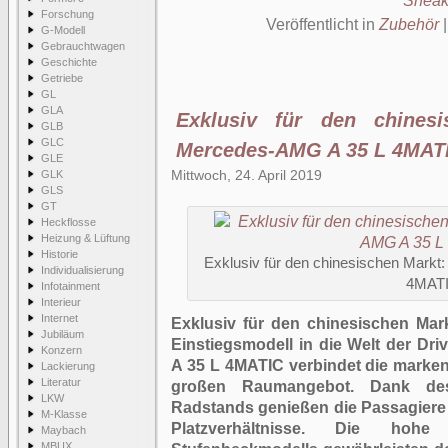
Sneak
Forschung
Veröffentlicht in
Zubehör
G-Modell
Gebrauchtwagen
Geschichte
Getriebe
GL
GLA
Exklusiv für den chines
GLB
GLC
Mercedes-AMG A 35 L 4MAT
GLE
Mittwoch, 24. April 2019
GLK
GLS
GT
Heckflosse
Heizung & Lüftung
Historie
Exklusiv für den chinesischen Mark
Individualisierung
4MAT
Infotainment
Interieur
Internet
Exklusiv für den chinesischen Ma
Jubiläum
Einstiegsmodell in die Welt der Dri
Konzern
A 35 L 4MATIC verbindet die marken
Lackierung
Literatur
großen Raumangebot. Dank des
LKW
Radstands genießen die Passagiere
M-Klasse
Platzverhältnisse. Die hoh
Maybach
MBUX