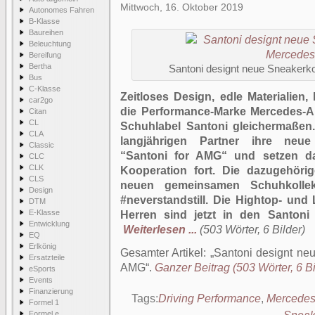
Mittwoch, 16. Oktober 2019
Autonomes Fahren
B-Klasse
Baureihen
Beleuchtung
Bereifung
Bertha
Santoni designt neue Sneakerk
Bus
C-Klasse
Zeitloses Design, edle Materialien,
car2go
die Performance-Marke Mercedes-A
Citan
CL
Schuhlabel Santoni gleichermaßen.
CLA
langjährigen Partner ihre neue 
Classic
“Santoni for AMG“ und setzen dami
CLC
CLK
Kooperation fort. Die dazugehör
CLS
neuen gemeinsamen Schuhkollek
Design
#neverstandstill. Die Hightop- un
DTM
E-Klasse
Herren sind jetzt in den Santoni 
Entwicklung
Weiterlesen ...
(503 Wörter, 6 Bilder)
EQ
Erlkönig
Gesamter Artikel:
Santoni designt neu
Ersatzteile
AMG
.
Ganzer Beitrag (503 Wörter, 6 Bi
eSports
Events
Finanzierung
Tags:
Driving Performance
,
Mercede
Formel 1
Formel e