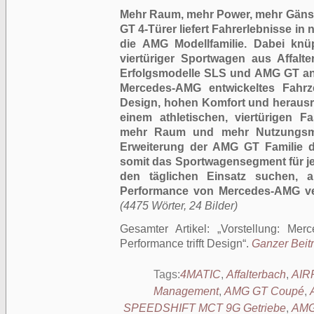
Mehr Raum, mehr Power, mehr Gäns
GT 4-Türer liefert Fahrerlebnisse i
die AMG Modellfamilie. Dabei knü
viertüriger Sportwagen aus Affalt
Erfolgsmodelle SLS und AMG GT an.
Mercedes-AMG entwickeltes Fahrze
Design, hohen Komfort und heraus
einem athletischen, viertürigen F
mehr Raum und mehr Nutzungsmög
Erweiterung der AMG GT Familie d
somit das Sportwagensegment für je
den täglichen Einsatz suchen, ab
Performance von Mercedes-AMG ver
(4475 Wörter, 24 Bilder)
Gesamter Artikel:
Vorstellung: Me
Performance trifft Design
.
Ganzer Beitr
Tags:
4MATIC
,
Affalterbach
,
AIR
Management
,
AMG GT Coupé
,
SPEEDSHIFT MCT 9G Getriebe
,
AMG