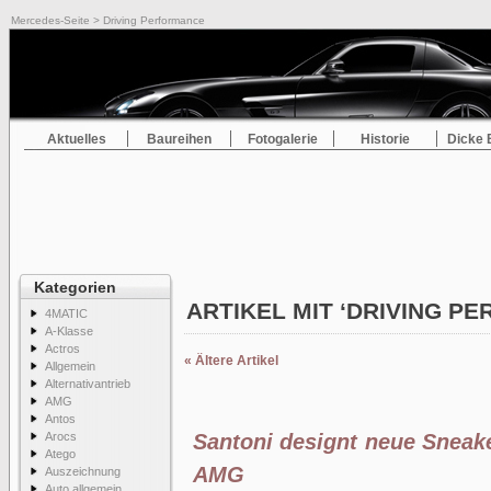
Mercedes-Seite
> Driving Performance
Aktuelles
Baureihen
Fotogalerie
Historie
Dicke 
Kategorien
ARTIKEL MIT ‘DRIVING 
4MATIC
A-Klasse
Actros
« Ältere Artikel
Allgemein
Alternativantrieb
AMG
Antos
Arocs
Santoni designt neue Sneake
Atego
AMG
Auszeichnung
Auto allgemein