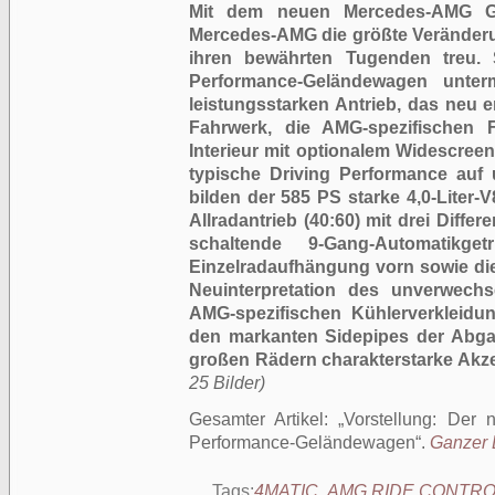
Mit dem neuen Mercedes-AMG G 
Mercedes-AMG die größte Veränderun
ihren bewährten Tugenden treu. S
Performance-Geländewagen unte
leistungsstarken Antrieb, das ne
Fahrwerk, die AMG-spezifischen
Interieur mit optionalem Widescreen
typische Driving Performance auf 
bilden der 585 PS starke 4,0-Liter-
Allradantrieb (40:60) mit drei Differ
schaltende 9-Gang-Automatikget
Einzelradaufhängung vorn sowie die
Neuinterpretation des unverwechs
AMG-spezifischen Kühlerverkleidun
den markanten Sidepipes der Abga
großen Rädern charakterstarke Akze
25 Bilder)
Gesamter Artikel:
Vorstellung: Der
Performance-Geländewagen
.
Ganzer B
Tags:
4MATIC
,
AMG RIDE CONTRO