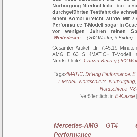
Nürburgring-Nordschleife bei ei
durchgeführten Testfahrt die schnells
einem Kombi erreicht wurde. Mit 7
Performance T-Modell sogar in Gesc
vor wenigen Jahren reinen Spo
Weiterlesen ...
(262 Wörter, 3 Bilder)
Gesamter Artikel:
In 7.45,19 Minute
AMG E 63 S 4MATIC+ T-Modell ist
Nordschleife
.
Ganzer Beitrag (262 Wört
Tags:
4MATIC
,
Driving Performance
,
E
T-Modell
,
Nordschleife
,
Nürburgring
Nordschleife
,
V8-
Veröffentlicht in
E-Klasse
Mercedes-AMG GT4 – e
Performance