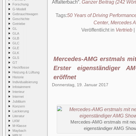
Affalterbach
.
Ganzer Beitrag (242 Wörte
Forschung
G-Modell
Gebrauchtwagen
Tags:
50 Years of Driving Performanc
Geschichte
Center
,
Mercedes 
Getriebe
GL
Veröffentlicht in
Vertrieb
|
GLA
GLB
GLC
GLE
GLK
Mercedes-AMG erstmals mit
GLS
GT
Erster eigenständiger 
Heckflosse
Heizung & Lüftung
eröffnet
Historie
Individualisierung
Donnerstag, 19. Januar 2017
Infotainment
Interieur
Internet
Jubiläum
Konzern
Lackierung
Literatur
LKW
Mercedes-AMG erstmals mit neue
M-Klasse
eigenständiger AMG Showr
Maybach
MBUX