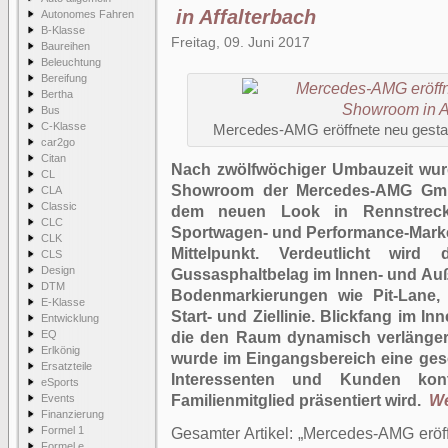
in Affalterbach
Autonomes Fahren
B-Klasse
Freitag, 09. Juni 2017
Baureihen
Beleuchtung
Bereifung
Bertha
Bus
C-Klasse
Mercedes-AMG eröffnete neu gestal
car2go
Citan
Nach zwölfwöchiger Umbauzeit wurd
CL
Showroom der Mercedes-AMG GmbH 
CLA
Classic
dem neuen Look in Rennstrecken
CLC
Sportwagen- und Performance-Marke
CLK
Mittelpunkt. Verdeutlicht wird
CLS
Design
Gussasphaltbelag im Innen- und Au
DTM
Bodenmarkierungen wie Pit-Lane,
E-Klasse
Start- und Ziellinie. Blickfang im In
Entwicklung
EQ
die den Raum dynamisch verlängert
Erlkönig
wurde im Eingangsbereich eine geso
Ersatzteile
Interessenten und Kunden kont
eSports
Events
Familienmitglied präsentiert wird.
We
Finanzierung
Formel 1
Gesamter Artikel:
Mercedes-AMG eröff
Formel e