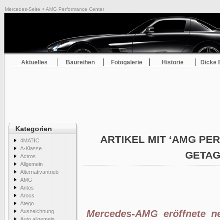
Mercedes-Seite
> AMG Performance Center
Aktuelles
Baureihen
Fotogalerie
Historie
Dicke 
Kategorien
ARTIKEL MIT ‘AMG P
4MATIC
A-Klasse
GETA
Actros
Allgemein
Alternativantrieb
AMG
Antos
Arocs
Atego
Auszeichnung
Mercedes-AMG eröffnete n
Auto allgemein