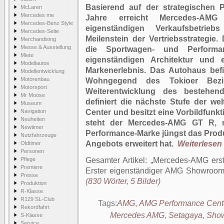
Basierend auf der strategischen Po
McLaren
Mercedes me
Jahre erreicht Mercedes-AM
Mercedes-Benz Style
eigenständigen Verkaufsbetrie
Mercedes-Seite
Meilenstein der Vertriebsstrategie.
Merchandising
Messe & Ausstellung
die Sportwagen- und Performan
Miete
eigenständigen Architektur und 
Modellautos
Markenerlebnis. Das Autohaus befi
Modellentwicklung
Motorenbau
Wohngegend des Tokioer Bezi
Motorsport
Weiterentwicklung des bestehen
Mr Moose
definiert die nächste Stufe der we
Museum
Navigation
Center und besitzt eine Vorbildfunkt
Neuheiten
steht der Mercedes-AMG GT R, 
Newtimer
Performance-Marke jüngst das Prod
Nutzfahrzeuge
Angebots erweitert hat.
Weiterlesen .
Oldtimer
Personen
Pflege
Gesamter Artikel:
Mercedes-AMG erst
Premiere
Erster eigenständiger AMG Showroom i
Presse
(830 Wörter, 5 Bilder)
Produktion
R-Klasse
R129 SL-Club
Tags:
AMG
,
AMG Performance Cent
Rekordfahrt
Mercedes AMG
,
Setagaya
,
Sho
S-Klasse
Service