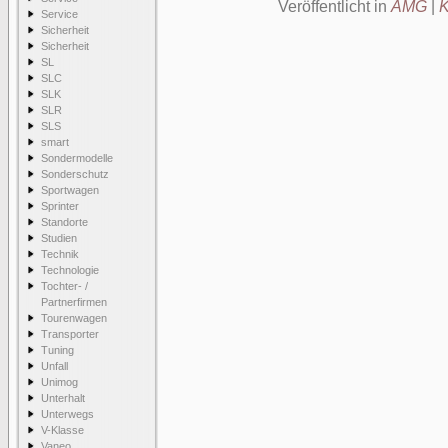
Veröffentlicht in
AMG
|
K
Service
Sicherheit
Sicherheit
SL
SLC
SLK
SLR
SLS
smart
Sondermodelle
Sonderschutz
Sportwagen
Sprinter
Standorte
Studien
Technik
Technologie
Tochter- /
Partnerfirmen
Tourenwagen
Transporter
Tuning
Unfall
Unimog
Unterhalt
Unterwegs
V-Klasse
Vaneo