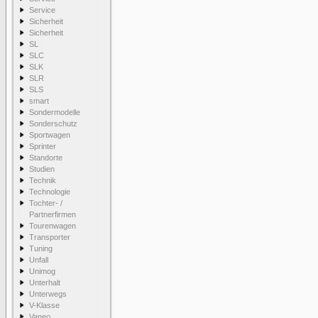
Service
Sicherheit
Sicherheit
SL
SLC
SLK
SLR
SLS
smart
Sondermodelle
Sonderschutz
Sportwagen
Sprinter
Standorte
Studien
Technik
Technologie
Tochter- /
Partnerfirmen
Tourenwagen
Transporter
Tuning
Unfall
Unimog
Unterhalt
Unterwegs
V-Klasse
Vaneo