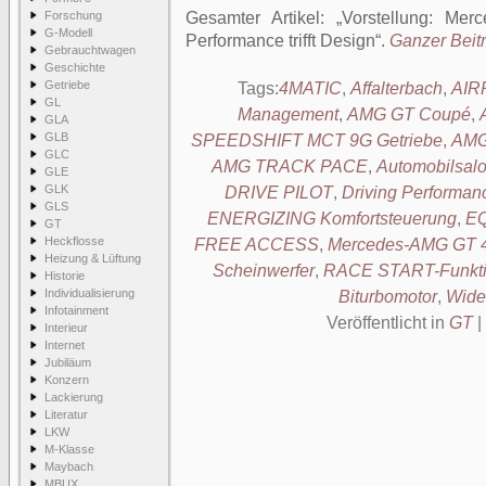
Forschung
Gesamter Artikel:
Vorstellung: Me
G-Modell
Performance trifft Design
.
Ganzer Beitr
Gebrauchtwagen
Geschichte
Getriebe
Tags:
4MATIC
,
Affalterbach
,
AIR
GL
Management
,
AMG GT Coupé
,
GLA
GLB
SPEEDSHIFT MCT 9G Getriebe
,
AMG
GLC
AMG TRACK PACE
,
Automobilsal
GLE
GLK
DRIVE PILOT
,
Driving Performan
GLS
ENERGIZING Komfortsteuerung
,
EQ
GT
Heckflosse
FREE ACCESS
,
Mercedes-AMG GT 4
Heizung & Lüftung
Scheinwerfer
,
RACE START-Funkt
Historie
Individualisierung
Biturbomotor
,
Wide
Infotainment
Veröffentlicht in
GT
|
Interieur
Internet
Jubiläum
Konzern
Lackierung
Literatur
LKW
M-Klasse
Maybach
MBUX