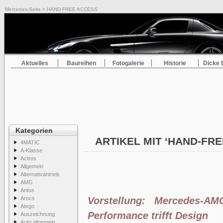
Mercedes-Seite
> HAND-FREE ACCESS
Aktuelles
Baureihen
Fotogalerie
Historie
Dicke 
Kategorien
ARTIKEL MIT ‘HAND-FR
4MATIC
A-Klasse
Actros
Allgemein
Alternativantrieb
AMG
Antos
Arocs
Vorstellung: Mercedes-A
Atego
Performance trifft Design
Auszeichnung
Auto allgemein