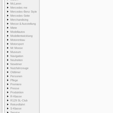
McLaren
Mercedes me
Mercedes-Benz Style
Mercedes-Seite
Merchandising
Messe & Ausstellung
Miete
Modellautos
Modellentwicklung
Motorenbau
Motorsport
Mr Moose
Museum
Navigation
Neuheiten
Newtimer
Nutzfahrzeuge
Oldtimer
Personen
Pflege
Premiere
Presse
Produktion
R-Klasse
R129 SL-Club
Rekordfahrt
S-Klasse
Service