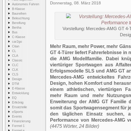
Donnerstag, 08. März 2018
Autonomes Fahren
B-Klasse
Baureihen
Beleuchtung
Bereifung
Bertha
Vorstellung: Mercedes-AMG GT 4-Tü
Bus
Desi
C-Klasse
car2go
Mehr Raum, mehr Power, mehr Gäns
Citan
CL
GT 4-Türer liefert Fahrerlebnisse i
CLA
die AMG Modellfamilie. Dabei knü
Classic
viertüriger Sportwagen aus Affalt
CLC
CLK
Erfolgsmodelle SLS und AMG GT an.
CLS
Mercedes-AMG entwickeltes Fahrze
Design
Design, hohen Komfort und heraus
DTM
E-Klasse
einem athletischen, viertürigen F
Entwicklung
mehr Raum und mehr Nutzungsmög
EQ
Erweiterung der AMG GT Familie d
Erlkönig
Ersatzteile
somit das Sportwagensegment für je
eSports
den täglichen Einsatz suchen, ab
Events
Performance von Mercedes-AMG ver
Finanzierung
(4475 Wörter, 24 Bilder)
Formel 1
Formel e