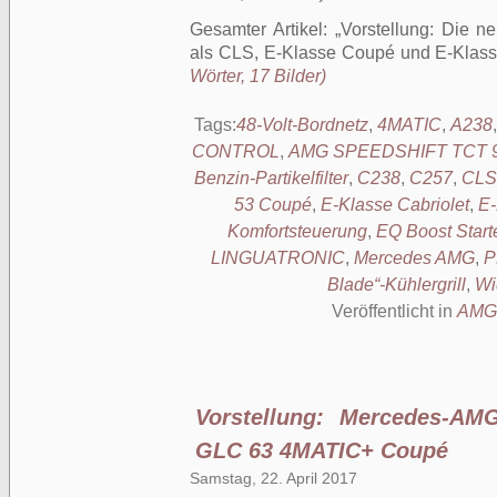
Gesamter Artikel:
Vorstellung: Die 
als CLS, E-Klasse Coupé und E-Klass
Wörter, 17 Bilder)
Tags:
48-Volt-Bordnetz
,
4MATIC
,
A238
CONTROL
,
AMG SPEEDSHIFT TCT 9
Benzin-Partikelfilter
,
C238
,
C257
,
CLS
53 Coupé
,
E-Klasse Cabriolet
,
E-
Komfortsteuerung
,
EQ Boost Start
LINGUATRONIC
,
Mercedes AMG
,
P
Blade“-Kühlergrill
,
Wi
Veröffentlicht in
AMG
Vorstellung: Mercedes-A
GLC 63 4MATIC+ Coupé
Samstag, 22. April 2017