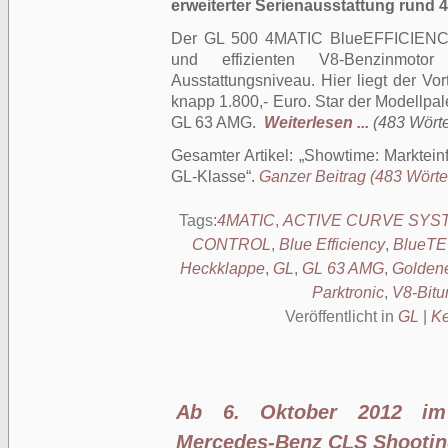
erweiterter Serienausstattung rund 4
Der GL 500 4MATIC BlueEFFICIENCY
und effizienten V8-Benzinmoto
Ausstattungsniveau. Hier liegt der Vo
knapp 1.800,- Euro. Star der Modellpa
GL 63 AMG.
Weiterlesen ...
(483 Wörter
Gesamter Artikel:
Showtime: Marktein
GL-Klasse
.
Ganzer Beitrag (483 Wörter
Tags:
4MATIC
,
ACTIVE CURVE SYS
CONTROL
,
Blue Efficiency
,
BlueT
Heckklappe
,
GL
,
GL 63 AMG
,
Golden
Parktronic
,
V8-Bitu
Veröffentlicht in
GL
|
Ke
Ab 6. Oktober 2012 i
Mercedes-Benz CLS Shootin