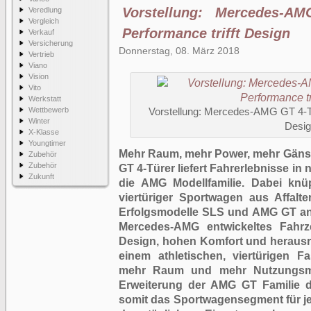
Vorstellung: Mercedes-A
Veredlung
Vergleich
Performance trifft Design
Verkauf
Versicherung
Donnerstag, 08. März 2018
Vertrieb
Viano
Vision
Vito
Werkstatt
Wettbewerb
Vorstellung: Mercedes-AMG GT 4-Tü
Winter
Desi
X-Klasse
Youngtimer
Mehr Raum, mehr Power, mehr Gäns
Zubehör
Zubehör
GT 4-Türer liefert Fahrerlebnisse i
Zukunft
die AMG Modellfamilie. Dabei knü
viertüriger Sportwagen aus Affalt
Erfolgsmodelle SLS und AMG GT an.
Mercedes-AMG entwickeltes Fahrze
Design, hohen Komfort und heraus
einem athletischen, viertürigen F
mehr Raum und mehr Nutzungsmög
Erweiterung der AMG GT Familie d
somit das Sportwagensegment für je