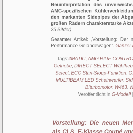
Neuinterpretation des unverwechs
AMG-spezifischen Kühlerverkleidun
den markanten Sidepipes der Abga
großen Rädern charakterstarke Akze
25 Bilder)
Gesamter Artikel:
Vorstellung: Der
Performance-Geländewagen
.
Ganzer B
Tags:
4MATIC
,
AMG RIDE CONTRO
Getriebe
,
DIRECT SELECT Wählheb
Select
,
ECO Start-Stopp-Funktion
,
G
MULTIBEAM LED Scheinwerfer
,
Sid
Biturbomotor
,
W463
,
W
Veröffentlicht in
G-Modell
Vorstellung: Die neuen Me
als CLS, E-Klasse Coupé und