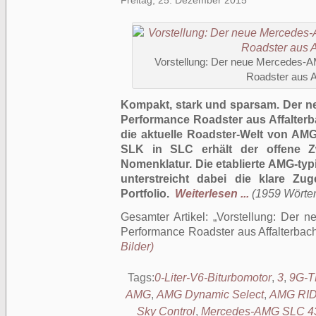
Freitag, 25. Dezember 2015
Vorstellung: Der neue Mercedes-
Roadster aus A
Kompakt, stark und sparsam. Der 
Performance Roadster aus Affalterba
die aktuelle Roadster-Welt von A
SLK in SLC erhält der offene Z
Nomenklatur. Die etablierte AMG-typ
unterstreicht dabei die klare Z
Portfolio.
Weiterlesen ...
(1959 Wörter,
Gesamter Artikel:
Vorstellung: Der 
Performance Roadster aus Affalterbac
Bilder)
Tags:
0-Liter-V6-Biturbomotor
,
3
,
9G-
AMG
,
AMG Dynamic Select
,
AMG RI
Sky Control
,
Mercedes-AMG SLC 4