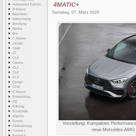
4MATIC+
Autonomes Fahren
B-Klasse
Samstag, 07. März 2020
Baureihen
Beleuchtung
Bereifung
Bertha
Bus
C-Klasse
car2go
Citan
CL
CLA
Classic
CLC
CLK
CLS
Design
DTM
E-Klasse
Entwicklung
EQ
Erlkönig
Ersatzteile
eSports
Events
Vorstellung: Kompaktes Performance
Finanzierung
neue Mercedes-AMG
Formel 1
Formel e