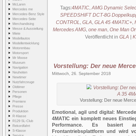
McLaren
Tags:
4MATIC
,
AMG Dynamic Selec
Mercedes me
Mercedes-Benz Style
SPEEDSHIFT DCT-8G Doppelkuppl
Mercedes-Seite
CONTROL
,
GLA
,
GLA 45 4MATIC+
,
Merchandising
Messe & Ausstellung
Mercedes AMG
,
one man
,
One Man On
Miete
Veröffentlicht in
GLA
|
K
Modellautos
Modellentwicklung
Motorenbau
Motorsport
Mr Moose
Museum
Vorstellung: Der neue Mer
Navigation
Neuheiten
Mittwoch, 26. September 2018
Newtimer
Nutzfahrzeuge
Oldtimer
Personen
Pflege
Vorstellung: Der neue Mer
Premiere
Presse
Produktion
Emotional, agil und digital: Merce
R-Klasse
4MATIC ein komplett neues Einstieg
R129 SL-Club
Performance. Es basiert 
Rekordfahrt
S-Klasse
Frontantriebsplattform und wird v
Service