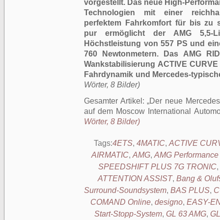
vorgestellt. Das neue High-Perform
Technologien mit einer reichha
perfektem Fahrkomfort für bis zu 
pur ermöglicht der AMG 5,5-Lit
Höchstleistung von 557 PS und e
760 Newtonmetern. Das AMG RID
Wankstabilisierung ACTIVE CURVE
Fahrdynamik und Mercedes-typisch
Wörter, 8 Bilder)
Gesamter Artikel:
Der neue Mercedes
auf dem Moscow International Automo
Wörter, 8 Bilder)
Tags:
4ETS
,
4MATIC
,
ACTIVE CUR
AIRMATIC
,
AMG
,
AMG Performance
SPEEDSHIFT PLUS 7G TRONIC
ATTENTION ASSIST
,
Bang & Olu
Surround-Soundsystem
,
BAS PLUS
,
C
COMAND Online
,
designo
,
EASY-EN
Start-Stopp-System
,
GL 63 AMG
,
GL