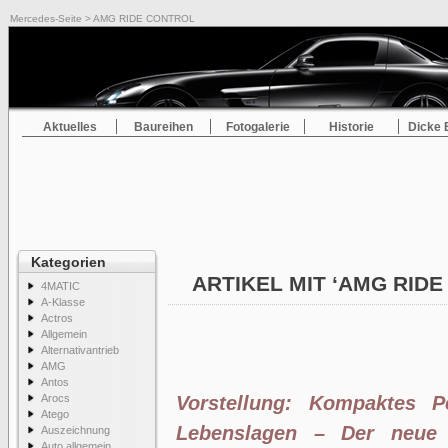
Mercedes-Seite
> AMG RIDE CONTROL
Aktuelles
Baureihen
Fotogalerie
Historie
Dicke 
Kategorien
ARTIKEL MIT ‘AMG RID
4MATIC
A-Klasse
Actros
Allgemein
Alternativantrieb
AMG
Antos
Arocs
Vorstellung: Kompaktes P
Atego
Lebenslagen – Der neue
Auszeichnung
Auto allgemein