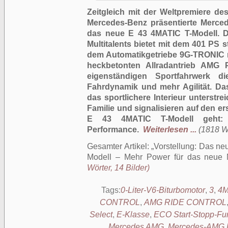
Zeitgleich mit der Weltpremiere d
Mercedes-Benz präsentierte Merced
das neue E 43 4MATIC T-Modell. D
Multitalents bietet mit dem 401 PS s
dem Automatikgetriebe 9G-TRONIC m
heckbetonten Allradantrieb AMG
eigenständigen Sportfahrwerk di
Fahrdynamik und mehr Agilität. Da
das sportlichere Interieur unterstr
Familie und signalisieren auf den e
E 43 4MATIC T-Modell geht: d
Performance.
Weiterlesen ...
(1818 Wö
Gesamter Artikel:
Vorstellung: Das n
Modell – Mehr Power für das neue Mu
Wörter, 14 Bilder)
Tags:
0-Liter-V6-Biturbomotor
,
3
,
4M
CONTROL
,
AMG RIDE CONTROL
Select
,
E-Klasse
,
ECO Start-Stopp-Fu
Mercedes AMG
,
Mercedes-AMG 