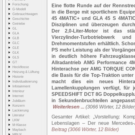
Forschung
Eine flotte Runde auf der Rennstr
G-Modell
in die Berge mit sportlichem Equi
Gebrauchtwagen
45 4MATIC+ und GLA 45 S 4MATIC+
Geschichte
Getriebe
Disziplinen und überzeugen durc
GL
Der 2,0-Liter-Motor ist das stä
GLA
Vierzylinder-Turbotriebwerk 
GLB
GLC
Drehmomentstufen erhältlich. Schon
GLE
PS mehr Leistung als der Vorgänger.
GLK
in deutlich höhere Fahrzeugklasse
GLS
Allradantrieb AMG Performance 4MA
GT
Heckflosse
Hinterachse per AMG TORQUE CONT
Heizung & Lüftung
die Basis für die Top-Traktion unte
Historie
macht dies ein neues Hintera
Individualisierung
Infotainment
Lamellenkupplungen verfügt, für 
Interieur
SPEEDSHIFT DCT 8G Doppelkupplungs
Internet
in Sekundenbruchteilen angepasst 
Jubiläum
Konzern
Weiterlesen ...
(3066 Wörter, 12 Bilder
Lackierung
Literatur
Gesamter Artikel:
Vorstellung: Kom
LKW
Lebenslagen – Der neue Mercede
M-Klasse
Beitrag (3066 Wörter, 12 Bilder)
Maybach
MBUX