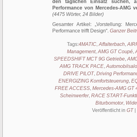
den täglichen Einsatz suchen, ab
Performance von Mercedes-AMG ver
(4475 Wörter, 24 Bilder)
Gesamter Artikel:
Vorstellung: Me
Performance trifft Design
.
Ganzer Beitr
Tags:
4MATIC
,
Affalterbach
,
AIR
Management
,
AMG GT Coupé
,
SPEEDSHIFT MCT 9G Getriebe
,
AMG
AMG TRACK PACE
,
Automobilsal
DRIVE PILOT
,
Driving Performan
ENERGIZING Komfortsteuerung
,
EQ
FREE ACCESS
,
Mercedes-AMG GT 4
Scheinwerfer
,
RACE START-Funkt
Biturbomotor
,
Wide
Veröffentlicht in
GT
|