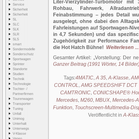
Liter-Vierzylinder-Turbomotor mi
Service
Rohbau, Fahrwerk, Allradantrie
Sicherheit
Feinabstimmung – jedes Detail w
Sicherheit
SL
ausgelegt, ohne dabei den Alltags
SLC
Fahrleistungen auf Sportwagen-Niv
SLK
in 4,7 Sekunden) und das spezifisc
SLR
SLS
Zugehörigkeit zur Performance Fami
smart
die Hot Hatch Bühne!
Weiterlesen ...
Sondermodelle
Sonderschutz
Gesamter Artikel:
Vorstellung: Der 
Sportwagen
Ganzer Beitrag (1991 Wörter, 14 Bilder
Sprinter
Standorte
Studien
Tags:
4MATIC
,
A 35
,
A-Klasse
,
AMG
Technik
Technologie
CONTROL
,
AMG SPEEDSHIFT DCT 7-
Tochter- /
CAMTRONIC
,
CONICSHAPE® Ho
Partnerfirmen
Tourenwagen
Mercedes
,
M260
,
MBUX
,
Mercedes-
Transporter
Funktion
,
Touchscreen-Multimedia-Dis
Tuning
Unfall
Veröffentlicht in
A-Klas
Unimog
Unterhalt
Unterwegs
V-Klasse
Vaneo