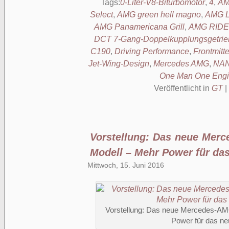
Tags:
0-Liter-V8-Biturbomotor
,
4
,
AM
Select
,
AMG green hell magno
,
AMG Li
AMG Panamericana Grill
,
AMG RID
DCT 7-Gang-Doppelkupplungsgetrie
C190
,
Driving Performance
,
Frontmitt
Jet-Wing-Design
,
Mercedes AMG
,
NAN
One Man One Eng
Veröffentlicht in
GT
|
Vorstellung: Das neue Mer
Modell – Mehr Power für das
Mittwoch, 15. Juni 2016
Vorstellung: Das neue Mercedes-AM
Power für das neu