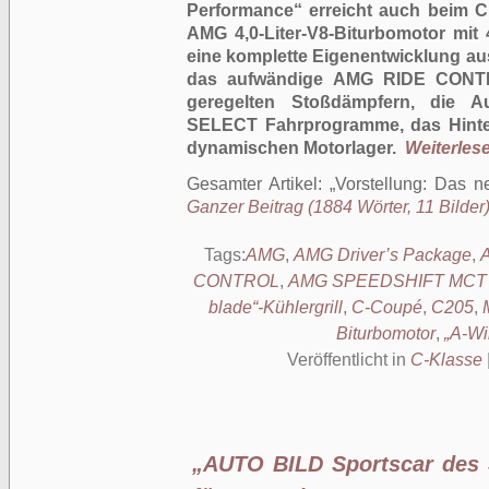
Performance“ erreicht auch beim C
AMG 4,0-Liter-V8-Biturbomotor mit
eine komplette Eigenentwicklung aus
das aufwändige AMG RIDE CONTRO
geregelten Stoßdämpfern, die
SELECT Fahrprogramme, das Hintera
dynamischen Motorlager.
Weiterlesen
Gesamter Artikel:
Vorstellung: Das
Ganzer Beitrag (1884 Wörter, 11 Bilder
Tags:
AMG
,
AMG Driver’s Package
,
CONTROL
,
AMG SPEEDSHIFT MCT 7-
blade“-Kühlergrill
,
C-Coupé
,
C205
,
Biturbomotor
,
„A-Wi
Veröffentlicht in
C-Klasse
„AUTO BILD Sportscar des 