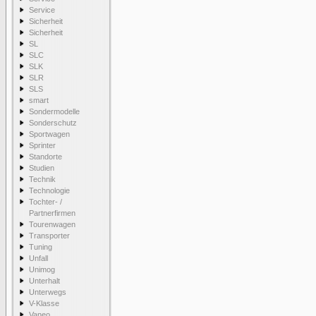
Service
Sicherheit
Sicherheit
SL
SLC
SLK
SLR
SLS
smart
Sondermodelle
Sonderschutz
Sportwagen
Sprinter
Standorte
Studien
Technik
Technologie
Tochter- /
Partnerfirmen
Tourenwagen
Transporter
Tuning
Unfall
Unimog
Unterhalt
Unterwegs
V-Klasse
Vaneo