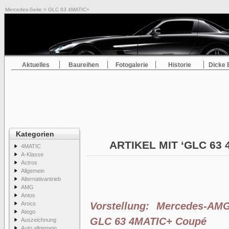
Mercedes-Seite
> GLC 63 4MATIC+
Aktuelles
Baureihen
Fotogalerie
Historie
Dicke 
Kategorien
ARTIKEL MIT ‘GLC 63
4MATIC
A-Klasse
Actros
Allgemein
Alternativantrieb
AMG
Antos
Arocs
Vorstellung: Mercedes-A
Atego
GLC 63 4MATIC+ Coupé
Auszeichnung
Auto allgemein