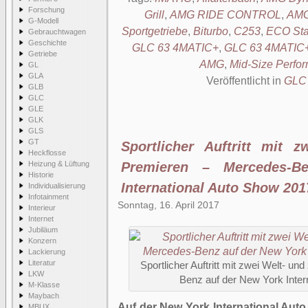
Forschung
Grill
,
AMG RIDE CONTROL
,
AMG
G-Modell
Sportgetriebe
,
Biturbo
,
C253
,
ECO Sta
Gebrauchtwagen
Geschichte
GLC 63 4MATIC+
,
GLC 63 4MATIC
Getriebe
AMG
,
Mid-Size Perf
GL
GLA
Veröffentlicht in
GLC
GLB
GLC
GLE
GLK
GLS
GT
Sportlicher Auftritt mit 
Heckflosse
Heizung & Lüftung
Premieren – Mercedes-B
Historie
International Auto Show 201
Individualisierung
Infotainment
Sonntag, 16. April 2017
Interieur
Internet
Jubiläum
Konzern
Lackierung
Literatur
Sportlicher Auftritt mit zwei Welt- 
LKW
Benz auf der New York Inter
M-Klasse
Maybach
Auf der New York International Aut
MBUX