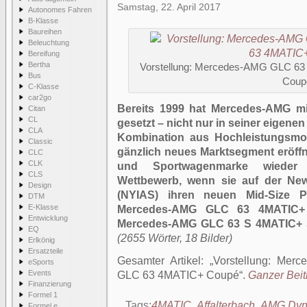
Samstag, 22. April 2017
Autonomes Fahren
B-Klasse
Baureihen
Beleuchtung
Bereifung
Bertha
Vorstellung: Mercedes-AMG GLC 6
Bus
Coup
C-Klasse
car2go
Bereits 1999 hat Mercedes-AMG mi
Citan
CL
gesetzt – nicht nur in seiner eigene
CLA
Kombination aus Hochleistungsmot
Classic
gänzlich neues Marktsegment eröffn
CLC
CLK
und Sportwagenmarke wieder
CLS
Wettbewerb, wenn sie auf der New
Design
(NYIAS) ihren neuen Mid-Size Pe
DTM
E-Klasse
Mercedes-AMG GLC 63 4MATIC
Entwicklung
Mercedes-AMG GLC 63 S 4MATIC+ 
EQ
(2655 Wörter, 18 Bilder)
Erlkönig
Ersatzteile
Gesamter Artikel:
Vorstellung: Me
eSports
Events
GLC 63 4MATIC+ Coupé
.
Ganzer Beitr
Finanzierung
Formel 1
Tags:
4MATIC
,
Affalterbach
,
AMG Dyna
Formel e