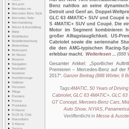
McLaren
Benz nahtlos an seine dynamische
Mercedes me
Detroit und Genf an. Doppel-Weltp
Mercedes-Benz Style
GLC 63 4MATIC+ SUV und Coupé s
Mercedes-Seite
Merchandising
S 4MATIC+ SUV und Coupé. Die ein
Messe & Ausstellung
Motor im Segment kombinieren h
Miete
großer Alltagstauglichkeit. US-Pr
Modellautos
Modellentwicklung
Cabriolet sowie die seriennahe S
Motorenbau
die den AMG-typischen Racing-Spi
Motorsport
erlebbar macht.
Weiterlesen ...
(888 W
Mr Moose
Museum
Gesamter Artikel:
Sportlicher Auft
Navigation
Neuheiten
Premieren – Mercedes-Benz auf der 
Newtimer
2017
.
Ganzer Beitrag (888 Wörter, 9 Bi
Nutzfahrzeuge
Oldtimer
Personen
Tags:
4MATIC
,
50 Years of Drivin
Pflege
Cabriolet
,
GLC 63 4MATIC+
,
GLC 63
Premiere
Presse
GT Concept
,
Mercees-Benz Cars
,
Mi
Produktion
Auto Show
,
NYIAS
,
Panamerican
R-Klasse
R129 SL-Club
Veröffentlicht in
Messe & Ausste
Rekordfahrt
S-Klasse
Service