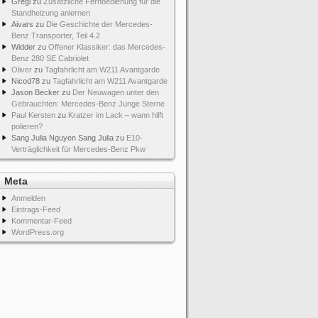
Gregi
zu
Zusätzliche Fernbedienung für die
Standheizung anlernen
Aivars
zu
Die Geschichte der Mercedes-
Benz Transporter, Teil 4.2
Widder
zu
Offener Klassiker: das Mercedes-
Benz 280 SE Cabriolet
Oliver
zu
Tagfahrlicht am W211 Avantgarde
Nicod78
zu
Tagfahrlicht am W211 Avantgarde
Jason Becker
zu
Der Neuwagen unter den
Gebrauchten: Mercedes-Benz Junge Sterne
Paul Kersten
zu
Kratzer im Lack – wann hilft
polieren?
Sang Julia Nguyen Sang Julia
zu
E10-
Verträglichkeit für Mercedes-Benz Pkw
Meta
Anmelden
Eintrags-Feed
Kommentar-Feed
WordPress.org