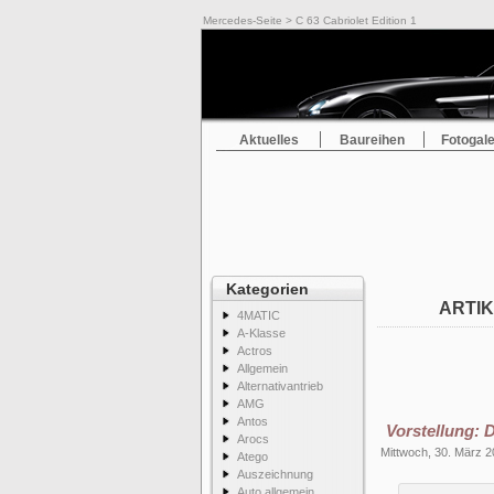
Mercedes-Seite
> C 63 Cabriolet Edition 1
Aktuelles
Baureihen
Fotogale
Kategorien
ARTIK
4MATIC
A-Klasse
Actros
Allgemein
Alternativantrieb
AMG
Antos
Vorstellung:
Arocs
Mittwoch, 30. März 
Atego
Auszeichnung
Auto allgemein