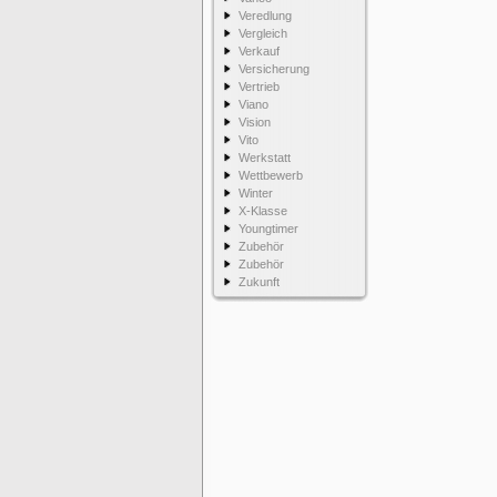
Veredlung
Vergleich
Verkauf
Versicherung
Vertrieb
Viano
Vision
Vito
Werkstatt
Wettbewerb
Winter
X-Klasse
Youngtimer
Zubehör
Zubehör
Zukunft