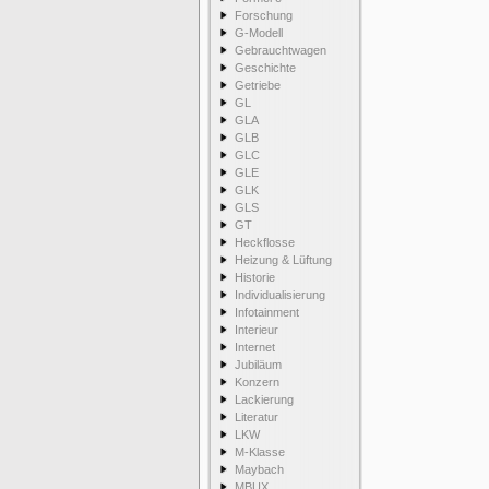
Forschung
G-Modell
Gebrauchtwagen
Geschichte
Getriebe
GL
GLA
GLB
GLC
GLE
GLK
GLS
GT
Heckflosse
Heizung & Lüftung
Historie
Individualisierung
Infotainment
Interieur
Internet
Jubiläum
Konzern
Lackierung
Literatur
LKW
M-Klasse
Maybach
MBUX