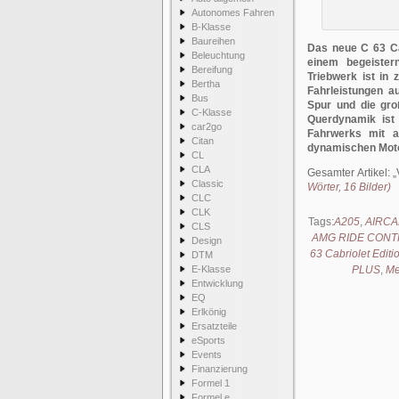
Autonomes Fahren
B-Klasse
Baureihen
Das neue C 63 Ca
Beleuchtung
einem begeistern
Bereifung
Triebwerk ist in
Bertha
Fahrleistungen au
Bus
Spur und die groß
C-Klasse
Querdynamik is
car2go
Fahrwerks mit ad
Citan
dynamischen Moto
CL
CLA
Gesamter Artikel:
Classic
Wörter, 16 Bilder)
CLC
CLK
Tags:
A205
,
AIRCA
CLS
AMG RIDE CON
Design
63 Cabriolet Editi
DTM
E-Klasse
PLUS
,
Me
Entwicklung
EQ
Erlkönig
Ersatzteile
eSports
Events
Finanzierung
Formel 1
Formel e