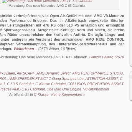
Vorstellung: Das neue Mercedes-AMG C 63 Cabriolet
briolet verknüpft intensives Open-Air-Gefühl mit dem AMG V8-Motor zu
den Performance-Erlebnis. Das in Affalterbach entwickelte Biturbo-
 zwei Leistungsstufen mit 476 PS oder 510 PS erhältlich und ermöglicht
f Sportwagenniveau. Ausgestellte Kotflügel vorn und hinten, die breite
en Räder unterstreichen den kraftvollen Auftritt. Die agile Längs- und
t unter anderem ein Verdienst des aufwändigen AMG RIDE CONTROL
aptiver Verstelldämpfung, des Hinterachs-Sperrdifferenzials und der
rlager.
Weiterlesen ...
(2678 Wörter, 16 Bilder)
Vorstellung: Das neue Mercedes-AMG C 63 Cabriolet
.
Ganzer Beitrag (2678
P-System
,
AIRSCARF
,
AMG Dynamic Select
,
AMG PERFORMANCE STUDIO
,
TROL
,
AMG SPEEDSHIFT MCT 7-Gang Sportgetriebe
,
ATTENTION ASSIST
,
C
on 1
,
C 63 S Cabriolet
,
C-Klasse Cabriolet
,
COLLISION PREVENTION ASSIST
rcedes-AMG C 63 Cabriolet
,
One Man One Engine
,
V8-Biturbomotor
Veröffentlicht in
C-Klasse
|
Keine Kommentare »