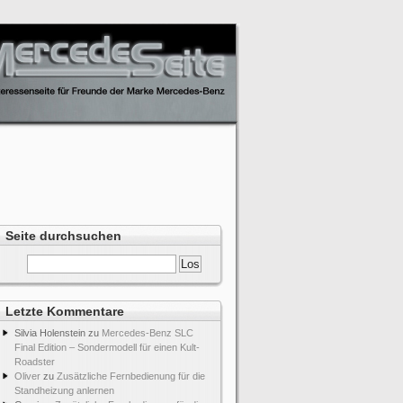
Seite durchsuchen
Letzte Kommentare
Silvia Holenstein
zu
Mercedes-Benz SLC
Final Edition – Sondermodell für einen Kult-
Roadster
Oliver
zu
Zusätzliche Fernbedienung für die
Standheizung anlernen