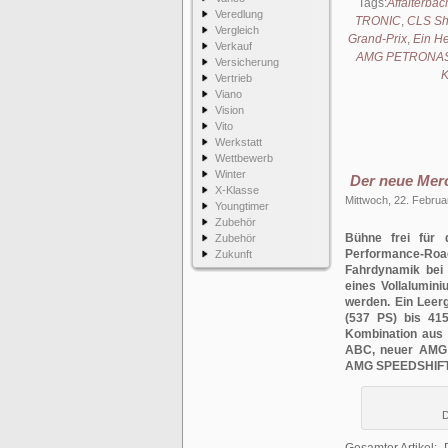
Tags:
Affalterbac
Veredlung
TRONIC
,
CLS Sh
Vergleich
Grand-Prix
,
Ein He
Verkauf
AMG PETRONA
Versicherung
K
Vertrieb
Viano
Vision
Vito
Werkstatt
Wettbewerb
Winter
Der neue Mer
X-Klasse
Mittwoch, 22. Februa
Youngtimer
Zubehör
Bühne frei fü
Zubehör
Performance-Ro
Zukunft
Fahrdynamik bei 
eines Vollalumi
werden. Ein Leer
(537 PS) bis 41
Kombination aus 
ABC, neuer AMG 
AMG SPEEDSHIFT 
D