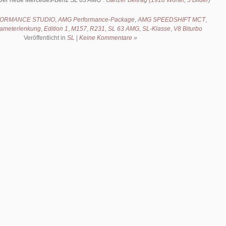
Der neue Mercedes-Benz SL 63 AMG
.
Ganzer Beitrag (1918 Wörter, 5 Bilder)
ORMANCE STUDIO
,
AMG Performance-Package
,
AMG SPEEDSHIFT MCT
,
ameterlenkung
,
Edition 1
,
M157
,
R231
,
SL 63 AMG
,
SL-Klasse
,
V8 Biturbo
Veröffentlicht in
SL
|
Keine Kommentare »