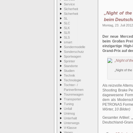
Service
Sicherheit
„Night of th
Sicherheit
SL
beim Deutsch
SLC
Montag, 23. Juli 2012
SLK
SLR
Der neue Merced
SLS
beim Großen Prei
smart
einzigartige Hi
Sondermodelle
Grand-Prix auf d
Sonderschutz
Sportwagen
Sprinter
Standorte
„Night of th
Studien
Technik
Technologie
Tochter- /
Als reizvolle Alte
Partnerfirmen
Shooting Brake Per
Tourenwagen
dagewesene Form 
Transporter
dem als Modensc
Tuning
PETRONAS Formel-
Unfall
Wörter, 10 Bilder)
Unimog
Gesamter Artikel:
Unterhalt
Deutschland-Grand
Unterwegs
V-Klasse
Vaneo