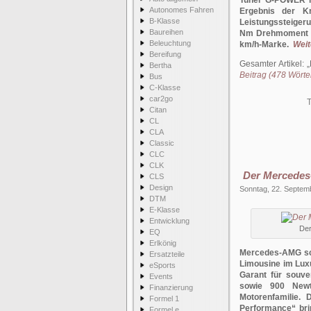
Tuner G-POWER h
Autonomes Fahren
Ergebnis der K
B-Klasse
Leistungssteiger
Baureihen
Nm Drehmoment ka
Beleuchtung
km/h-Marke.
Weit
Bereifung
Gesamter Artikel:
Bertha
Beitrag (478 Wörter
Bus
C-Klasse
car2go
T
Citan
CL
CLA
Classic
CLC
CLK
Der Mercedes
CLS
Design
Sonntag, 22. Septem
DTM
E-Klasse
Entwicklung
Der
EQ
Erlkönig
Mercedes-AMG sch
Ersatzteile
Limousine im Luxu
eSports
Garant für souve
Events
sowie 900 Newt
Finanzierung
Motorenfamilie. 
Formel 1
Performance“ bri
Formel e