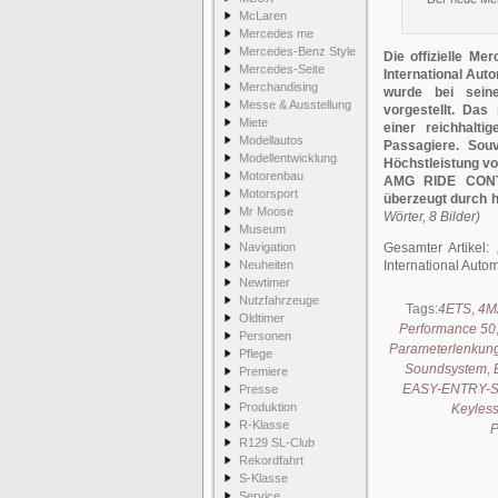
McLaren
Mercedes me
Mercedes-Benz Style
Die offizielle M
Mercedes-Seite
International Au
Merchandising
wurde bei seine
Messe & Ausstellung
vorgestellt. Das
Miete
einer reichhalt
Modellautos
Passagiere. Souv
Modellentwicklung
Höchstleistung v
Motorenbau
AMG RIDE CONTR
Motorsport
überzeugt durch 
Mr Moose
Wörter, 8 Bilder)
Museum
Navigation
Gesamter Artikel:
Neuheiten
International Auto
Newtimer
Nutzfahrzeuge
Tags:
4ETS
,
4M
Oldtimer
Performance 50
Personen
Parameterlenkun
Pflege
Soundsystem
,
Premiere
EASY-ENTRY-S
Presse
Produktion
Keyles
R-Klasse
P
R129 SL-Club
Rekordfahrt
S-Klasse
Service