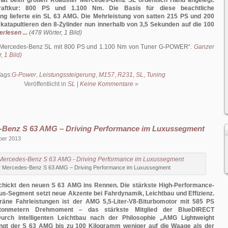
at beim großen Roadster Mercedes-Benz SL ordentlich Hand angelegt.
raftkur: 800 PS und 1.100 Nm. Die Basis für diese beachtliche
ung lieferte ein SL 63 AMG. Die Mehrleistung von satten 215 PS und 200
tapultieren den 8-Zylinder nun innerhalb von 3,5 Sekunden auf die 100
erlesen ...
(478 Wörter, 1 Bild)
Mercedes-Benz SL mit 800 PS und 1.100 Nm von Tuner G-POWER
.
Ganzer
, 1 Bild)
ags:
G-Power
,
Leistungssteigerung
,
M157
,
R231
,
SL
,
Tuning
Veröffentlicht in
SL
|
Keine Kommentare »
-Benz S 63 AMG – Driving Performance im Luxussegment
ber 2013
 Mercedes-Benz S 63 AMG – Driving Performance im Luxussegment
ickt den neuen S 63 AMG ins Rennen. Die stärkste High-Performance-
s-Segment setzt neue Akzente bei Fahrdynamik, Leichtbau und Effizienz.
räne Fahrleistungen ist der AMG 5,5-Liter-V8-Biturbomotor mit 585 PS
onmetern Drehmoment – das stärkste Mitglied der BlueDIRECT
Durch intelligenten Leichtbau nach der Philosophie „AMG Lightweight
ngt der S 63 AMG bis zu 100 Kilogramm weniger auf die Waage als der