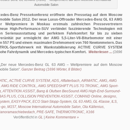
Automobile Salon
ercedes-Benz Pressekonferenz eröffnete den Pressetag auf dem Moscow
tomobile Salon 2012. Der neue Luxus-Offroader Mercedes-Benz GL 63 AMG
r Weltpremiere in Moskau erstmals zahlreichen Pressevertretern
 neue High-Performance-SUV verbindet faszinierende Technologien mit
igen Serienausstattung und perfektem Fahrkomfort für bis zu sieben
eränität pur ermöglicht der AMG 5,5-Liter-V8-Biturbomotor mit einer
on 557 PS und einem maximalen Drehmoment von 760 Newtonmetern. Das
OL-Sportfahrwerk mit Wankstabilisierung ACTIVE CURVE SYSTEM
hohe Fahrdynamik und Mercedes-typischen Komfort.
Weiterlesen ...
(1696
Der neue Mercedes-Benz GL 63 AMG – Weltpremiere auf dem Moscow
mobile Salon
.
Ganzer Beitrag (1696 Wörter, 8 Bilder)
ATIC
,
ACTIVE CURVE SYSTEM
,
ADS
,
Affalterbach
,
AIRMATIC
,
AMG
,
AMG
,
AMG RIDE CONTROL
,
AMG SPEEDSHIFT PLUS 7G TRONIC
,
AMG Sport-
g
,
ATTENTION ASSIST
,
Bang & Olufsen BeoSound AMG High-End-Surround-
BAS PLUS
,
COLLISION PREVENTION ASSIST
,
COMAND Online
,
designo
,
ystem
,
EASY-PACK
,
ECO Start-Stopp-System
,
GL 63 AMG
,
GL-Klasse
,
ILS
,
s-go
,
M157
,
Moscow International Automobile Salon
,
Ola Källenius
,
anoramaschiebedach
,
PRE-SAFE
,
THERMOTRONIC
,
X166
Veröffentlicht in
GL
|
Keine Kommentare »