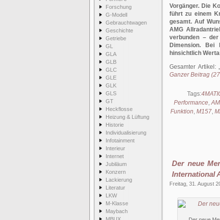
Vorgänger. Die K
Forschung
führt zu einem K
G-Modell
gesamt. Auf Wuns
Gebrauchtwagen
AMG Allradantrie
Geschichte
verbunden – der
Getriebe
Dimension. Bei
GL
hinsichtlich Werta
GLA
GLB
Gesamter Artikel:
GLC
Ganzer Beitrag (27
GLE
GLK
GLS
Tags:
4MATI
GT
Performance
,
AM
Heckflosse
Funktion
,
M157
,
M
Heizung & Lüftung
Historie
Individualisierung
Infotainment
Interieur
Internet
Der neue Me
Jubiläum
Konzern
International
Lackierung
Freitag, 31. August 
Literatur
LKW
M-Klasse
Maybach
MBUX
Der neue Me