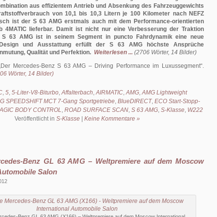
ombination aus effizientem Antrieb und Absenkung des Fahrzeuggewichts
raftstoffverbrauch von 10,1 bis 10,3 Litern je 100 Kilometer nach NEFZ
ch ist der S 63 AMG erstmals auch mit dem Performance-orientierten
b 4MATIC lieferbar. Damit ist nicht nur eine Verbesserung der Traktion
 S 63 AMG ist in seinem Segment in puncto Fahrdynamik eine neue
 Design und Ausstattung erfüllt der S 63 AMG höchste Ansprüche
nmutung, Qualität und Perfektion.
Weiterlesen ...
(2706 Wörter, 14 Bilder)
Der Mercedes-Benz S 63 AMG – Driving Performance im Luxussegment
.
06 Wörter, 14 Bilder)
C
,
5
,
5-Liter-V8-Biturbo
,
Affalterbach
,
AIRMATIC
,
AMG
,
AMG Lightweight
G SPEEDSHIFT MCT 7-Gang Sportgetriebe
,
BlueDIRECT
,
ECO Start-Stopp-
AGIC BODY CONTROL
,
ROAD SURFACE SCAN
,
S 63 AMG
,
S-Klasse
,
W222
Veröffentlicht in
S-Klasse
|
Keine Kommentare »
rcedes-Benz GL 63 AMG – Weltpremiere auf dem Moscow
 Automobile Salon
2012
rcedes-Benz GL 63 AMG (X166) – Weltpremiere auf dem Moscow International