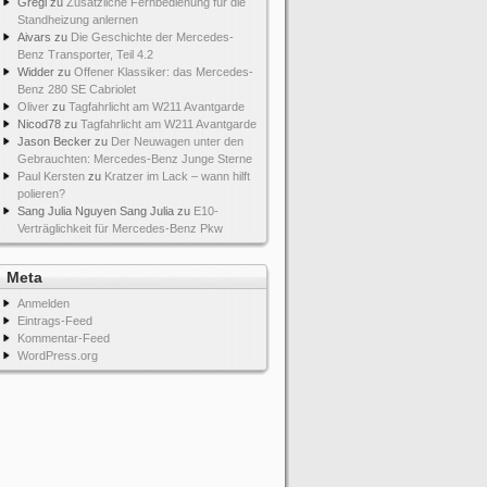
Gregi
zu
Zusätzliche Fernbedienung für die
Standheizung anlernen
Aivars
zu
Die Geschichte der Mercedes-
Benz Transporter, Teil 4.2
Widder
zu
Offener Klassiker: das Mercedes-
Benz 280 SE Cabriolet
Oliver
zu
Tagfahrlicht am W211 Avantgarde
Nicod78
zu
Tagfahrlicht am W211 Avantgarde
Jason Becker
zu
Der Neuwagen unter den
Gebrauchten: Mercedes-Benz Junge Sterne
Paul Kersten
zu
Kratzer im Lack – wann hilft
polieren?
Sang Julia Nguyen Sang Julia
zu
E10-
Verträglichkeit für Mercedes-Benz Pkw
Meta
Anmelden
Eintrags-Feed
Kommentar-Feed
WordPress.org