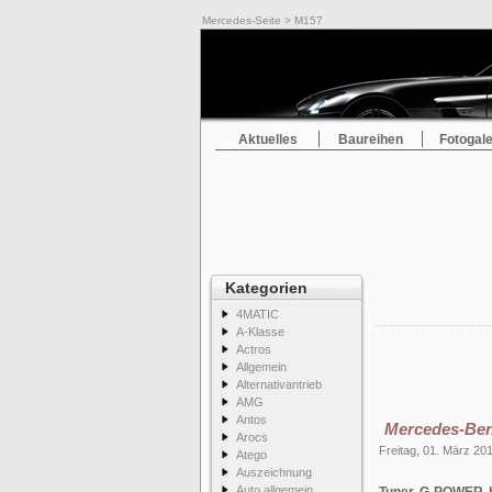
Mercedes-Seite
> M157
Aktuelles
Baureihen
Fotogale
Kategorien
4MATIC
A-Klasse
Actros
Allgemein
Alternativantrieb
AMG
Antos
Mercedes-Ben
Arocs
Freitag, 01. März 20
Atego
Auszeichnung
Auto allgemein