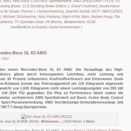
h
,
AMG
,
AMG RIDE CONTROL-Sportfahrwerk
,
AMG SPEEDSHIFT PLUS 7G
ooting Brake
,
CLS Shooting Brake Edition 1
,
David Coulthard
,
Deutschland-
rz für Kinder
,
Formel 1
,
Hockenheimring
,
Joachim Schidt
,
M157
,
MERCEDES
S
,
Michael Schumacher
,
Nico Rosberg
,
Night of the Stars
,
Norbert Haug
,
Ola
ällenius
,
TV-Spenden-Gala
,
V8 Biturbo
,
Weltpremiere
,
X218
Veröffentlicht in
Events
|
Keine Kommentare »
cedes-Benz SL 63 AMG
r 2012
r den neuen Mercedes-Benz SL 63 AMG:
Die Neuauflage des High-
adsters glänzt durch konsequenten Leichtbau, mehr Leistung und
um 30 Prozent reduziertem Kraftstoffverbrauch und Emissionen. Dank
nium-Rohbaus konnte das Fahrzeuggewicht um 125 Kilogramm abgesenkt
gewicht von 1.845 Kilogramm steht einem Leistungsangebot von 395 kW
5 kW (564 PS) gegenüber. Ein Plus an Performance bietet zudem die
weiter verfeinertem AMG Sportfahrwerk auf Basis Active Body Control
Sport-Parameterlenkung, AMG Hochleistungs-Verbundbremsanlage und
MCT 7-Gang-Sportgetriebe.
er neue SL 63 AMG (R231)
Weiterlesen ...
(1918 Wörter, 5 Bilder)