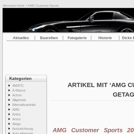
Mercedes-Seite
> AMG Customer Sports
Aktuelles
Baureihen
Fotogalerie
Historie
Dicke 
Kategorien
ARTIKEL MIT ‘AMG 
4MATIC
A-Klasse
GETA
Actros
Allgemein
Alternativantrieb
AMG
Antos
Arocs
Atego
Auszeichnung
AMG Customer Sports 20
Auto allgemein