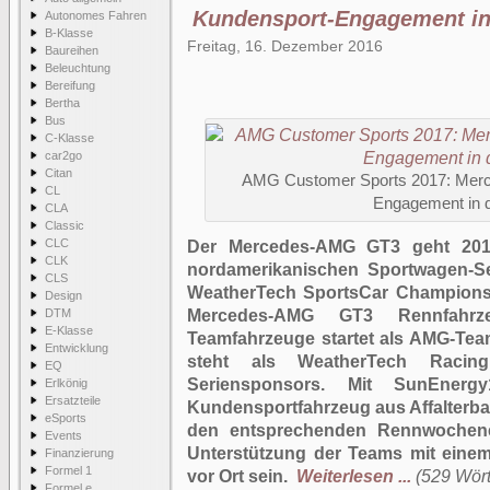
Kundensport-Engagement in
Autonomes Fahren
B-Klasse
Freitag, 16. Dezember 2016
Baureihen
Beleuchtung
Bereifung
Bertha
Bus
C-Klasse
car2go
Citan
AMG Customer Sports 2017: Mer
CL
Engagement in 
CLA
Classic
CLC
Der Mercedes-AMG GT3 geht 2017
CLK
nordamerikanischen Sportwagen-Se
CLS
WeatherTech SportsCar Championsh
Design
DTM
Mercedes-AMG GT3 Rennfahrz
E-Klasse
Teamfahrzeuge startet als AMG-Tea
Entwicklung
steht als WeatherTech Raci
EQ
Seriensponsors. Mit SunEnerg
Erlkönig
Ersatzteile
Kundensportfahrzeug aus Affalterbac
eSports
den entsprechenden Rennwochen
Events
Unterstützung der Teams mit eine
Finanzierung
Formel 1
vor Ort sein.
Weiterlesen ...
(529 Wört
Formel e