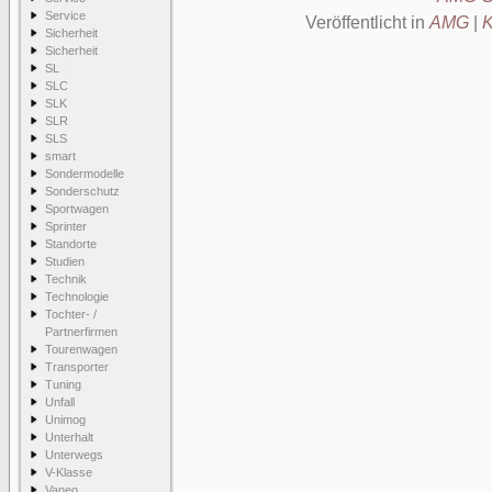
Service
Veröffentlicht in
AMG
|
K
Sicherheit
Sicherheit
SL
SLC
SLK
SLR
SLS
smart
Sondermodelle
Sonderschutz
Sportwagen
Sprinter
Standorte
Studien
Technik
Technologie
Tochter- /
Partnerfirmen
Tourenwagen
Transporter
Tuning
Unfall
Unimog
Unterhalt
Unterwegs
V-Klasse
Vaneo