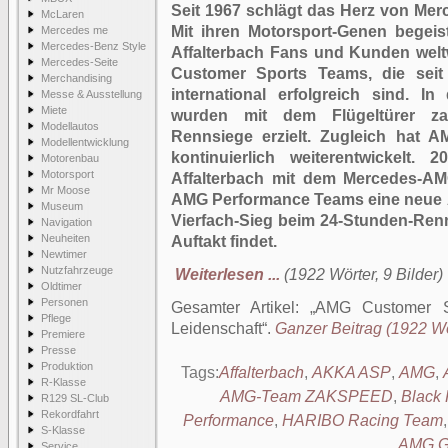
Seit 1967 schlägt das Herz von Me
McLaren
Mit ihren Motorsport-Genen begeis
Mercedes me
Mercedes-Benz Style
Affalterbach Fans und Kunden welt
Mercedes-Seite
Customer Sports Teams, die se
Merchandising
international erfolgreich sind. 
Messe & Ausstellung
Miete
wurden mit dem Flügeltürer zah
Modellautos
Rennsiege erzielt. Zugleich hat
Modellentwicklung
kontinuierlich weiterentwickelt. 
Motorenbau
Motorsport
Affalterbach mit dem Mercedes-A
Mr Moose
AMG Performance Teams eine neue Är
Museum
Vierfach-Sieg beim 24-Stunden-Ren
Navigation
Neuheiten
Auftakt findet.
Newtimer
Nutzfahrzeuge
Weiterlesen ...
(1922 Wörter, 9 Bilder)
Oldtimer
Personen
Gesamter Artikel:
AMG Customer S
Pflege
Leidenschaft
.
Ganzer Beitrag (1922 Wör
Premiere
Presse
Produktion
Tags:
Affalterbach
,
AKKA ASP
,
AMG
,
R-Klasse
AMG-Team ZAKSPEED
,
Black 
R129 SL-Club
Rekordfahrt
Performance
,
HARIBO Racing Team
S-Klasse
AMG 
Service