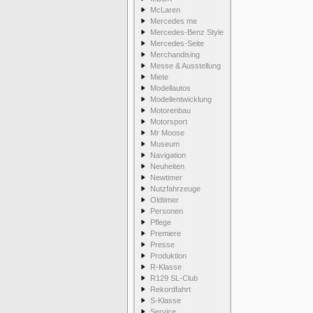
McLaren
Mercedes me
Mercedes-Benz Style
Mercedes-Seite
Merchandising
Messe & Ausstellung
Miete
Modellautos
Modellentwicklung
Motorenbau
Motorsport
Mr Moose
Museum
Navigation
Neuheiten
Newtimer
Nutzfahrzeuge
Oldtimer
Personen
Pflege
Premiere
Presse
Produktion
R-Klasse
R129 SL-Club
Rekordfahrt
S-Klasse
Service