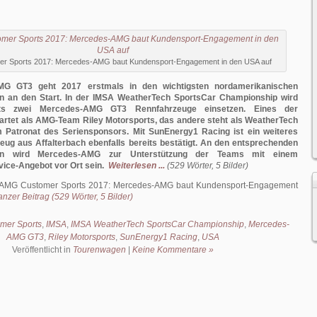
r Sports 2017: Mercedes-AMG baut Kundensport-Engagement in den USA auf
G GT3 geht 2017 erstmals in den wichtigsten nordamerikanischen
n an den Start. In der IMSA WeatherTech SportsCar Championship wird
rts zwei Mercedes-AMG GT3 Rennfahrzeuge einsetzen. Eines der
artet als AMG-Team Riley Motorsports, das andere steht als WeatherTech
 Patronat des Seriensponsors. Mit SunEnergy1 Racing ist ein weiteres
ug aus Affalterbach ebenfalls bereits bestätigt. An den entsprechenden
en wird Mercedes-AMG zur Unterstützung der Teams mit einem
ice-Angebot vor Ort sein.
Weiterlesen ...
(529 Wörter, 5 Bilder)
AMG Customer Sports 2017: Mercedes-AMG baut Kundensport-Engagement
nzer Beitrag (529 Wörter, 5 Bilder)
mer Sports
,
IMSA
,
IMSA WeatherTech SportsCar Championship
,
Mercedes-
AMG GT3
,
Riley Motorsports
,
SunEnergy1 Racing
,
USA
Veröffentlicht in
Tourenwagen
|
Keine Kommentare »