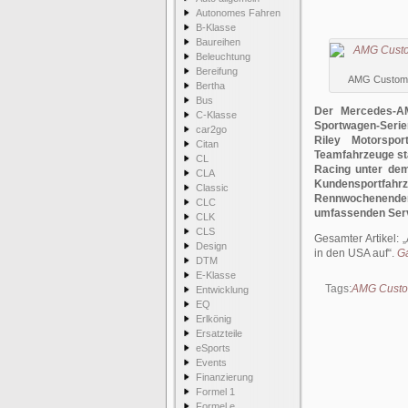
Autonomes Fahren
B-Klasse
Baureihen
Beleuchtung
Bereifung
AMG Custome
Bertha
Bus
Der Mercedes-AM
C-Klasse
Sportwagen-Serie
car2go
Riley Motorspo
Citan
Teamfahrzeuge st
CL
Racing unter dem
CLA
Kundensportfahrze
Classic
Rennwochenend
CLC
umfassenden Serv
CLK
CLS
Gesamter Artikel:
Design
in den USA auf
.
Ga
DTM
E-Klasse
Tags:
AMG Custo
Entwicklung
EQ
Erlkönig
Ersatzteile
eSports
Events
Finanzierung
Formel 1
Formel e