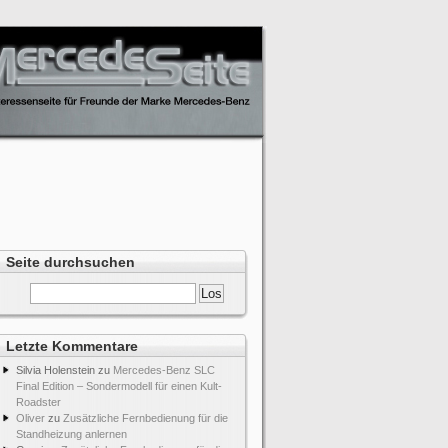
Seite durchsuchen
Letzte Kommentare
Silvia Holenstein
zu
Mercedes-Benz SLC
Final Edition – Sondermodell für einen Kult-
Roadster
Oliver
zu
Zusätzliche Fernbedienung für die
Standheizung anlernen