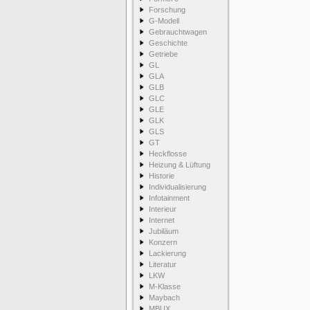
Forschung
G-Modell
Gebrauchtwagen
Geschichte
Getriebe
GL
GLA
GLB
GLC
GLE
GLK
GLS
GT
Heckflosse
Heizung & Lüftung
Historie
Individualisierung
Infotainment
Interieur
Internet
Jubiläum
Konzern
Lackierung
Literatur
LKW
M-Klasse
Maybach
MBUX