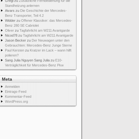
Gregi
zu
Zusätzliche Fernbedienung für die
Standheizung anlernen
Aivars
zu
Die Geschichte der Mercedes-
Benz Transporter, Teil 4.2
Widder
zu
Offener Klassiker: das Mercedes-
Benz 280 SE Cabriolet
Oliver
zu
Tagfahrlicht am W211 Avantgarde
Nicod78
zu
Tagfahrlicht am W211 Avantgarde
Jason Becker
zu
Der Neuwagen unter den
Gebrauchten: Mercedes-Benz Junge Sterne
Paul Kersten
zu
Kratzer im Lack – wann hilft
polieren?
Sang Julia Nguyen Sang Julia
zu
E10-
Verträglichkeit für Mercedes-Benz Pkw
Meta
Anmelden
Eintrags-Feed
Kommentar-Feed
WordPress.org