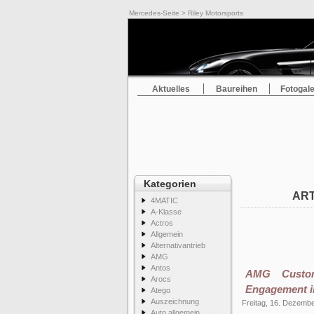
Mercedes-Seite
> Riley Motorsports
Aktuelles
Baureihen
Fotogale
Kategorien
ART
4MATIC
A-Klasse
Actros
Allgemein
Alternativantrieb
AMG
Antos
AMG Custom
Arocs
Engagement i
Atego
Auszeichnung
Freitag, 16. Dezemb
Auto allgemein