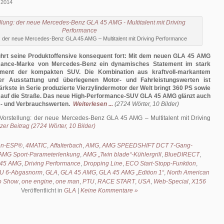
 2014
g: der neue Mercedes-Benz GLA 45 AMG – Multitalent mit Driving Performance
rt seine Produktoffensive konsequent fort: Mit dem neuen GLA 45 AMG
rmance-Marke von Mercedes-Benz ein dynamisches Statement im stark
ent der kompakten SUV. Die Kombination aus kraftvoll-markantem
ver Ausstattung und überlegenen Motor- und Fahrleistungswerten ist
tärkste in Serie produzierte Vierzylindermotor der Welt bringt 360 PS sowie
auf die Straße. Das neue High-Performance-SUV GLA 45 AMG glänzt auch
s- und Verbrauchswerten.
Weiterlesen ...
(2724 Wörter, 10 Bilder)
Vorstellung: der neue Mercedes-Benz GLA 45 AMG – Multitalent mit Driving
er Beitrag (2724 Wörter, 10 Bilder)
fen-ESP®
,
4MATIC
,
Affalterbach
,
AMG
,
AMG SPEEDSHIFT DCT 7-Gang-
AMG Sport-Parameterlenkung
,
AMG „Twin blade“-Kühlergrill
,
BlueDIRECT
,
 45 AMG
,
Driving Performance
,
Dropping Line
,
ECO Start-Stopp-Funktion
,
U 6-Abgasnorm
,
GLA
,
GLA 45 AMG
,
GLA 45 AMG „Edition 1“
,
North American
to Show
,
one engine
,
one man
,
PTU
,
RACE START
,
USA
,
Web-Special
,
X156
Veröffentlicht in
GLA
|
Keine Kommentare »