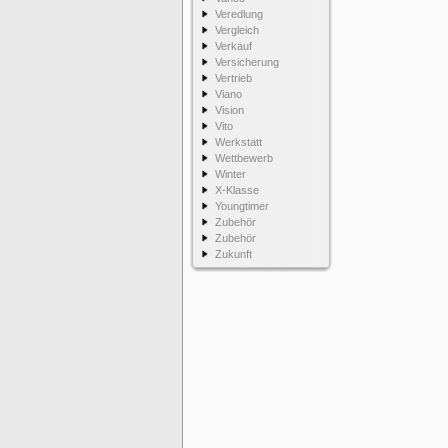
Veredlung
Vergleich
Verkauf
Versicherung
Vertrieb
Viano
Vision
Vito
Werkstatt
Wettbewerb
Winter
X-Klasse
Youngtimer
Zubehör
Zubehör
Zukunft