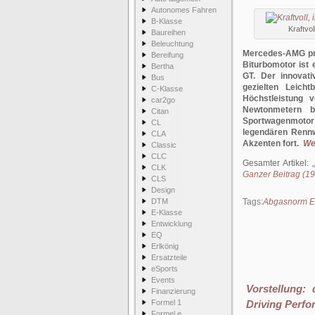
Autonomes Fahren
B-Klasse
Kraftvo
Baureihen
Beleuchtung
Mercedes-AMG prä
Bereifung
Biturbomotor ist
Bertha
GT. Der innovati
Bus
gezielten Leich
C-Klasse
Höchstleistung
car2go
Newtonmetern 
Citan
Sportwagenmotor 
CL
legendären Renn
CLA
Akzenten fort.
Wei
Classic
CLC
Gesamter Artikel:
CLK
Ganzer Beitrag (19
CLS
Design
DTM
Tags:
Abgasnorm 
E-Klasse
Entwicklung
EQ
Erlkönig
Ersatzteile
eSports
Events
Vorstellung:
Finanzierung
Formel 1
Driving Perf
Formel e