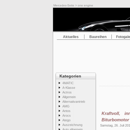
Mercedes-Seite
> one engine
Aktuelles
Baureihen
Fotogale
Kategorien
4MATIC
A-Klasse
Actros
Allgemein
Alternativantrieb
AMG
Antos
Kraftvoll, 
Arocs
Biturbomotor
Atego
Auszeichnung
Samstag, 26. Juli 20
Auto allgemein