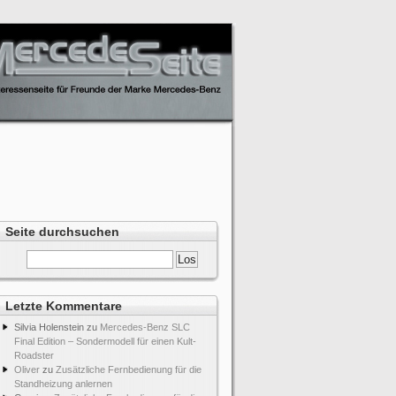
Seite durchsuchen
Letzte Kommentare
Silvia Holenstein
zu
Mercedes-Benz SLC
Final Edition – Sondermodell für einen Kult-
Roadster
Oliver
zu
Zusätzliche Fernbedienung für die
Standheizung anlernen