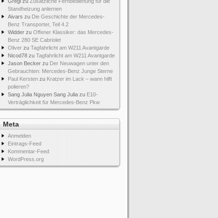
Gregi
zu
Zusätzliche Fernbedienung für die
Standheizung anlernen
Aivars
zu
Die Geschichte der Mercedes-
Benz Transporter, Teil 4.2
Widder
zu
Offener Klassiker: das Mercedes-
Benz 280 SE Cabriolet
Oliver
zu
Tagfahrlicht am W211 Avantgarde
Nicod78
zu
Tagfahrlicht am W211 Avantgarde
Jason Becker
zu
Der Neuwagen unter den
Gebrauchten: Mercedes-Benz Junge Sterne
Paul Kersten
zu
Kratzer im Lack – wann hilft
polieren?
Sang Julia Nguyen Sang Julia
zu
E10-
Verträglichkeit für Mercedes-Benz Pkw
Meta
Anmelden
Eintrags-Feed
Kommentar-Feed
WordPress.org