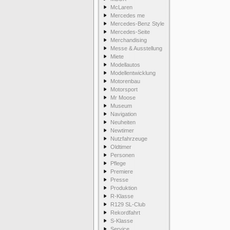
McLaren
Mercedes me
Mercedes-Benz Style
Mercedes-Seite
Merchandising
Messe & Ausstellung
Miete
Modellautos
Modellentwicklung
Motorenbau
Motorsport
Mr Moose
Museum
Navigation
Neuheiten
Newtimer
Nutzfahrzeuge
Oldtimer
Personen
Pflege
Premiere
Presse
Produktion
R-Klasse
R129 SL-Club
Rekordfahrt
S-Klasse
Service