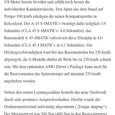
V8-Motor bereits bewährt und erfüllt noch besser die
individuellen Kundenwünsche. Den Spurt aus dem Stand auf
Tempo 100 km/h erledigen die neuen Kompaktsportler in
Rekordzeit: Der A 45 S 4MATIC+ benötigt dafür lediglich 3,9
Sekunden (CLA 45 S 4MATIC+: 4,0 Sekunden), das
Basismodell A 45 4MATIC+absolviert diese Disziplin in 4,0
Sekunden (CLA 45 4 MATIC+ in 4,1 Sekunden). Die
Höchstgeschwindigkeit wird bei den Basismodellen bei 250 km/h
abgeregelt, die S-Modelle dürfen ab Werk bis zu 270 km/h schnell
sein. Mit dem optionalen AMG Driver‘s Package kann auch für
die Basisvarianten das Spitzentempo auf maximal 270 km/h
angehoben werden.
Neben den reinen Leistungszahlen besticht das neue Triebwerk
durch sein spontanes Ansprechverhalten. Hierfür wurde der
Drehmomentverlauf aufwändig abgestimmt („Torque shaping“):
Der Maximalwert von 500 Nm (480 Nm in den Basisvarianten)