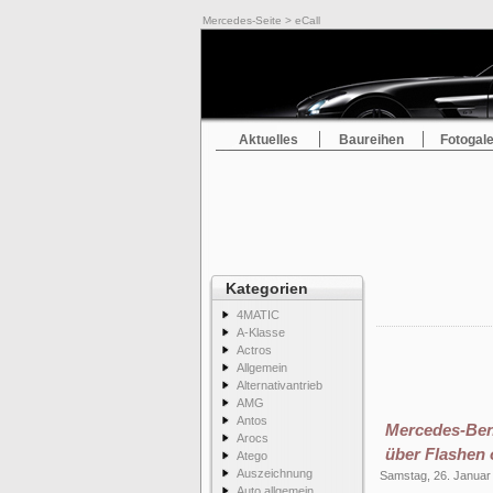
Mercedes-Seite
> eCall
Aktuelles
Baureihen
Fotogale
Kategorien
4MATIC
A-Klasse
Actros
Allgemein
Alternativantrieb
AMG
Antos
Mercedes-Ben
Arocs
über Flashen o
Atego
Auszeichnung
Samstag, 26. Januar
Auto allgemein