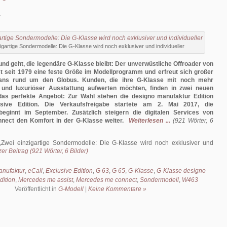
7
igartige Sondermodelle: Die G-Klasse wird noch exklusiver und individueller
d geht, die legendäre G-Klasse bleibt: Der unverwüstliche Offroader von
t seit 1979 eine feste Größe im Modellprogramm und erfreut sich großer
 Fans rund um den Globus. Kunden, die ihre G-Klasse mit noch mehr
til und luxuriöser Ausstattung aufwerten möchten, finden in zwei neuen
as perfekte Angebot: Zur Wahl stehen die designo manufaktur Edition
sive Edition. Die Verkaufsfreigabe startete am 2. Mai 2017, die
beginnt im September. Zusätzlich steigern die digitalen Services von
ect den Komfort in der G-Klasse weiter.
Weiterlesen ...
(921 Wörter, 6
Zwei einzigartige Sondermodelle: Die G-Klasse wird noch exklusiver und
er Beitrag (921 Wörter, 6 Bilder)
anufaktur
,
eCall
,
Exclusive Edition
,
G 63
,
G 65
,
G-Klasse
,
G-Klasse designo
dition
,
Mercedes me assist
,
Mercedes me connect
,
Sondermodell
,
W463
Veröffentlicht in
G-Modell
|
Keine Kommentare »