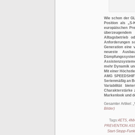
Wie schon der GL
Position als „S-
europäischen Pre
überzeugendem 
Alltagsbetrieb 
Anforderungen so
Generation eine 
neueste Ausbau
Dämpfungssys
Assistenzsysteme 
mehr Dynamik und
Mit einer Höchstl
AMG SPEEDSHIFT 
Serienmäßig an 
Variabilität bi
Charakterstärke 
Markenlook und d
Gesamter Artikel:
Bilder)
Tags:
4ETS
,
4M
PREVENTION ASS
Start-Stopp-Funk