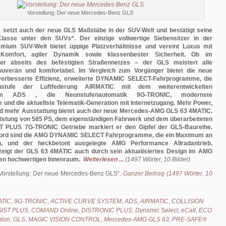
Vorstellung: Der neue Mercedes-Benz GLS
 setzt auch der neue GLS Maßstäbe in der SUV-Welt und bestätigt seine
Klasse unter den SUVs“. Der einzige vollwertige Siebensitzer in der
mium SUV-Welt bietet üppige Platzverhältnisse und vereint Luxus mit
Komfort, agiler Dynamik sowie klassenbester Sicherheit. Ob im
oder abseits des befestigten Straßennetzes – der GLS meistert alle
uverän und komfortabel. Im Vergleich zum Vorgänger bietet die neue
verbesserte Effizienz, erweiterte DYNAMIC SELECT-Fahrprogramme, die
stufe der Luftfederung AIRMATIC mit dem weiterentwickelten
tem ADS , die Neunstufenautomatik 9G-TRONIC, modernste
und die aktuellste Telematik-Generation mit Internetzugang. Mehr Power,
 mehr Ausstattung bietet auch der neue Mercedes-AMG GLS 63 4MATIC.
eistung von 585 PS, dem eigenständigen Fahrwerk und dem überarbeiteten
PLUS 7G-TRONIC Getriebe markiert er den Gipfel der GLS-Baureihe.
Bord sind die AMG DYNAMIC SELECT Fahrprogramme, die ein Maximum an
eten, und der heckbetont ausgelegte AMG Performance Allradantrieb.
zeigt der GLS 63 4MATIC auch durch sein aktualisiertes Design im AMG
en hochwertigen Innenraum.
Weiterlesen ...
(1497 Wörter, 10 Bilder)
Vorstellung: Der neue Mercedes-Benz GLS
.
Ganzer Beitrag (1497 Wörter, 10
ATIC
,
9G-TRONIC
,
ACTIVE CURVE SYSTEM
,
ADS
,
AIRMATIC
,
COLLISION
IST PLUS
,
COMAND Online
,
DISTRONIC PLUS
,
Dynamic Select
,
eCall
,
ECO
tion
,
GLS
,
MAGIC VISION CONTROL
,
Mercedes-AMG GLS 63
,
PRE-SAFE®