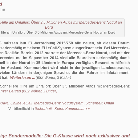
d
018
Hilfe am Unfallort: Über 3,5 Millionen Autos mit Mercedes-Benz Notruf an Bord
8 müssen laut EU-Verordnung 2015/758 alle neuen, ab diesem Datum
 serienmäßig mit einem EU eCall-System ausgerüstet sein. Bei Mercedes-
on Realität: Bereits 2012 startete der Mercedes-Benz Notruf, und mit der
ercedes me im September 2014 sind alle Baureihen serienmäßig damit
uell ist der Notruf in 35 Ländern in Europa verfügbar. Besonders hilfreich
l im Ausland: Kommuniziert wird nicht in der jeweiligen Landessprache,
vielen Ländern in derjenigen Sprache, die der Fahrer im Infotainment-
 hat.
Weiterlesen ...
(682 Wörter, 3 Bilder)
Schnellere Hilfe am Unfallort: Über 3,5 Millionen Autos mit Mercedes-Benz
nzer Beitrag (682 Wörter, 3 Bilder)
AND Online
,
eCall
,
Mercedes-Benz Notrufsystem
,
Sicherheit
,
Unfall
Veröffentlicht in
Sicherheit
|
Keine Kommentare »
tige Sondermodelle: Die G-Klasse wird noch exklusiver und