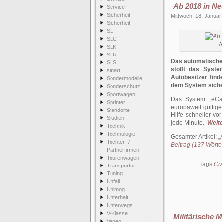
Ab 2018 in Ne
Service
Sicherheit
Mittwoch, 18. Januar
Sicherheit
SL
SLC
A
SLK
SLR
Das automatische 
SLS
stößt das Syste
smart
Autobesitzer find
Sondermodelle
dem System siche
Sonderschutz
Sportwagen
Das System „eCal
Sprinter
europaweit gültig
Standorte
Hilfe schneller vo
Studien
jede Minute.
Weite
Technik
Technologie
Gesamter Artikel:
Tochter- /
Beitrag (137 Wörter
Partnerfirmen
Tourenwagen
Tags:
Cr
Transporter
Tuning
Unfall
Unimog
Unterhalt
Unterwegs
V-Klasse
Militärische 
Vaneo