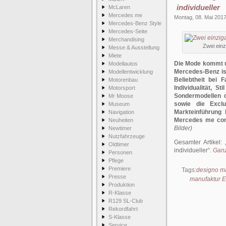
individueller
McLaren
Mercedes me
Montag, 08. Mai 201
Mercedes-Benz Style
Mercedes-Seite
Merchandising
Zwei einz
Messe & Ausstellung
Miete
Die Mode kommt un
Modellautos
Mercedes-Benz is
Modellentwicklung
Beliebtheit bei
Motorenbau
Individualität, S
Motorsport
Sondermodellen d
Mr Moose
sowie die Exclu
Museum
Markteinführung 
Navigation
Mercedes me conn
Neuheiten
Bilder)
Newtimer
Nutzfahrzeuge
Gesamter Artikel:
Oldtimer
individueller
.
Ganz
Personen
Pflege
Premiere
Tags:
designo m
Presse
manufaktur E
Produktion
R-Klasse
R129 SL-Club
Rekordfahrt
S-Klasse
Service