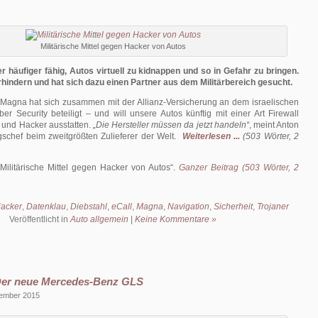
Militärische Mittel gegen Hacker von Autos
 häufiger fähig, Autos virtuell zu kidnappen und so in Gefahr zu bringen.
rhindern und hat sich dazu einen Partner aus dem Militärbereich gesucht.
r Magna hat sich zusammen mit der Allianz-Versicherung an dem israelischen
er Security beteiligt – und will unsere Autos künftig mit einer Art Firewall
und Hacker ausstatten.
„Die Hersteller müssen da jetzt handeln“
, meint Anton
gschef beim zweitgrößten Zulieferer der Welt.
Weiterlesen ...
(503 Wörter, 2
Militärische Mittel gegen Hacker von Autos
.
Ganzer Beitrag (503 Wörter, 2
acker
,
Datenklau
,
Diebstahl
,
eCall
,
Magna
,
Navigation
,
Sicherheit
,
Trojaner
Veröffentlicht in
Auto allgemein
|
Keine Kommentare »
 Der neue Mercedes-Benz GLS
vember 2015