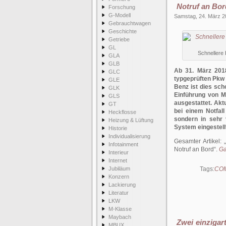
Notruf an Bor
Forschung
G-Modell
Samstag, 24. März 2
Gebrauchtwagen
Geschichte
Getriebe
GL
Schnellere 
GLA
GLB
Ab 31. März 201
GLC
typgeprüften Pkw
GLE
Benz ist dies sch
GLK
Einführung von M
GLS
ausgestattet. Akt
GT
bei einem Notfal
Heckflosse
sondern in sehr 
Heizung & Lüftung
System eingestellt
Historie
Individualisierung
Gesamter Artikel:
Infotainment
Notruf an Bord
.
Ga
Interieur
Internet
Jubiläum
Tags:
COM
Konzern
Lackierung
Literatur
LKW
M-Klasse
Maybach
Zwei einzigar
MBUX