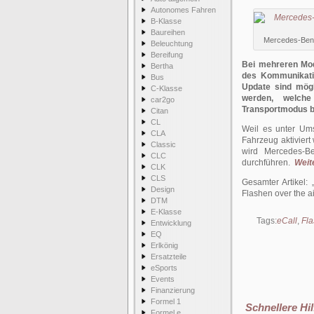
Autonomes Fahren
B-Klasse
Baureihen
Mercedes-Benz 
Beleuchtung
Bereifung
Bei mehreren Mod
Bertha
des Kommunikatio
Bus
Update sind mögl
C-Klasse
werden, welche
car2go
Transportmodus b
Citan
CL
Weil es unter Um
CLA
Fahrzeug aktiviert
Classic
wird Mercedes-B
CLC
durchführen.
Weite
CLK
CLS
Gesamter Artikel:
Design
Flashen over the ai
DTM
E-Klasse
Tags:
eCall
,
Fla
Entwicklung
EQ
Erlkönig
Ersatzteile
eSports
Events
Finanzierung
Formel 1
Schnellere Hi
Formel e