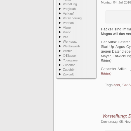
Montag, 04. Juli 2016
Veredlung
Vergleich
Verkauf
Versicherung
Vertrieb
Viano
Hacker sind immer
Vision
Magna will das ve
Vito
Werkstatt
Der Autozuliefere
Wettbewerb
Start-Up Argus Cyb
Winter
gegen Datendiebe 
X-Klasse
Mayer, Entwicklun
Youngtimer
Bilder)
Zubehör
Gesamter Artikel:
Zubehör
Bilder)
Zukunft
Tags:
App
,
Car-H
Vorstellung:
Donnerstag, 05. No