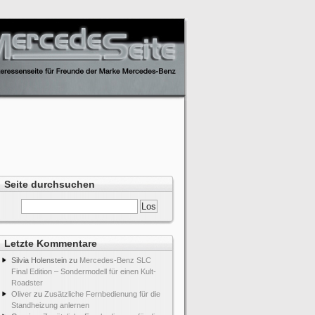
Seite durchsuchen
Letzte Kommentare
Silvia Holenstein
zu
Mercedes-Benz SLC
Final Edition – Sondermodell für einen Kult-
Roadster
Oliver
zu
Zusätzliche Fernbedienung für die
Standheizung anlernen