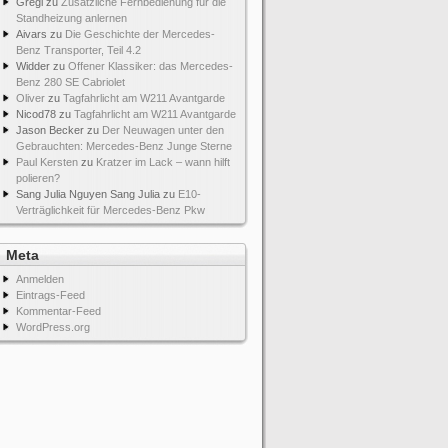
Gregi
zu
Zusätzliche Fernbedienung für die
Standheizung anlernen
Aivars
zu
Die Geschichte der Mercedes-
Benz Transporter, Teil 4.2
Widder
zu
Offener Klassiker: das Mercedes-
Benz 280 SE Cabriolet
Oliver
zu
Tagfahrlicht am W211 Avantgarde
Nicod78
zu
Tagfahrlicht am W211 Avantgarde
Jason Becker
zu
Der Neuwagen unter den
Gebrauchten: Mercedes-Benz Junge Sterne
Paul Kersten
zu
Kratzer im Lack – wann hilft
polieren?
Sang Julia Nguyen Sang Julia
zu
E10-
Verträglichkeit für Mercedes-Benz Pkw
Meta
Anmelden
Eintrags-Feed
Kommentar-Feed
WordPress.org