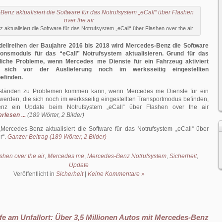
aktualisiert die Software für das Notrufsystem „eCall“ über Flashen over the air
ellreihen der Baujahre 2016 bis 2018 wird Mercedes-Benz die Software
nsmoduls für das “eCall” Notrufsystem aktualisieren. Grund für das
iche Probleme, wenn Mercedes me Dienste für ein Fahrzeug aktiviert
 sich vor der Auslieferung noch im werksseitig eingestellten
efinden.
ständen zu Problemen kommen kann, wenn Mercedes me Dienste für ein
 werden, die sich noch im werksseitig eingestellten Transportmodus befinden,
enz ein Update beim Notrufsystem „eCall“ über Flashen over the air
rlesen ...
(189 Wörter, 2 Bilder)
Mercedes-Benz aktualisiert die Software für das Notrufsystem „eCall“ über
r
.
Ganzer Beitrag (189 Wörter, 2 Bilder)
shen over the air
,
Mercedes me
,
Mercedes-Benz Notrufsystem
,
Sicherheit
,
Update
Veröffentlicht in
Sicherheit
|
Keine Kommentare »
lfe am Unfallort: Über 3,5 Millionen Autos mit Mercedes-Benz