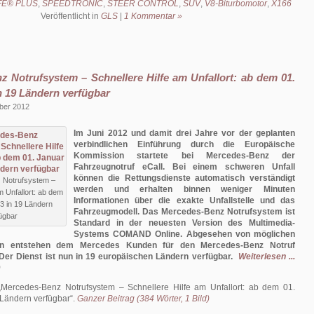
FE® PLUS
,
SPEEDTRONIC
,
STEER CONTROL
,
SUV
,
V8-Biturbomotor
,
X166
Veröffentlicht in
GLS
|
1 Kommentar »
 Notrufsystem – Schnellere Hilfe am Unfallort: ab dem 01.
n 19 Ländern verfügbar
ber 2012
Im Juni 2012 und damit drei Jahre vor der geplanten
verbindlichen Einführung durch die Europäische
Kommission startete bei Mercedes-Benz der
Fahrzeugnotruf eCall. Bei einem schweren Unfall
können die Rettungsdienste automatisch verständigt
 Notrufsystem –
werden und erhalten binnen weniger Minuten
m Unfallort: ab dem
Informationen über die exakte Unfallstelle und das
3 in 19 Ländern
Fahrzeugmodell. Das Mercedes-Benz Notrufsystem ist
ügbar
Standard in der neuesten Version des Multimedia-
Systems COMAND Online. Abgesehen von möglichen
ren entstehen dem Mercedes Kunden für den Mercedes-Benz Notruf
 Der Dienst ist nun in 19 europäischen Ländern verfügbar.
Weiterlesen ...
)
Mercedes-Benz Notrufsystem – Schnellere Hilfe am Unfallort: ab dem 01.
 Ländern verfügbar
.
Ganzer Beitrag (384 Wörter, 1 Bild)