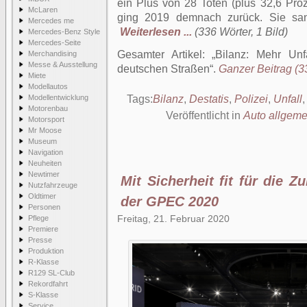
ein Plus von 28 Toten (plus 32,6 Proz
McLaren
ging 2019 demnach zurück. Sie san
Mercedes me
Weiterlesen ...
(336 Wörter, 1 Bild)
Mercedes-Benz Style
Mercedes-Seite
Gesamter Artikel:
Bilanz: Mehr Unf
Merchandising
Messe & Ausstellung
deutschen Straßen
.
Ganzer Beitrag (33
Miete
Modellautos
Modellentwicklung
Tags:
Bilanz
,
Destatis
,
Polizei
,
Unfall
Motorenbau
Veröffentlicht in
Auto allgeme
Motorsport
Mr Moose
Museum
Navigation
Neuheiten
Newtimer
Mit Sicherheit fit für die 
Nutzfahrzeuge
Oldtimer
der GPEC 2020
Personen
Freitag, 21. Februar 2020
Pflege
Premiere
Presse
Produktion
R-Klasse
R129 SL-Club
Rekordfahrt
S-Klasse
Service