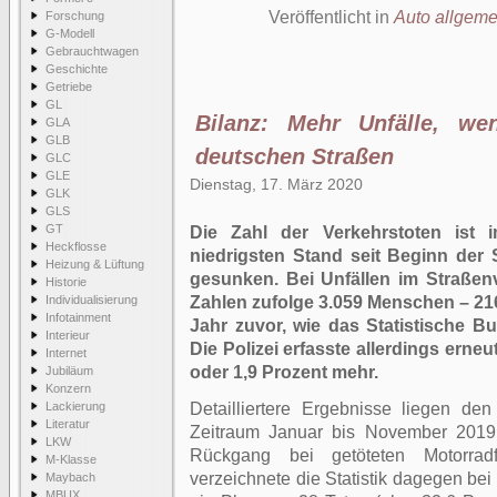
Veröffentlicht in
Auto allgeme
Forschung
G-Modell
Gebrauchtwagen
Geschichte
Getriebe
GL
Bilanz: Mehr Unfälle, wen
GLA
GLB
deutschen Straßen
GLC
GLE
Dienstag, 17. März 2020
GLK
GLS
GT
Die Zahl der Verkehrstoten ist
Heckflosse
niedrigsten Stand seit Beginn der 
Heizung & Lüftung
gesunken. Bei Unfällen im Straßen
Historie
Individualisierung
Zahlen zufolge 3.059 Menschen – 216
Infotainment
Jahr zuvor, wie das Statistische B
Interieur
Die Polizei erfasste allerdings erneu
Internet
oder 1,9 Prozent mehr.
Jubiläum
Konzern
Lackierung
Detailliertere Ergebnisse liegen de
Literatur
Zeitraum Januar bis November 2019 
LKW
Rückgang bei getöteten Motorradf
M-Klasse
verzeichnete die Statistik dagegen bei
Maybach
MBUX