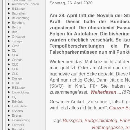
Sonntag, 26. April 2020
Autonomes Fahren
B-Klasse
Baureihen
Am 28. April tritt die Novelle der 
Beleuchtung
Kraft. Dieser hatte der Bundes
Bereifung
zugestimmt. Die überarbeitet Fass
Bertha
Bus
Folgen für Autofahrer. Die bisheri
C-Klasse
wurden erheblich verschärft. So ka
car2go
Tempoüberschreitungen ein 
Citan
CL
Falschparker müssen nun mit Punkt
CLA
Classic
Wir kennen das: Mal kurz nicht auf d
CLC
man geblitzt. Oder am Abend nach e
CLK
irgendwie auf der Ecke geparkt. Diese
CLS
Design
April nun richtig Geld. Dann tritt die
DTM
(StVO) in Kraft. Für Sie haben w
E-Klasse
zusammengefasst.
Weiterlesen ...
(67
Entwicklung
EQ
Gesamter Artikel:
Zu schnell, falsch 
Erlkönig
Ersatzteile
wird jetzt alles richtig teuer!
.
Ganzer Bei
eSports
Events
Tags:
Bussgeld
,
Bußgeldkatalog
,
Fahr
Finanzierung
Formel 1
Rettungsgasse
,
Si
Formel e