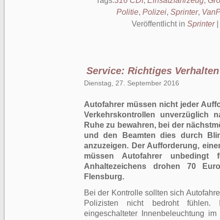
Tags:
316 CDI
,
Einsatzfahrzeug
,
Gro
Politie
,
Polizei
,
Sprinter
,
VanP
Veröffentlicht in
Sprinter
Service: Richtiges Verhalten 
Dienstag, 27. September 2016
Autofahrer müssen nicht jeder Auff
Verkehrskontrollen unverzüglich n
Ruhe zu bewahren, bei der nächstm
und den Beamten dies durch Bli
anzuzeigen. Der Aufforderung, eine
müssen Autofahrer unbedingt f
Anhaltezeichens drohen 70 Eur
Flensburg.
Bei der Kontrolle sollten sich Autofahr
Polizisten nicht bedroht fühlen.
eingeschalteter Innenbeleuchtung im