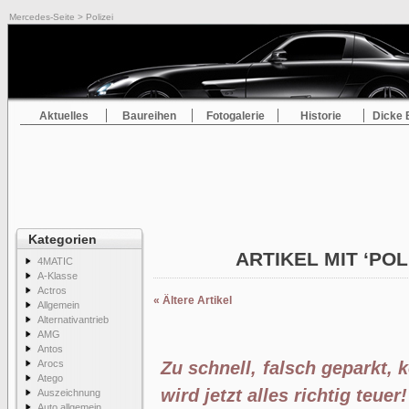
Mercedes-Seite
> Polizei
Aktuelles
Baureihen
Fotogalerie
Historie
Dicke 
Kategorien
ARTIKEL MIT ‘POL
4MATIC
A-Klasse
Actros
« Ältere Artikel
Allgemein
Alternativantrieb
AMG
Antos
Arocs
Zu schnell, falsch geparkt,
Atego
wird jetzt alles richtig teuer!
Auszeichnung
Auto allgemein