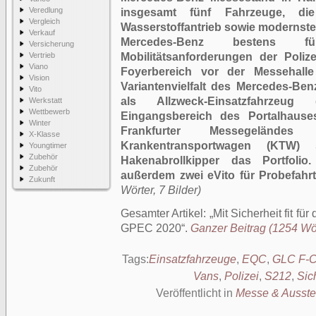
Veredlung
insgesamt fünf Fahrzeuge, die
Vergleich
Wasserstoffantrieb sowie modernste
Verkauf
Mercedes-Benz bestens fü
Versicherung
Vertrieb
Mobilitätsanforderungen der Poliz
Viano
Foyerbereich vor der Messehall
Vision
Variantenvielfalt des Mercedes-Be
Vito
als Allzweck-Einsatzfahrzeu
Werkstatt
Wettbewerb
Eingangsbereich des Portalhaus
Winter
Frankfurter Messegelände
X-Klasse
Krankentransportwagen (KTW)
Youngtimer
Zubehör
Hakenabrollkipper das Portfoli
Zubehör
außerdem zwei eVito für Probefahrt
Zukunft
Wörter, 7 Bilder)
Gesamter Artikel:
Mit Sicherheit fit fü
GPEC 2020
.
Ganzer Beitrag (1254 Wört
Tags:
Einsatzfahrzeuge
,
EQC
,
GLC F-
Vans
,
Polizei
,
S212
,
Sic
Veröffentlicht in
Messe & Ausste