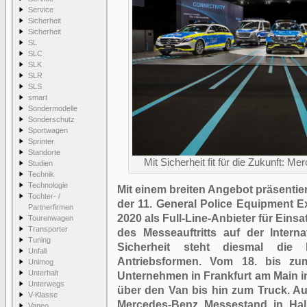
Service
Sicherheit
Sicherheit
SL
SLC
SLK
SLR
SLS
smart
Sondermodelle
Sonderschutz
Sportwagen
Sprinter
Standorte
Mit Sicherheit fit für die Zukunft:
Studien
Technik
Technologie
Mit einem breiten Angebot präsentie
Tochter- /
der 11. General Police Equipment 
Partnerfirmen
2020 als Full-Line-Anbieter für Einsa
Tourenwagen
Transporter
des Messeauftritts auf der Intern
Tuning
Sicherheit steht diesmal die 
Unfall
Antriebsformen. Vom 18. bis zum
Unimog
Unterhalt
Unternehmen in Frankfurt am Main 
Unterwegs
über den Van bis hin zum Truck. A
V-Klasse
Mercedes-Benz Messestand in Hall
Vaneo