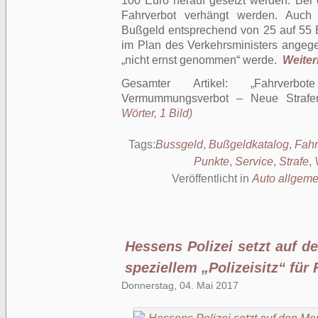
100 Euro herauf gesetzt werden. Bei
Fahrverbot verhängt werden. Auch 
Bußgeld entsprechend von 25 auf 55 
im Plan des Verkehrsministers angeg
„nicht ernst genommen“ werde.
Weiterl
Gesamter Artikel:
Fahrverb
Vermummungsverbot – Neue Strafe
Wörter, 1 Bild)
Tags:
Bussgeld
,
Bußgeldkatalog
,
Fahr
Punkte
,
Service
,
Strafe
,
Veröffentlicht in
Auto allgeme
Hessens Polizei setzt auf d
speziellem „Polizeisitz“ für
Donnerstag, 04. Mai 2017