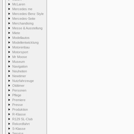
McLaren
Mercedes me
Mercedes-Benz Style
Mercedes-Seite
Merchandising
Messe & Ausstellung
Miete
Modellautos
Modellentwicklung
Motorenbau
Motorsport
Mr Moose
Museum
Navigation
Neuheiten
Newtimer
Nutzfahrzeuge
Oldtimer
Personen
Pflege
Premiere
Presse
Produktion
R-Klasse
R129 SL-Club
Rekordfahrt
S-Klasse
Service