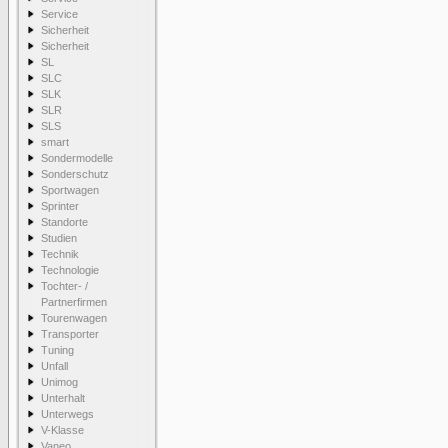
Service
Sicherheit
Sicherheit
SL
SLC
SLK
SLR
SLS
smart
Sondermodelle
Sonderschutz
Sportwagen
Sprinter
Standorte
Studien
Technik
Technologie
Tochter- /
Partnerfirmen
Tourenwagen
Transporter
Tuning
Unfall
Unimog
Unterhalt
Unterwegs
V-Klasse
Vaneo