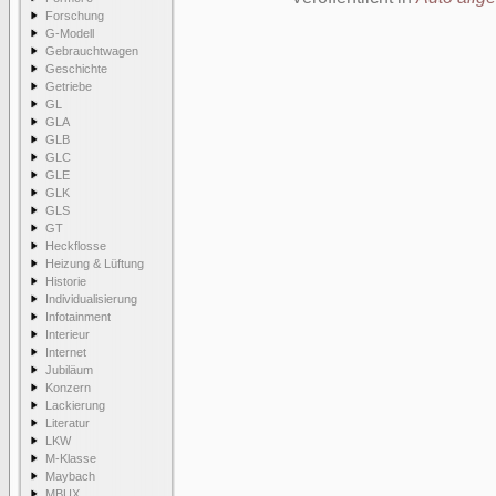
Forschung
G-Modell
Gebrauchtwagen
Geschichte
Getriebe
GL
GLA
GLB
GLC
GLE
GLK
GLS
GT
Heckflosse
Heizung & Lüftung
Historie
Individualisierung
Infotainment
Interieur
Internet
Jubiläum
Konzern
Lackierung
Literatur
LKW
M-Klasse
Maybach
MBUX