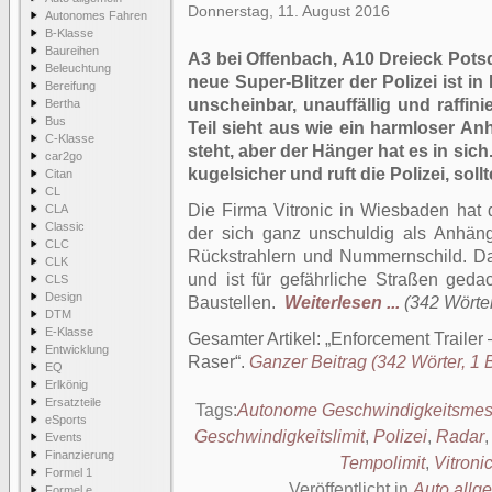
Donnerstag, 11. August 2016
Autonomes Fahren
B-Klasse
Baureihen
A3 bei Offenbach, A10 Dreieck Pot
Beleuchtung
neue Super-Blitzer der Polizei ist 
Bereifung
unscheinbar, unauffällig und raffini
Bertha
Bus
Teil sieht aus wie ein harmloser An
C-Klasse
steht, aber der Hänger hat es in sich
car2go
kugelsicher und ruft die Polizei, sol
Citan
CL
Die Firma Vitronic in Wiesbaden hat 
CLA
Classic
der sich ganz unschuldig als Anhänge
CLC
Rückstrahlern und Nummernschild. Da
CLK
und ist für gefährliche Straßen geda
CLS
Design
Baustellen.
Weiterlesen ...
(342 Wörter
DTM
E-Klasse
Gesamter Artikel:
Enforcement Trailer 
Entwicklung
Raser
.
Ganzer Beitrag (342 Wörter, 1 B
EQ
Erlkönig
Ersatzteile
Tags:
Autonome Geschwindigkeitsme
eSports
Geschwindigkeitslimit
,
Polizei
,
Radar
Events
Finanzierung
Tempolimit
,
Vitroni
Formel 1
Veröffentlicht in
Auto allg
Formel e