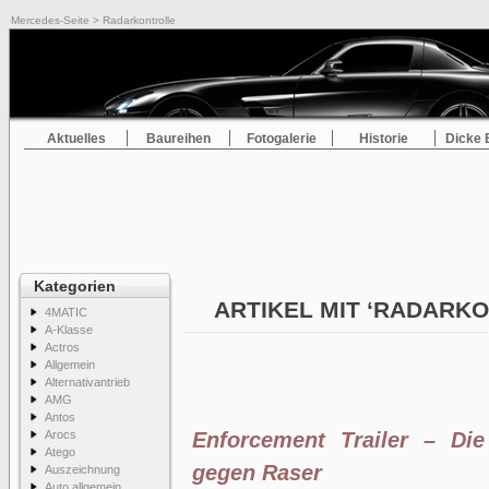
Mercedes-Seite
> Radarkontrolle
Aktuelles
Baureihen
Fotogalerie
Historie
Dicke 
Kategorien
ARTIKEL MIT ‘RADARK
4MATIC
A-Klasse
Actros
Allgemein
Alternativantrieb
AMG
Antos
Arocs
Enforcement Trailer – Die
Atego
gegen Raser
Auszeichnung
Auto allgemein