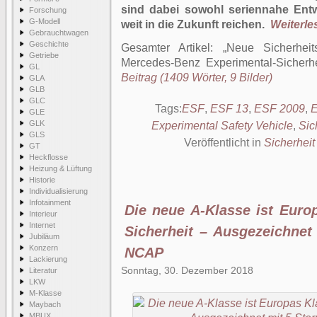
sind dabei sowohl seriennahe Entw
Forschung
G-Modell
weit in die Zukunft reichen.
Weiterles
Gebrauchtwagen
Geschichte
Gesamter Artikel:
Neue Sicherheit
Getriebe
Mercedes-Benz Experimental-Sicherh
GL
Beitrag (1409 Wörter, 9 Bilder)
GLA
GLB
GLC
Tags:
ESF
,
ESF 13
,
ESF 2009
,
E
GLE
GLK
Experimental Safety Vehicle
,
Sic
GLS
Veröffentlicht in
Sicherheit
GT
Heckflosse
Heizung & Lüftung
Historie
Individualisierung
Infotainment
Die neue A-Klasse ist Euro
Interieur
Internet
Sicherheit – Ausgezeichnet
Jubiläum
Konzern
NCAP
Lackierung
Sonntag, 30. Dezember 2018
Literatur
LKW
M-Klasse
Maybach
MBUX