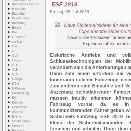
ESF 2019
Autonomes Fahren
B-Klasse
Freitag, 05. Juli 2019
Baureihen
Beleuchtung
Bereifung
Bertha
Bus
C-Klasse
Neue Sicherheitsideen für eine n
car2go
Experimental-Sicherheit
Citan
CL
Elektrische Antriebe und voll
CLA
Classic
Schlüsseltechnologien der Mobili
CLC
verändern sich die Anforderungen an
CLK
Denn zum einen erfordern die viel
CLS
Design
Innenraum solcher Fahrzeuge eine
DTM
zum anderen sind Empathie und Vert
E-Klasse
Akzeptanz selbstfahrender Fahrze
Entwicklung
müssen intuitiv erkennen können
EQ
Erlkönig
Fahrzeug vorhat, da es in 
Ersatzteile
kommunizierenden Fahrer geben wir
eSports
Sicherheits-Fahrzeug ESF 2019 ze
Events
Finanzierung
Ideen die Sicherheitsexperten
Formel 1
forschen und arbeiten. Unter dem 
Formel e