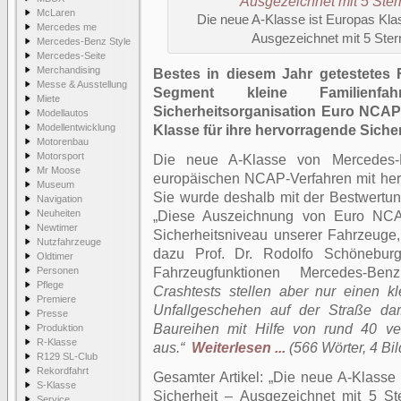
McLaren
Die neue A-Klasse ist Europas Klas
Mercedes me
Ausgezeichnet mit 5 Ste
Mercedes-Benz Style
Mercedes-Seite
Merchandising
Bestes in diesem Jahr getestetes
Messe & Ausstellung
Segment kleine Familienfa
Miete
Sicherheitsorganisation Euro NCAP
Modellautos
Modellentwicklung
Klasse für ihre hervorragende Siche
Motorenbau
Motorsport
Die neue A-Klasse von Mercedes-
Mr Moose
europäischen NCAP-Verfahren mit he
Museum
Sie wurde deshalb mit der Bestwertun
Navigation
Neuheiten
„Diese Auszeichnung von Euro NCA
Newtimer
Sicherheitsniveau unserer Fahrzeuge, 
Nutzfahrzeuge
dazu Prof. Dr. Rodolfo Schöneburg
Oldtimer
Personen
Fahrzeugfunktionen Mercedes-B
Pflege
Crashtests stellen aber nur einen k
Premiere
Unfallgeschehen auf der Straße dar
Presse
Baureihen mit Hilfe von rund 40 ver
Produktion
R-Klasse
aus.“
Weiterlesen ...
(566 Wörter, 4 Bil
R129 SL-Club
Rekordfahrt
Gesamter Artikel:
Die neue A-Klasse 
S-Klasse
Sicherheit – Ausgezeichnet mit 5 
Service