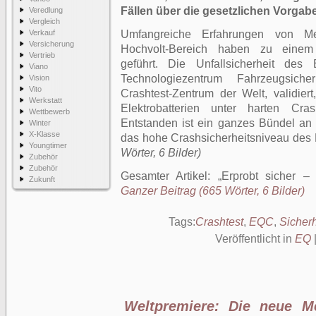
Fällen über die gesetzlichen Vorga
Veredlung
Vergleich
Verkauf
Umfangreiche Erfahrungen von Me
Versicherung
Hochvolt-Bereich haben zu einem 
Vertrieb
geführt. Die Unfallsicherheit d
Viano
Technologiezentrum Fahrzeugsich
Vision
Vito
Crashtest-Zentrum der Welt, validie
Werkstatt
Elektrobatterien unter harten Cra
Wettbewerb
Entstanden ist ein ganzes Bündel an
Winter
X-Klasse
das hohe Crashsicherheitsniveau de
Youngtimer
Wörter, 6 Bilder)
Zubehör
Zubehör
Gesamter Artikel:
Erprobt sicher 
Zukunft
Ganzer Beitrag (665 Wörter, 6 Bilder)
Tags:
Crashtest
,
EQC
,
Sicherh
Veröffentlicht in
EQ
Weltpremiere: Die neue M