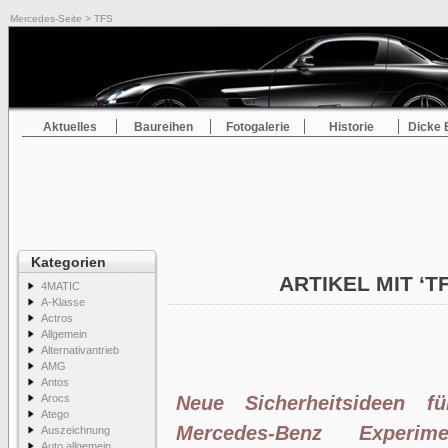
Mercedes-Seite
> TFS
Aktuelles
Baureihen
Fotogalerie
Historie
Dicke 
Kategorien
ARTIKEL MIT ‘T
4MATIC
A-Klasse
Actros
Allgemein
Alternativantrieb
AMG
Antos
Arocs
Neue Sicherheitsideen fü
Atego
Mercedes-Benz Experiment
Auszeichnung
Auto allgemein