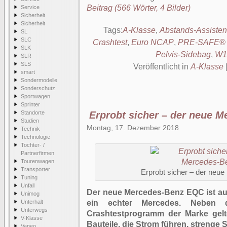
Beitrag (566 Wörter, 4 Bilder)
Service
Sicherheit
Sicherheit
Tags:
A-Klasse
,
Abstands-Assiste
SL
SLC
Crashtest
,
Euro NCAP
,
PRE-SAFE® 
SLK
Pelvis-Sidebag
,
W1
SLR
SLS
Veröffentlicht in
A-Klasse
smart
Sondermodelle
Sonderschutz
Sportwagen
Sprinter
Standorte
Erprobt sicher – der neue 
Studien
Montag, 17. Dezember 2018
Technik
Technologie
Tochter- /
Partnerfirmen
Tourenwagen
Transporter
Erprobt sicher – der ne
Tuning
Unfall
Der neue Mercedes-Benz EQC ist au
Unimog
Unterhalt
ein echter Mercedes. Neben 
Unterwegs
Crashtestprogramm der Marke gelte
V-Klasse
Bauteile, die Strom führen, strenge S
Vaneo