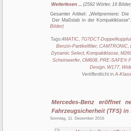
Weiterlesen ...
(2592 Wörter, 16 Bilder
Gesamter Artikel:
Weltpremiere: Di
Der Maßstab in der Kompaktklasse
Bilder)
Tags:
4MATIC
,
7G?DCT-Doppelkupplung
Benzin-Partikelfilter
,
CAMTRONIC
,
Dynamic Select
,
Kompaktklasse
,
M26
Scheinwerfer
,
OM608
,
PRE-SAFE® 
Design
,
W177
,
Wide
Veröffentlicht in
A-Klas
Mercedes-Benz eröffnet n
Fahrzeugsicherheit (TFS) in
Sonntag, 11. Dezember 2016