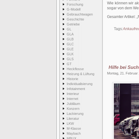
Wie können wir aktu
Forschung
sogar von dem Wer
G-Modell
Gebrauchtwagen
Gesamter Artikel:
Geschichte
Getriebe
Tags:
Ankaufre
GL
GLA
GLB
GLC
GLE
GLK
GLS
GT
Hilfe bei Su
Heckflosse
Montag, 21. Februar
Heizung & Lüftung
Historie
Individualisierung
Infotainment
Interieur
Internet
Jubiläum
Konzern
Lackierung
Literatur
LKW
M-Klasse
Maybach
MBUX