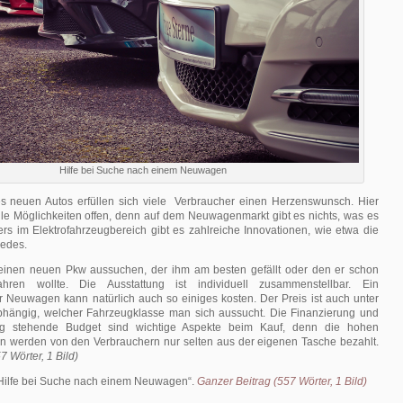
Hilfe bei Suche nach einem Neuwagen
s neuen Autos erfüllen sich viele Verbraucher einen Herzenswunsch. Hier
lle Möglichkeiten offen, denn auf dem Neuwagenmarkt gibt es nichts, was es
ers im Elektrofahrzeugbereich gibt es zahlreiche Innovationen, wie etwa die
edes.
einen neuen Pkw aussuchen, der ihm am besten gefällt oder den er schon
hren wollte. Die Ausstattung ist individuell zusammenstellbar. Ein
 Neuwagen kann natürlich auch so einiges kosten. Der Preis ist auch unter
hängig, welcher Fahrzeugklasse man sich aussucht. Die Finanzierung und
ng stehende Budget sind wichtige Aspekte beim Kauf, denn die hohen
n werden von den Verbrauchern nur selten aus der eigenen Tasche bezahlt.
7 Wörter, 1 Bild)
Hilfe bei Suche nach einem Neuwagen
.
Ganzer Beitrag (557 Wörter, 1 Bild)