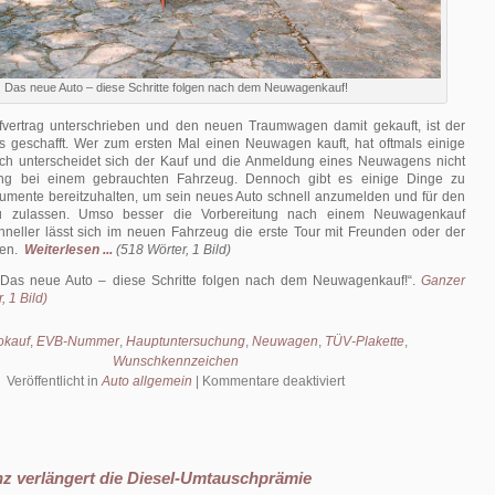
Das neue Auto – diese Schritte folgen nach dem Neuwagenkauf!
vertrag unterschrieben und den neuen Traumwagen damit gekauft, ist der
its geschafft. Wer zum ersten Mal einen Neuwagen kauft, hat oftmals einige
ch unterscheidet sich der Kauf und die Anmeldung eines Neuwagens nicht
ng bei einem gebrauchten Fahrzeug. Dennoch gibt es einige Dinge zu
mente bereitzuhalten, um sein neues Auto schnell anzumelden und für den
zu zulassen. Umso besser die Vorbereitung nach einem Neuwagenkauf
chneller lässt sich im neuen Fahrzeug die erste Tour mit Freunden oder der
men.
Weiterlesen ...
(518 Wörter, 1 Bild)
Das neue Auto – diese Schritte folgen nach dem Neuwagenkauf!
.
Ganzer
, 1 Bild)
okauf
,
EVB-Nummer
,
Hauptuntersuchung
,
Neuwagen
,
TÜV-Plakette
,
Wunschkennzeichen
für
Veröffentlicht in
Auto allgemein
|
Kommentare deaktiviert
Das
neue
Auto
–
z verlängert die Diesel-Umtauschprämie
diese