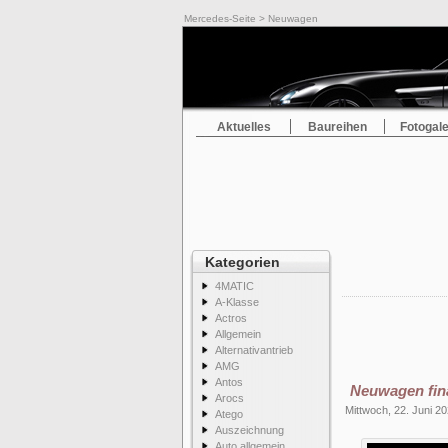
Mercedes-Seite
> Neuwagen
Aktuelles
Baureihen
Fotogale
Kategorien
4MATIC
A-Klasse
Actros
Allgemein
Alternativantrieb
AMG
Antos
Neuwagen fina
Arocs
Mittwoch, 22. Juni 2
Atego
Auszeichnung
Auto allgemein