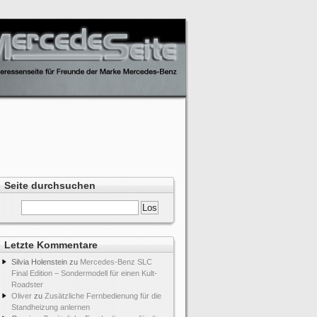
Seite durchsuchen
Letzte Kommentare
Silvia Holenstein
zu
Mercedes-Benz SLC
Final Edition – Sondermodell für einen Kult-
Roadster
Oliver
zu
Zusätzliche Fernbedienung für die
Standheizung anlernen