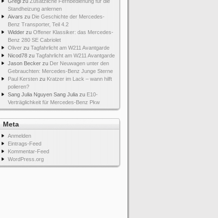
Gregi
zu
Zusätzliche Fernbedienung für die
Standheizung anlernen
Aivars
zu
Die Geschichte der Mercedes-
Benz Transporter, Teil 4.2
Widder
zu
Offener Klassiker: das Mercedes-
Benz 280 SE Cabriolet
Oliver
zu
Tagfahrlicht am W211 Avantgarde
Nicod78
zu
Tagfahrlicht am W211 Avantgarde
Jason Becker
zu
Der Neuwagen unter den
Gebrauchten: Mercedes-Benz Junge Sterne
Paul Kersten
zu
Kratzer im Lack – wann hilft
polieren?
Sang Julia Nguyen Sang Julia
zu
E10-
Verträglichkeit für Mercedes-Benz Pkw
Meta
Anmelden
Eintrags-Feed
Kommentar-Feed
WordPress.org