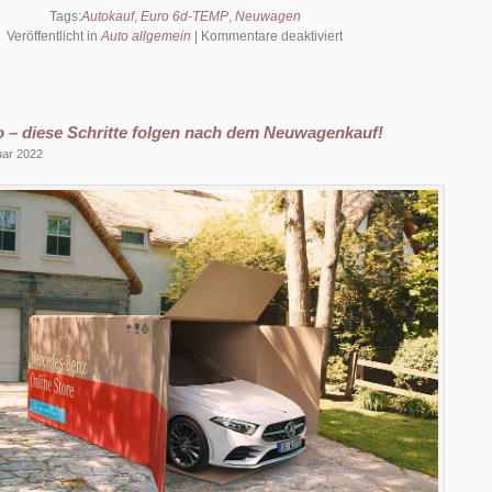
Tags:
Autokauf
,
Euro 6d-TEMP
,
Neuwagen
für
Veröffentlicht in
Auto allgemein
|
Kommentare deaktiviert
Hilfe
bei
Suche
nach
 – diese Schritte folgen nach dem Neuwagenkauf!
einem
Neuwagen
uar 2022