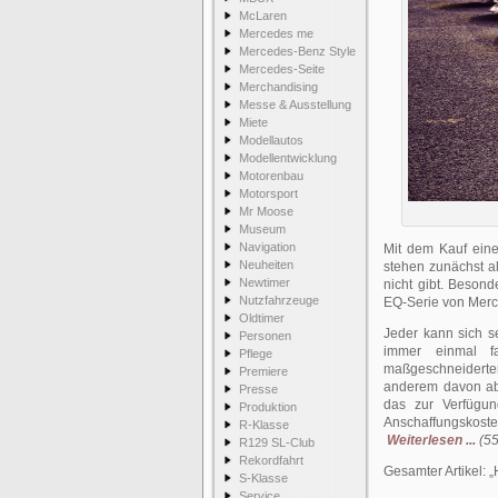
McLaren
Mercedes me
Mercedes-Benz Style
Mercedes-Seite
Merchandising
Messe & Ausstellung
Miete
Modellautos
Modellentwicklung
Motorenbau
Motorsport
Mr Moose
Museum
Navigation
Mit dem Kauf eine
Neuheiten
stehen zunächst a
Newtimer
nicht gibt. Besond
Nutzfahrzeuge
EQ-Serie von Merc
Oldtimer
Jeder kann sich s
Personen
immer einmal fa
Pflege
maßgeschneiderter
Premiere
anderem davon ab
Presse
das zur Verfügu
Produktion
Anschaffungskoste
R-Klasse
Weiterlesen ...
(55
R129 SL-Club
Rekordfahrt
Gesamter Artikel:
S-Klasse
Service