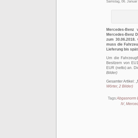
Samstag, 06. Januar
Mercedes-Benz v
Mercedes-Benz Di
zum 30.06.2018. G
muss die Fahrzeu
Lieferung bis spä
Um die Fahrzeugfl
Besitzern von EU
EUR (netto) an. D
Bilder)
Gesamter Artikel:
Wörter, 2 Bilder)
Tags:
Abgasnorm 
IV
,
Merced