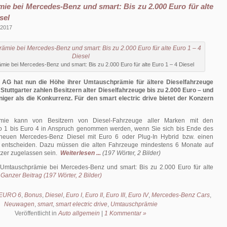
e bei Mercedes-Benz und smart: Bis zu 2.000 Euro für alte
sel
 2017
ie bei Mercedes-Benz und smart: Bis zu 2.000 Euro für alte Euro 1 – 4 Diesel
 AG hat nun die Höhe ihrer Umtauschprämie für ältere Dieselfahrzeuge
e Stuttgarter zahlen Besitzern alter Dieselfahrzeuge bis zu 2.000 Euro – und
niger als die Konkurrenz. Für den smart electric drive bietet der Konzern
mie kann von Besitzern von Diesel-Fahrzeuge aller Marken mit den
 1 bis Euro 4 in Anspruch genommen werden, wenn Sie sich bis Ende des
 neuen Mercedes-Benz Diesel mit Euro 6 oder Plug-In Hybrid bzw. einen
t entscheiden. Dazu müssen die alten Fahrzeuge mindestens 6 Monate auf
tzer zugelassen sein.
Weiterlesen ...
(197 Wörter, 2 Bilder)
Umtauschprämie bei Mercedes-Benz und smart: Bis zu 2.000 Euro für alte
.
Ganzer Beitrag (197 Wörter, 2 Bilder)
EURO 6
,
Bonus
,
Diesel
,
Euro I
,
Euro II
,
Euro III
,
Euro IV
,
Mercedes-Benz Cars
,
Neuwagen
,
smart
,
smart electric drive
,
Umtauschprämie
Veröffentlicht in
Auto allgemein
|
1 Kommentar »