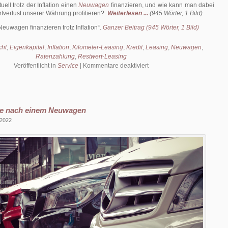
ell trotz der Inflation einen
Neuwagen
finanzieren, und wie kann man dabei
tverlust unserer Währung profitieren?
Weiterlesen ...
(945 Wörter, 1 Bild)
Neuwagen finanzieren trotz Inflation
.
Ganzer Beitrag (945 Wörter, 1 Bild)
cht
,
Eigenkapital
,
Inflation
,
Kilometer-Leasing
,
Kredit
,
Leasing
,
Neuwagen
,
Ratenzahlung
,
Restwert-Leasing
für
Veröffentlicht in
Service
|
Kommentare deaktiviert
Neuwagen
finanzieren
trotz
Inflation
che nach einem Neuwagen
 2022