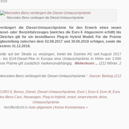
Schritte
 2018
folgen
nach
dem
Mercedes-Benz verlängert die Diesel-Umtauschprämie
Neuwagenkauf!
erlängert die Diesel-Umtauschprämie für den Erwerb eines neuen
esel- oder Benzinfahrzeuges (welches die Euro 6 Abgasnorm erfüllt) bis
leiches gilt für ein bestellbares Plug-In Hybrid Modell. Für die Prämie
gbestellung zwischen dem 02.08.2017 und 30.06.2018 erfolgen, sowie die
testens 31.12.2018.
otte auf der Straße zu verjüngen, bietet die Daimler AG seit August 2017
1- bis EU4-Diesel-Pkw in Europa eine Umtauschprämie in Höhe von 2.000
iese Prämie gilt zusätzlich markenunabhängig.
Weiterlesen ...
(212 Wörter, 2
Mercedes-Benz verlängert die Diesel-Umtauschprämie
.
Ganzer Beitrag (212
EURO 6
,
Bonus
,
Diesel
,
Diesel-Umtauschprämie
,
Euro I
,
Euro II
,
Euro III
,
Euro
es-Benz Cars
,
Neuwagen
,
Plug-in-Hybrid
,
smart
,
smart electric drive
,
Umtauschprämie
Veröffentlicht in
Auto allgemein
|
Keine Kommentare »