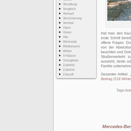
Veredlung
Vergleich
Verkauf
Versicherung
Vertrieb
Viano
Vision
Hat man den Kauf
Vito
erste Schritt bere
Werkstatt
offene Fragen. Do
Wettbewerb
von der Abwicklu
Winter
beachten und Doku
X-Klasse
Straßenverkehr 
Youngtimer
aussieht, desto s
Zubehör
Familie unterneh
Zubehör
Gesamter Artikel:
Zukunft
Beitrag (518 Wörter
Tags:
Aut
Mercedes-Ben