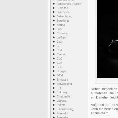
Autonomes Fahren
B-Klasse
Baureihen
Beleuchtung
Bereifung
Bertha
Bus
C-Klasse
car2go
Citan
CL
CLA
Classic
CLC
CLK
CLS
Design
DTM
E-Klasse
Entwicklung
EQ
Neben Immobilien 
Erlkönig
aufnehmen. Die Ko
Ersatzteile
ein Darlehen leich
eSports
Aufgrund der derze
Events
kann ein neues Au
Finanzierung
abzusichern.
Formel 1
Formel e