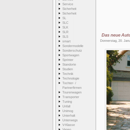
Service
Sicherheit
Sicherheit
SL
SLC
SLK
SLR
Das neue Auto
SLS
Donnerstag, 20. Jan
smart
Sondermodelle
Sonderschutz
Sportwagen
Sprinter
Standorte
Studien
Technik
Technologie
Tochter- /
Partnerfirmen
Tourenwagen
Transporter
Tuning
Unfall
Unimog
Unterhalt
Unterwegs
V-Klasse
Vaneo