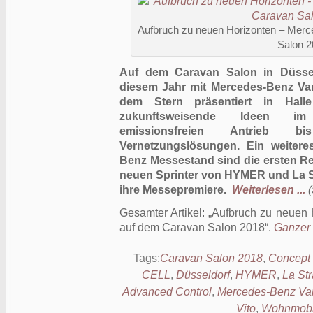
Aufbruch zu neuen Horizonten – Mer
Salon 2
Auf dem Caravan Salon in Düssel
diesem Jahr mit Mercedes-Benz Van
dem Stern präsentiert in Hall
zukunftsweisende Ideen im
emissionsfreien Antrieb b
Vernetzungslösungen. Ein weitere
Benz Messestand sind die ersten R
neuen Sprinter von HYMER und La St
ihre Messepremiere.
Weiterlesen ...
(
Gesamter Artikel:
Aufbruch zu neuen 
auf dem Caravan Salon 2018
.
Ganzer 
Tags:
Caravan Salon 2018
,
Concept 
CELL
,
Düsseldorf
,
HYMER
,
La St
Advanced Control
,
Mercedes-Benz Va
Vito
,
Wohnmobi