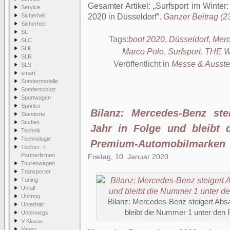
Gesamter Artikel:
Surfsport im Winter
Service
Sicherheit
2020 in Düsseldorf
.
Ganzer Beitrag (23
Sicherheit
SL
Tags:
boot 2020
,
Düsseldorf
,
Merc
SLC
SLK
Marco Polo
,
Surfsport
,
THE 
SLR
Veröffentlicht in
Messe & Ausste
SLS
smart
Sondermodelle
Sonderschutz
Sportwagen
Sprinter
Bilanz: Mercedes-Benz ste
Standorte
Studien
Jahr in Folge und bleibt
Technik
Technologie
Premium-Automobilmarken
Tochter- /
Partnerfirmen
Freitag, 10. Januar 2020
Tourenwagen
Transporter
Tuning
Unfall
Unimog
Bilanz: Mercedes-Benz steigert Absa
Unterhalt
bleibt die Nummer 1 unter de
Unterwegs
V-Klasse
Vaneo