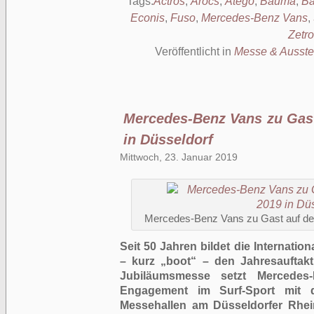
Tags:
Actros
,
Arocs
,
Atego
,
Bauma
,
Ba
Econis
,
Fuso
,
Mercedes-Benz Vans
,
Zetro
Veröffentlicht in
Messe & Ausste
Mercedes-Benz Vans zu Gast
in Düsseldorf
Mittwoch, 23. Januar 2019
Mercedes-Benz Vans zu Gast auf der
Seit 50 Jahren bildet die Internati
– kurz „boot“ – den Jahresauftak
Jubiläumsmesse setzt Mercedes-
Engagement im Surf-Sport mit 
Messehallen am Düsseldorfer Rhein