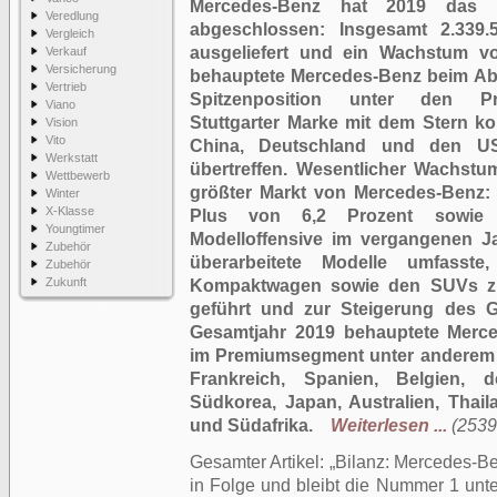
Mercedes-Benz hat 2019 das n
Veredlung
abgeschlossen: Insgesamt 2.339.
Vergleich
ausgeliefert und ein Wachstum von
Verkauf
Versicherung
behauptete Mercedes-Benz beim Absa
Vertrieb
Spitzenposition unter den Pr
Viano
Stuttgarter Marke mit dem Stern ko
Vision
Vito
China, Deutschland und den US
Werkstatt
übertreffen. Wesentlicher Wachstum
Wettbewerb
größter Markt von Mercedes-Benz: 
Winter
X-Klasse
Plus von 6,2 Prozent sowie 
Youngtimer
Modelloffensive im vergangenen J
Zubehör
überarbeitete Modelle umfasst
Zubehör
Zukunft
Kompaktwagen sowie den SUVs zu
geführt und zur Steigerung des G
Gesamtjahr 2019 behauptete Merce
im Premiumsegment unter anderem i
Frankreich, Spanien, Belgien, d
Südkorea, Japan, Australien, Thai
und Südafrika.
Weiterlesen ...
(2539
Gesamter Artikel:
Bilanz: Mercedes-Be
in Folge und bleibt die Nummer 1 un