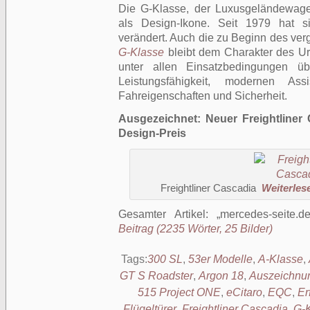
Die G-Klasse, der Luxusgeländewage
als Design-Ikone. Seit 1979 hat s
verändert. Auch die zu Beginn des ve
G-Klasse
bleibt dem Charakter des Urg
unter allen Einsatzbedingungen ü
Leistungsfähigkeit, modernen Ass
Fahreigenschaften und Sicherheit.
Ausgezeichnet: Neuer Freightliner
Design-Preis
Freightliner Cascadia
Weiterlese
Gesamter Artikel:
mercedes-seite.d
Beitrag (2235 Wörter, 25 Bilder)
Tags:
300 SL
,
53er Modelle
,
A-Klasse
,
GT S Roadster
,
Argon 18
,
Auszeichnu
515 Project ONE
,
eCitaro
,
EQC
,
Er
Flügeltürer
,
Freightliner Cascadia
,
G-