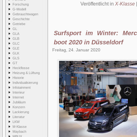
Veröffentlicht in
X-Klasse
Forschung
G-Modell
Gebrauchtwagen
Geschichte
Getriebe
GL
Surfsport im Winter: Mer
GLA
GLB
boot 2020 in Düsseldorf
GLC
GLE
Freitag, 24. Januar 2020
GLK
GLS
GT
Heckflosse
Heizung & Lüftung
Historie
Individualisierung
Infotainment
Interieur
Internet
Jubiläum
Konzern
Lackierung
Literatur
LKW
M-Klasse
Maybach
MBUX