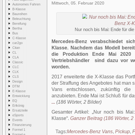
Mittwoch, 05. Februar 2020
Autonomes Fahren
B-Klasse
Baureihen
Beleuchtung
Bereifung
Bertha
Nur noch bis Mai: Ende für d
Bus
C-Klasse
Mercedes-Benz verabschiedet sich
car2go
Klasse. Nachdem das Modell bereits
Citan
CL
die Produktion Ende Mai 2020 n
CLA
Vertriebshändler sind dazu vor wen
Classic
worden.
CLC
CLK
2017 erweiterte die X-Klasse das Port
CLS
Design
der Straffung des Angebotes hat man 
DTM
Vans entschlossen, zukünftig die 
E-Klasse
anzubieten. Ende Mai ist Schluß für d
Entwicklung
EQ
...
(186 Wörter, 2 Bilder)
Erlkönig
Ersatzteile
Gesamter Artikel:
Nur noch bis Mai
eSports
Klasse
.
Ganzer Beitrag (186 Wörter, 2 
Events
Finanzierung
Formel 1
Tags:
Mercedes-Benz Vans
,
Pickup
,
P
Formel e