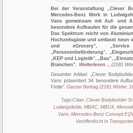
Bei der Veranstaltung „Clever B
Mercedes-Benz Werk in Ludwigsfe
Vans gemeinsam mit Auf- und Au
besondere Aufbauten für die gesamt
Das Spektrum reicht von Aluminiu
Hochzeitsgäste und umfasst neun 
und eGrocery“, „Service 
„Personenbeförderung“, „Eingeschr
„KEP und Logistik“, „Bau“, „Einsa
Branchen“.
Weiterlesen ...
(2181 Wört
Gesamter Artikel:
Clever Bodybuilde
Vans präsentiert 34 besondere Aufba
Flotte
.
Ganzer Beitrag (2181 Wörter, 16
Tags:
Citan
,
Clever Bodybuilder So
Ludwigsfelde
,
MBAC
,
MBUX
,
Merced
Vans
,
Mercedes-Benz Concept EQ
Veröffentlicht in
Transporte