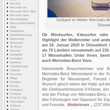
McLaren
Mercedes me
Mercedes-Benz Style
Mercedes-Seite
Merchandising
Surfsport im Winter: Mercedes-Be
Messe & Ausstellung
Düsseld
Miete
Modellautos
Ob Windsurfen, Kitesurfen oder
Modellentwicklung
Motorenbau
Highlight der Wellenreiter und and
Motorsport
am 18. Januar 2020 in Düsseldorf.
Mr Moose
als 70 Ländern versammeln auf 230
Museum
Navigation
17 Messehallen. Unter ihnen, berei
Neuheiten
auch Mercedes-Benz Vans.
Newtimer
Nutzfahrzeuge
Interessierte Besucherinnen und
Oldtimer
Mercedes-Benz Messestand in der Sur
Personen
Pflege
Begleiter für Wassersport, Freizei
Premiere
Wunsch gleich neben der Halle auf ein
Presse
die Großraumlimousine V-Klasse,
das
Produktion
R-Klasse
und der Pickup von Mercedes-Benz, d
R129 SL-Club
drei Fahrzeugen viel Stauraum für Eq
Rekordfahrt
und Freunde.
Weiterlesen ...
(237 Wört
S-Klasse
Service