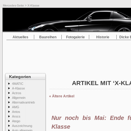
Mercedes-Seite
> X-Klasse
Aktuelles
Baureihen
Fotogalerie
Historie
Dicke 
Kategorien
ARTIKEL MIT ‘X-K
4MATIC
A-Klasse
Actros
« Ältere Artikel
Allgemein
Alternativantrieb
AMG
Antos
Arocs
Nur noch bis Mai: Ende f
Atego
Klasse
Auszeichnung
Auto allgemein