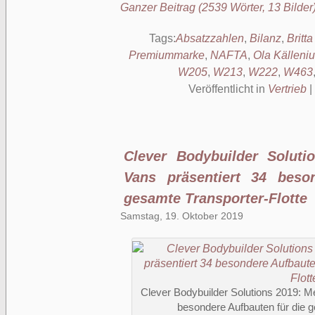
Ganzer Beitrag (2539 Wörter, 13 Bilder
Tags:
Absatzzahlen
,
Bilanz
,
Britt
Premiummarke
,
NAFTA
,
Ola Källeni
W205
,
W213
,
W222
,
W463
Veröffentlicht in
Vertrieb
|
Clever Bodybuilder Soluti
Vans präsentiert 34 beso
gesamte Transporter-Flotte
Samstag, 19. Oktober 2019
Clever Bodybuilder Solutions 2019: M
besondere Aufbauten für die g