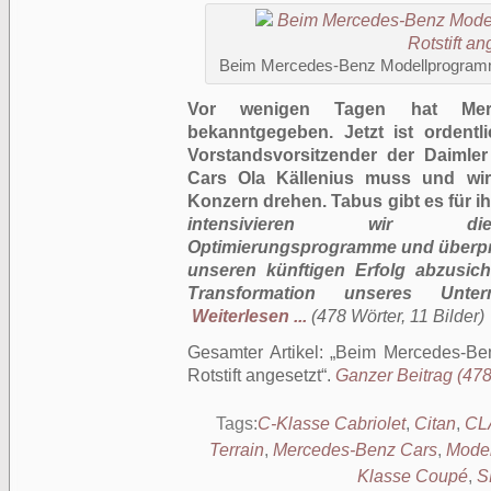
Beim Mercedes-Benz Modellprogramm w
Vor wenigen Tagen hat Merced
bekanntgegeben. Jetzt ist ordent
Vorstandsvorsitzender der Daimle
Cars Ola Källenius muss und wir
Konzern drehen. Tabus gibt es für i
intensivieren wir die 
Optimierungsprogramme und überprü
unseren künftigen Erfolg abzusiche
Transformation unseres Unter
Weiterlesen ...
(478 Wörter, 11 Bilder)
Gesamter Artikel:
Beim Mercedes-Ben
Rotstift angesetzt
.
Ganzer Beitrag (478 
Tags:
C-Klasse Cabriolet
,
Citan
,
CL
Terrain
,
Mercedes-Benz Cars
,
Mode
Klasse Coupé
,
S