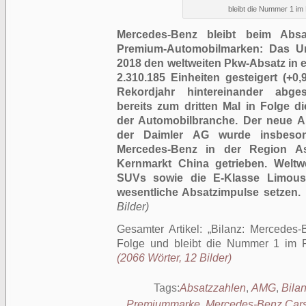
bleibt die Nummer 1 i
Mercedes-Benz bleibt beim Absa
Premium-Automobilmarken: Das U
2018 den weltweiten Pkw-Absatz in 
2.310.185 Einheiten gesteigert (+0
Rekordjahr hintereinander abge
bereits zum dritten Mal in Folge 
der Automobilbranche. Der neue A
der Daimler AG wurde insbeson
Mercedes-Benz in der Region As
Kernmarkt China getrieben. Weltw
SUVs sowie die E-Klasse Limous
wesentliche Absatzimpulse setzen.
Bilder)
Gesamter Artikel:
Bilanz: Mercedes-B
Folge und bleibt die Nummer 1 im
(2066 Wörter, 12 Bilder)
Tags:
Absatzzahlen
,
AMG
,
Bila
Premiummarke
,
Mercedes-Benz Car