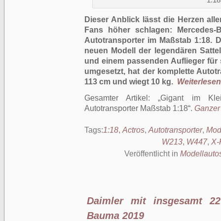
1:18
Dieser Anblick lässt die Herzen all
Fans höher schlagen: Mercedes-Be
Autotransporter im Maßstab 1:18. 
neuen Modell der legendären Satt
und einem passenden Auflieger für s
umgesetzt, hat der komplette Autot
113 cm und wiegt 10 kg.
Weiterlesen 
Gesamter Artikel:
Gigant im Klei
Autotransporter Maßstab 1:18
.
Ganzer 
Tags:
1:18
,
Actros
,
Autotransporter
,
Mod
W213
,
W447
,
X-
Veröffentlicht in
Modellauto
Daimler mit insgesamt 22
Bauma 2019