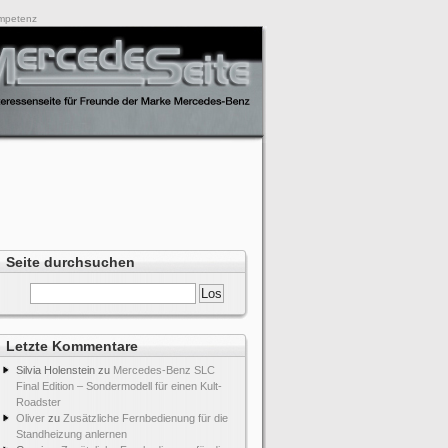
ompetenz
Seite durchsuchen
Letzte Kommentare
Silvia Holenstein
zu
Mercedes-Benz SLC
Final Edition – Sondermodell für einen Kult-
Roadster
Oliver
zu
Zusätzliche Fernbedienung für die
Standheizung anlernen