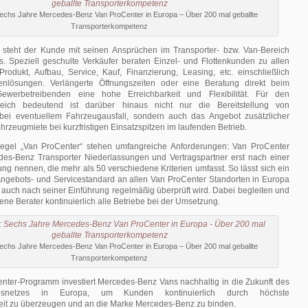
Sechs Jahre Mercedes-Benz Van ProCenter in Europa – Über 200 mal geballte
Transporterkompetenz
steht der Kunde mit seinen Ansprüchen im Transporter- bzw. Van-Bereich
s. Speziell geschulte Verkäufer beraten Einzel- und Flottenkunden zu allen
odukt, Aufbau, Service, Kauf, Finanzierung, Leasing, etc. einschließlich
henlösungen. Verlängerte Öffnungszeiten oder eine Beratung direkt beim
werbetreibenden eine hohe Erreichbarkeit und Flexibilität. Für den
eich bedeutend ist darüber hinaus nicht nur die Bereitstellung von
bei eventuellem Fahrzeugausfall, sondern auch das Angebot zusätzlicher
rzeugmiete bei kurzfristigen Einsatzspitzen im laufenden Betrieb.
iegel „Van ProCenter“ stehen umfangreiche Anforderungen: Van ProCenter
des-Benz Transporter Niederlassungen und Vertragspartner erst nach einer
ng nennen, die mehr als 50 verschiedene Kriterien umfasst. So lässt sich ein
ngebots- und Servicestandard an allen Van ProCenter Standorten in Europa
 auch nach seiner Einführung regelmäßig überprüft wird. Dabei begleiten und
rene Berater kontinuierlich alle Betriebe bei der Umsetzung.
Sechs Jahre Mercedes-Benz Van ProCenter in Europa – Über 200 mal geballte
Transporterkompetenz
nter-Programm investiert Mercedes-Benz Vans nachhaltig in die Zukunft des
triebsnetzes in Europa, um Kunden kontinuierlich durch höchste
it zu überzeugen und an die Marke Mercedes-Benz zu binden.