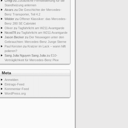
Gregi
zu
Zusätzliche Fernbedienung für die
Standheizung anlernen
Aivars
zu
Die Geschichte der Mercedes-
Benz Transporter, Teil 4.2
Widder
zu
Offener Klassiker: das Mercedes-
Benz 280 SE Cabriolet
Oliver
zu
Tagfahrlicht am W211 Avantgarde
Nicod78
zu
Tagfahrlicht am W211 Avantgarde
Jason Becker
zu
Der Neuwagen unter den
Gebrauchten: Mercedes-Benz Junge Sterne
Paul Kersten
zu
Kratzer im Lack – wann hilft
polieren?
Sang Julia Nguyen Sang Julia
zu
E10-
Verträglichkeit für Mercedes-Benz Pkw
Meta
Anmelden
Eintrags-Feed
Kommentar-Feed
WordPress.org