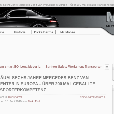
m: Sechs Jahre Mercedes-Benz Van ProCenter in Europa – Über 200 mal geballte Transporterk
rie
Historie
Dicke Bertha
Mr. Moose
dem smart EQ: Lena Meyer-Landrut goes electric
Sprinter Safety Workshop: Transporter-
Ikone mit Sicherheits- und
Assistenzsystemen auf Pkw-Niveau
LÄUM: SECHS JAHRE MERCEDES-BENZ VAN
ENTER IN EUROPA – ÜBER 200 MAL GEBALLTE
SPORTERKOMPETENZ
icht in
Transporter
Keine Kommentare »
ben 18. Juni 2019 von
Maik Jürß