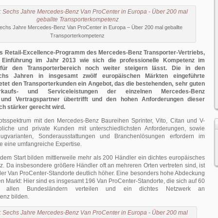
Sechs Jahre Mercedes-Benz Van ProCenter in Europa – Über 200 mal geballte
Transporterkompetenz
as Retail-Excellence-Programm des Mercedes-Benz Transporter-Vertriebs,
r Einführung im Jahr 2013 wie sich die professionelle Kompetenz im
für den Transporterbereich noch weiter steigern lässt. Die in den
chs Jahren in insgesamt zwölf europäischen Märkten eingeführte
etet den Transporterkunden ein Angebot, das die bestehenden, sehr guten
erkaufs- und Serviceleistungen der einzelnen Mercedes-Benz
 und Vertragspartner übertrifft und den hohen Anforderungen dieser
h stärker gerecht wird.
tsspektrum mit den Mercedes-Benz Baureihen Sprinter, Vito, Citan und V-
bliche und private Kunden mit unterschiedlichsten Anforderungen, sowie
eugvarianten, Sonderausstattungen und Branchenlösungen erfordern im
e eine umfangreiche Expertise.
em Start bilden mittlerweile mehr als 200 Händler ein dichtes europäisches
. Da insbesondere größere Händler oft an mehreren Orten vertreten sind, ist
 der Van ProCenter-Standorte deutlich höher. Eine besonders hohe Abdeckung
en Markt: Hier sind es insgesamt 196 Van ProCenter-Standorte, die sich auf 60
 allen Bundesländern verteilen und ein dichtes Netzwerk an
enz bilden.