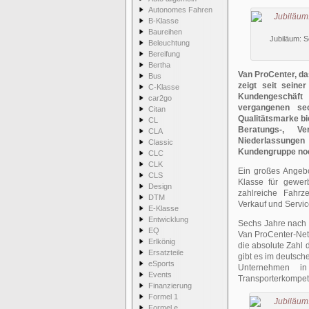
Autonomes Fahren
B-Klasse
Baureihen
Jubiläum: 
Beleuchtung
Bereifung
Bertha
Van ProCenter, d
Bus
zeigt seit seine
C-Klasse
Kundengeschäft 
car2go
vergangenen se
Citan
Qualitätsmarke bi
CL
Beratungs-, V
CLA
Niederlassungen
Classic
Kundengruppe noc
CLC
CLK
Ein großes Angebo
CLS
Klasse für gewer
Design
zahlreiche Fahrz
DTM
Verkauf und Servic
E-Klasse
Entwicklung
Sechs Jahre nach d
EQ
Van ProCenter-Netz
Erlkönig
die absolute Zahl
Ersatzteile
gibt es im deutsch
eSports
Unternehmen in
Events
Transporterkompet
Finanzierung
Formel 1
Formel e