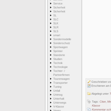
Service
Sicherheit
Sicherheit
SL
SLC
SLK
SLR
SLS
smart
Sondermodelle
Sonderschutz
Sportwagen
Sprinter
Standorte
Studien
Technik
Technologie
Tochter- /
Partnerfirmen
Tourenwagen
Geschrieben v
Transporter
Erschienen am D
Tuning
Unfall
Abgelegt unter
T
Unimog
Unterhalt
Tags:
Citan
,
Me
Unterwegs
Klasse
V-Klasse
Kommentar schr
Vaneo