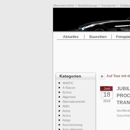
Mercedes-Seite
>
Nutzfahrzeuge
>
Transporter
> Jubiläu
Aktuelles
Baureihen
Fotogale
Kategorien
Auf Tour mit 
4MATIC
A-Klasse
JUBI
Juni
Actros
18
PROC
Allgemein
2019
Alternativantrieb
TRAN
AMG
Veröffentl
Antos
Arocs
Geschrie
Atego
Auszeichnung
Auto allgemein