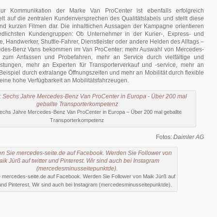
r Kommunikation der Marke Van ProCenter ist ebenfalls erfolgreich
elt auf die zentralen Kundenversprechen des Qualitätslabels und stellt diese
und kurzen Filmen dar. Die inhaltlichen Aussagen der Kampagne orientieren
iedlichsten Kundengruppen: Ob Unternehmer in der Kurier-, Express- und
, Handwerker, Shuttle-Fahrer, Dienstleister oder andere Helden des Alltags –
des-Benz Vans bekommen im Van ProCenter: mehr Auswahl von Mercedes-
zum Anfassen und Probefahren, mehr an Service durch vielfältige und
leistungen, mehr an Experten für Transporterverkauf und -service, mehr an
Beispiel durch extralange Öffnungszeiten und mehr an Mobilität durch flexible
ine hohe Verfügbarkeit an Mobilitätsfahrzeugen.
Sechs Jahre Mercedes-Benz Van ProCenter in Europa – Über 200 mal geballte
Transporterkompetenz
Fotos:
Daimler AG
e mercedes-seite.de auf Facebook. Werden Sie Follower von Maik Jürß auf
 und Pinterest. Wir sind auch bei Instagram (mercedesminusseitepunktde).