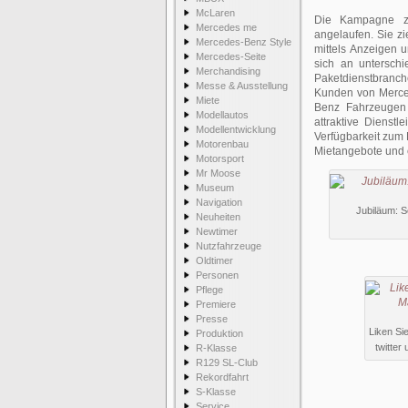
McLaren
Die Kampagne zu
Mercedes me
angelaufen. Sie zi
Mercedes-Benz Style
mittels Anzeigen 
Mercedes-Seite
sich an untersch
Merchandising
Paketdienstbranche
Messe & Ausstellung
Kunden von Merce
Miete
Benz Fahrzeugen 
Modellautos
attraktive Dienst
Modellentwicklung
Verfügbarkeit zum 
Motorenbau
Mietangebote und e
Motorsport
Mr Moose
Museum
Navigation
Jubiläum: 
Neuheiten
Newtimer
Nutzfahrzeuge
Oldtimer
Personen
Pflege
Premiere
Presse
Liken Si
Produktion
twitter
R-Klasse
R129 SL-Club
Rekordfahrt
S-Klasse
Service