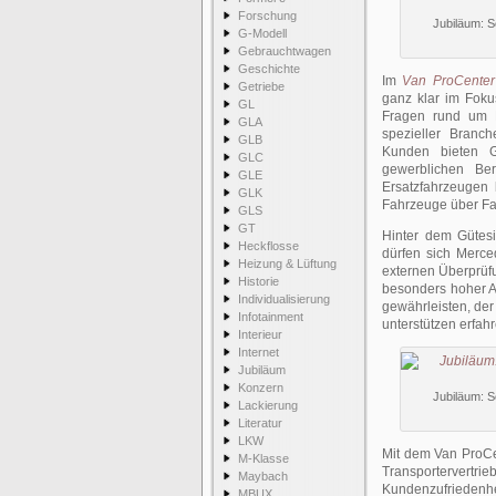
Forschung
Jubiläum: 
G-Modell
Gebrauchtwagen
Geschichte
Im
Van ProCenter
Getriebe
ganz klar im Foku
GL
Fragen rund um Pr
GLA
spezieller Branc
GLB
Kunden bieten Ge
GLC
gewerblichen Ber
GLE
Ersatzfahrzeugen 
GLK
Fahrzeuge über Fah
GLS
GT
Hinter dem Gütes
Heckflosse
dürfen sich Merce
Heizung & Lüftung
externen Überprüfu
Historie
besonders hoher A
Individualisierung
gewährleisten, der
Infotainment
unterstützen erfah
Interieur
Internet
Jubiläum
Konzern
Jubiläum: 
Lackierung
Literatur
LKW
Mit dem Van ProCe
M-Klasse
Transporterver
Maybach
Kundenzufriedenhe
MBUX