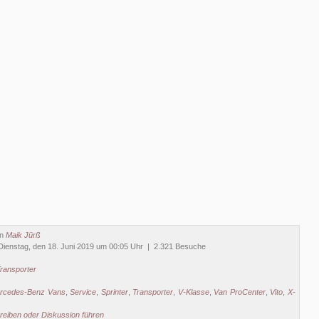
on
Maik Jürß
ienstag, den 18. Juni 2019 um 00:05 Uhr | 2.321 Besuche
ransporter
rcedes-Benz Vans
,
Service
,
Sprinter
,
Transporter
,
V-Klasse
,
Van ProCenter
,
Vito
,
X-
eiben oder Diskussion führen