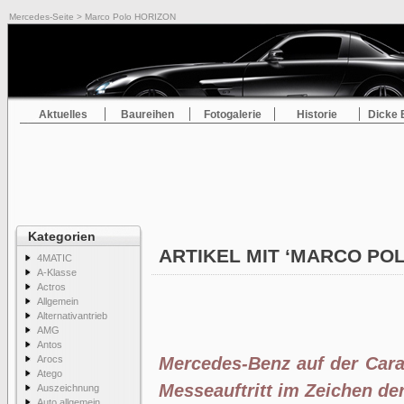
Mercedes-Seite
> Marco Polo HORIZON
Aktuelles
Baureihen
Fotogalerie
Historie
Dicke 
Kategorien
ARTIKEL MIT ‘MARCO PO
4MATIC
A-Klasse
Actros
Allgemein
Alternativantrieb
AMG
Antos
Arocs
Mercedes-Benz auf der Cara
Atego
Messeauftritt im Zeichen der
Auszeichnung
Auto allgemein