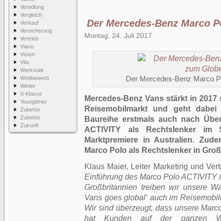
Veredlung
Vergleich
Der Mercedes-Benz Marco Po
Verkauf
Versicherung
Montag, 24. Juli 2017
Vertrieb
Viano
Vision
Vito
Werkstatt
Wettbewerb
Der Mercedes-Benz Marco Pol
Winter
X-Klasse
Mercedes-Benz Vans stärkt in 2017 
Youngtimer
Reisemobilmarkt und geht dabei 
Zubehör
Zubehör
Baureihe erstmals auch nach Über
Zukunft
ACTIVITY als Rechtslenker im 
Marktpremiere in Australien. Zud
Marco Polo als Rechtslenker in Groß
Klaus Maier, Leiter Marketing und Ve
Einführung des Marco Polo ACTIVITY in
Großbritannien treiben wir unsere W
Vans goes global‘ auch im Reisemobilm
Wir sind überzeugt, dass unsere Marco
hat Kunden auf der ganzen Welt