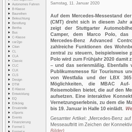
Samstag, 11. Januar 2020
Autonomes Fahren
B-Klasse
Baureihen
Auf dem Mercedes-Messestand der 
Beleuchtung
(CMT) dreht sich in diesem Jahr a
Bereifung
zeigt der Stuttgarter Automobilh
Bertha
Bus
Camper, dem Marco Polo, das in
C-Klasse
Mercedes-Benz Advanced Contr
car2go
zahlreiche Funktionen des Wohnbe
Citan
CL
zentral zu steuern, beispielsweis
CLA
Polo wird zum Frühjahr 2020 damit
Classic
– und das serienmäßig. Ebenfalls v
CLC
CLK
Publikumsmesse für Tourismus und
CLS
von Westfalia und der LBX 365 
Design
Möglichkeiten, die MBAC Auf-
DTM
E-Klasse
Reisemobilen bietet, die auf den M
Entwicklung
aufsetzen. Eine interaktive Konnekt
EQ
Vernetzungserlebnis, zu dem die M
Erlkönig
Ersatzteile
bis 19. Januar in Halle 10 einlädt.
Wei
eSports
Events
Gesamter Artikel:
Mercedes-Benz auf 
Finanzierung
Messeauftritt im Zeichen der Konnektivi
Formel 1
Bilder)
Formel e