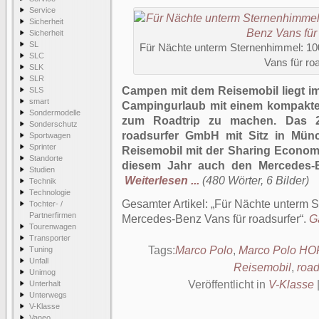
Service
Sicherheit
Sicherheit
SL
Für Nächte unterm Sternenhimmel: 1
SLC
Vans für ro
SLK
SLR
Campen mit dem Reisemobil liegt im
SLS
smart
Campingurlaub mit einem kompakten
Sondermodelle
zum Roadtrip zu machen. Das 2
Sonderschutz
roadsurfer GmbH mit Sitz in Mün
Sportwagen
Sprinter
Reisemobil mit der Sharing Econom
Standorte
diesem Jahr auch den Mercedes-B
Studien
Weiterlesen ...
(480 Wörter, 6 Bilder)
Technik
Technologie
Gesamter Artikel:
Für Nächte unterm S
Tochter- /
Partnerfirmen
Mercedes-Benz Vans für roadsurfer
.
G
Tourenwagen
Transporter
Tags:
Marco Polo
,
Marco Polo H
Tuning
Unfall
Reisemobil
,
road
Unimog
Veröffentlicht in
V-Klasse
Unterhalt
Unterwegs
V-Klasse
Vaneo