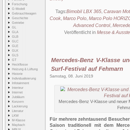
Forschung
G-Modell
Tags:
Bimobil LBX 365
,
Caravan Mot
Gebrauchtwagen
Cook
,
Marco Polo
,
Marco Polo HORIZ
Geschichte
Getriebe
Advanced Control
,
Mercede
GL
Veröffentlicht in
Messe & Ausste
GLA
GLB
GLC
GLE
GLK
GLS
Mercedes-Benz V-Klasse un
GT
Heckflosse
Surf-Festival auf Fehmarn
Heizung & Lüftung
Historie
Samstag, 08. Juni 2019
Individualisierung
Infotainment
Interieur
Internet
Jubiläum
Mercedes-Benz V-Klasse und neuer Ma
Konzern
Lackierung
Fehma
Literatur
LKW
Für mehrere zehntausend Besucher s
M-Klasse
Saison traditionell mit dem Merce
Maybach
MBUX