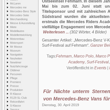
Ostseeinsel Fehmarn. In diesem Jah
McLaren
Mai bis zum 02. Juni statt un
Mercedes me
Titelsponsor und mit zahlreichen A
Mercedes-Benz Style
Mercedes-Seite
Südstrand wurden die aktuellste
Merchandising
erstmals die Mercedes Riders Acad
Messe & Ausstellung
vielfältige Engagement von Merced
Miete
Modellautos
Weiterlesen ...
(302 Wörter, 4 Bilder)
Modellentwicklung
Motorenbau
Gesamter Artikel:
Mercedes-Benz V-K
Motorsport
Surf-Festival auf Fehmarn
.
Ganzer Beit
Mr Moose
Museum
Navigation
Tags:
Fehmarn
,
Marco Polo
,
Marco 
Neuheiten
Academy
,
Surf-Festival
Newtimer
Nutzfahrzeuge
Veröffentlicht in
Events
|
Oldtimer
Personen
Pflege
Premiere
Presse
Produktion
Für Nächte unterm Sterne
R-Klasse
von Mercedes-Benz Vans für
R129 SL-Club
Rekordfahrt
Dienstag, 30. April 2019
S-Klasse
Service