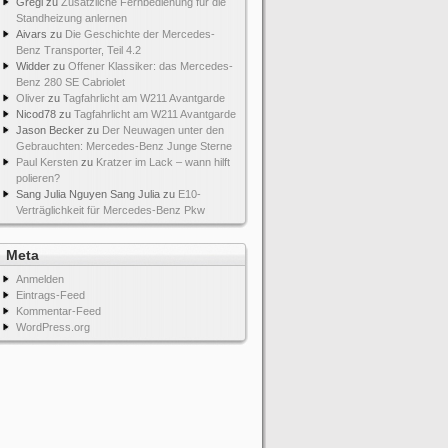
Gregi
zu
Zusätzliche Fernbedienung für die
Standheizung anlernen
Aivars
zu
Die Geschichte der Mercedes-
Benz Transporter, Teil 4.2
Widder
zu
Offener Klassiker: das Mercedes-
Benz 280 SE Cabriolet
Oliver
zu
Tagfahrlicht am W211 Avantgarde
Nicod78
zu
Tagfahrlicht am W211 Avantgarde
Jason Becker
zu
Der Neuwagen unter den
Gebrauchten: Mercedes-Benz Junge Sterne
Paul Kersten
zu
Kratzer im Lack – wann hilft
polieren?
Sang Julia Nguyen Sang Julia
zu
E10-
Verträglichkeit für Mercedes-Benz Pkw
Meta
Anmelden
Eintrags-Feed
Kommentar-Feed
WordPress.org