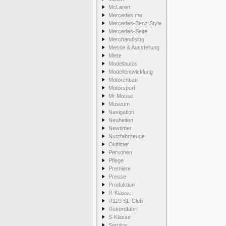
McLaren
Mercedes me
Mercedes-Benz Style
Mercedes-Seite
Merchandising
Messe & Ausstellung
Miete
Modellautos
Modellentwicklung
Motorenbau
Motorsport
Mr Moose
Museum
Navigation
Neuheiten
Newtimer
Nutzfahrzeuge
Oldtimer
Personen
Pflege
Premiere
Presse
Produktion
R-Klasse
R129 SL-Club
Rekordfahrt
S-Klasse
Service