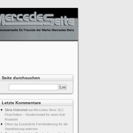
Seite durchsuchen
Letzte Kommentare
Silvia Holenstein
zu
Mercedes-Benz SLC
Final Edition – Sondermodell für einen Kult-
Roadster
Oliver
zu
Zusätzliche Fernbedienung für die
Standheizung anlernen