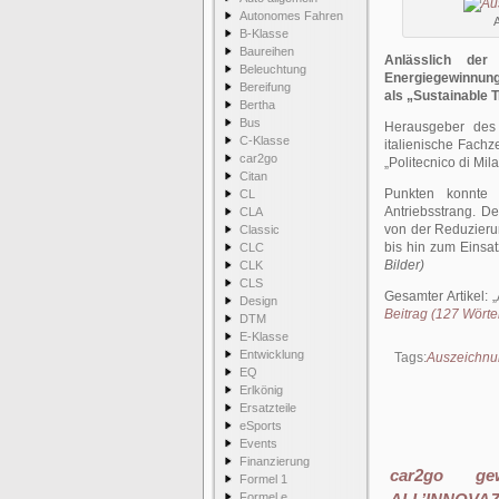
Autonomes Fahren
B-Klasse
Baureihen
Anlässlich der
Beleuchtung
Energiegewinnung 
Bereifung
als „Sustainable 
Bertha
Bus
Herausgeber des 
C-Klasse
italienische Fachz
car2go
„Politecnico di Mil
Citan
Punkten konnte 
CL
Antriebsstrang. De
CLA
von der Reduzieru
Classic
bis hin zum Einsa
CLC
Bilder)
CLK
CLS
Gesamter Artikel:
Design
Beitrag (127 Wörter
DTM
E-Klasse
Entwicklung
Tags:
Auszeichnu
EQ
Erlkönig
Ersatzteile
eSports
Events
Finanzierung
car2go gew
Formel 1
Formel e