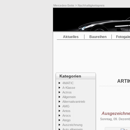
Mercedes-Seite
> Nachhaltigkeitspreis
Aktuelles
Baureihen
Fotogale
Kategorien
ARTI
4MATIC
A-Klasse
Actros
Allgemein
Alternativantrieb
AMG
Antos
Ausgezeichnet
Arocs
Sonntag, 09. Dezem
Atego
Auszeichnung
Auto allgemein