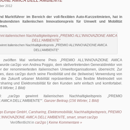
ZIONE AMICA DELL’AMBIENTE“
ber 2012
nd Marktführer im Bereich der voll-flexiblen Auto-Kurzzeitmieten, hat in
eutendsten italienischen Innovationspreis für Umwelt und Mobilität
mmen.
winnt italienischen Nachhaltigkeitspreis „PREMIO ALL’INNOVAZIONE AMICA
DELL’AMBIENTE“
m zwölften Mal verliehene Preis „PREMIO ALL’INNOVAZIONE AMICA
rde car2go von Andrea Poggio, dem stellvertretenden Generaldirektor von
r der renommiertesten italienischen Umweltorganisationen, überreicht. Zur
s, dass car2go durch seine Flexibilität und die (teilweise) Verwendung von
 die Zukunft urbaner Mobilität repräsentiere. Das flexible Mietmodell von
haring und Elektromobilität für den Kunden sehr einfach und komfortabel.
6 Wörter, 1 Bild)
kel:
car2go gewinnt italienischen Nachhaltigkeitspreis „PREMIO
 AMICA DELL’AMBIENTE“
.
Ganzer Beitrag (156 Wörter, 1 Bild)
go Europe GmbH
,
Carsharing
,
Elektromobilität
,
Nachhaltigkeitspreis
,
PREMIO
L’INNOVAZIONE AMICA DELL’AMBIENTE
,
smart
,
smart car2go
Veröffentlicht in
car2go
|
Keine Kommentare »