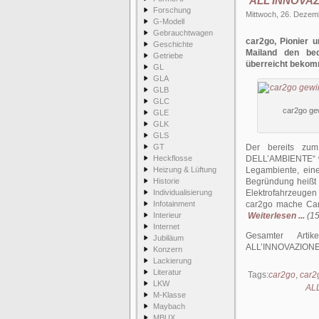
ALL’INNOVA
Forschung
Mittwoch, 26. Dezem
G-Modell
Gebrauchtwagen
car2go, Pionier u
Geschichte
Mailand den bed
Getriebe
überreicht beko
GL
GLA
GLB
GLC
car2go ge
GLE
GLK
GLS
GT
Der bereits zu
Heckflosse
DELL’AMBIENTE“ wu
Heizung & Lüftung
Legambiente, eine
Historie
Begründung heißt e
Individualisierung
Elektrofahrzeugen
Infotainment
car2go mache Cars
Interieur
Weiterlesen ...
(15
Internet
Gesamter Arti
Jubiläum
ALL’INNOVAZIONE
Konzern
Lackierung
Literatur
Tags:
car2go
,
car2
LKW
AL
M-Klasse
Maybach
MBUX