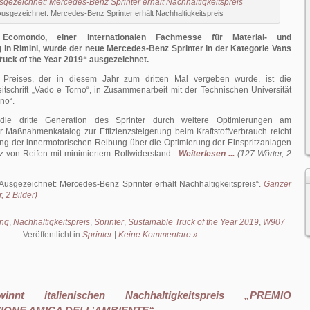
Ausgezeichnet: Mercedes-Benz Sprinter erhält Nachhaltigkeitspreis
 Ecomondo, einer internationalen Fachmesse für Material- und
in Rimini, wurde der neue Mercedes-Benz Sprinter in der Kategorie Vans
Truck of the Year 2019“ ausgezeichnet.
Preises, der in diesem Jahr zum dritten Mal vergeben wurde, ist die
eitschrift „Vado e Torno“, in Zusammenarbeit mit der Technischen Universität
ano“.
die dritte Generation des Sprinter durch weitere Optimierungen am
r Maßnahmenkatalog zur Effizienzsteigerung beim Kraftstoffverbrauch reicht
ng der innermotorischen Reibung über die Optimierung der Einspritzanlagen
tz von Reifen mit minimiertem Rollwiderstand.
Weiterlesen ...
(127 Wörter, 2
Ausgezeichnet: Mercedes-Benz Sprinter erhält Nachhaltigkeitspreis
.
Ganzer
, 2 Bilder)
ng
,
Nachhaltigkeitspreis
,
Sprinter
,
Sustainable Truck of the Year 2019
,
W907
Veröffentlicht in
Sprinter
|
Keine Kommentare »
innt italienischen Nachhaltigkeitspreis „PREMIO