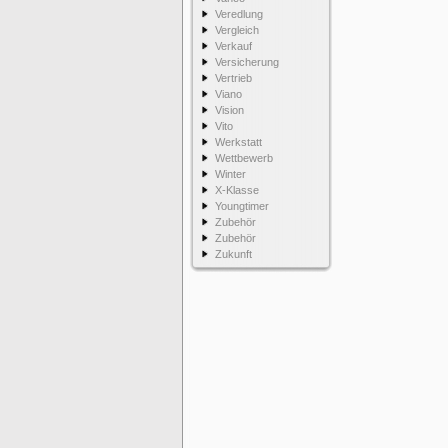
Veredlung
Vergleich
Verkauf
Versicherung
Vertrieb
Viano
Vision
Vito
Werkstatt
Wettbewerb
Winter
X-Klasse
Youngtimer
Zubehör
Zubehör
Zukunft