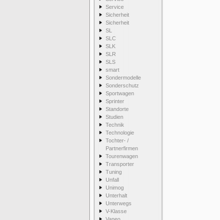
Service
Sicherheit
Sicherheit
SL
SLC
SLK
SLR
SLS
smart
Sondermodelle
Sonderschutz
Sportwagen
Sprinter
Standorte
Studien
Technik
Technologie
Tochter- /
Partnerfirmen
Tourenwagen
Transporter
Tuning
Unfall
Unimog
Unterhalt
Unterwegs
V-Klasse
Vaneo