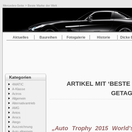
Mercedes-Seite
> Beste Marke der Welt
Aktuelles
Baureihen
Fotogalerie
Historie
Dicke 
Kategorien
ARTIKEL MIT ‘BESTE
4MATIC
A-Klasse
GETA
Actros
Allgemein
Alternativantrieb
AMG
Antos
Arocs
Atego
Auszeichnung
„Auto Trophy 2015 World’
Auto allgemein