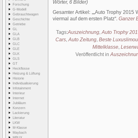
Wörter, 6 Bilder)
Forschung
G-Modell
Gesamter Artikel:
„Auto Trophy 2015 
Gebrauchtwagen
viermal auf dem ersten Platz
.
Ganzer B
Geschichte
Getriebe
GL
Tags:
Auszeichnung
,
Auto Trophy 20
GLA
GLB
Cars
,
Auto Zeitung
,
Beste Luxuslimou
GLC
Mittelklasse
,
Leserw
GLE
GLK
Veröffentlicht in
Auszeichnu
GLS
GT
Heckflosse
Heizung & Lüftung
Historie
Individualisierung
Infotainment
Interieur
Internet
Jubiläum
Konzern
Lackierung
Literatur
LKW
M-Klasse
Maybach
MBUX