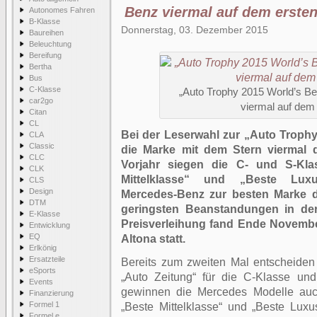
Benz viermal auf dem ersten
Autonomes Fahren
B-Klasse
Donnerstag, 03. Dezember 2015
Baureihen
Beleuchtung
Bereifung
Bertha
Bus
C-Klasse
„Auto Trophy 2015 World’s B
car2go
viermal auf dem 
Citan
CL
Bei der Leserwahl zur „Auto Trophy
CLA
Classic
die Marke mit dem Stern viermal 
CLC
Vorjahr siegen die C- und S-Kla
CLK
Mittelklasse“ und „Beste Luxu
CLS
Design
Mercedes-Benz zur besten Marke d
DTM
geringsten Beanstandungen in der
E-Klasse
Preisverleihung fand Ende Novembe
Entwicklung
EQ
Altona statt.
Erlkönig
Ersatzteile
Bereits zum zweiten Mal entscheiden s
eSports
„Auto Zeitung“ für die C-Klasse un
Events
gewinnen die Mercedes Modelle auc
Finanzierung
Formel 1
„Beste Mittelklasse“ und „Beste Luxu
Formel e