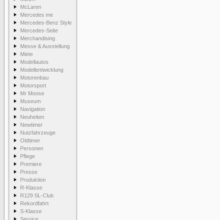
McLaren
Mercedes me
Mercedes-Benz Style
Mercedes-Seite
Merchandising
Messe & Ausstellung
Miete
Modellautos
Modellentwicklung
Motorenbau
Motorsport
Mr Moose
Museum
Navigation
Neuheiten
Newtimer
Nutzfahrzeuge
Oldtimer
Personen
Pflege
Premiere
Presse
Produktion
R-Klasse
R129 SL-Club
Rekordfahrt
S-Klasse
Service