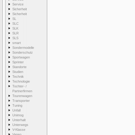
Service
Sicherheit
Sicherheit
SL
SLC
SLK
SLR
SLS
smart
Sondermodelle
Sonderschutz
Sportwagen
Sprinter
Standorte
Studien
Technik
Technologie
Tochter- /
Partnerfirmen
Tourenwagen
Transporter
Tuning
Unfall
Unimog
Unterhalt
Unterwegs
V-Klasse
Vaneo