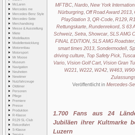
McLaren
MFTBC
,
Nardo
,
New York Internatio
Mercedes me
Nürburgring
,
Off Road Award 2013
,
Mercedes-Benz Style
Mercedes-Seite
PlayStation 3
,
QR-Code
,
R129
,
R1
Merchandising
Rettungskarte
,
Rundenrekord
,
S 63
Messe & Ausstellung
Miete
Schweiz
,
Setra
,
Showcar
,
SLS AMG Co
Modellautos
FINAL EDITION
,
SLS AMG Roadster
Modellentwicklung
Motorenbau
smart times 2013
,
Sondermodell
,
Sp
Motorsport
driving culture
,
Top Safety Pick
,
Tusca
Mr Moose
Museum
Vario
,
Vision Golf Cart
,
Vision Gran T
Navigation
W221
,
W222
,
W242
,
W463
,
W90
Neuheiten
Newtimer
Zulassung
Nutzfahrzeuge
Veröffentlicht in
Mercedes-Se
Oldtimer
Personen
Pflege
Premiere
Presse
Produktion
1.700 Fans aus 24 Länder
R-Klasse
R129 SL-Club
Jubiläen ihrer Kultmarke 
Rekordfahrt
S-Klasse
Luzern
Service