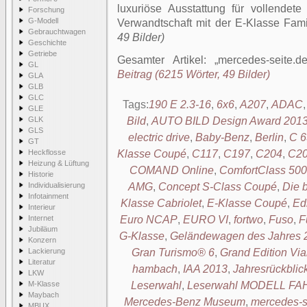
luxuriöse Ausstattung für vollendete 
Forschung
G-Modell
Verwandtschaft mit der E-Klasse Fami
Gebrauchtwagen
49 Bilder)
Geschichte
Getriebe
Gesamter Artikel:
mercedes-seite.d
GL
Beitrag (6215 Wörter, 49 Bilder)
GLA
GLB
GLC
Tags:
190 E 2.3-16
,
6x6
,
A207
,
ADAC
GLE
GLK
Bild
,
AUTO BILD Design Award 201
GLS
electric drive
,
Baby-Benz
,
Berlin
,
C 6
GT
Heckflosse
Klasse Coupé
,
C117
,
C197
,
C204
,
C2
Heizung & Lüftung
COMAND Online
,
ComfortClass 500
Historie
Individualisierung
AMG
,
Concept S-Class Coupé
,
Die 
Infotainment
Klasse Cabriolet
,
E-Klasse Coupé
,
Ed
Interieur
Internet
Euro NCAP
,
EURO VI
,
fortwo
,
Fuso
,
F
Jubiläum
G-Klasse
,
Geländewagen des Jahres 
Konzern
Lackierung
Gran Turismo® 6
,
Grand Edition 
Literatur
hambach
,
IAA 2013
,
Jahresrückblic
LKW
M-Klasse
Leserwahl
,
Leserwahl MODELL F
Maybach
Mercedes-Benz Museum
,
mercedes-s
MBUX