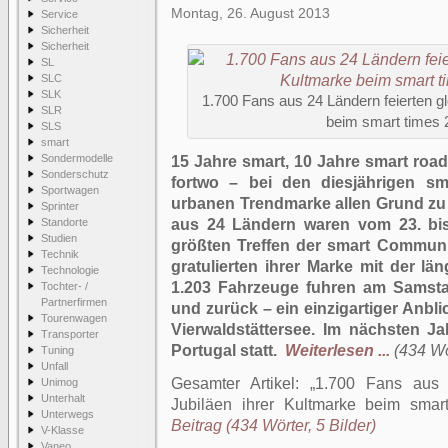
Montag, 26. August 2013
Service
Sicherheit
Sicherheit
SL
SLC
SLK
1.700 Fans aus 24 Ländern feierten gl
SLR
beim smart times 
SLS
smart
Sondermodelle
15 Jahre smart, 10 Jahre smart road
Sonderschutz
fortwo – bei den diesjährigen sm
Sportwagen
urbanen Trendmarke allen Grund zu 
Sprinter
Standorte
aus 24 Ländern waren vom 23. bis
Studien
größten Treffen der smart Commu
Technik
gratulierten ihrer Marke mit der lä
Technologie
1.203 Fahrzeuge fuhren am Samst
Tochter- /
Partnerfirmen
und zurück – ein einzigartiger Anb
Tourenwagen
Vierwaldstättersee. Im nächsten Ja
Transporter
Portugal statt.
Weiterlesen ...
(434 Wö
Tuning
Unfall
Gesamter Artikel:
1.700 Fans aus 2
Unimog
Unterhalt
Jubiläen ihrer Kultmarke beim smar
Unterwegs
Beitrag (434 Wörter, 5 Bilder)
V-Klasse
Vaneo