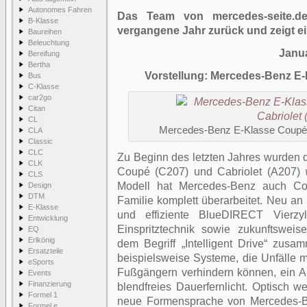
Autonomes Fahren
Das Team von mercedes-seite.de
B-Klasse
vergangene Jahr zurück und zeigt ei
Baureihen
Beleuchtung
Janu
Bereifung
Bertha
Vorstellung: Mercedes-Benz E-
Bus
C-Klasse
car2go
Citan
CL
Mercedes-Benz E-Klasse Coupé (
CLA
Classic
CLC
Zu Beginn des letzten Jahres wurden
CLK
Coupé (C207) und Cabriolet (A207)
CLS
Modell hat Mercedes-Benz auch Co
Design
DTM
Familie komplett überarbeitet. Neu an 
E-Klasse
und effiziente BlueDIRECT Vierzy
Entwicklung
Einspritztechnik sowie zukunftsweis
EQ
Erlkönig
dem Begriff „Intelligent Drive“ zus
Ersatzteile
beispielsweise Systeme, die Unfälle 
eSports
Fußgängern verhindern können, ein Akt
Events
Finanzierung
blendfreies Dauerfernlicht. Optisch 
Formel 1
neue Formensprache von Mercedes-Be
Formel e