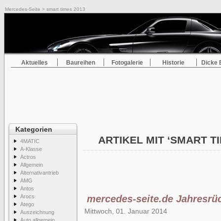
Mercedes-Seite
> smart times 2013
Aktuelles
Baureihen
Fotogalerie
Historie
Dicke 
Kategorien
ARTIKEL MIT ‘SMART T
4MATIC
A-Klasse
Actros
Allgemein
Alternativantrieb
AMG
Antos
Arocs
mercedes-seite.de Jahresrü
Atego
Mittwoch, 01. Januar 2014
Auszeichnung
Auto allgemein