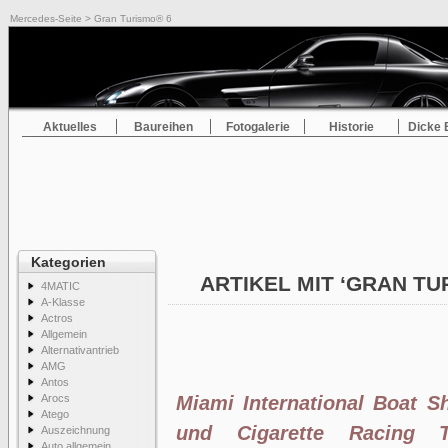
Mercedes-Seite
> Gran Turismo® 6
Aktuelles
Baureihen
Fotogalerie
Historie
Dicke 
Kategorien
ARTIKEL MIT ‘GRAN TU
4MATIC
A-Klasse
Actros
Allgemein
Alternativantrieb
AMG
Antos
Arocs
Miami International Boat 
Atego
und Cigarette Racing T
Auszeichnung
Auto allgemein