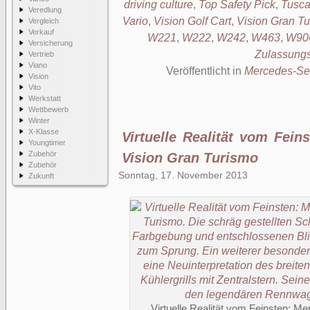
driving culture
,
Top Safety Pick
,
Tusca
Veredlung
Vario
,
Vision Golf Cart
,
Vision Gran T
Vergleich
Verkauf
W221
,
W222
,
W242
,
W463
,
W90
Versicherung
Zulassung
Vertrieb
Viano
Veröffentlicht in
Mercedes-Se
Vision
Vito
Werkstatt
Wettbewerb
Winter
X-Klasse
Virtuelle Realität vom Fei
Youngtimer
Zubehör
Vision Gran Turismo
Zubehör
Sonntag, 17. November 2013
Zukunft
Virtuelle Realität vom Feinsten: 