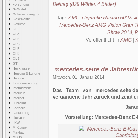
Beitrag (829 Wörter, 4 Bilder)
Forschung
G-Modell
Gebrauchtwagen
Tags:
AMG
,
Cigarette Racing 50' Vis
Geschichte
Getriebe
Mercedes-Benz AMG Vision Gran T
GL
Show 2014
,
P
GLA
GLB
Veröffentlicht in
AMG
|
K
GLC
GLE
GLK
GLS
GT
mercedes-seite.de Jahresrü
Heckflosse
Heizung & Lüftung
Mittwoch, 01. Januar 2014
Historie
Individualisierung
Infotainment
Das Team von mercedes-seite.de
Interieur
vergangene Jahr zurück und zeigt ei
Internet
Jubiläum
Janu
Konzern
Lackierung
Vorstellung: Mercedes-Benz E-
Literatur
LKW
M-Klasse
Maybach
MBUX