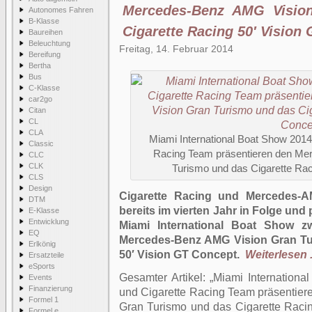
Mercedes-Benz AMG Visio
Autonomes Fahren
B-Klasse
Cigarette Racing 50′ Vision
Baureihen
Beleuchtung
Freitag, 14. Februar 2014
Bereifung
Bertha
Bus
C-Klasse
car2go
Citan
CL
CLA
Miami International Boat Show 201
Classic
Racing Team präsentieren den Me
CLC
CLK
Turismo und das Cigarette Rac
CLS
Design
Cigarette Racing und Mercedes-
DTM
bereits im vierten Jahr in Folge und 
E-Klasse
Entwicklung
Miami International Boat Show zw
EQ
Mercedes-Benz AMG Vision Gran Tu
Erlkönig
50′ Vision GT Concept.
Weiterlesen .
Ersatzteile
eSports
Gesamter Artikel:
Miami Internation
Events
Finanzierung
und Cigarette Racing Team präsentie
Formel 1
Gran Turismo und das Cigarette Raci
Formel e