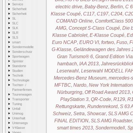
Service
electric drive
,
Baby-Benz
,
Berlin
,
C 6
Sicherheit
Klasse Coupé
,
C117
,
C197
,
C204
,
C2
Sicherheit
SL
COMAND Online
,
ComfortClass 500
SLC
AMG
,
Concept S-Class Coupé
,
Die 
SLK
SLR
Klasse Cabriolet
,
E-Klasse Coupé
,
Ed
SLS
Euro NCAP
,
EURO VI
,
fortwo
,
Fuso
,
F
smart
Sondermodelle
G-Klasse
,
Geländewagen des Jahres 
Sonderschutz
Gran Turismo® 6
,
Grand Edition 
Sportwagen
Sprinter
hambach
,
IAA 2013
,
Jahresrückblic
Standorte
Leserwahl
,
Leserwahl MODELL F
Studien
Technik
Mercedes-Benz Museum
,
mercedes-s
Technologie
MFTBC
,
Nardo
,
New York Internatio
Tochter- /
Partnerfirmen
Nürburgring
,
Off Road Award 2013
,
Tourenwagen
PlayStation 3
,
QR-Code
,
R129
,
R1
Transporter
Tuning
Rettungskarte
,
Rundenrekord
,
S 63
Unfall
Schweiz
,
Setra
,
Showcar
,
SLS AMG Co
Unimog
Unterhalt
FINAL EDITION
,
SLS AMG Roadster
Unterwegs
smart times 2013
,
Sondermodell
,
Sp
V-Klasse
Vaneo