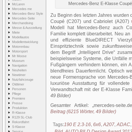
Mercedes-Benz E-Klasse Coupé (
McLaren
Mercedes me
Mercedes-Benz Style
Zu Beginn des letzten Jahres wurden
Mercedes-Seite
Coupé (C207) und Cabriolet (A207)
Merchandising
Modell hat Mercedes-Benz auch Co
Messe & Ausstellung
Miete
Familie komplett überarbeitet. Neu an 
Modellautos
und effiziente BlueDIRECT Vierzy
Modellentwicklung
Einspritztechnik sowie zukunftsweis
Motorenbau
Motorsport
dem Begriff „Intelligent Drive“ zus
Mr Moose
beispielsweise Systeme, die Unfälle 
Museum
Fußgängern verhindern können, ein Akt
Navigation
Neuheiten
blendfreies Dauerfernlicht. Optisch 
Newtimer
neue Formensprache von Mercedes-Be
Nutzfahrzeuge
luxuriöse Ausstattung für vollendete 
Oldtimer
Verwandtschaft mit der E-Klasse Fami
Personen
Pflege
49 Bilder)
Premiere
Presse
Gesamter Artikel:
mercedes-seite.d
Produktion
Beitrag (6215 Wörter, 49 Bilder)
R-Klasse
R129 SL-Club
Rekordfahrt
Tags:
190 E 2.3-16
,
6x6
,
A207
,
ADAC
S-Klasse
Bild
,
AUTO BILD Design Award 201
Service