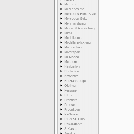
McLaren
Mercedes me
Mercedes-Benz Style
Mercedes-Seite
Merchandising
Messe & Ausstellung
Miete
Modellautos
Modellentwicklung
Motorenbau
Motorsport
Mr Moose
Museum
Navigation
Neuheiten
Newtimer
Nutzfahrzeuge
Oldtimer
Personen
Pflege
Premiere
Presse
Produktion
R-Klasse
R129 SL-Club
Rekordfahrt
S-Klasse
Service