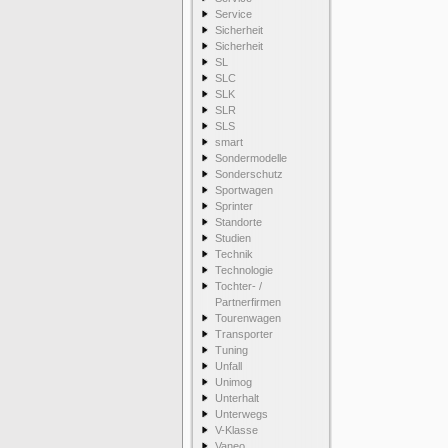
Service
Sicherheit
Sicherheit
SL
SLC
SLK
SLR
SLS
smart
Sondermodelle
Sonderschutz
Sportwagen
Sprinter
Standorte
Studien
Technik
Technologie
Tochter- /
Partnerfirmen
Tourenwagen
Transporter
Tuning
Unfall
Unimog
Unterhalt
Unterwegs
V-Klasse
Vaneo