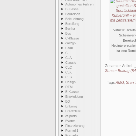
Autonomes Fahren
B-Klasse
Baureihen
Beleuchtung
Bereifung
Bertha
Virtuelle Real
Bus
Scheinwerfe
C-Klasse
Bereitsch
car2go
Neuinterpretatio
Citan
ist eine Rem
CL
CLA
Classic
Gesamter Artikel:
CLC
Ganzer Beitrag (845
CLK
CLS
Design
Tags:
AMG
,
Gran 
DTM
E-Klasse
Entwicklung
EQ
Erlkönig
Ersatzteile
eSports
Events
Finanzierung
Formel 1
Formel e