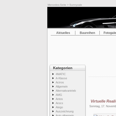
Mercedes-Seite
> Sunnyvale
Aktuelles
Baureihen
Fotogale
Kategorien
4MATIC
A-Klasse
Actros
Allgemein
Alternativantrieb
AMG
Antos
Virtuelle Rea
Arocs
Sonntag, 17. Novem
Atego
Auszeichnung
Auto allgemein