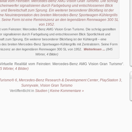
ität vom Feinsten: Mercedes-Benz AMG Vision Gran Turismo. Die schräg gestellten
r signalisieren durch Farbgebung und entschlossenen Blick Sportlichkeit und
aft zum Sprung. Ein weiterer besonderer Blickfang ist der Kühlergrill – eine
n des breiten Mercedes-Benz Sportwagen-Kühlergrills mit Zentralstern. Seine Form
iniszenz an den legendären Rennwagen 300 SL von 1952.
Weiterlesen ...
(845
Wörter, 4 Bilder)
Virtuelle Realität vom Feinsten: Mercedes-Benz AMG Vision Gran Turismo
.
 Wörter, 4 Bilder)
Turismo® 6
,
Mercedes-Benz Research & Development Center
,
PlayStation 3
,
Sunnyvale
,
Vision Gran Turismo
Veröffentlicht in
Studien
|
Keine Kommentare »