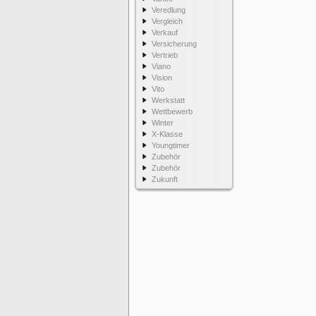
Veredlung
Vergleich
Verkauf
Versicherung
Vertrieb
Viano
Vision
Vito
Werkstatt
Wettbewerb
Winter
X-Klasse
Youngtimer
Zubehör
Zubehör
Zukunft