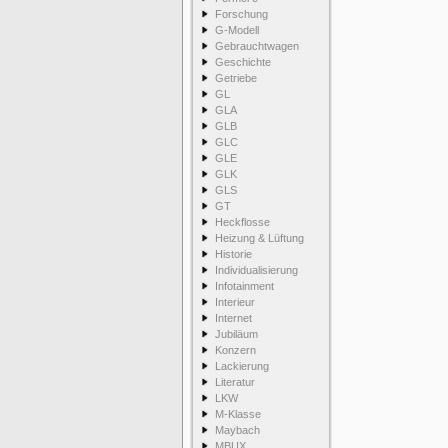
Forschung
G-Modell
Gebrauchtwagen
Geschichte
Getriebe
GL
GLA
GLB
GLC
GLE
GLK
GLS
GT
Heckflosse
Heizung & Lüftung
Historie
Individualisierung
Infotainment
Interieur
Internet
Jubiläum
Konzern
Lackierung
Literatur
LKW
M-Klasse
Maybach
MBUX