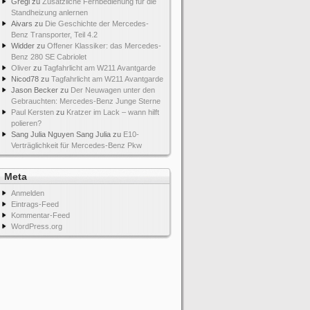
Gregi
zu
Zusätzliche Fernbedienung für die
Standheizung anlernen
Aivars
zu
Die Geschichte der Mercedes-
Benz Transporter, Teil 4.2
Widder
zu
Offener Klassiker: das Mercedes-
Benz 280 SE Cabriolet
Oliver
zu
Tagfahrlicht am W211 Avantgarde
Nicod78
zu
Tagfahrlicht am W211 Avantgarde
Jason Becker
zu
Der Neuwagen unter den
Gebrauchten: Mercedes-Benz Junge Sterne
Paul Kersten
zu
Kratzer im Lack – wann hilft
polieren?
Sang Julia Nguyen Sang Julia
zu
E10-
Verträglichkeit für Mercedes-Benz Pkw
Meta
Anmelden
Eintrags-Feed
Kommentar-Feed
WordPress.org