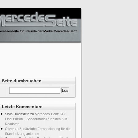
Seite durchsuchen
Letzte Kommentare
Silvia Holenstein
zu
Mercedes-Benz SLC
Final Edition – Sondermodell für einen Kult-
Roadster
Oliver
zu
Zusätzliche Fernbedienung für die
Standheizung anlernen