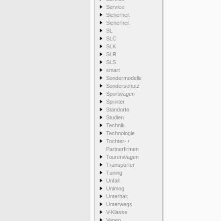
Service
Sicherheit
Sicherheit
SL
SLC
SLK
SLR
SLS
smart
Sondermodelle
Sonderschutz
Sportwagen
Sprinter
Standorte
Studien
Technik
Technologie
Tochter- /
Partnerfirmen
Tourenwagen
Transporter
Tuning
Unfall
Unimog
Unterhalt
Unterwegs
V-Klasse
Vaneo