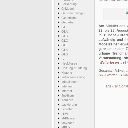
Forschung
G-Modell
Gebrauchtwagen
Geschichte
Getriebe
Am Südufer des Vi
GL
23. bis 25. Augus
GLA
In Buochs-Luzer
GLB
aufwändig und in
GLC
Modellreihen erwa
GLE
ganz unter dem Ze
GLK
urbane Trendmark
GLS
Veranstaltung s
GT
Weiterlesen ...
(47
Heckflosse
Heizung & Lüftung
Gesamter Artikel:
Historie
(479 Wörter, 2 Bild
Individualisierung
Infotainment
Tags:
Car Conte
Interieur
Internet
Jubiläum
Konzern
Lackierung
Literatur
LKW
M-Klasse
Maybach
MBUX