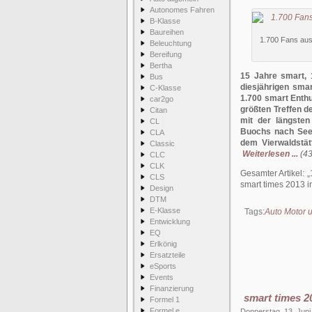
Autonomes Fahren
B-Klasse
Baureihen
1.700 Fans aus 
Beleuchtung
Bereifung
Bertha
15 Jahre smart, 
Bus
diesjährigen sma
C-Klasse
1.700 smart Enth
car2go
größten Treffen 
Citan
mit der längste
CL
Buochs nach Seel
CLA
dem Vierwaldstät
Classic
Weiterlesen ...
(43
CLC
CLK
Gesamter Artikel:
CLS
smart times 2013 i
Design
DTM
E-Klasse
Tags:
Auto Motor 
Entwicklung
EQ
Erlkönig
Ersatzteile
eSports
Events
Finanzierung
smart times 2
Formel 1
Formel e
Donnerstag, 13. Juni