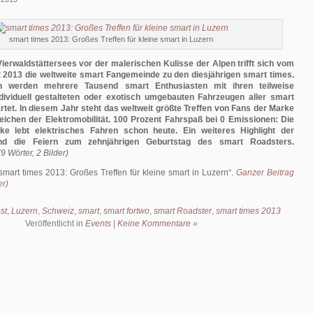
smart times 2013: Großes Treffen für kleine smart in Luzern
erwaldstättersees vor der malerischen Kulisse der Alpen trifft sich vom
t 2013 die weltweite smart Fangemeinde zu den diesjährigen smart times.
n werden mehrere Tausend smart Enthusiasten mit ihren teilweise
dividuell gestalteten oder exotisch umgebauten Fahrzeugen aller smart
rtet. In diesem Jahr steht das weltweit größte Treffen von Fans der Marke
ichen der Elektromobilität. 100 Prozent Fahrspaß bei 0 Emissionen: Die
e lebt elektrisches Fahren schon heute. Ein weiteres Highlight der
ind die Feiern zum zehnjährigen Geburtstag des smart Roadsters.
9 Wörter, 2 Bilder)
smart times 2013: Großes Treffen für kleine smart in Luzern
.
Ganzer Beitrag
er)
st
,
Luzern
,
Schweiz
,
smart
,
smart fortwo
,
smart Roadster
,
smart times 2013
Veröffentlicht in
Events
|
Keine Kommentare »