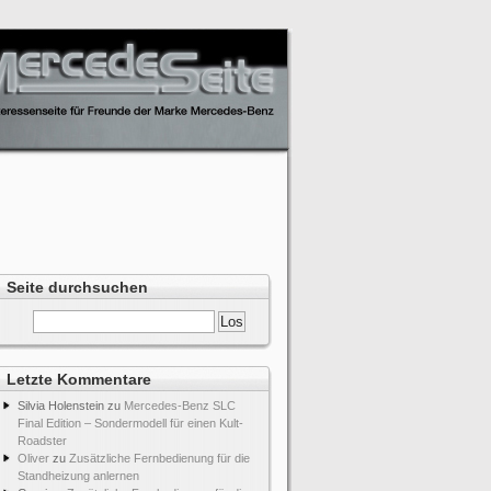
Seite durchsuchen
Letzte Kommentare
Silvia Holenstein
zu
Mercedes-Benz SLC
Final Edition – Sondermodell für einen Kult-
Roadster
Oliver
zu
Zusätzliche Fernbedienung für die
Standheizung anlernen