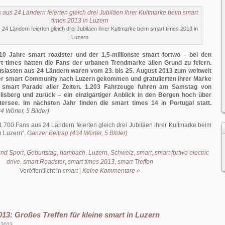
24 Ländern feierten gleich drei Jubiläen ihrer Kultmarke beim smart times 2013 in
Luzern
10 Jahre smart roadster und der 1,5-millionste smart fortwo – bei den
rt times hatten die Fans der urbanen Trendmarke allen Grund zu feiern.
usiasten aus 24 Ländern waren vom 23. bis 25. August 2013 zum weltweit
der smart Community nach Luzern gekommen und gratulierten ihrer Marke
n smart Parade aller Zeiten. 1.203 Fahrzeuge fuhren am Samstag von
isberg und zurück – ein einzigartiger Anblick in den Bergen hoch über
tersee. Im nächsten Jahr finden die smart times 14 in Portugal statt.
4 Wörter, 5 Bilder)
1.700 Fans aus 24 Ländern feierten gleich drei Jubiläen ihrer Kultmarke beim
n Luzern
.
Ganzer Beitrag (434 Wörter, 5 Bilder)
und Sport
,
Geburtstag
,
hambach
,
Luzern
,
Schweiz
,
smart
,
smart fortwo electric
drive
,
smart Roadster
,
smart times 2013
,
smart-Treffen
Veröffentlicht in
smart
|
Keine Kommentare »
013: Großes Treffen für kleine smart in Luzern
 2013