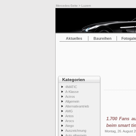
Mercedes-Seite
> Luzern
Aktuelles
Baureihen
Fotogale
Kategorien
4MATIC
A-Klasse
Actros
Allgemein
Alternativantrieb
AMG
Antos
1.700 Fans au
Arocs
beim smart ti
Atego
Auszeichnung
Montag, 26. August 
Auto allgemein