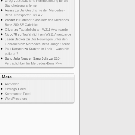
Gregi
zu
Zusätzliche Fernbedienung für die
Standheizung anlernen
Aivars
zu
Die Geschichte der Mercedes-
Benz Transporter, Teil 4.2
Widder
zu
Offener Klassiker: das Mercedes-
Benz 280 SE Cabriolet
Oliver
zu
Tagfahrlicht am W211 Avantgarde
Nicod78
zu
Tagfahrlicht am W211 Avantgarde
Jason Becker
zu
Der Neuwagen unter den
Gebrauchten: Mercedes-Benz Junge Sterne
Paul Kersten
zu
Kratzer im Lack – wann hilft
polieren?
Sang Julia Nguyen Sang Julia
zu
E10-
Verträglichkeit für Mercedes-Benz Pkw
Meta
Anmelden
Eintrags-Feed
Kommentar-Feed
WordPress.org