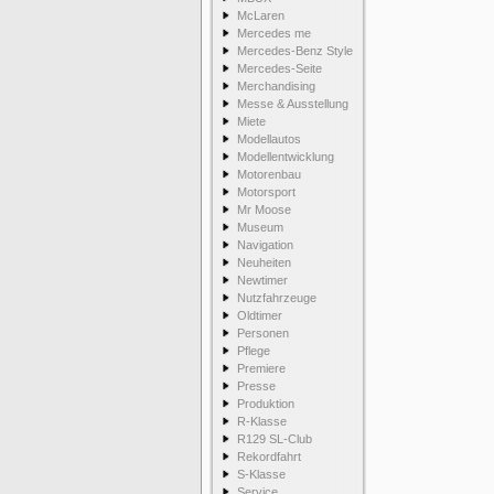
McLaren
Mercedes me
Mercedes-Benz Style
Mercedes-Seite
Merchandising
Messe & Ausstellung
Miete
Modellautos
Modellentwicklung
Motorenbau
Motorsport
Mr Moose
Museum
Navigation
Neuheiten
Newtimer
Nutzfahrzeuge
Oldtimer
Personen
Pflege
Premiere
Presse
Produktion
R-Klasse
R129 SL-Club
Rekordfahrt
S-Klasse
Service