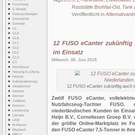
Forschung
Raststätte Brohltal-Ost
,
Tank 
G-Modell
Veröffentlicht in
Alternativantr
Gebrauchtwagen
Geschichte
Getriebe
GL
GLA
GLB
12 FUSO eCanter zukünftig 
GLC
GLE
im Einsatz
GLK
GLS
Mittwoch, 06. Juni 2018
GT
Heckflosse
Heizung & Lüftung
Historie
Individualisierung
12 FUSO eCanter zukünftig auch i
Infotainment
Interieur
Internet
Zwölf FUSO eCanter, vollelektri
Jubiläum
Nutzfahrzeug-Tochter FUSO,
Konzern
niederländischen Kunden im Einsatz
Lackierung
Literatur
Heijn B.V., Cornelissen Groep B.V.
LKW
der größte Online-Marktplatz im F
M-Klasse
den FUSO eCanter 7,5-Tonner in ihre 
Maybach
MBUX