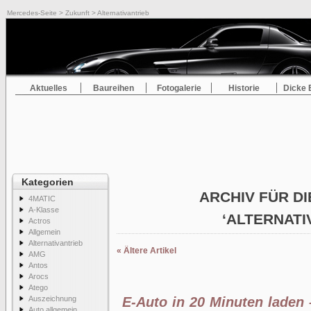
Mercedes-Seite
>
Zukunft
> Alternativantrieb
Aktuelles
Baureihen
Fotogalerie
Historie
Dicke 
Kategorien
ARCHIV FÜR DI
4MATIC
A-Klasse
‘ALTERNATI
Actros
Allgemein
Alternativantrieb
« Ältere Artikel
AMG
Antos
Arocs
Atego
Auszeichnung
E-Auto in 20 Minuten laden 
Auto allgemein