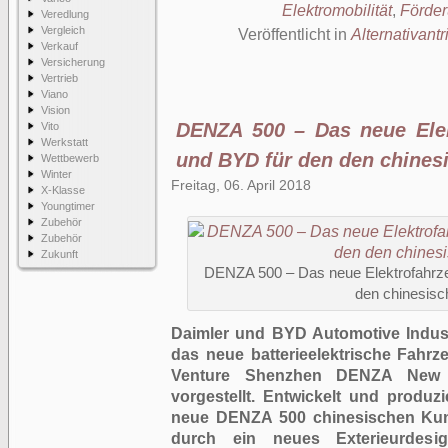
Elektromobilität
,
Förde
Veredlung
Vergleich
Veröffentlicht in
Alternativantr
Verkauf
Versicherung
Vertrieb
Viano
Vision
DENZA 500 – Das neue Elek
Vito
Werkstatt
und BYD für den den chines
Wettbewerb
Winter
Freitag, 06. April 2018
X-Klasse
Youngtimer
Zubehör
Zubehör
Zukunft
DENZA 500 – Das neue Elektrofahrze
den chinesisc
Daimler und BYD Automotive Indust
das neue batterieelektrische Fahr
Venture Shenzhen DENZA New E
vorgestellt. Entwickelt und produzi
neue DENZA 500 chinesischen Ku
durch ein neues Exterieurdesig