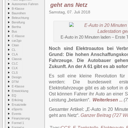
geht ans Netz
Autonomes Fahren
B-Klasse
Samstag, 07. Juli 2018
Baureihen
Beleuchtung
Bereifung
Bertha
Bus
C-Klasse
E-Auto in 20 Minuten laden – Erste 
car2go
Citan
Noch sind Elektroautos bei Verbr
CL
Grund: Die hohen Anschaffungskos
CLA
Classic
Fahrzeuge. Die Autobauer gehen
CLC
Zukunft. An der A 61 gibt es ab sofor
CLK
CLS
Es soll eine kleine Revolution für
Design
werden: Die bundesweit erste U
DTM
E-Klasse
Elektrofahrzeuge gibt es ab sofort in de
Entwicklung
Ost können Fahrer ihr Auto an einer St
EQ
Leistung „betanken“.
Weiterlesen ...
(7
Erlkönig
Ersatzteile
Gesamter Artikel:
E-Auto in 20 Minute
eSports
Events
geht ans Netz
.
Ganzer Beitrag (727 Wör
Finanzierung
Formel 1
Tags:
CCS
,
E-Tankstelle
,
Elektroauto
,
E
Formel e