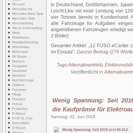
In Deutschland, Großbritannien, Japan
McLaren
Mercedes me
Leicht-Lkw mit einer Leistung von 129
Mercedes-Benz Style
vier Tonnen bereits in Kundenhand.
Mercedes-Seite
alle Fahrzeuge für Aufgaben eingese
Merchandising
Messe & Ausstellung
angetriebenen Fahrzeugen erledigt w
Miete
2 Bilder)
Modellautos
Modellentwicklung
Gesamter Artikel:
12 FUSO eCanter zu
Motorenbau
im Einsatz
.
Ganzer Beitrag (274 Wörter
Motorsport
Mr Moose
Museum
Tags:
Alternativantrieb
,
Elektromobili
Navigation
Neuheiten
Veröffentlicht in
Alternativantr
Newtimer
Nutzfahrzeuge
Oldtimer
Personen
Pflege
Wenig Spannung: Seit 2016
Premiere
Presse
die Kaufprämie für Elektroa
Produktion
R-Klasse
Samstag, 02. Juni 2018
R129 SL-Club
Rekordfahrt
S-Klasse
Service