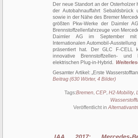
Der neue Standort an der Osterholzer H
der Autobahnauffahrt Sebaldsbrüc
sowie in der Nähe des Bremer Merced
größten Pkw-Werke der Daimler AG.
Brennstoffzellenfahrzeuge von Mercede
Daimler AG im September mit V
Internationalen Automobil-Ausstellung (
präsentiert hat. Der GLC F-CELL ko
innovative Brennstoffzellen- und
elektrischen Plug-in-Hybrid.
Weiterlese
Gesamter Artikel:
Erste Wasserstofftan
Beitrag (630 Wörter, 4 Bilder)
Tags:
Bremen
,
CEP
,
H2-Mobility
,
Wasserstofft
Veröffentlicht in
Alternativantr
IAA 2017: Mercedes-Be