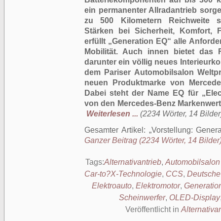
ein permanenter Allradantrieb sorg
zu 500 Kilometern Reichweite s
Stärken bei Sicherheit, Komfort, F
erfüllt „Generation EQ“ alle Anfor
Mobilität. Auch innen bietet das
darunter ein völlig neues Interieurko
dem Pariser Automobilsalon Weltpr
neuen Produktmarke von Mercede
Dabei steht der Name EQ für „Electr
von den Mercedes-
Benz Markenwerte
Weiterlesen ...
(2234 Wörter, 14 Bilder
Gesamter Artikel:
Vorstellung: Gener
Ganzer Beitrag (2234 Wörter, 14 Bilder
Tags:
Alternativantrieb
,
Automobilsalon
Car-to?X-Technologie
,
CCS
,
Deutsch
Elektroauto
,
Elektromotor
,
Generatio
Scheinwerfer
,
OLED-Display
Veröffentlicht in
Alternativa