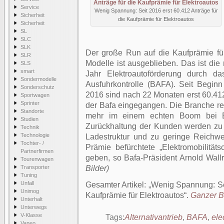
Service
Wenig Spannung: Seit 2016 erst 60.412 Anträge für
Sicherheit
die Kaufprämie für Elektroautos
Sicherheit
SL
SLC
SLK
Der große Run auf die Kaufprämie für
SLR
Modelle ist ausgeblieben. Das ist die
SLS
smart
Jahr Elektroautoförderung durch d
Sondermodelle
Ausfuhrkontrolle (BAFA). Seit Begin
Sonderschutz
2016 sind nach 22 Monaten erst 60.41
Sportwagen
Sprinter
der Bafa eingegangen. Die Branche rec
Standorte
mehr im einem echten Boom bei El
Studien
Zurückhaltung der Kunden werden zu
Technik
Technologie
Ladestruktur und zu geringe Reichwe
Tochter- /
Prämie befürchtete „Elektromobilität
Partnerfirmen
geben, so Bafa-Präsident Arnold Wallr
Tourenwagen
Transporter
Bilder)
Tuning
Unfall
Gesamter Artikel:
Wenig Spannung: Sei
Unimog
Kaufprämie für Elektroautos
.
Ganzer Be
Unterhalt
Unterwegs
V-Klasse
Tags:
Alternativantrieb
,
BAFA
,
ele
Vaneo