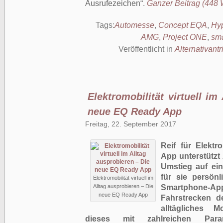
Ausrufezeichen
.
Ganzer Beitrag (448 W
Tags:
Automesse
,
Concept EQA
,
Hy
AMG
,
Project ONE
,
sma
Veröffentlicht in
Alternativantr
Elektromobilität virtuell im
neue EQ Ready App
Freitag, 22. September 2017
Reif für Elekt
App unterstützt 
Umstieg auf ein
für sie persönl
Elektromobilität virtuell im
Alltag ausprobieren – Die
Smartphone-Ap
neue EQ Ready App
Fahrstrecken de
alltägliches M
dieses mit zahlreichen Par