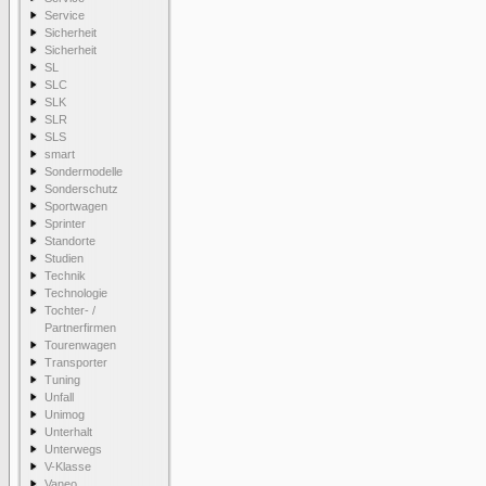
Service
Sicherheit
Sicherheit
SL
SLC
SLK
SLR
SLS
smart
Sondermodelle
Sonderschutz
Sportwagen
Sprinter
Standorte
Studien
Technik
Technologie
Tochter- /
Partnerfirmen
Tourenwagen
Transporter
Tuning
Unfall
Unimog
Unterhalt
Unterwegs
V-Klasse
Vaneo