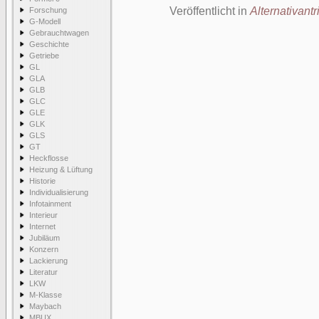
Veröffentlicht in
Alternativantr
Forschung
G-Modell
Gebrauchtwagen
Geschichte
Getriebe
GL
GLA
GLB
GLC
GLE
GLK
GLS
GT
Heckflosse
Heizung & Lüftung
Historie
Individualisierung
Infotainment
Interieur
Internet
Jubiläum
Konzern
Lackierung
Literatur
LKW
M-Klasse
Maybach
MBUX