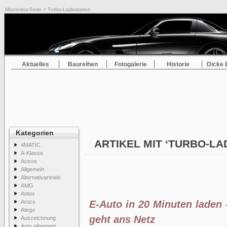
Mercedes-Seite
> Turbo-Ladestation
Aktuelles
Baureihen
Fotogalerie
Historie
Dicke 
Kategorien
ARTIKEL MIT ‘TURBO-LA
4MATIC
A-Klasse
Actros
Allgemein
Alternativantrieb
AMG
Antos
Arocs
E-Auto in 20 Minuten laden 
Atego
geht ans Netz
Auszeichnung
Auto allgemein