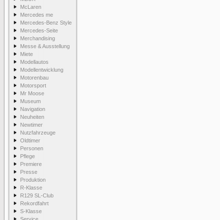
McLaren
Mercedes me
Mercedes-Benz Style
Mercedes-Seite
Merchandising
Messe & Ausstellung
Miete
Modellautos
Modellentwicklung
Motorenbau
Motorsport
Mr Moose
Museum
Navigation
Neuheiten
Newtimer
Nutzfahrzeuge
Oldtimer
Personen
Pflege
Premiere
Presse
Produktion
R-Klasse
R129 SL-Club
Rekordfahrt
S-Klasse
Service