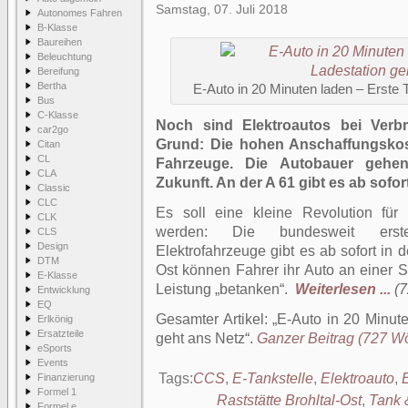
Samstag, 07. Juli 2018
Autonomes Fahren
B-Klasse
Baureihen
Beleuchtung
Bereifung
Bertha
E-Auto in 20 Minuten laden – Erste 
Bus
C-Klasse
Noch sind Elektroautos bei Verbr
car2go
Grund: Die hohen Anschaffungskos
Citan
CL
Fahrzeuge. Die Autobauer gehen
CLA
Zukunft. An der A 61 gibt es ab sofor
Classic
CLC
Es soll eine kleine Revolution für
CLK
werden: Die bundesweit erste U
CLS
Design
Elektrofahrzeuge gibt es ab sofort in de
DTM
Ost können Fahrer ihr Auto an einer St
E-Klasse
Leistung „betanken“.
Weiterlesen ...
(7
Entwicklung
EQ
Gesamter Artikel:
E-Auto in 20 Minute
Erlkönig
Ersatzteile
geht ans Netz
.
Ganzer Beitrag (727 Wör
eSports
Events
Tags:
CCS
,
E-Tankstelle
,
Elektroauto
,
E
Finanzierung
Formel 1
Raststätte Brohltal-Ost
,
Tank 
Formel e